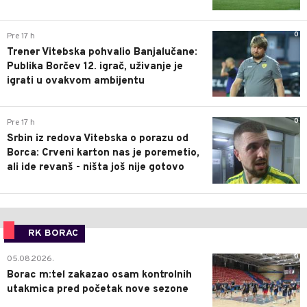
0
Pre 17 h
Trener Vitebska pohvalio Banjalučane:
Publika Borčev 12. igrač, uživanje je
igrati u ovakvom ambijentu
0
Pre 17 h
Srbin iz redova Vitebska o porazu od
Borca: Crveni karton nas je poremetio,
ali ide revanš - ništa još nije gotovo
RK BORAC
0
05.08.2026.
Borac m:tel zakazao osam kontrolnih
utakmica pred početak nove sezone