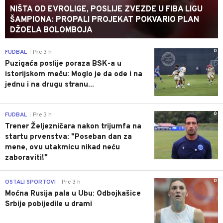
NIŠTA OD EVROLIGE, POSLIJE ZVEZDE U FIBA LIGU
ŠAMPIONA: PROPALI PROJEKAT POKVARIO PLAN
DŽOELA BOLOMBOJA
0
FUDBAL
Pre 3 h
|
Puzigaća poslije poraza BSK-a u
istorijskom meču: Moglo je da ode i na
jednu i na drugu stranu...
0
FUDBAL
Pre 3 h
|
Trener Željezničara nakon trijumfa na
startu prvenstva: "Poseban dan za
mene, ovu utakmicu nikad neću
zaboraviti!"
0
OSTALI SPORTOVI
Pre 3 h
|
Moćna Rusija pala u Ubu: Odbojkašice
Srbije pobijedile u drami