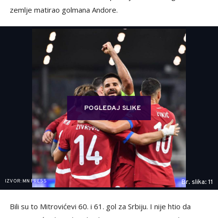
zemlje matirao golmana Andore.
POGLEDAJ SLIKE
IZVOR: MN PRESS
Br. slika: 11
Bili su to Mitrovićevi 60. i 61. gol za Srbiju. I nije htio da