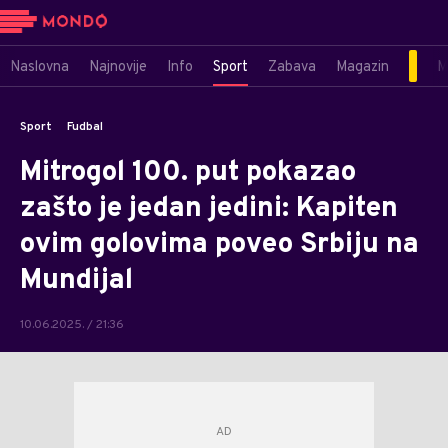
Naslovna
Najnovije
Info
Sport
Zabava
Magazin
M
Sport
Fudbal
Mitrogol 100. put pokazao
zašto je jedan jedini: Kapiten
ovim golovima poveo Srbiju na
Mundijal
10.06.2025. / 21:36