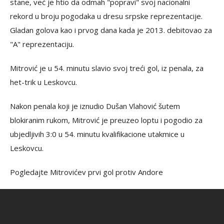
stane, već je htio da odmah "popravi" svoj nacionalni
rekord u broju pogodaka u dresu srpske reprezentacije.
Gladan golova kao i prvog dana kada je 2013. debitovao za
"A" reprezentaciju.
Mitrović je u 54. minutu slavio svoj treći gol, iz penala, za
het-trik u Leskovcu.
Nakon penala koji je iznudio Dušan Vlahović šutem
blokiranim rukom, Mitrović je preuzeo loptu i pogodio za
ubjedljivih 3:0 u 54. minutu kvalifikacione utakmice u
Leskovcu.
Pogledajte Mitrovićev prvi gol protiv Andore