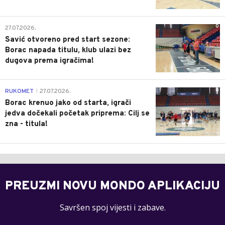
0
27.07.2026.
Savić otvoreno pred start sezone:
Borac napada titulu, klub ulazi bez
dugova prema igračima!
0
RUKOMET
27.07.2026.
|
Borac krenuo jako od starta, igrači
jedva dočekali početak priprema: Cilj se
zna - titula!
PREUZMI NOVU MONDO APLIKACIJU
Savršen spoj vijesti i zabave.