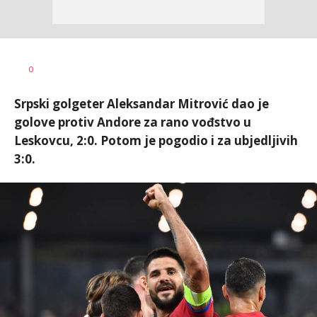
Nebojša
AUTOR
0
Šatara
Srpski golgeter Aleksandar Mitrović dao je
golove protiv Andore za rano vođstvo u
Leskovcu, 2:0. Potom je pogodio i za ubjedljivih
3:0.