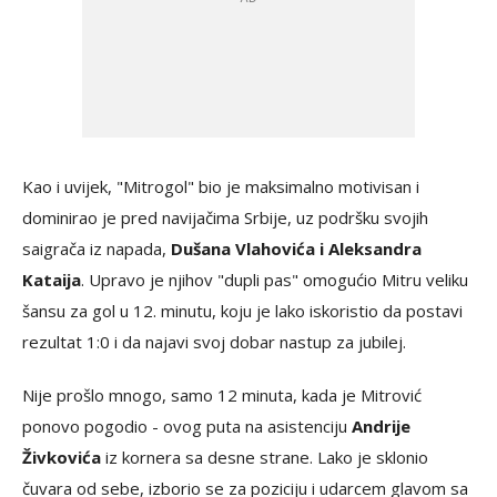
Kao i uvijek, "Mitrogol" bio je maksimalno motivisan i
dominirao je pred navijačima Srbije, uz podršku svojih
saigrača iz napada,
Dušana Vlahovića i Aleksandra
Kataija
. Upravo je njihov "dupli pas" omogućio Mitru veliku
šansu za gol u 12. minutu, koju je lako iskoristio da postavi
rezultat 1:0 i da najavi svoj dobar nastup za jubilej.
Nije prošlo mnogo, samo 12 minuta, kada je Mitrović
ponovo pogodio - ovog puta na asistenciju
Andrije
Živkovića
iz kornera sa desne strane. Lako je sklonio
čuvara od sebe, izborio se za poziciju i udarcem glavom sa