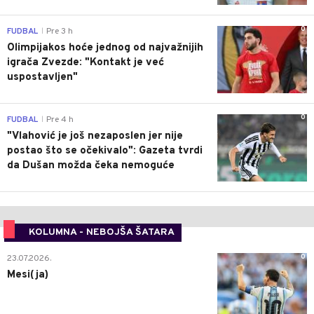
0
FUDBAL
Pre 3 h
|
Olimpijakos hoće jednog od najvažnijih
igrača Zvezde: "Kontakt je već
uspostavljen"
0
FUDBAL
Pre 4 h
|
"Vlahović je još nezaposlen jer nije
postao što se očekivalo": Gazeta tvrdi
da Dušan možda čeka nemoguće
KOLUMNA - NEBOJŠA ŠATARA
0
23.07.2026.
Mesi(ja)