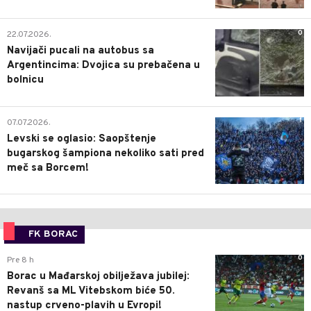
0
22.07.2026.
Navijači pucali na autobus sa
Argentincima: Dvojica su prebačena u
bolnicu
1
07.07.2026.
Levski se oglasio: Saopštenje
bugarskog šampiona nekoliko sati pred
meč sa Borcem!
FK BORAC
0
Pre 8 h
Borac u Mađarskoj obilježava jubilej:
Revanš sa ML Vitebskom biće 50.
nastup crveno-plavih u Evropi!