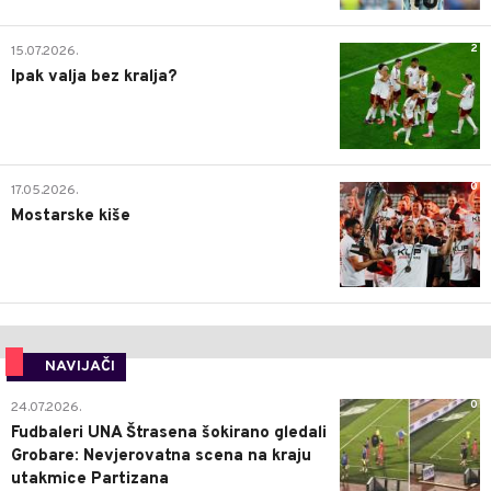
2
15.07.2026.
Ipak valja bez kralja?
0
17.05.2026.
Mostarske kiše
NAVIJAČI
0
24.07.2026.
Fudbaleri UNA Štrasena šokirano gledali
Grobare: Nevjerovatna scena na kraju
utakmice Partizana