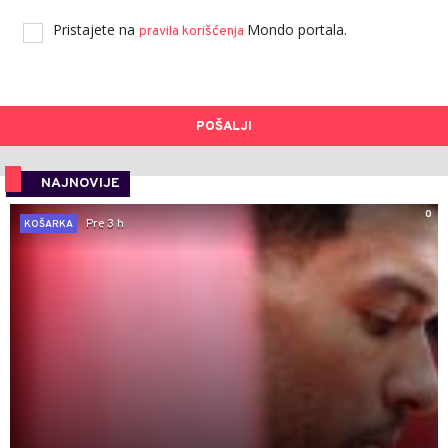
Pristajete na
Mondo portala.
pravila korišćenja
POŠALJI
NAJNOVIJE
0
Pre 3 h
KOŠARKA