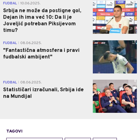
0
FUDBAL
10.06.2025.
|
Srbija ne može da postigne gol,
Dejan ih ima već 10: Da li je
Joveljić potreban Piksijevom
timu?
0
FUDBAL
08.06.2025.
|
"Fantastična atmosfera i pravi
fudbalski ambijent"
0
FUDBAL
08.06.2025.
|
Statističari izračunali, Srbija ide
na Mundijal
TAGOVI