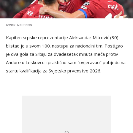
IZVOR: MN PRESS
Kapiten srpske reprezentacije Aleksandar Mitrović (30)
blistao je u svom 100. nastupu za nacionalni tim. Postigao
je dva gola za Srbiju za dvadesetak minuta meča protiv
Andore u Leskovcu i praktično sam "ovjeravao" pobjedu na
startu kvalifikacija za Svjetsko prvenstvo 2026.