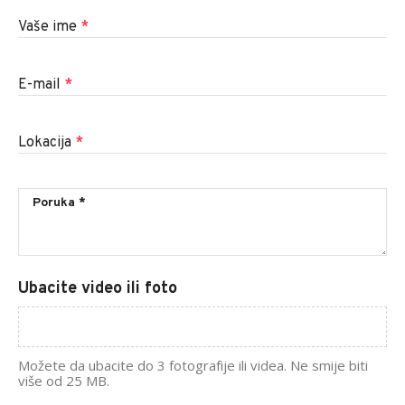
Vaše ime
*
E-mail
*
Lokacija
*
Ubacite video ili foto
Možete da ubacite do 3 fotografije ili videa. Ne smije biti
više od 25 MB.