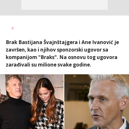
Dragan
AUTOR
0
Šutvić
Brak Bastijana Švajnštajgera i Ane Ivanović je
završen, kao i njihov sponzorski ugovor sa
kompanijom "Braks". Na osnovu tog ugovora
zarađivali su milione svake godine.