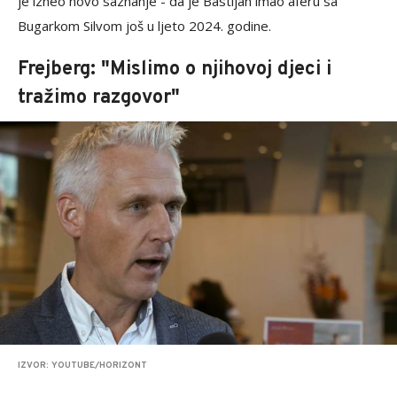
je izneo novo saznanje - da je Bastijan imao aferu sa
Bugarkom Silvom još u ljeto 2024. godine.
Frejberg: "Mislimo o njihovoj djeci i
tražimo razgovor"
IZVOR: YOUTUBE/HORIZONT