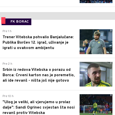
FK BORAC
0
Pre 1 h
Trener Vitebska pohvalio Banjalučane:
Publika Borčev 12. igrač, uživanje je
igrati u ovakvom ambijentu
0
Pre 2 h
Srbin iz redova Vitebska o porazu od
Borca: Crveni karton nas je poremetio,
ali ide revanš - ništa još nije gotovo
0
Pre 10 h
"Ulog je veliki, ali vjerujemo u prolaz
dalje": Sandi Ogrinec svjestan šta nosi
revanš protiv Vitebska