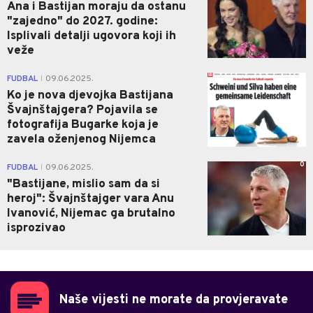
Ana i Bastijan moraju da ostanu
"zajedno" do 2027. godine:
Isplivali detalji ugovora koji ih
veže
0
FUDBAL
09.06.2025.
|
Ko je nova djevojka Bastijana
Švajnštajgera? Pojavila se
fotografija Bugarke koja je
zavela oženjenog Nijemca
0
FUDBAL
09.06.2025.
|
"Bastijane, mislio sam da si
heroj": Švajnštajger vara Anu
Ivanović, Nijemac ga brutalno
isprozivao
Naše vijesti ne morate da provjeravate