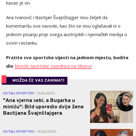
kazao je on.
Ana Ivanović i Bastijan Švajnštajger nisu željeli da
komentarišu ove navode, kao što se nisu oglašavali ni o
jednom pisanju prije svega austrijskih i njemačkih medija o
svom rastanku.
Pratite sve sportske vijesti na jednom mjestu, budite
dio
Mondo sportske zajednice na Viberu!
MOŽDA ĆE VAS ZANIMATI
0
OSTALI SPORTOVI
11.06.2025.
|
"Ana vjerna sebi, a Bugarka u
miniću": Bild uporedio dvije žene
Bastijana Švajnštajgera
0
OSTALI SPORTOVI
10.06.2025.
|