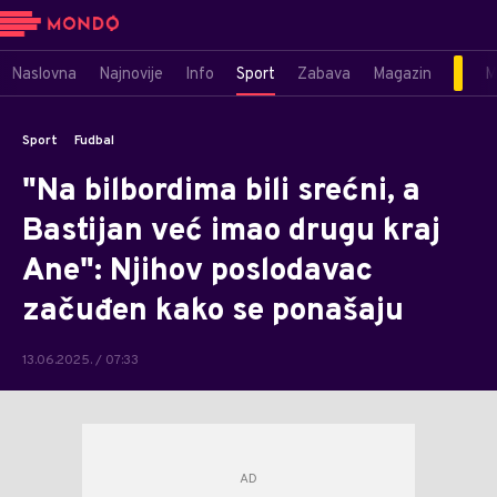
Naslovna
Najnovije
Info
Sport
Zabava
Magazin
M
Sport
Fudbal
"Na bilbordima bili srećni, a
Bastijan već imao drugu kraj
Ane": Njihov poslodavac
začuđen kako se ponašaju
13.06.2025. / 07:33