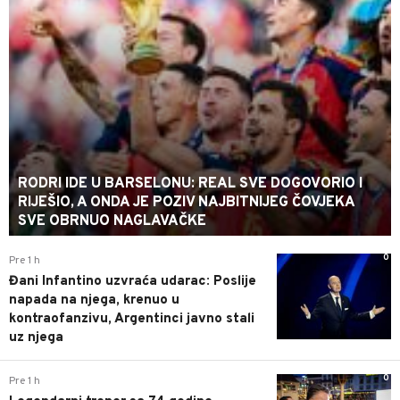
RODRI IDE U BARSELONU: REAL SVE DOGOVORIO I
RIJEŠIO, A ONDA JE POZIV NAJBITNIJEG ČOVJEKA
SVE OBRNUO NAGLAVAČKE
0
Pre 1 h
Đani Infantino uzvraća udarac: Poslije
napada na njega, krenuo u
kontraofanzivu, Argentinci javno stali
uz njega
0
Pre 1 h