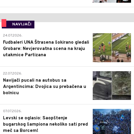
NAVIJAČI
0
24.07.2026.
Fudbaleri UNA Štrasena šokirano gledali
Grobare: Nevjerovatna scena na kraju
utakmice Partizana
0
22.07.2026.
Navijači pucali na autobus sa
Argentincima: Dvojica su prebačena u
bolnicu
1
07.07.2026.
Levski se oglasio: Saopštenje
bugarskog šampiona nekoliko sati pred
meč sa Borcem!