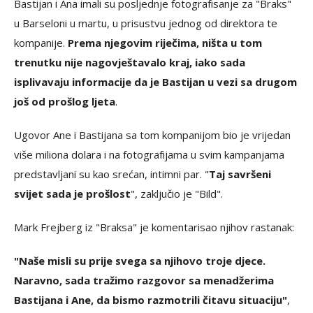
Bastijan i Ana imali su posljednje fotografisanje za "Braks"
u Barseloni u martu, u prisustvu jednog od direktora te
kompanije.
Prema njegovim riječima, ništa u tom
trenutku nije nagovještavalo kraj, iako sada
isplivavaju informacije da je Bastijan u vezi sa drugom
još od prošlog ljeta
.
Ugovor Ane i Bastijana sa tom kompanijom bio je vrijedan
više miliona dolara i na fotografijama u svim kampanjama
predstavljani su kao srećan, intimni par. "
Taj savršeni
svijet sada je prošlost
", zaključio je "Bild".
Mark Frejberg iz "Braksa" je komentarisao njihov rastanak:
"Naše misli su prije svega sa njihovo troje djece.
Naravno, sada tražimo razgovor sa menadžerima
Bastijana i Ane, da bismo razmotrili čitavu situaciju"
,