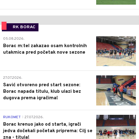
RK BORAC
0
05.08.2026.
Borac m:tel zakazao osam kontrolnih
utakmica pred početak nove sezone
0
27.07.2026.
Savić otvoreno pred start sezone:
Borac napada titulu, klub ulazi bez
dugova prema igračima!
0
RUKOMET
27.07.2026.
|
Borac krenuo jako od starta, igrači
jedva dočekali početak priprema: Cilj se
zna - titula!