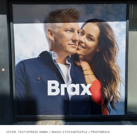
IZVOR: TEUTOPRESS GMBH / IMAGO STOCK&PEOPLE / PROFIMEDIA