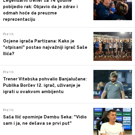
Legendarni trener sa 74 godine
pobijedio rak: Objavio da je zdrav i
odmah hoće da preuzme
reprezentaciju
0
Pre 1 h
Ocjene igrača Partizana: Kako je
"otpisani" postao najvažniji igrač Saše
Ilića?
0
Pre 1 h
Trener Vitebska pohvalio Banjalučane:
Publika Borčev 12. igrač, uživanje je
igrati u ovakvom ambijentu
0
Pre 1 h
Saša Ilić opominje Dembu Seka: "Vidio
sam i ja, ne dešava se prvi put"