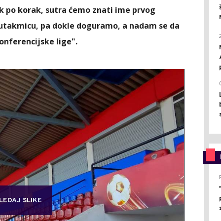
ak po korak, sutra ćemo znati ime prvog
o utakmicu, pa dokle doguramo, a nadam se da
nferencijske lige".
LEDAJ SLIKE