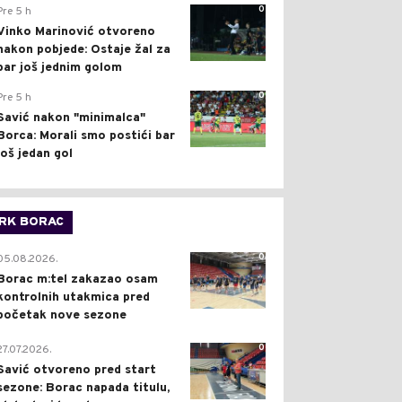
0
Pre 5 h
Vinko Marinović otvoreno
nakon pobjede: Ostaje žal za
bar još jednim golom
0
Pre 5 h
Savić nakon "minimalca"
Borca: Morali smo postići bar
još jedan gol
RK BORAC
0
05.08.2026.
Borac m:tel zakazao osam
kontrolnih utakmica pred
početak nove sezone
0
27.07.2026.
Savić otvoreno pred start
sezone: Borac napada titulu,