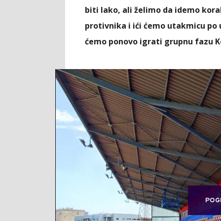
biti lako, ali želimo da idemo kor
protivnika i ići ćemo utakmicu p
ćemo ponovo igrati grupnu fazu Ko
POG