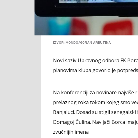
IZVOR: MONDO/GORAN ARBUTINA
Novi saziv Upravnog odbora FK Borac
planovima kluba govorio je potpredsj
Na konferenciji za novinare najviše rij
prelaznog roka tokom kojeg smo već 
Banjaluci. Dosad su stigli senegalski 
Domagoj Čulina. Navijači Borca imaju
zvučnijih imena.