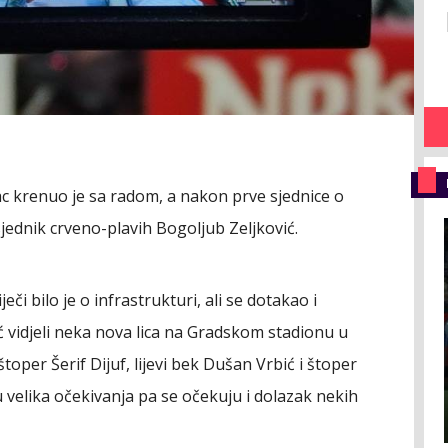
 krenuo je sa radom, a nakon prve sjednice o
ednik crveno-plavih Bogoljub Zeljković.
eči bilo je o infrastrukturi, ali se dotakao i
vidjeli neka nova lica na Gradskom stadionu u
štoper Šerif Dijuf, lijevi bek Dušan Vrbić i štoper
 velika očekivanja pa se očekuju i dolazak nekih