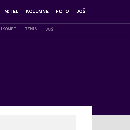
M:TEL
KOLUMNE
FOTO
JOŠ
UKOMET
TENIS
JOŠ