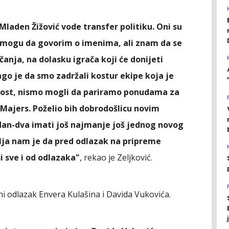
 Mladen Žižović vode transfer politiku. Oni su
e mogu da govorim o imenima, ali znam da se
anja, na dolasku igrača koji će donijeti
ago je da smo zadržali kostur ekipe koja je
alost, nismo mogli da pariramo ponudama za
 Majers. Poželio bih dobrodošlicu novim
n-dva imati još najmanje još jednog novog
elja nam je da pred odlazak na pripreme
i sve i od odlazaka"
, rekao je Zeljković.
i odlazak Envera Kulašina i Davida Vukovića.