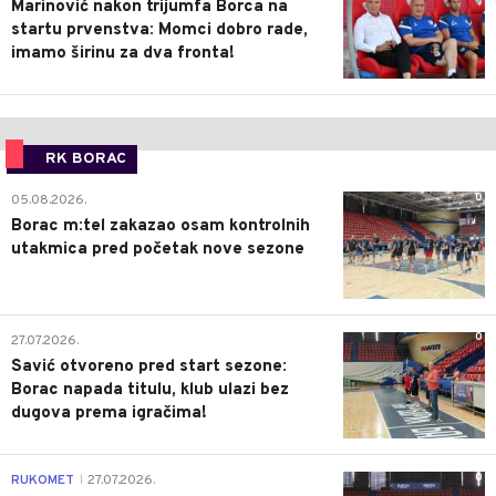
Marinović nakon trijumfa Borca na
startu prvenstva: Momci dobro rade,
imamo širinu za dva fronta!
RK BORAC
0
05.08.2026.
Borac m:tel zakazao osam kontrolnih
utakmica pred početak nove sezone
0
27.07.2026.
Savić otvoreno pred start sezone:
Borac napada titulu, klub ulazi bez
dugova prema igračima!
0
RUKOMET
27.07.2026.
|