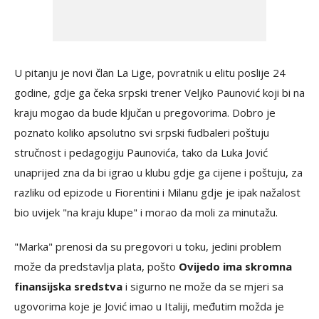
U pitanju je novi član La Lige, povratnik u elitu poslije 24
godine, gdje ga čeka srpski trener Veljko Paunović koji bi na
kraju mogao da bude ključan u pregovorima. Dobro je
poznato koliko apsolutno svi srpski fudbaleri poštuju
stručnost i pedagogiju Paunovića, tako da Luka Jović
unaprijed zna da bi igrao u klubu gdje ga cijene i poštuju, za
razliku od epizode u Fiorentini i Milanu gdje je ipak nažalost
bio uvijek "na kraju klupe" i morao da moli za minutažu.
"Marka" prenosi da su pregovori u toku, jedini problem
može da predstavlja plata, pošto
Ovijedo ima skromna
finansijska sredstva
i sigurno ne može da se mjeri sa
ugovorima koje je Jović imao u Italiji, međutim možda je