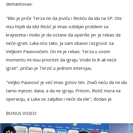
demantovao:
"Bilo je priče Terza ne da Joviću i Ristiću da idu na SP. Oni
nisu htjeli da idu! Ristić je imao ozbiljan problem sa
krajnicima i molio je da ostane da operiše jer je rekao da
neće igrati. Luka isto tako. Ja sam obavio razgovor sa
Veljkom Paunovićem. On mi je rekao: Terza u ovom
momentu mi nisu prioritet da igraju. Vodio bi ih ali neće
igrati", pričao je Terzić u jednom intervjuu.
"Veljko Paunović je već imao gotov tim. Znači neću da mi idu
tamo mjesec dana, a da ne igraju. Pritom, Ristić mora na
operaciju, a Luka se zaljubio i neće da ide", dodao je.
BONUS VIDEO:
zvuk