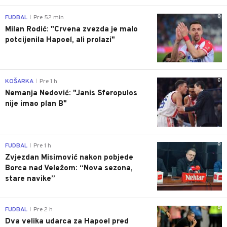
0
FUDBAL
Pre 52 min
|
Milan Rodić: "Crvena zvezda je malo
potcijenila Hapoel, ali prolazi"
0
KOŠARKA
Pre 1 h
|
Nemanja Nedović: "Janis Sferopulos
nije imao plan B"
0
FUDBAL
Pre 1 h
|
Zvjezdan Misimović nakon pobjede
Borca nad Veležom: “Nova sezona,
stare navike”
0
FUDBAL
Pre 2 h
|
Dva velika udarca za Hapoel pred