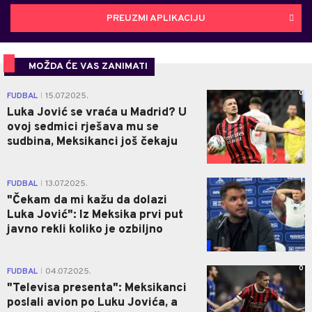
PREUZMI APLIKACIJU
MOŽDA ĆE VAS ZANIMATI
0
FUDBAL
15.07.2025.
|
Luka Jović se vraća u Madrid? U
ovoj sedmici rješava mu se
sudbina, Meksikanci još čekaju
1
FUDBAL
13.07.2025.
|
"Čekam da mi kažu da dolazi
Luka Jović": Iz Meksika prvi put
javno rekli koliko je ozbiljno
0
FUDBAL
04.07.2025.
|
"Televisa presenta": Meksikanci
poslali avion po Luku Jovića, a