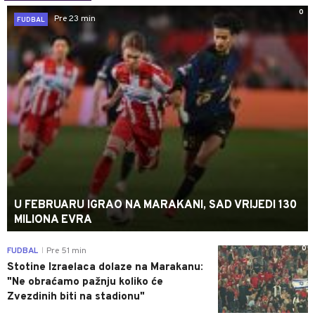
0
Pre 23 min
FUDBAL
U FEBRUARU IGRAO NA MARAKANI, SAD VRIJEDI 130
MILIONA EVRA
0
FUDBAL
Pre 51 min
|
Stotine Izraelaca dolaze na Marakanu:
"Ne obraćamo pažnju koliko će
Zvezdinih biti na stadionu"