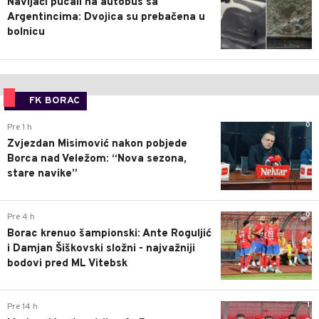
Navijači pucali na autobus sa
Argentincima: Dvojica su prebačena u
bolnicu
FK BORAC
0
Pre 1 h
Zvjezdan Misimović nakon pobjede
Borca nad Veležom: “Nova sezona,
stare navike”
0
Pre 4 h
Borac krenuo šampionski: Ante Roguljić
i Damjan Šiškovski složni - najvažniji
bodovi pred ML Vitebsk
1
Pre 14 h