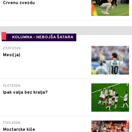
Crvenu zvezdu
KOLUMNA - NEBOJŠA ŠATARA
0
23.07.2026.
Mesi(ja)
2
15.07.2026.
Ipak valja bez kralja?
0
17.05.2026.
Mostarske kiše