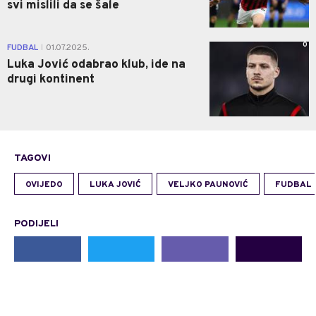
svi mislili da se šale
0
FUDBAL
01.07.2025.
|
Luka Jović odabrao klub, ide na
drugi kontinent
TAGOVI
OVIJEDO
LUKA JOVIĆ
VELJKO PAUNOVIĆ
FUDBAL
PODIJELI