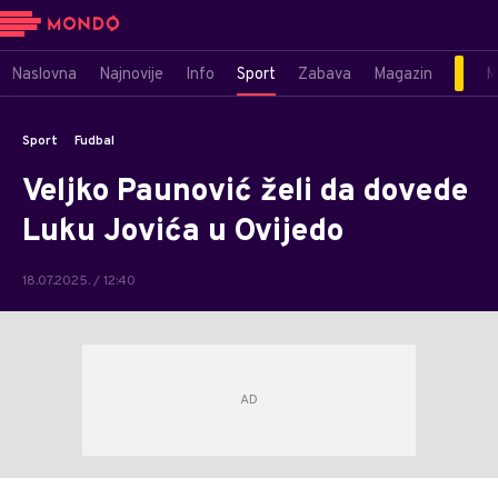
Naslovna
Najnovije
Info
Sport
Zabava
Magazin
M
Sport
Fudbal
Veljko Paunović želi da dovede
Luku Jovića u Ovijedo
18.07.2025. / 12:40