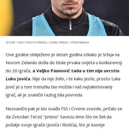
IZVOR: ITALY PHOTO PRESS / ZUMA PRESS / PROFIMEDIA
Ove godine obilježeno je deset godina otkako je Srbija na
Novom Zelandu došla do titule prvaka svijeta u konkurenciji
do 20 igrača,
a Veljko Paunović tada u tim nije uvrstio
Luku Jovića
. Nije da nije želio, i te kako jeste, prosto Luka
Jović je u tom trenutku bio možda i naš najtalentovaniji
igrač, ali je zvanični razlog bila povreda.
Nezvanični pak je bio svađa FSS i Crvene zvezde, pričalo se
da Zvezdan Terzić "prkosi" Savezu time što ne želi da
pošalje svoje igrače (Jovića i Ristića), što je kasnije