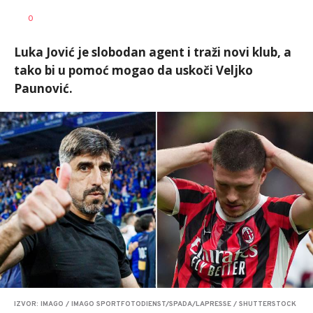
Nebojša
AUTOR
0
Šatara
Luka Jović je slobodan agent i traži novi klub, a
tako bi u pomoć mogao da uskoči Veljko
Paunović.
IZVOR: IMAGO / IMAGO SPORTFOTODIENST/SPADA/LAPRESSE / SHUTTERSTOCK