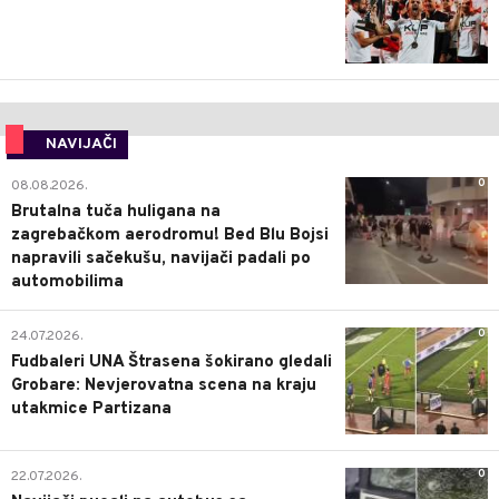
NAVIJAČI
0
08.08.2026.
Brutalna tuča huligana na
zagrebačkom aerodromu! Bed Blu Bojsi
napravili sačekušu, navijači padali po
automobilima
0
24.07.2026.
Fudbaleri UNA Štrasena šokirano gledali
Grobare: Nevjerovatna scena na kraju
utakmice Partizana
0
22.07.2026.