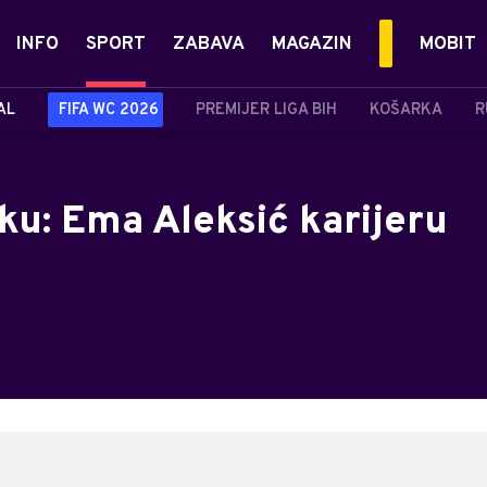
INFO
SPORT
ZABAVA
MAGAZIN
MOBIT
AL
FIFA WC 2026
PREMIJER LIGA BIH
KOŠARKA
R
ku: Ema Aleksić karijeru