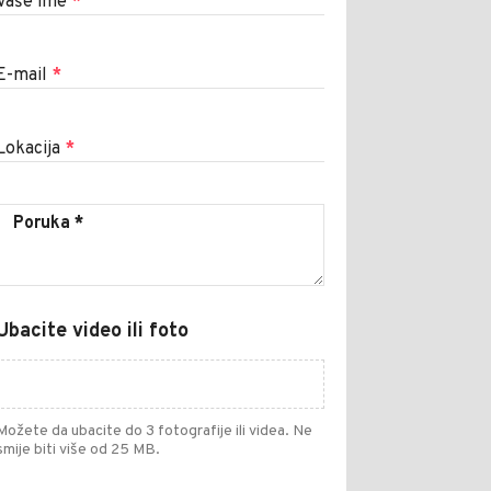
Vaše ime
*
E-mail
*
Lokacija
*
Ubacite video ili foto
Možete da ubacite do 3 fotografije ili videa. Ne
smije biti više od 25 MB.