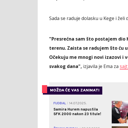
Sada se raduje dolasku u Kege i želi 
"Presrećna sam što postajem dio 
terenu. Zaista se radujem što ću u
Očekuju me mnogi novi izazovi i v
svakog dana",
izjavila je Ema za
saj
MOŽDA ĆE VAS ZANIMATI
FUDBAL
14.07.2025.
|
Samira Hurem napustila
SFK 2000 nakon 23 titule!