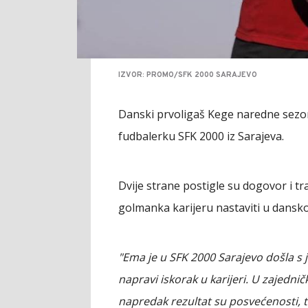
IZVOR: PROMO/SFK 2000 SARAJEVO
Danski prvoligaš Kege naredne sezon
fudbalerku SFK 2000 iz Sarajeva.
Dvije strane postigle su dogovor i tr
golmanka karijeru nastaviti u danskoj
"Ema je u SFK 2000 Sarajevo došla s ja
napravi iskorak u karijeri. U zajedničk
napredak rezultat su posvećenosti, ta