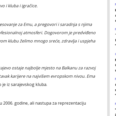
o i kluba i igračice.
esovanje za Emu, a pregovori i saradnja s njima
profesionalnoj atmosferi. Dogovorom je predviđeno
ovom klubu želimo mnogo sreće, zdravlja i uspjeha
jevo ostaje najbolje mjesto na Balkanu za razvoj
stavak karijere na najvišem evropskom nivou. Ema
je iz sarajevskog kluba.
 2006. godine, ali nastupa za reprezentaciju