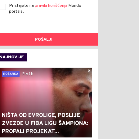
Pristajete na
pravila korišćenja
Mondo
portala.
POŠALJI
NAJNOVIJE
0
Pre 1 h
KOŠARKA
NIŠTA OD EVROLIGE, POSLIJE
ZVEZDE U FIBA LIGU ŠAMPIONA:
PROPALI PROJEKAT...