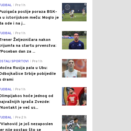
0
FUDBAL
Pre 1 h
|
Puzigaća poslije poraza BSK-
a u istorijskom meču: Moglo je
da ode i na j...
0
FUDBAL
Pre 1 h
|
Trener Željezničara nakon
trijumfa na startu prvenstva:
"Poseban dan za ...
0
OSTALI SPORTOVI
Pre 1 h
|
Moćna Rusija pala u Ubu:
Odbojkašice Srbije pobijedile
u drami
0
FUDBAL
Pre 1 h
|
Olimpijakos hoće jednog od
najvažnijih igrača Zvezde:
"Kontakt je već us...
0
FUDBAL
Pre 2 h
|
"Vlahović je još nezaposlen
jer nije postao što se