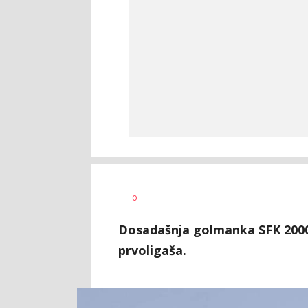
Bojan
AUTOR
0
Jakovljević
Dosadašnja golmanka SFK 2000
prvoligaša.