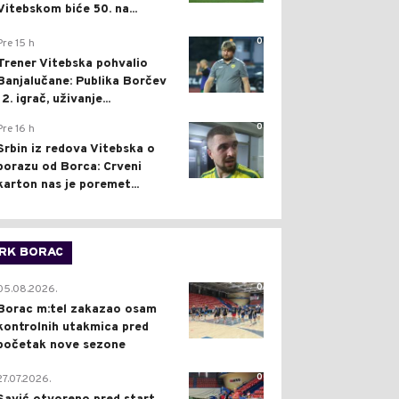
Vitebskom biće 50. na...
0
Pre 15 h
Trener Vitebska pohvalio
Banjalučane: Publika Borčev
12. igrač, uživanje...
0
Pre 16 h
Srbin iz redova Vitebska o
porazu od Borca: Crveni
karton nas je poremet...
RK BORAC
0
05.08.2026.
Borac m:tel zakazao osam
kontrolnih utakmica pred
početak nove sezone
0
27.07.2026.