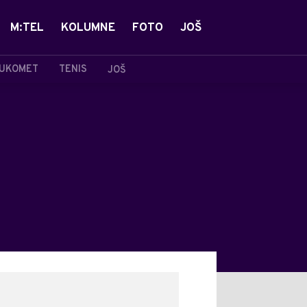
M:TEL
KOLUMNE
FOTO
JOŠ
UKOMET
TENIS
JOŠ