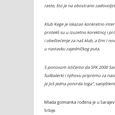
raste, što je na obostrano zadovoljstv
Klub Kege je iskazao konkretno inter
protekli su u izuzetno korektnoj i 
i obeštećenje za naš klub, a Emi i n
u nastavku zajedničkog puta.
S ponosom ističemo da SFK 2000 Sara
fudbalerki i njihovu pripremu za na
je još jedna potvrda toga",
saopšteno 
Mlada golmanka rođena je u Sarajevu
Srbije.