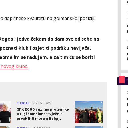
da doprinese kvalitetu na golmanskoj poziciji.
Kegea i jedva čekam da dam sve od sebe na
poznati klub i osjetiti podršku navijača.
eoma im se radujem, a za tim ću se boriti
t novog kluba.
0
0
FUDBAL
25.06.2025.
|
SFK 2000 saznao protivnike
u Ligi šampiona: "Vječni"
prvak BiH mora u Belgiju
0
0