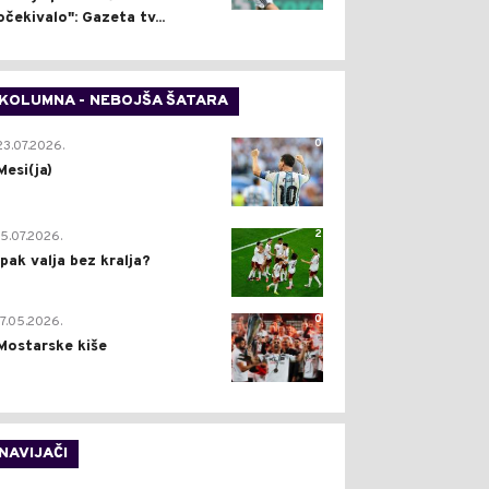
očekivalo": Gazeta tv...
KOLUMNA - NEBOJŠA ŠATARA
0
23.07.2026.
Mesi(ja)
2
15.07.2026.
Ipak valja bez kralja?
0
17.05.2026.
Mostarske kiše
NAVIJAČI