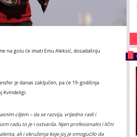
e na golu će imati Emu Aleksić, dosadašnju
ansfer je danas zaključen, pa će 19-godišnja
 Kvindeligi.
snim ciljem – da se razvija, vrijedno radi i
om radu to je i ostvarila. Njen profesionalni i lični
lenta, ali i okruženja koje joj je omogućilo da