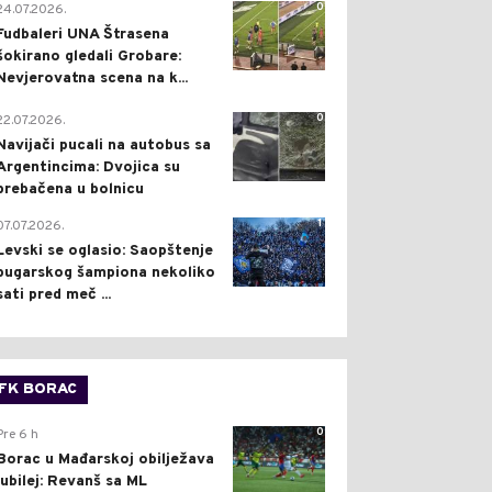
0
24.07.2026.
Fudbaleri UNA Štrasena
šokirano gledali Grobare:
Nevjerovatna scena na k...
0
22.07.2026.
Navijači pucali na autobus sa
Argentincima: Dvojica su
prebačena u bolnicu
1
07.07.2026.
Levski se oglasio: Saopštenje
bugarskog šampiona nekoliko
sati pred meč ...
FK BORAC
0
Pre 6 h
Borac u Mađarskoj obilježava
jubilej: Revanš sa ML