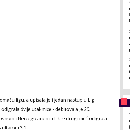
omaću ligu, a upisala je i jedan nastup u Ligi
odigrala dvije utakmice - debitovala je 29.
Bosnom i Hercegovinom, dok je drugi meč odigrala
zultatom 3:1.