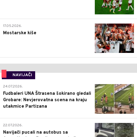
0
17.05.2026.
Mostarske kiše
NAVIJAČI
0
24.07.2026.
Fudbaleri UNA Štrasena šokirano gledali
Grobare: Nevjerovatna scena na kraju
utakmice Partizana
0
22.07.2026.
Navijači pucali na autobus sa