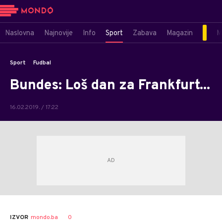
Naslovna
Najnovije
Info
Sport
Zabava
Magazin
M
Sport
Fudbal
Bundes: Loš dan za Frankfurt...
16.02.2019. / 17:22
0
IZVOR
mondo.ba