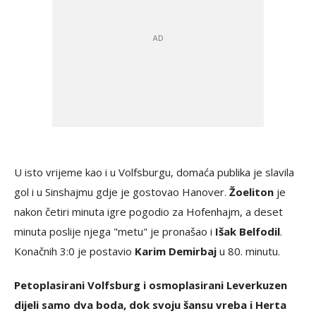
U isto vrijeme kao i u Volfsburgu, domaća publika je slavila
gol i u Sinshajmu gdje je gostovao Hanover.
Žoeliton
je
nakon četiri minuta igre pogodio za Hofenhajm, a deset
minuta poslije njega "metu" je pronašao i
Išak Belfodil
.
Konačnih 3:0 je postavio
Karim Demirbaj
u 80. minutu.
Petoplasirani Volfsburg i osmoplasirani Leverkuzen
dijeli samo dva boda, dok svoju šansu vreba i Herta