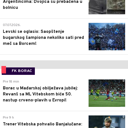
Argentincima: Dvojica su prebačena u
bolnicu
1
07.07.2026.
Levski se oglasio: Saopštenje
bugarskog šampiona nekoliko sati pred
meč sa Borcem!
FK BORAC
0
Pre 18 min
Borac u Mađarskoj obilježava jubilej:
Revanš sa ML Vitebskom biće 50.
nastup crveno-plavih u Evropi!
0
Pre 9 h
Trener Vitebska pohvalio Banjalučane: