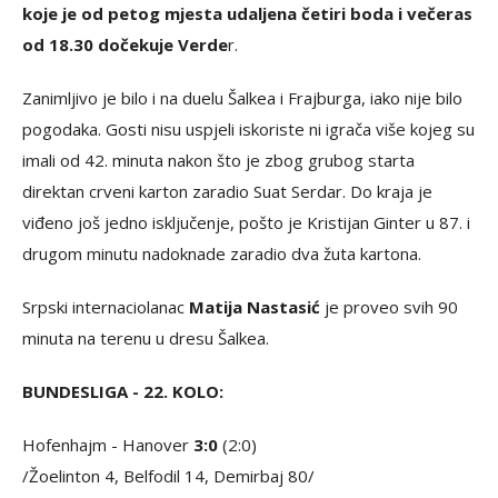
koje je od petog mjesta udaljena četiri boda i večeras
od 18.30 dočekuje Verde
r.
Zanimljivo je bilo i na duelu Šalkea i Frajburga, iako nije bilo
pogodaka. Gosti nisu uspjeli iskoriste ni igrača više kojeg su
imali od 42. minuta nakon što je zbog grubog starta
direktan crveni karton zaradio Suat Serdar. Do kraja je
viđeno još jedno isključenje, pošto je Kristijan Ginter u 87. i
drugom minutu nadoknade zaradio dva žuta kartona.
Srpski internaciolanac
Matija Nastasić
je proveo svih 90
minuta na terenu u dresu Šalkea.
BUNDESLIGA - 22. KOLO:
Hofenhajm - Hanover
3:0
(2:0)
/Žoelinton 4, Belfodil 14, Demirbaj 80/