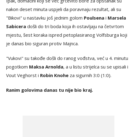
Ipak, domaćini koji se već grčevito bore za opstanak su
nakon deset minuta uspjeli da poravnaju rezultat, ali su
"Bikovi" u nastavku još jednim golom
Poulsena
i
Marsela
Sabicera
došli do tri boda koja ih ostavljaju na četvrtom
mjestu, šest koraka ispred petoplasiranog Volfsburga koji
je danas bio siguran protiv Majnca.
"Vukovi" su takođe došli do ranog vođstva, već u 4. minutu
pogotkom
Maksa Arnolda
, a u listu strijelca su se upisali i
Vout Veghorst i
Robin Knohe
za sigurnih 3:0 (1:0).
Ranim golovima danas tu nije bio kraj.