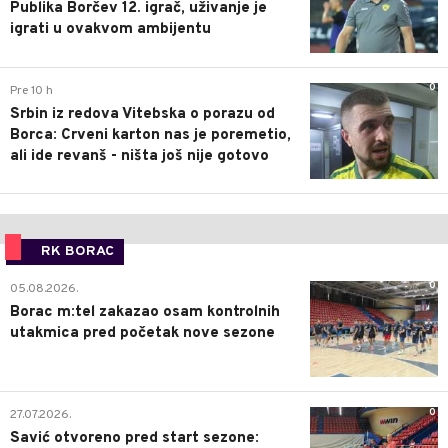
Publika Borčev 12. igrač, uživanje je
igrati u ovakvom ambijentu
0
Pre 10 h
Srbin iz redova Vitebska o porazu od
Borca: Crveni karton nas je poremetio,
ali ide revanš - ništa još nije gotovo
RK BORAC
0
05.08.2026.
Borac m:tel zakazao osam kontrolnih
utakmica pred početak nove sezone
0
27.07.2026.
Savić otvoreno pred start sezone: