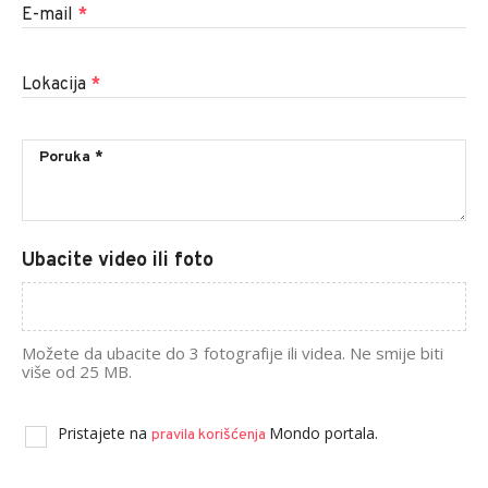
E-mail
*
Lokacija
*
Ubacite video ili foto
Možete da ubacite do 3 fotografije ili videa. Ne smije biti
više od 25 MB.
Pristajete na
Mondo portala.
pravila korišćenja