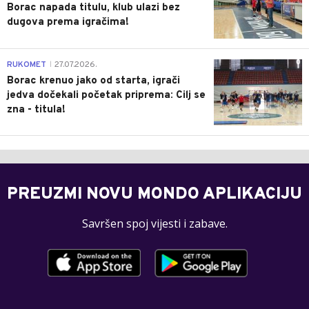
Borac napada titulu, klub ulazi bez
dugova prema igračima!
0
RUKOMET
27.07.2026.
|
Borac krenuo jako od starta, igrači
jedva dočekali početak priprema: Cilj se
zna - titula!
PREUZMI NOVU MONDO APLIKACIJU
Savršen spoj vijesti i zabave.