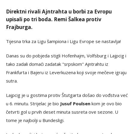
Direktni rivali Ajntrahta u borbi za Evropu
upisali po tri boda. Remi Šalkea protiv
Frajburga.
Tijesna trka za Ligu šampiona i Ligu Evrope se nastavlja!
Danas su do pobjeda stigli Hofenhajm, Volfsburg i Lajpcig i
tako zadali domaći zadatak "srpskom" Ajntrahtu iz
Frankfurta i Bajeru iz Leverkuzena koji svoje mečeve igraju
sutra.
Lajpcig je u gostima protiv Štutgarta došao do vođstva već
u 6. minutu. Strijelac je bio
Jusuf Poulsen
kom je ovo bio
četvrti gol u prvih deset minuta susreta ove sezone. U
tome je najbolji u Bundesligi.