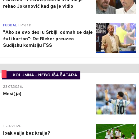
Partizan": Petrović otkrio šta mu je
rekao Jokanović kad ga je vidio
0
FUDBAL
Pre 1 h
|
"Ako se ovo desi u Srbiji, odmah se daje
žuti karton": De Bleker preuzeo
Sudijsku komisiju FSS
KOLUMNA - NEBOJŠA ŠATARA
0
23.07.2026.
Mesi(ja)
2
15.07.2026.
Ipak valja bez kralja?