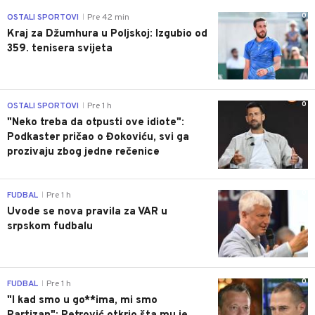
0
OSTALI SPORTOVI
Pre 42 min
|
Kraj za Džumhura u Poljskoj: Izgubio od
359. tenisera svijeta
0
OSTALI SPORTOVI
Pre 1 h
|
"Neko treba da otpusti ove idiote":
Podkaster pričao o Đokoviću, svi ga
prozivaju zbog jedne rečenice
0
FUDBAL
Pre 1 h
|
Uvode se nova pravila za VAR u
srpskom fudbalu
0
FUDBAL
Pre 1 h
|
"I kad smo u go**ima, mi smo