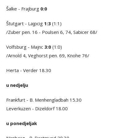
Šalke - Frajburg
0:0
Štutgart - Lajpcig
1:3
(1:1)
/Zuber pen. 16 - Poulsen 6, 74, Sabicer 68/
Volfsburg - Majnc
3:0
(1:0)
/Arnold 4, Veghorst pen. 69, Knohe 76/
Herta - Verder 18.30
u nedjelju
Frankfurt - B. Menhengladbah 15.30
Leverkuzen - Dizeldorf 18.00
u ponedjeljak