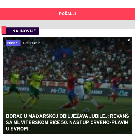
POŠALJI
NAJNOVIJE
0
Pre 18 min
FUDBAL
BORAC U MAĐARSKOJ OBILJEŽAVA JUBILEJ: REVANŠ
SA ML VITEBSKOM BIĆE 50. NASTUP CRVENO-PLAVIH
U EVROPI!