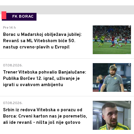
FK BORAC
0
Pre 14 h
Borac u Mađarskoj obilježava jubilej:
Revanš sa ML Vitebskom biće 50.
nastup crveno-plavih u Evropi!
0
07.08.2026.
Trener Vitebska pohvalio Banjalučane:
Publika Borčev 12. igrač, uživanje je
igrati u ovakvom ambijentu
0
07.08.2026.
Srbin iz redova Vitebska o porazu od
Borca: Crveni karton nas je poremetio,
ali ide revanš - ništa još nije gotovo