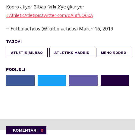
Kodro atıyor Bilbao farkı 2’ye çıkarıyor
#AthleticAtleti
pic.twitter.com/qAI8fLQ6xA
March 16, 2019
— Futbolacticos (@futbolacticos)
TAGOVI
ATLETIK BILBAO
ATLETIKO MADRID
MEHO KODRO
PODIJELI
KOMENTARI
0