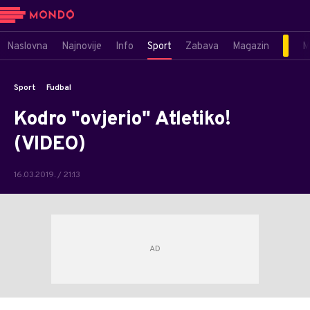
Naslovna
Najnovije
Info
Sport
Zabava
Magazin
M
Sport
Fudbal
Kodro "ovjerio" Atletiko!
(VIDEO)
16.03.2019. / 21:13