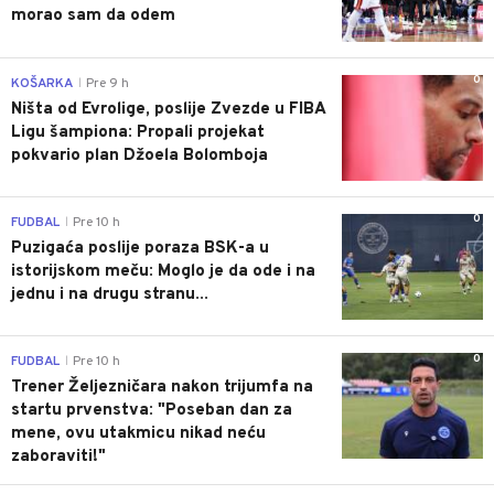
morao sam da odem
0
KOŠARKA
Pre 9 h
|
Ništa od Evrolige, poslije Zvezde u FIBA
Ligu šampiona: Propali projekat
pokvario plan Džoela Bolomboja
0
FUDBAL
Pre 10 h
|
Puzigaća poslije poraza BSK-a u
istorijskom meču: Moglo je da ode i na
jednu i na drugu stranu...
0
FUDBAL
Pre 10 h
|
Trener Željezničara nakon trijumfa na
startu prvenstva: "Poseban dan za
mene, ovu utakmicu nikad neću
zaboraviti!"