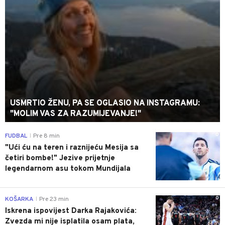
USMRTIO ŽENU, PA SE OGLASIO NA INSTAGRAMU:
"MOLIM VAS ZA RAZUMIJEVANJE!"
0
FUDBAL
Pre 8 min
|
"Ući ću na teren i raznijeću Mesija sa
četiri bombe!" Jezive prijetnje
legendarnom asu tokom Mundijala
0
KOŠARKA
Pre 23 min
|
Iskrena ispovijest Darka Rajakovića:
Zvezda mi nije isplatila osam plata,