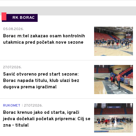
RK BORAC
0
05.08.2026.
Borac m:tel zakazao osam kontrolnih
utakmica pred početak nove sezone
0
27.07.2026.
Savić otvoreno pred start sezone:
Borac napada titulu, klub ulazi bez
dugova prema igračima!
0
RUKOMET
27.07.2026.
|
Borac krenuo jako od starta, igrači
jedva dočekali početak priprema: Cilj se
zna - titula!