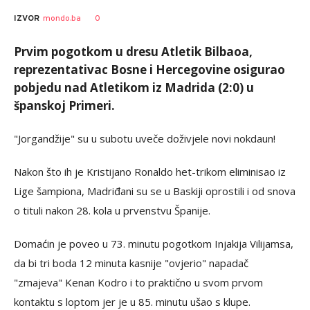
0
IZVOR
mondo.ba
Prvim pogotkom u dresu Atletik Bilbaoa,
reprezentativac Bosne i Hercegovine osigurao
pobjedu nad Atletikom iz Madrida (2:0) u
španskoj Primeri.
"Jorgandžije" su u subotu uveče doživjele novi nokdaun!
Nakon što ih je Kristijano Ronaldo het-trikom eliminisao iz
Lige šampiona, Madriđani su se u Baskiji oprostili i od snova
o tituli nakon 28. kola u prvenstvu Španije.
Domaćin je poveo u 73. minutu pogotkom Injakija Vilijamsa,
da bi tri boda 12 minuta kasnije "ovjerio" napadač
"zmajeva" Kenan Kodro i to praktično u svom prvom
kontaktu s loptom jer je u 85. minutu ušao s klupe.