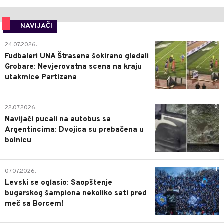
NAVIJAČI
0
24.07.2026.
Fudbaleri UNA Štrasena šokirano gledali
Grobare: Nevjerovatna scena na kraju
utakmice Partizana
0
22.07.2026.
Navijači pucali na autobus sa
Argentincima: Dvojica su prebačena u
bolnicu
1
07.07.2026.
Levski se oglasio: Saopštenje
bugarskog šampiona nekoliko sati pred
meč sa Borcem!