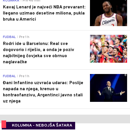
KOŠARKA
Pre 46 min
|
Kavaj Lenard je najveći NBA prevarant:
Ilegano uzimao desetine miliona, pukla
bruka u Americi
0
FUDBAL
Pre 1 h
|
Rodri ide u Barselonu: Real sve
dogovorio i riješio, a onda je poziv
najbitnijeg čovjeka sve obrnuo
naglavačke
0
FUDBAL
Pre 1 h
|
Đani Infantino uzvraća udarac: Poslije
napada na njega, krenuo u
kontraofanzivu, Argentinci javno stali
uz njega
KOLUMNA - NEBOJŠA ŠATARA