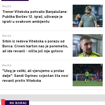
0
Pre 2 h
Trener Vitebska pohvalio Banjalučane:
Publika Borčev 12. igrač, uživanje je
igrati u ovakvom ambijentu
0
Pre 3 h
Srbin iz redova Vitebska o porazu od
Borca: Crveni karton nas je poremetio,
ali ide revanš - ništa još nije gotovo
0
Pre 11 h
"Ulog je veliki, ali vjerujemo u prolaz
dalje": Sandi Ogrinec svjestan šta nosi
revanš protiv Vitebska
RK BORAC