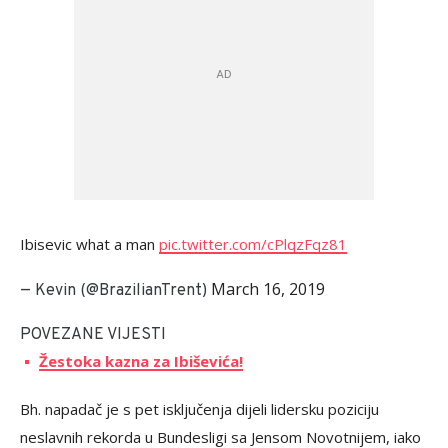
Ibisevic what a man
pic.twitter.com/cPlqzFqz81
March 16, 2019
— Kevin (@BrazilianTrent)
POVEZANE VIJESTI
Žestoka kazna za Ibiševića!
Bh. napadač je s pet isključenja dijeli lidersku poziciju
neslavnih rekorda u Bundesligi sa Jensom Novotnijem, iako