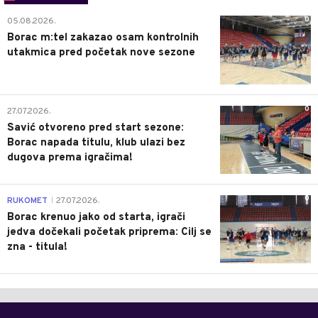
0
05.08.2026.
Borac m:tel zakazao osam kontrolnih
utakmica pred početak nove sezone
0
27.07.2026.
Savić otvoreno pred start sezone:
Borac napada titulu, klub ulazi bez
dugova prema igračima!
0
RUKOMET
27.07.2026.
|
Borac krenuo jako od starta, igrači
jedva dočekali početak priprema: Cilj se
zna - titula!