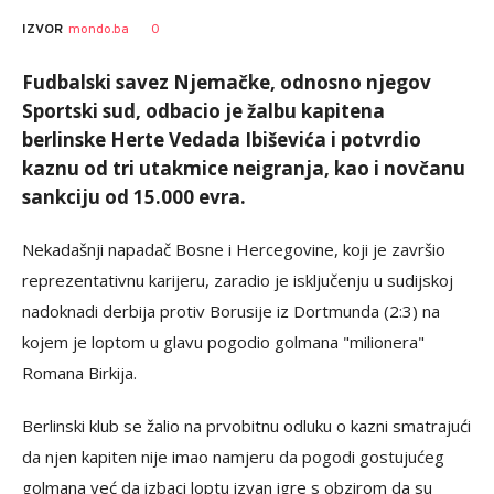
0
IZVOR
mondo.ba
Fudbalski savez Njemačke, odnosno njegov
Sportski sud, odbacio je žalbu kapitena
berlinske Herte Vedada Ibiševića i potvrdio
kaznu od tri utakmice neigranja, kao i novčanu
sankciju od 15.000 evra.
Nekadašnji napadač Bosne i Hercegovine, koji je završio
reprezentativnu karijeru, zaradio je isključenju u sudijskoj
nadoknadi derbija protiv Borusije iz Dortmunda (2:3) na
kojem je loptom u glavu pogodio golmana "milionera"
Romana Birkija.
Berlinski klub se žalio na prvobitnu odluku o kazni smatrajući
da njen kapiten nije imao namjeru da pogodi gostujućeg
golmana već da izbaci loptu izvan igre s obzirom da su