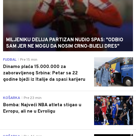
MILJENIKU DELIJA PARTIZAN NUDIO SPAS: "ODBIO
SAM JER NE MOGU DA NOSIM CRNO-BIJELI DRES"
0
FUDBAL
Pre 15 min
|
Dinamo plaća 15.000.000 za
zaboravljenog Srbina: Petar sa 22
godine bježi iz Italije da spasi karijeru
0
KOŠARKA
Pre 23 min
|
Bomba: Najveći NBA atleta stigao u
Evropu, ali ne u Evroligu
0