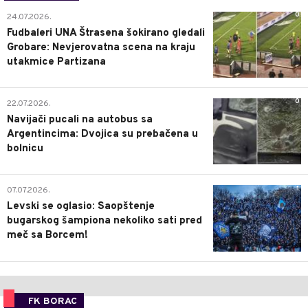
0
24.07.2026.
Fudbaleri UNA Štrasena šokirano gledali
Grobare: Nevjerovatna scena na kraju
utakmice Partizana
0
22.07.2026.
Navijači pucali na autobus sa
Argentincima: Dvojica su prebačena u
bolnicu
1
07.07.2026.
Levski se oglasio: Saopštenje
bugarskog šampiona nekoliko sati pred
meč sa Borcem!
FK BORAC