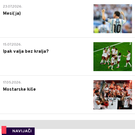
0
23.07.2026.
Mesi(ja)
2
15.07.2026.
Ipak valja bez kralja?
0
17.05.2026.
Mostarske kiše
NAVIJAČI