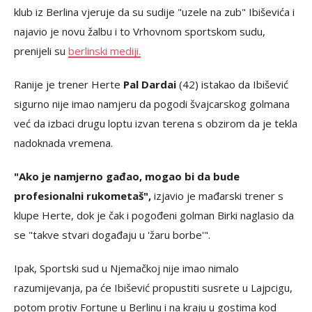
klub iz Berlina vjeruje da su sudije "uzele na zub" Ibiševića i
najavio je novu žalbu i to Vrhovnom sportskom sudu,
prenijeli su
berlinski mediji.
Ranije je trener Herte
Pal Dardai
(42) istakao da Ibišević
sigurno nije imao namjeru da pogodi švajcarskog golmana
već da izbaci drugu loptu izvan terena s obzirom da je tekla
nadoknada vremena.
"Ako je namjerno gađao, mogao bi da bude
profesionalni rukometaš",
izjavio je mađarski trener s
klupe Herte, dok je čak i pogođeni golman Birki naglasio da
se "takve stvari događaju u 'žaru borbe'".
Ipak, Sportski sud u Njemačkoj nije imao nimalo
razumijevanja, pa će Ibišević propustiti susrete u Lajpcigu,
potom protiv Fortune u Berlinu i na kraju u gostima kod