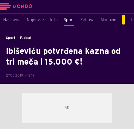
Naslovna
Najnovije
Info
Sport
Zabava
Magazin
M
Sport
Fudbal
Ibiševiću potvrđena kazna od
tri meča i 15.000 €!
27.03.2019. / 17:19