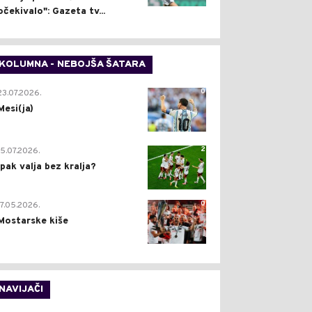
očekivalo": Gazeta tv...
KOLUMNA - NEBOJŠA ŠATARA
0
23.07.2026.
Mesi(ja)
2
15.07.2026.
Ipak valja bez kralja?
0
17.05.2026.
Mostarske kiše
NAVIJAČI