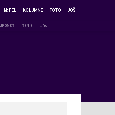
M:TEL
KOLUMNE
FOTO
JOŠ
UKOMET
TENIS
JOŠ