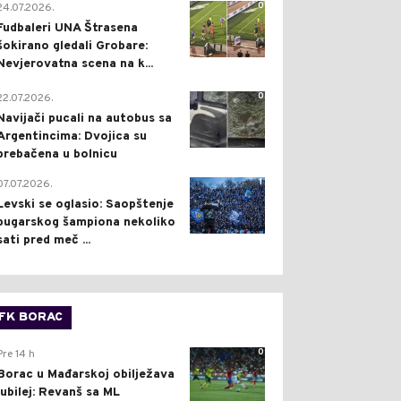
0
24.07.2026.
Fudbaleri UNA Štrasena
šokirano gledali Grobare:
Nevjerovatna scena na k...
0
22.07.2026.
Navijači pucali na autobus sa
Argentincima: Dvojica su
prebačena u bolnicu
1
07.07.2026.
Levski se oglasio: Saopštenje
bugarskog šampiona nekoliko
sati pred meč ...
FK BORAC
0
Pre 14 h
Borac u Mađarskoj obilježava
jubilej: Revanš sa ML