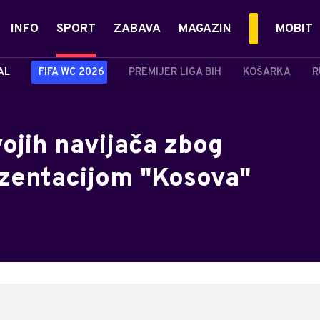
INFO
SPORT
ZABAVA
MAGAZIN
MOBIT
AL
FIFA WC 2026
PREMIJER LIGA BIH
KOŠARKA
R
vojih navijača zbog
zentacijom "Kosova"