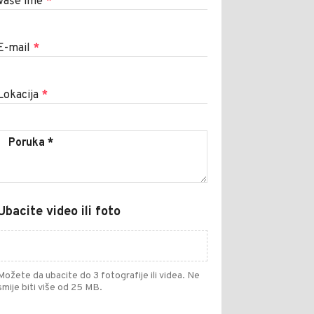
Vaše ime
*
E-mail
*
Lokacija
*
Ubacite video ili foto
Možete da ubacite do 3 fotografije ili videa. Ne
smije biti više od 25 MB.