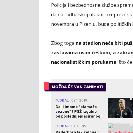
Policija i bezbednosne službe spre
da na fudbalskoj utakmici reprezent
novembra u Plzenju, bude političkih 
Zbog toga
na stadion neće biti pu
zastavama osim češkom, a zabranj
nacionalističkim porukama
, što ć
MOŽDA ĆE VAS ZANIMATI
0
FUDBAL
02.11.2019.
|
Da li imamo "blamaža
sezone"? PSŽ izgubio
od poslednjeplasiranog!
0
FUDBAL
01.11.2019.
|
Paderborn lak zalogaj: