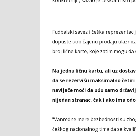
konkretniji", kazao je češkom listu p
Fudbalski savez i češka reprezentaci
dopuste uobičajenu prodaju ulaznica
broj lične karte, koje zatim mogu da
Na jednu ličnu kartu, ali uz dosta
da se rezervišu maksimalno četiri 
navijače moći da uđu samo državlj
nijedan stranac, čak i ako ima od
"Vanredne mere bezbednosti su zbog
češkog nacionalnog tima da se kvali