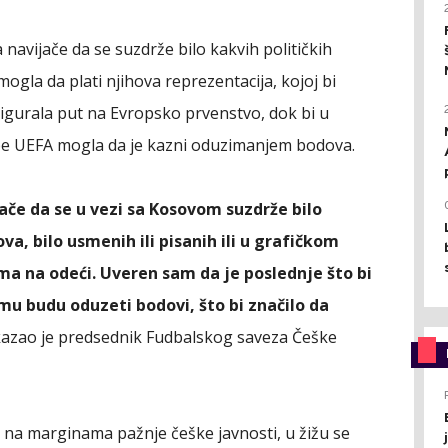
navijače da se suzdrže bilo kakvih političkih
 mogla da plati njihova reprezentacija, kojoj bi
urala put na Evropsko prvenstvo, dok bi u
rebe UEFA mogla da je kazni oduzimanjem bodova.
ače da se u vezi sa Kosovom suzdrže bilo
ova, bilo usmenih ili pisanih ili u grafičkom
ma na odeći. Uveren sam da je poslednje što bi
mu budu oduzeti bodovi, što bi značilo da
azao je predsednik Fudbalskog saveza Češke
 na marginama pažnje češke javnosti, u žižu se