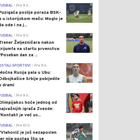
0
FUDBAL
Pre 9 h
|
Puzigaća poslije poraza BSK-
a u istorijskom meču: Moglo je
da ode i na j...
0
FUDBAL
Pre 9 h
|
Trener Željezničara nakon
trijumfa na startu prvenstva:
"Poseban dan za ...
0
OSTALI SPORTOVI
Pre 9 h
|
Moćna Rusija pala u Ubu:
Odbojkašice Srbije pobijedile
u drami
0
FUDBAL
Pre 9 h
|
Olimpijakos hoće jednog od
najvažnijih igrača Zvezde:
"Kontakt je već us...
0
FUDBAL
Pre 10 h
|
"Vlahović je još nezaposlen
jer nije postao što se