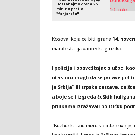
Hofenhajmu dosta 25
minuta protiv
"fenjeraša"
Kosova, koja će biti igrana
14. nove
manifestacija vanrednog rizika.
I policija i obaveštajne službe, ka
utakmici mogli da se pojave polit
je Srbija" ili srpske zastave, za š
a boje se i izgreda čeških huligana
prilikama izražavali političku podr
"Bezbednosne mere su intenzivnije,