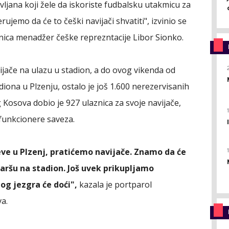
jana koji žele da iskoriste fudbalsku utakmicu za
rujemo da će to češki navijači shvatiti", izvinio se
ica menadžer češke reprezntacije Libor Sionko.
ijače na ulazu u stadion, a do ovog vikenda od
adiona u Plzenju, ostalo je još 1.600 nerezervisanih
 Kosova dobio je 927 ulaznica za svoje navijače,
 funkcionere saveza.
teve u Plzenj, pratićemo navijače. Znamo da će
maršu na stadion. Još uvek prikupljamo
dog jezgra će doći",
kazala je portparol
a.