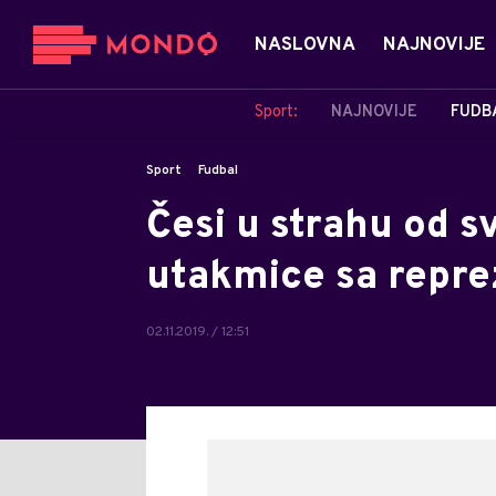
NASLOVNA
NAJNOVIJE
Sport:
NAJNOVIJE
FUDB
Sport
Fudbal
Česi u strahu od s
utakmice sa repre
02.11.2019. / 12:51