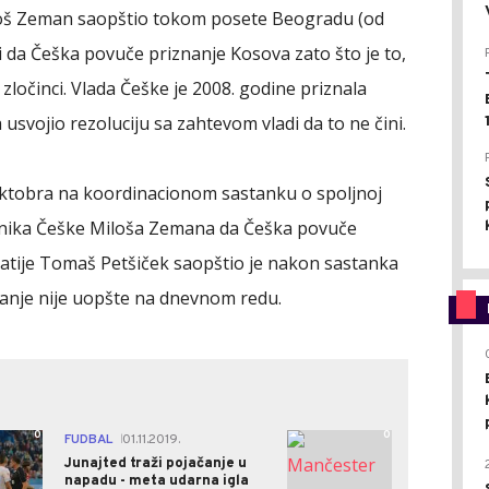
iloš Zeman saopštio tokom posete Beogradu (od
i da Češka povuče priznanje Kosova zato što je to,
 zločinci. Vlada Češke je 2008. godine priznala
svojio rezoluciju sa zahtevom vladi da to ne čini.
. oktobra na koordinacionom sastanku o spoljnoj
ednika Češke Miloša Zemana da Češka povuče
matije Tomaš Petšiček saopštio je nakon sastanka
tanje nije uopšte na dnevnom redu.
0
0
FUDBAL
01.11.2019.
|
Junajted traži pojačanje u
napadu - meta udarna igla