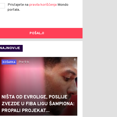
Pristajete na
pravila korišćenja
Mondo
portala.
POŠALJI
NAJNOVIJE
0
Pre 9 h
KOŠARKA
NIŠTA OD EVROLIGE, POSLIJE
ZVEZDE U FIBA LIGU ŠAMPIONA:
PROPALI PROJEKAT...