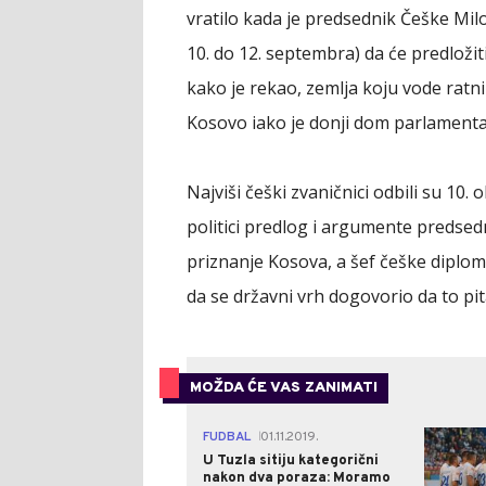
vratilo kada je predsednik Češke M
10. do 12. septembra) da će predložit
kako je rekao, zemlja koju vode ratni
Kosovo iako je donji dom parlamenta u
Najviši češki zvaničnici odbili su 10
politici predlog i argumente preds
priznanje Kosova, a šef češke diplo
da se državni vrh dogovorio da to pi
MOŽDA ĆE VAS ZANIMATI
FUDBAL
01.11.2019.
|
U Tuzla sitiju kategorični
nakon dva poraza: Moramo