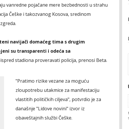
maju vanredne pojačane mere bezbednosti u strahu
acija Češke i takozvanog Kosova, sredinom
izgreda.
šteni navijači domaćeg tima s drugim
eni su transparenti i odeća sa
e ispred stadiona proveravati policija, prenosi Beta.
"Pratimo rizike vezane za moguću
zloupotrebu utakmice za manifestaciju
vlastitih političkih ciljeva", potvrdio je za
današnje "Lidove novini" izvor iz
obaveštajnih službi Češke.