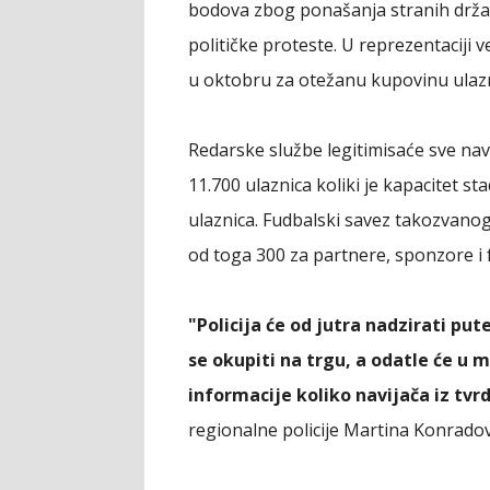
bodova zbog ponašanja stranih državl
političke proteste. U reprezentaciji ve
u oktobru za otežanu kupovinu ulazn
Redarske službe legitimisaće sve nav
11.700 ulaznica koliki je kapacitet st
ulaznica. Fudbalski savez takozvanog
od toga 300 za partnere, sponzore i
"Policija će od jutra nadzirati pu
se okupiti na trgu, a odatle će u 
informacije koliko navijača iz tvr
regionalne policije Martina Konradov