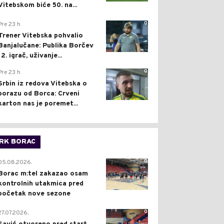
Vitebskom biće 50. na...
0
Pre 23 h
Trener Vitebska pohvalio
Banjalučane: Publika Borčev
12. igrač, uživanje...
0
Pre 23 h
Srbin iz redova Vitebska o
porazu od Borca: Crveni
karton nas je poremet...
RK BORAC
0
05.08.2026.
Borac m:tel zakazao osam
kontrolnih utakmica pred
početak nove sezone
0
27.07.2026.