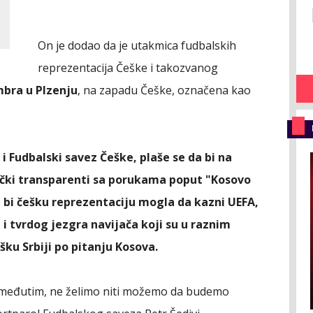
On je dodao da je utakmica fudbalskih
reprezentacija Češke i takozvanog
mbra u Plzenju
, na zapadu Češke, označena kao
o i Fudbalski savez Češke, plaše se da bi na
ički transparenti sa porukama poput "Kosovo
ta bi češku reprezentaciju mogla da kazni UEFA,
 i tvrdog jezgra navijača koji su u raznim
šku Srbiji po pitanju Kosova.
 međutim, ne želimo niti možemo da budemo