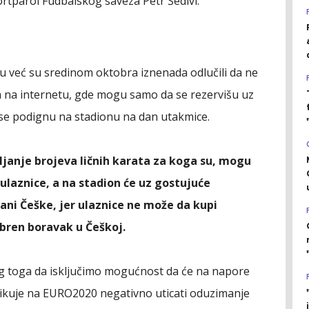
ortparol Fudbalskog saveza Petr Šedivi.
ju već su sredinom oktobra iznenada odlučili da ne
 na internetu, gde mogu samo da se rezervišu uz
 se podignu na stadionu na dan utakmice.
vljanje brojeva ličnih karata za koga su, mogu
ulaznice, a na stadion će uz gostujuće
ani Češke, jer ulaznice ne može da kupi
obren boravak u Češkoj.
 toga da isključimo mogućnost da će na napore
fikuje na EURO2020 negativno uticati oduzimanje