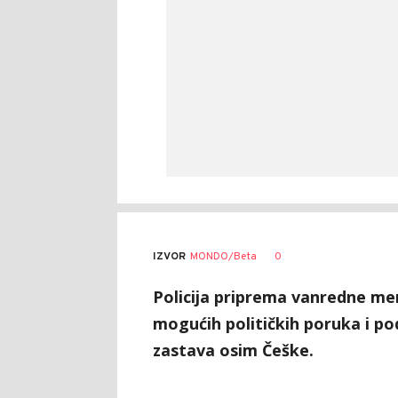
0
IZVOR
MONDO/Beta
Policija priprema vanredne me
mogućih političkih poruka i pod
zastava osim Češke.