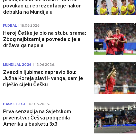
povukao iz reprezentacije nakon
debakla na Mundijalu
0
FUDBAL
18.06.2026.
|
Heroj Češke je bio na stubu srama:
Zbog najbizarnije povrede cijela
država ga napala
0
MUNDIJAL 2026
12.06.2026.
|
Zvezdin ljubimac napravio šou:
Južna Koreja slavi Hvanga, sam je
riješio cijelu Češku
0
BASKET 3X3
03.06.2026.
|
Prva senzacija na Svjetskom
prvenstvu: Češka pobijedila
Ameriku u basketu 3x3