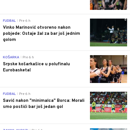
0
FUDBAL
Pre 6 h
|
Vinko Marinović otvoreno nakon
pobjede: Ostaje žal za bar još jednim
golom
0
KOŠARKA
Pre 6 h
|
Srpske košarkašice u polufinalu
Eurobasketa!
0
FUDBAL
Pre 6 h
|
Savić nakon "minimalca" Borca: Morali
smo postići bar još jedan gol
0