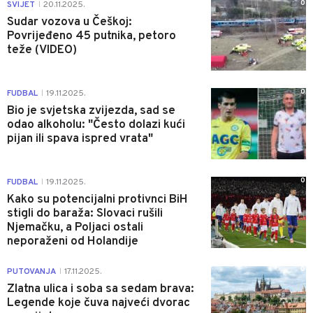
0
SVIJET
20.11.2025.
|
Sudar vozova u Češkoj:
Povrijeđeno 45 putnika, petoro
teže (VIDEO)
0
FUDBAL
19.11.2025.
|
Bio je svjetska zvijezda, sad se
odao alkoholu: "Često dolazi kući
pijan ili spava ispred vrata"
0
FUDBAL
19.11.2025.
|
Kako su potencijalni protivnci BiH
stigli do baraža: Slovaci rušili
Njemačku, a Poljaci ostali
neporaženi od Holandije
0
PUTOVANJA
17.11.2025.
|
Zlatna ulica i soba sa sedam brava:
Legende koje čuva najveći dvorac