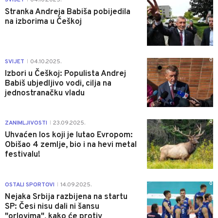
Stranka Andreja Babiša pobijedila
na izborima u Češkoj
0
SVIJET
04.10.2025.
|
Izbori u Češkoj: Populista Andrej
Babiš ubjedljivo vodi, cilja na
jednostranačku vladu
0
ZANIMLJIVOSTI
23.09.2025.
|
Uhvaćen los koji je lutao Evropom:
Obišao 4 zemlje, bio i na hevi metal
festivalu!
0
OSTALI SPORTOVI
14.09.2025.
|
Nejaka Srbija razbijena na startu
SP: Česi nisu dali ni šansu
"orlovima", kako će protiv