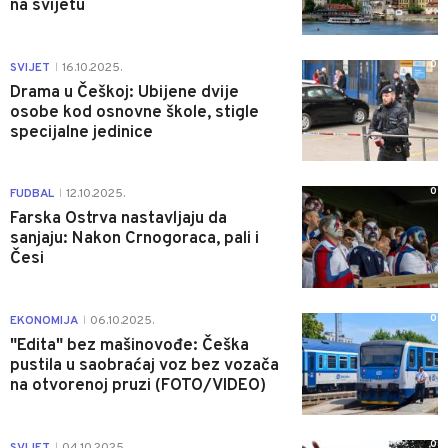
na svijetu
0
SVIJET
16.10.2025.
|
Drama u Češkoj: Ubijene dvije
osobe kod osnovne škole, stigle
specijalne jedinice
0
FUDBAL
12.10.2025.
|
Farska Ostrva nastavljaju da
sanjaju: Nakon Crnogoraca, pali i
Česi
0
EKONOMIJA
06.10.2025.
|
"Edita" bez mašinovođe: Češka
pustila u saobraćaj voz bez vozača
na otvorenoj pruzi (FOTO/VIDEO)
0
SVIJET
04.10.2025.
|