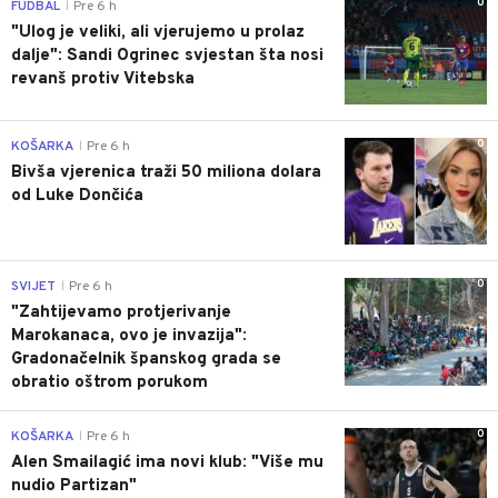
0
FUDBAL
Pre 6 h
|
"Ulog je veliki, ali vjerujemo u prolaz
dalje": Sandi Ogrinec svjestan šta nosi
revanš protiv Vitebska
0
KOŠARKA
Pre 6 h
|
Bivša vjerenica traži 50 miliona dolara
od Luke Dončića
0
SVIJET
Pre 6 h
|
"Zahtijevamo protjerivanje
Marokanaca, ovo je invazija":
Gradonačelnik španskog grada se
obratio oštrom porukom
0
KOŠARKA
Pre 6 h
|
Alen Smailagić ima novi klub: "Više mu
nudio Partizan"