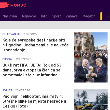
Naslovna
Najnovije
Info
Sport
Zabava
Magazin
M
0
PUTOVANJA
31.07.2026.
|
Koje će evropske destinacije biti
hit godine: Jedna zemlja je najveće
iznenađenje
0
FUDBAL
29.07.2026.
|
Bukti rat FIFA i UEFA: Rok od 53
dana, prva evropska članica se
odmetnula i stala uz Infantina
0
SVIJET
23.07.2026.
|
Pao vojni helikopter, ima mrtvih:
Strašne slike sa mjesta nesreće u
Češkoj (Foto)