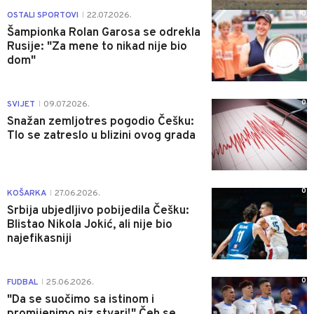
0
OSTALI SPORTOVI
22.07.2026.
|
Šampionka Rolan Garosa se odrekla
Rusije: "Za mene to nikad nije bio
dom"
0
SVIJET
09.07.2026.
|
Snažan zemljotres pogodio Češku:
Tlo se zatreslo u blizini ovog grada
0
KOŠARKA
27.06.2026.
|
Srbija ubjedljivo pobijedila Češku:
Blistao Nikola Jokić, ali nije bio
najefikasniji
0
FUDBAL
25.06.2026.
|
"Da se suočimo sa istinom i
promijenimo niz stvari!" Čeh se