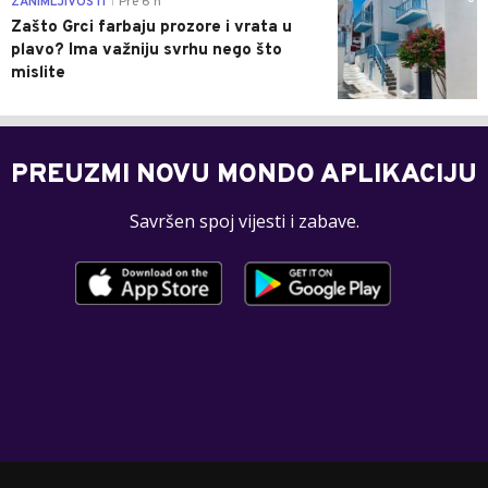
ZANIMLJIVOSTI
Pre 6 h
|
Zašto Grci farbaju prozore i vrata u
plavo? Ima važniju svrhu nego što
mislite
PREUZMI NOVU MONDO APLIKACIJU
Savršen spoj vijesti i zabave.