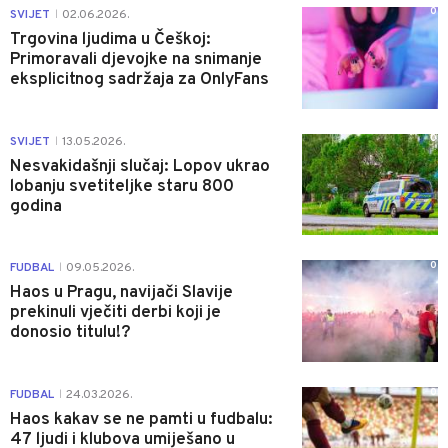
0
SVIJET
02.06.2026.
|
Trgovina ljudima u Češkoj:
Primoravali djevojke na snimanje
eksplicitnog sadržaja za OnlyFans
0
SVIJET
13.05.2026.
|
Nesvakidašnji slučaj: Lopov ukrao
lobanju svetiteljke staru 800
godina
0
FUDBAL
09.05.2026.
|
Haos u Pragu, navijači Slavije
prekinuli vječiti derbi koji je
donosio titulu!?
0
FUDBAL
24.03.2026.
|
Haos kakav se ne pamti u fudbalu:
47 ljudi i klubova umiješano u