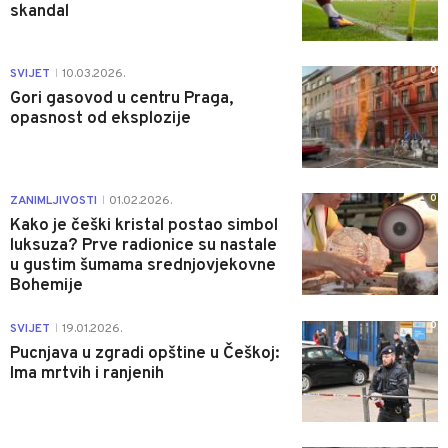
skandal
0
SVIJET
10.03.2026.
|
Gori gasovod u centru Praga,
opasnost od eksplozije
0
ZANIMLJIVOSTI
01.02.2026.
|
Kako je češki kristal postao simbol
luksuza? Prve radionice su nastale
u gustim šumama srednjovjekovne
Bohemije
0
SVIJET
19.01.2026.
|
Pucnjava u zgradi opštine u Češkoj:
Ima mrtvih i ranjenih