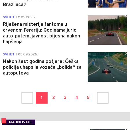
Brazilaca?
0
SVIJET
11.09.2025.
|
Riješena misterija fantoma u
crvenom Ferariju: Godinama jurio
auto-putem, javnost bijesna nakon
hapšenja
0
SVIJET
08.09.2025.
|
Nakon šest godina potjere: Češka
policija uhapsila vozača „bolida“ sa
autoputeva
1
2
3
4
5
NAJNOVIJE