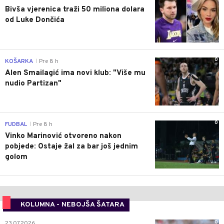
Bivša vjerenica traži 50 miliona dolara
od Luke Dončića
0
KOŠARKA
Pre 8 h
|
Alen Smailagić ima novi klub: "Više mu
nudio Partizan"
0
FUDBAL
Pre 8 h
|
Vinko Marinović otvoreno nakon
pobjede: Ostaje žal za bar još jednim
golom
KOLUMNA - NEBOJŠA ŠATARA
0
23.07.2026.