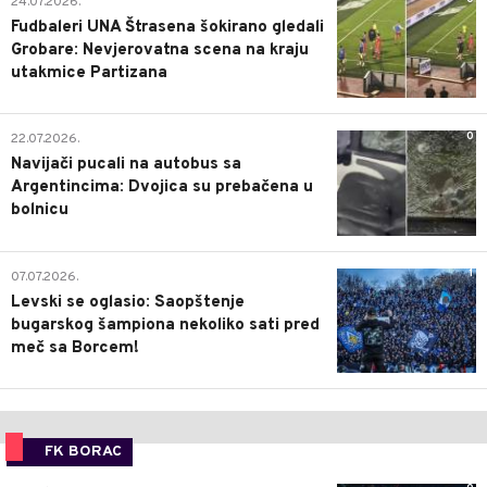
24.07.2026.
Fudbaleri UNA Štrasena šokirano gledali
Grobare: Nevjerovatna scena na kraju
utakmice Partizana
0
22.07.2026.
Navijači pucali na autobus sa
Argentincima: Dvojica su prebačena u
bolnicu
1
07.07.2026.
Levski se oglasio: Saopštenje
bugarskog šampiona nekoliko sati pred
meč sa Borcem!
FK BORAC