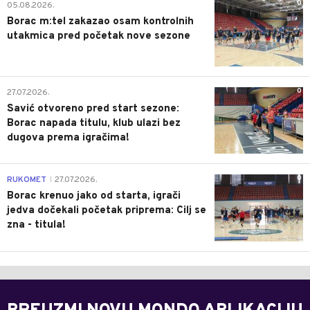
0
05.08.2026.
Borac m:tel zakazao osam kontrolnih
utakmica pred početak nove sezone
0
27.07.2026.
Savić otvoreno pred start sezone:
Borac napada titulu, klub ulazi bez
dugova prema igračima!
0
RUKOMET
27.07.2026.
|
Borac krenuo jako od starta, igrači
jedva dočekali početak priprema: Cilj se
zna - titula!