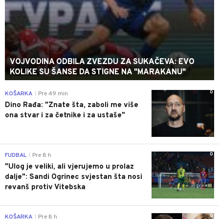
VOJVODINA ODBILA ZVEZDU ZA SUKAČEVA: EVO
KOLIKE SU ŠANSE DA STIGNE NA "MARAKANU"
0
KOŠARKA
Pre 49 min
|
Dino Rađa: "Znate šta, zaboli me više
ona stvar i za četnike i za ustaše"
0
FUDBAL
Pre 8 h
|
"Ulog je veliki, ali vjerujemo u prolaz
dalje": Sandi Ogrinec svjestan šta nosi
revanš protiv Vitebska
0
KOŠARKA
Pre 8 h
|