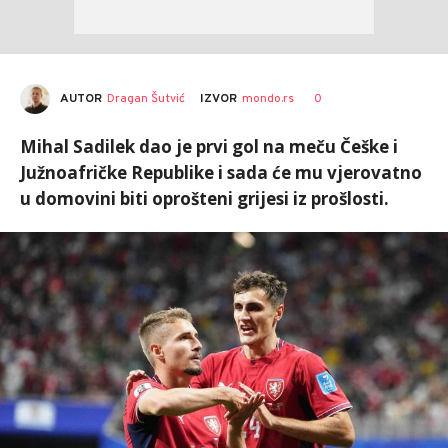
AUTOR
Dragan Šutvić
0
IZVOR
mondo.rs
Mihal Sadilek dao je prvi gol na meču Češke i
Južnoafričke Republike i sada će mu vjerovatno
u domovini biti oprošteni grijesi iz prošlosti.