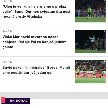
0
Pre 8 h
"Ulog je veliki, ali vjerujemo u prolaz
dalje": Sandi Ogrinec svjestan šta nosi
revanš protiv Vitebska
0
Pre 8 h
Vinko Marinović otvoreno nakon
pobjede: Ostaje žal za bar još jednim
golom
0
Pre 8 h
Savić nakon "minimalca" Borca: Morali
smo postići bar još jedan gol
RK BORAC