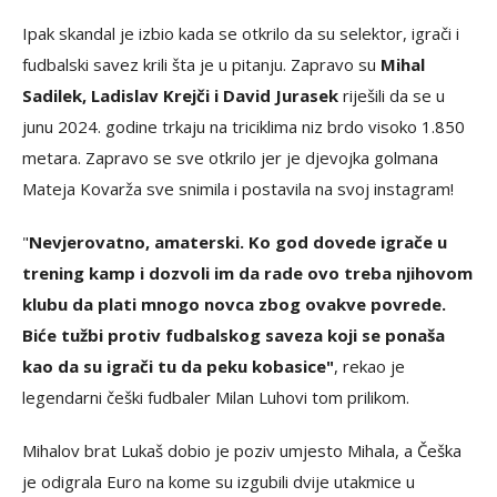
Ipak skandal je izbio kada se otkrilo da su selektor, igrači i
fudbalski savez krili šta je u pitanju. Zapravo su
Mihal
Sadilek, Ladislav Krejči i David Jurasek
riješili da se u
junu 2024. godine trkaju na triciklima niz brdo visoko 1.850
metara. Zapravo se sve otkrilo jer je djevojka golmana
Mateja Kovarža sve snimila i postavila na svoj instagram!
"
Nevjerovatno, amaterski. Ko god dovede igrače u
trening kamp i dozvoli im da rade ovo treba njihovom
klubu da plati mnogo novca zbog ovakve povrede.
Biće tužbi protiv fudbalskog saveza koji se ponaša
kao da su igrači tu da peku kobasice"
, rekao je
legendarni češki fudbaler Milan Luhovi tom prilikom.
Mihalov brat Lukaš dobio je poziv umjesto Mihala, a Češka
je odigrala Euro na kome su izgubili dvije utakmice u