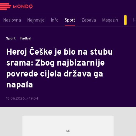
Naslovna
Najnovije
Info
Sport
Zabava
Magazin
M
Sport
Fudbal
Heroj Češke je bio na stubu
srama: Zbog najbizarnije
povrede cijela država ga
napala
18.06.2026. / 19:04