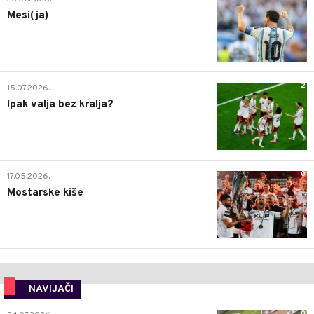
Mesi(ja)
2
15.07.2026.
Ipak valja bez kralja?
0
17.05.2026.
Mostarske kiše
NAVIJAČI
0