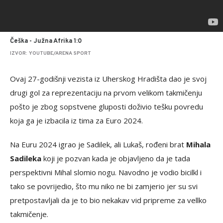
Češka - Južna Afrika 1:0
IZVOR: YOUTUBE/ARENA SPORT
Ovaj 27-godišnji vezista iz Uherskog Hradišta dao je svoj
drugi gol za reprezentaciju na prvom velikom takmičenju
pošto je zbog sopstvene gluposti doživio tešku povredu
koja ga je izbacila iz tima za Euro 2024.
Na Euru 2024 igrao je Sadilek, ali Lukaš, rođeni brat
Mihala
Sadileka
koji je pozvan kada je objavljeno da je tada
perspektivni Mihal slomio nogu. Navodno je vodio bicilkl i
tako se povrijedio, što mu niko ne bi zamjerio jer su svi
pretpostavljali da je to bio nekakav vid pripreme za vellko
takmičenje.