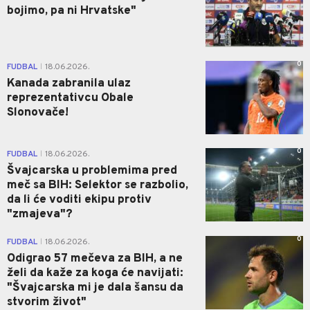
bojimo, pa ni Hrvatske"
0
FUDBAL
18.06.2026.
|
Kanada zabranila ulaz
reprezentativcu Obale
Slonovače!
0
FUDBAL
18.06.2026.
|
Švajcarska u problemima pred
meč sa BIH: Selektor se razbolio,
da li će voditi ekipu protiv
"zmajeva"?
0
FUDBAL
18.06.2026.
|
Odigrao 57 mečeva za BIH, a ne
želi da kaže za koga će navijati:
"Švajcarska mi je dala šansu da
stvorim život"