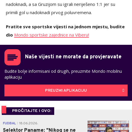
nadoknadi, a sa Gruzijom su igrali neriješeno 1:1 jer su
primili gol u nadoknadi prvog poluvremena.
Pratite sve sportske vijesti na jednom mjestu, budite
dio
Mondo sportske zajednice na Viberu!
Naše vijesti ne morate da provjeravate
Budite bolje informisani od drugih, preuzmite Mondo mobilnu
aplikaciju
PREUZMI APLIKACIJU
PROČITAJTE I OVO:
0
FUDBAL
18.06.2026.
|
Selektor Paname: "Nikog se ne