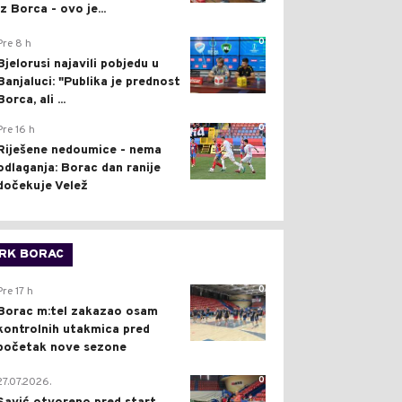
iz Borca - ovo je...
0
Pre 8 h
Bjelorusi najavili pobjedu u
Banjaluci: "Publika je prednost
Borca, ali ...
0
Pre 16 h
Riješene nedoumice - nema
odlaganja: Borac dan ranije
dočekuje Velež
RK BORAC
0
Pre 17 h
Borac m:tel zakazao osam
kontrolnih utakmica pred
početak nove sezone
0
27.07.2026.