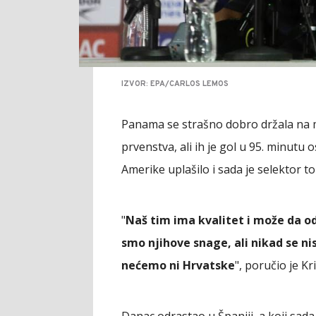
IZVOR: EPA/CARLOS LEMOS
Panama se strašno dobro držala na 
prvenstva, ali ih je gol u 95. minutu 
Amerike uplašilo i sada je selektor t
"
Naš tim ima kvalitet i može da o
smo njihove snage, ali nikad se n
nećemo ni Hrvatske
", poručio je Kr