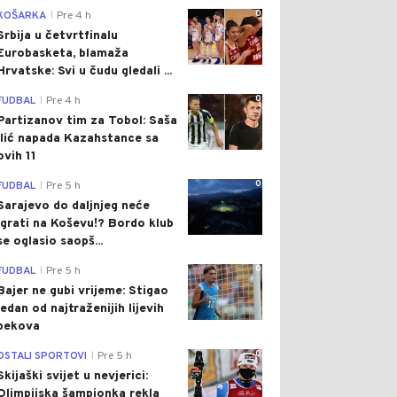
0
KOŠARKA
Pre 4 h
|
Srbija u četvrtfinalu
Eurobasketa, blamaža
Hrvatske: Svi u čudu gledali ...
0
FUDBAL
Pre 4 h
|
Partizanov tim za Tobol: Saša
Ilić napada Kazahstance sa
ovih 11
0
FUDBAL
Pre 5 h
|
Sarajevo do daljnjeg neće
igrati na Koševu!? Bordo klub
se oglasio saopš...
0
FUDBAL
Pre 5 h
|
Bajer ne gubi vrijeme: Stigao
jedan od najtraženijih lijevih
bekova
0
OSTALI SPORTOVI
Pre 5 h
|
Skijaški svijet u nevjerici:
Olimpijska šampionka rekla