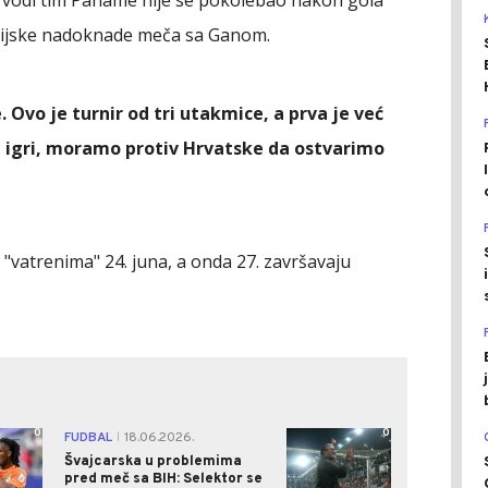
a vodi tim Paname nije se pokolebao nakon gola
udijske nadoknade meča sa Ganom.
Ovo je turnir od tri utakmice, a prva je već
u igri, moramo protiv Hrvatske da ostvarimo
vatrenima" 24. juna, a onda 27. završavaju
0
0
FUDBAL
18.06.2026.
|
Švajcarska u problemima
pred meč sa BIH: Selektor se