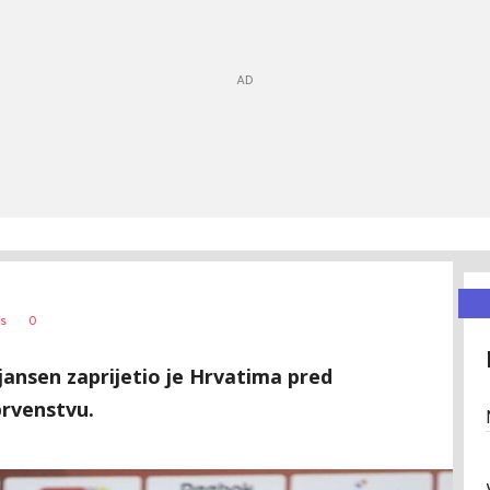
0
s
ansen zaprijetio je Hrvatima pred
rvenstvu.