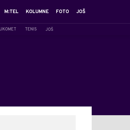
M:TEL
KOLUMNE
FOTO
JOŠ
UKOMET
TENIS
JOŠ