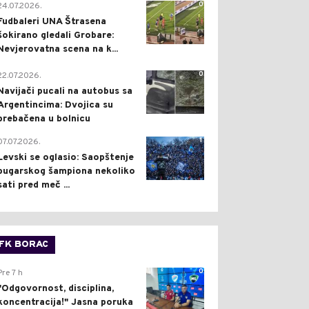
0
24.07.2026.
Fudbaleri UNA Štrasena
šokirano gledali Grobare:
Nevjerovatna scena na k...
0
22.07.2026.
Navijači pucali na autobus sa
Argentincima: Dvojica su
prebačena u bolnicu
1
07.07.2026.
Levski se oglasio: Saopštenje
bugarskog šampiona nekoliko
sati pred meč ...
FK BORAC
0
Pre 7 h
"Odgovornost, disciplina,
koncentracija!" Jasna poruka