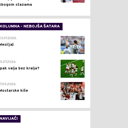
zbogom stazama
KOLUMNA - NEBOJŠA ŠATARA
0
23.07.2026.
Mesi(ja)
2
15.07.2026.
Ipak valja bez kralja?
0
17.05.2026.
Mostarske kiše
NAVIJAČI