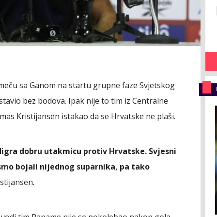
meču sa Ganom na startu grupne faze Svjetskog
ostavio bez bodova. Ipak nije to tim iz Centralne
omas Kristijansen istakao da se Hrvatske ne plaši.
digra dobru utakmicu protiv Hrvatske. Svjesni
ismo bojali nijednog suparnika, pa tako
istijansen.