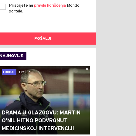
Pristajete na
pravila korišćenja
Mondo
portala.
POŠALJI
NAJNOVIJE
0
Pre 3 h
FUDBAL
DRAMA U GLAZGOVU: MARTIN
O'NIL HITNO PODVRGNUT
MEDICINSKOJ INTERVENCIJI