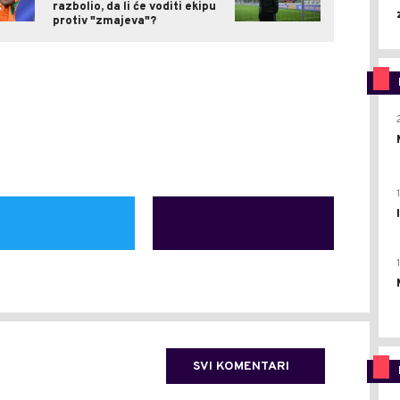
razbolio, da li će voditi ekipu
protiv "zmajeva"?
SVI KOMENTARI