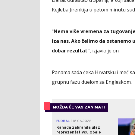
Danac odrastao u Španiji, a koji sad
Kejleba Jirenkija u petom minutu s
"
Nema više vremena za tugovanje. 
iza nas. Ako želimo da ostanemo 
dobar rezultat"
, izjavio je on.
Panama sada čeka Hrvatsku i meč sa "
grupnu fazu duelom sa Engleskom.
MOŽDA ĆE VAS ZANIMATI
FUDBAL
18.06.2026.
|
Kanada zabranila ulaz
reprezentativcu Obale