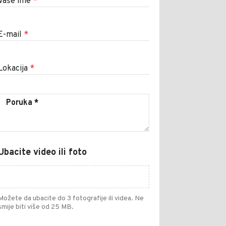
Vaše ime
*
E-mail
*
Lokacija
*
Ubacite video ili foto
Možete da ubacite do 3 fotografije ili videa. Ne
smije biti više od 25 MB.