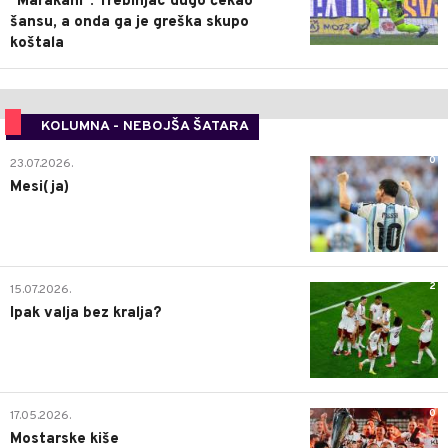
"Marakani": Trebinjac dugo čekao
šansu, a onda ga je greška skupo
koštala
KOLUMNA - NEBOJŠA ŠATARA
0
23.07.2026.
Mesi(ja)
2
15.07.2026.
Ipak valja bez kralja?
0
17.05.2026.
Mostarske kiše