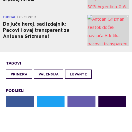
0
FUDBAL
02.12.2019.
|
Do juče heroj, sad izdajnik:
Pacovi i ovaj transparent za
Antoana Grizmana!
TAGOVI
PRIMERA
VALENSIJA
LEVANTE
PODIJELI