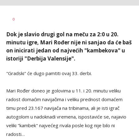
AUTOR
w
0
Dok je slavio drugi gol na meču za 2:0 u 20.
minutu igre, Mari Rođer nije ni sanjao da će baš
on inicirati jedan od najvećih "kambekova" u
istoriji "Derbija Valensije".
"Gradski" će dugo pamtiti ovaj 33. derbi.
Mari Rođer doneo je golovima u 11. i 20. minutu veliku
radost domaćim navijačima i veliku prednost domaćem
timu pred 23.167 navijača na tribinama, ali je isti igrač
autogolom u nadoknadi vremena, ispostaviće se, najavio
veliki "kambek" najvećeg rivala posle kog nije bilo ni
radosti…