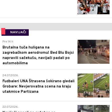
NAVIJAČI
0
Pre 14 h
Brutalna tuča huligana na
zagrebačkom aerodromu! Bed Blu Bojsi
napravili sačekušu, navijači padali po
automobilima
0
24.07.2026.
Fudbaleri UNA Štrasena šokirano gledali
Grobare: Nevjerovatna scena na kraju
utakmice Partizana
0
22.07.2026.