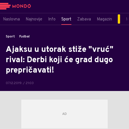
Naslovna
Najnovije
Info
Sport
Zabava
Magazin
M
Sport
Fudbal
Ajaksu u utorak stiže "vruć"
rival: Derbi koji će grad dugo
prepričavati!
07.12.2019. / 21:03