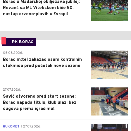
Borac u Mađarskoj obilježava jubilej:
Revanš sa ML Vitebskom biće 50.
nastup crveno-plavih u Evropi!
RK BORAC
0
05.08.2026.
Borac m:tel zakazao osam kontrolnih
utakmica pred početak nove sezone
0
27.07.2026.
Savić otvoreno pred start sezone:
Borac napada titulu, klub ulazi bez
dugova prema igračima!
0
RUKOMET
27.07.2026.
|