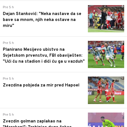
0
Pre 5 h
Dejan Stanković: "Neka nastave da se
bave sa mnom, njih neka ostave na
miru"
0
Pre 5 h
Planirano Mesijevo ubistvo na
Svjetskom prvenstvu, FBI obaviješten:
"Ući ću na stadion i dići ću ga u vazduh"
0
Pre 5 h
Zvezdina pobjeda za mir pred Hapoel
0
Pre 5 h
Zvezdin golman zaplakao na