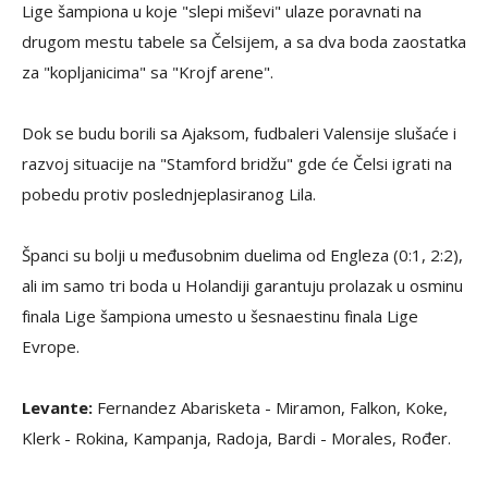
Lige šampiona u koje "slepi miševi" ulaze poravnati na
drugom mestu tabele sa Čelsijem, a sa dva boda zaostatka
za "kopljanicima" sa "Krojf arene".
Dok se budu borili sa Ajaksom, fudbaleri Valensije slušaće i
razvoj situacije na "Stamford bridžu" gde će Čelsi igrati na
pobedu protiv poslednjeplasiranog Lila.
Španci su bolji u međusobnim duelima od Engleza (0:1, 2:2),
ali im samo tri boda u Holandiji garantuju prolazak u osminu
finala Lige šampiona umesto u šesnaestinu finala Lige
Evrope.
Levante:
Fernandez Abarisketa - Miramon, Falkon, Koke,
Klerk - Rokina, Kampanja, Radoja, Bardi - Morales, Rođer.