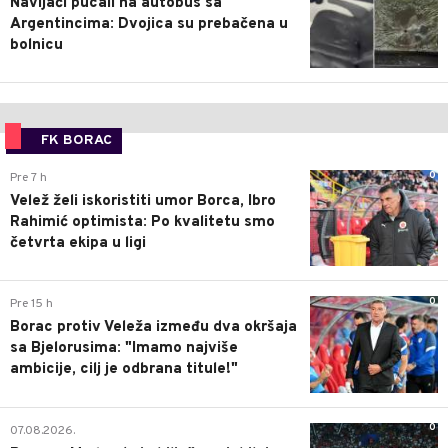
Navijači pucali na autobus sa
Argentincima: Dvojica su prebačena u
bolnicu
FK BORAC
0
Pre 7 h
Velež želi iskoristiti umor Borca, Ibro
Rahimić optimista: Po kvalitetu smo
četvrta ekipa u ligi
0
Pre 15 h
Borac protiv Veleža između dva okršaja
sa Bjelorusima: "Imamo najviše
ambicije, cilj je odbrana titule!"
0
07.08.2026.