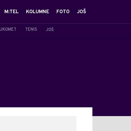
M:TEL
KOLUMNE
FOTO
JOŠ
UKOMET
TENIS
JOŠ