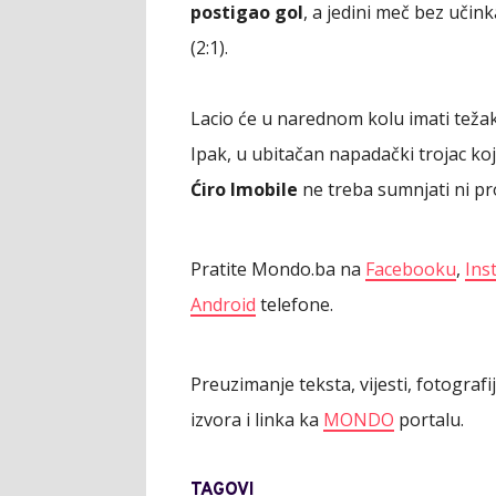
postigao gol
, a jedini meč bez učin
(2:1).
Lacio će u narednom kolu imati težak
Ipak, u ubitačan napadački trojac koj
Ćiro Imobile
ne treba sumnjati ni pr
Pratite Mondo.ba na
Facebooku
,
Ins
Android
telefone.
Preuzimanje teksta, vijesti, fotograf
izvora i linka ka
MONDO
portalu.
TAGOVI