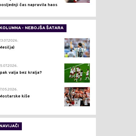
posljednji čas napravila haos
KOLUMNA - NEBOJŠA ŠATARA
0
23.07.2026.
Mesi(ja)
2
15.07.2026.
Ipak valja bez kralja?
0
17.05.2026.
Mostarske kiše
NAVIJAČI