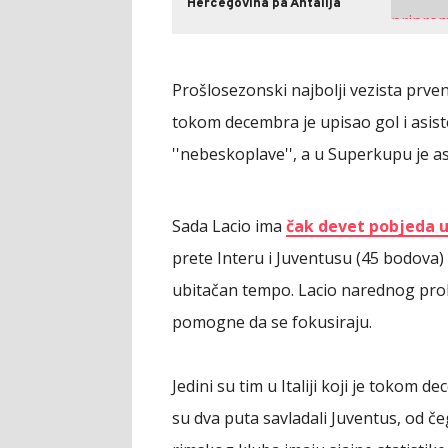
Hercegovina pa Antalija
Prošlosezonski najbolji vezista prve
tokom decembra je upisao gol i asist
''nebeskoplave'', a u Superkupu je as
Sada Lacio ima
čak devet pobjeda u
prete Interu i Juventusu (45 bodova) u 
ubitačan tempo. Lacio narednog prolj
pomogne da se fokusiraju.
Jedini su tim u Italiji koji je toko
su dva puta savladali Juventus, od č