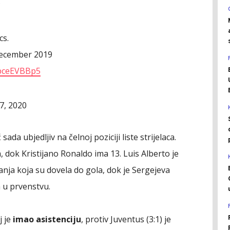
.
cs.
ecember 2019
TbceEVBBp5
7, 2020
ada ubjedljiv na čelnoj poziciji liste strijelaca.
 dok Kristijano Ronaldo ima 13. Luis Alberto je
anja koja su dovela do gola, dok je Sergejeva
a u prvenstvu.
 je
imao asistenciju
, protiv Juventus (3:1) je