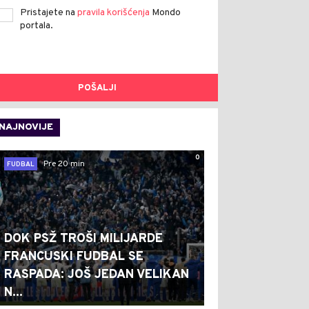
Pristajete na
pravila korišćenja
Mondo
portala.
POŠALJI
NAJNOVIJE
0
Pre 20 min
FUDBAL
DOK PSŽ TROŠI MILIJARDE
FRANCUSKI FUDBAL SE
RASPADA: JOŠ JEDAN VELIKAN
N...