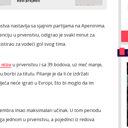
novi projekti
nstva nastavlja sa sjajnim partijama na Apeninima.
enciju u prvenstvu, odigrao je svaki minut za
istirao za vodeći gol svog tima.
 nizu
u prvenstvu i sa 39 bodova, uz meč manje,
borbi za titulu. Pitanje je da li će izdržati
eća neće igrati u Evropi, što bi moglo da im
m decembra imao maksimalan učinak. U tom periodu
ega jednom u prvenstvu, a pojedinci iz redova