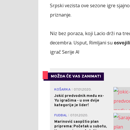
Srpski vezista ove sezone igre sjajno,
priznanje.
Niz bez poraza, koji Lacio drži na treć
decembra. Usput, Rimljani su
osvojil
igrač Serije A!
MOŽDA ĆE VAS ZANIMATI
KOŠARKA
07.01.2020.
|
Jokić predvodnik među ex-
Yu igračima - u ove dvije
kategorije je lider!
FUDBAL
07.01.2020.
|
Marinović saopštio plan
priprema: Početak u subotu,