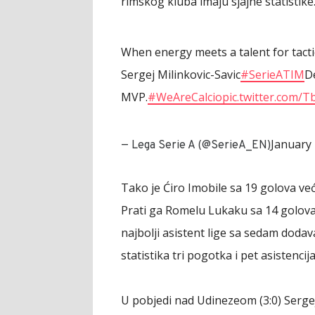
rimskog kluba imaju sjajne statistike
When energy meets a talent for tacti
Sergej Milinkovic-Savic
#SerieATIM
D
MVP.
#WeAreCalcio
pic.twitter.com/
January 
— Lega Serie A (@SerieA_EN)
Tako je Ćiro Imobile sa 19 golova već s
Prati ga Romelu Lukaku sa 14 golova,
najbolji asistent lige sa sedam dodav
statistika tri pogotka i pet asistencij
U pobjedi nad Udinezeom (3:0) Sergej