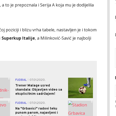
 a to je prepoznala i Serija A koja mu je dodijelila
oj poziciji i blizu vrha tabele, nastavljen je i tokom
i Superkup Italije
, a Milinković-Savić je najbolji
0
0
FUDBAL
07.01.2020.
|
Trener Malage usred
skandala: Objavljen video sa
eksplicitnim sadržajem!
0
0
FUDBAL
07.01.2020.
|
Na "Grbavici" radovi teku
punom parom, najavljeni i