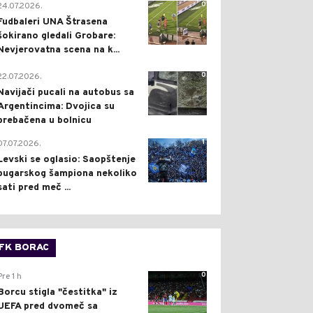
0
24.07.2026.
Fudbaleri UNA Štrasena
šokirano gledali Grobare:
Nevjerovatna scena na k...
0
22.07.2026.
Navijači pucali na autobus sa
Argentincima: Dvojica su
prebačena u bolnicu
1
07.07.2026.
Levski se oglasio: Saopštenje
bugarskog šampiona nekoliko
sati pred meč ...
FK BORAC
0
Pre 1 h
Borcu stigla "čestitka" iz
UEFA pred dvomeč sa