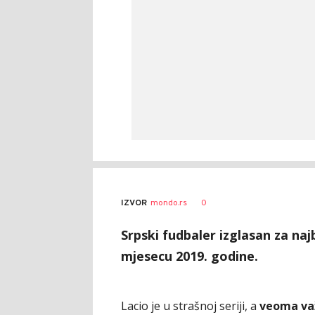
0
IZVOR
mondo.rs
Srpski fudbaler izglasan za naj
mjesecu 2019. godine.
Lacio je u strašnoj seriji, a
veoma važ