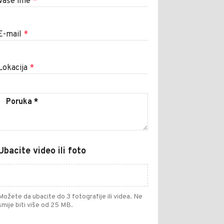
Vaše ime
*
E-mail
*
Lokacija
*
Ubacite video ili foto
Možete da ubacite do 3 fotografije ili videa. Ne
smije biti više od 25 MB.