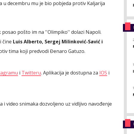
ka u decembru mu je bio pobjeda protiv Kaljarija
 posao pošto im na ''Olimpiko'' dolazi Napoli.
i čine
Luis Alberto, Sergej Milinković-Savić i
otiv tima koji predvodi Đenaro Gatuzo.
tagramu
i
Twitteru
. Aplikacija je dostupna za
IOS
i
ija i video snimaka dozvoljeno uz vidljivo navođenje