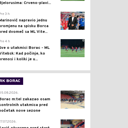
Bjelorusima: Crveno-plavi...
0
Pre 3 h
Marinović napravio jednu
promjenu na spisku Borca
pred dvomeč sa ML Vite...
0
Pre 4 h
Sve o utakmici Borac - ML
Vitebsk: Kad počinje, ko
prenosi i koliki je u...
RK BORAC
0
05.08.2026.
Borac m:tel zakazao osam
kontrolnih utakmica pred
početak nove sezone
0
27.07.2026.