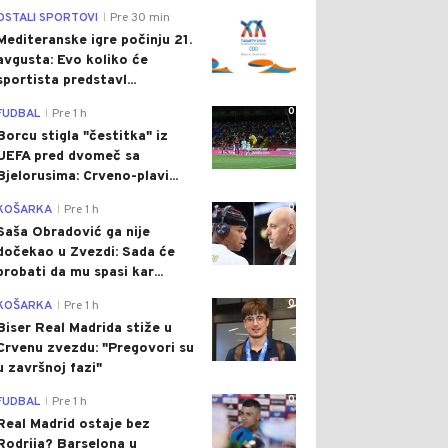
0
OSTALI SPORTOVI
Pre 30 min
|
Mediteranske igre počinju 21.
avgusta: Evo koliko će
sportista predstavl...
0
FUDBAL
Pre 1 h
|
Borcu stigla "čestitka" iz
UEFA pred dvomeč sa
Bjelorusima: Crveno-plavi...
0
KOŠARKA
Pre 1 h
|
Saša Obradović ga nije
dočekao u Zvezdi: Sada će
probati da mu spasi kar...
0
KOŠARKA
Pre 1 h
|
Biser Real Madrida stiže u
Crvenu zvezdu: "Pregovori su
u završnoj fazi"
0
FUDBAL
Pre 1 h
|
Real Madrid ostaje bez
Rodrija? Barselona u