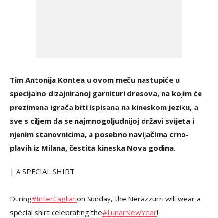
Tim Antonija Kontea u ovom meču nastupiće u
specijalno dizajniranoj garnituri dresova, na kojim će
prezimena igrača biti ispisana na kineskom jeziku, a
sve s ciljem da se najmnogoljudnijoj državi svijeta i
njenim stanovnicima, a posebno navijačima crno-
plavih iz Milana, čestita kineska Nova godina.
| A SPECIAL SHIRT
During
#InterCagliari
on Sunday, the Nerazzurri will wear a
special shirt celebrating the
#LunarNewYear
!