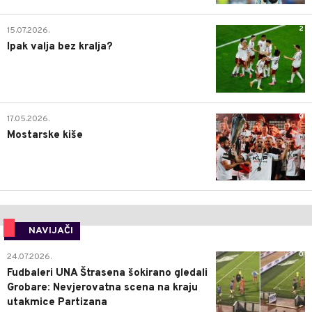
2
15.07.2026.
Ipak valja bez kralja?
0
17.05.2026.
Mostarske kiše
NAVIJAČI
0
24.07.2026.
Fudbaleri UNA Štrasena šokirano gledali
Grobare: Nevjerovatna scena na kraju
utakmice Partizana