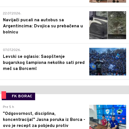
0
22.07.2026.
Navijači pucali na autobus sa
Argentincima: Dvojica su prebačena u
bolnicu
1
07.07.2026.
Levski se oglasio: Saopštenje
bugarskog šampiona nekoliko sati pred
meč sa Borcem!
FK BORAC
0
Pre 5 h
"Odgovornost, disciplina,
koncentracija!" Jasna poruka iz Borca -
ovo je recept za pobjedu protiv