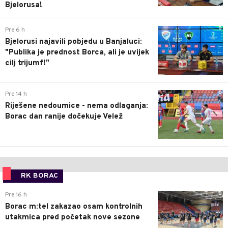
Bjelorusa!
0
Pre 6 h
Bjelorusi najavili pobjedu u Banjaluci:
"Publika je prednost Borca, ali je uvijek
cilj trijumf!"
0
Pre 14 h
Riješene nedoumice - nema odlaganja:
Borac dan ranije dočekuje Velež
RK BORAC
0
Pre 16 h
Borac m:tel zakazao osam kontrolnih
utakmica pred početak nove sezone