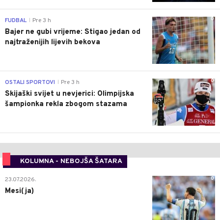
0
FUDBAL
Pre 3 h
|
Bajer ne gubi vrijeme: Stigao jedan od
najtraženijih lijevih bekova
0
OSTALI SPORTOVI
Pre 3 h
|
Skijaški svijet u nevjerici: Olimpijska
šampionka rekla zbogom stazama
KOLUMNA - NEBOJŠA ŠATARA
0
23.07.2026.
Mesi(ja)