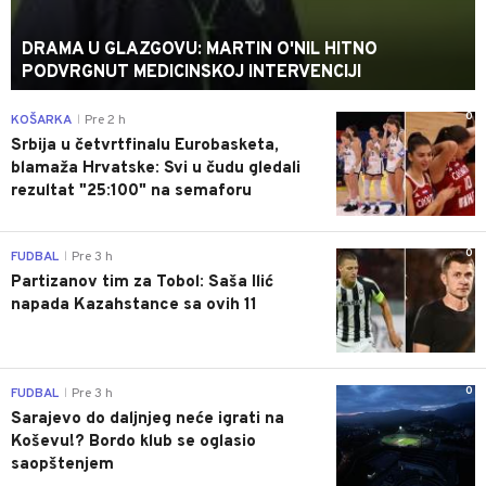
DRAMA U GLAZGOVU: MARTIN O'NIL HITNO
PODVRGNUT MEDICINSKOJ INTERVENCIJI
0
KOŠARKA
Pre 2 h
|
Srbija u četvrtfinalu Eurobasketa,
blamaža Hrvatske: Svi u čudu gledali
rezultat "25:100" na semaforu
0
FUDBAL
Pre 3 h
|
Partizanov tim za Tobol: Saša Ilić
napada Kazahstance sa ovih 11
0
FUDBAL
Pre 3 h
|
Sarajevo do daljnjeg neće igrati na
Koševu!? Bordo klub se oglasio
saopštenjem