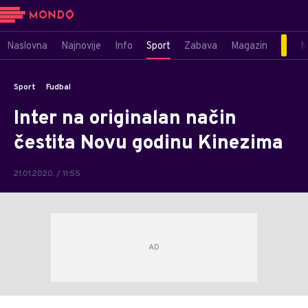
Naslovna
Najnovije
Info
Sport
Zabava
Magazin
M
Sport
Fudbal
Inter na originalan način
čestita Novu godinu Kinezima
21.01.2020. / 11:55