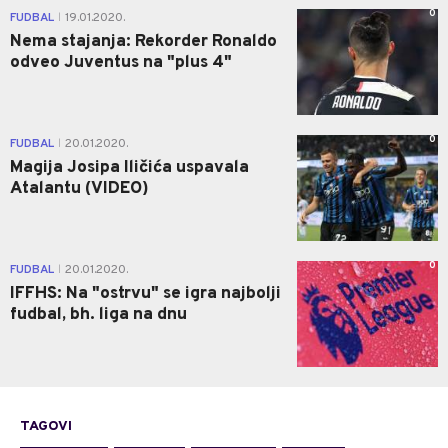
0
FUDBAL
19.01.2020.
|
Nema stajanja: Rekorder Ronaldo
odveo Juventus na "plus 4"
0
FUDBAL
20.01.2020.
|
Magija Josipa Iličića uspavala
Atalantu (VIDEO)
0
FUDBAL
20.01.2020.
|
IFFHS: Na "ostrvu" se igra najbolji
fudbal, bh. liga na dnu
TAGOVI