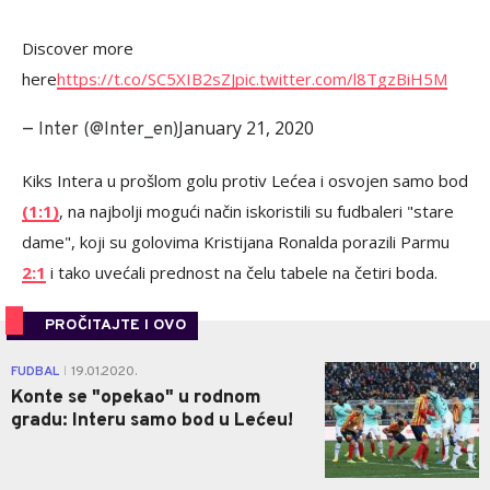
Discover more
here
https://t.co/SC5XIB2sZJ
pic.twitter.com/l8TgzBiH5M
January 21, 2020
— Inter (@Inter_en)
Kiks Intera u prošlom golu protiv Lećea i osvojen samo bod
(1:1)
, na najbolji mogući način iskoristili su fudbaleri "stare
dame", koji su golovima Kristijana Ronalda porazili Parmu
2:1
i tako uvećali prednost na čelu tabele na četiri boda.
PROČITAJTE I OVO
0
FUDBAL
19.01.2020.
|
Konte se "opekao" u rodnom
gradu: Interu samo bod u Lećeu!