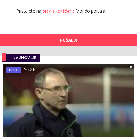
Pristajete na
Mondo portala.
pravila korišćenja
POŠALJI
NAJNOVIJE
0
Pre 2 h
FUDBAL