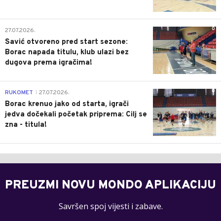
0
27.07.2026.
Savić otvoreno pred start sezone:
Borac napada titulu, klub ulazi bez
dugova prema igračima!
0
RUKOMET
27.07.2026.
|
Borac krenuo jako od starta, igrači
jedva dočekali početak priprema: Cilj se
zna - titula!
PREUZMI NOVU MONDO APLIKACIJU
Savršen spoj vijesti i zabave.