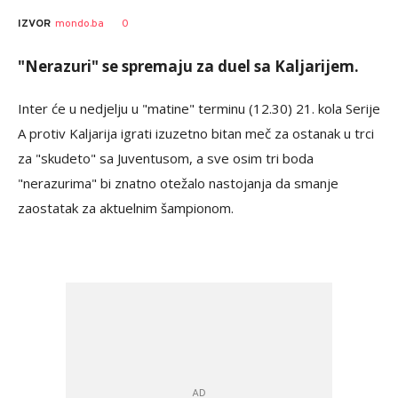
0
IZVOR
mondo.ba
"Nerazuri" se spremaju za duel sa Kaljarijem.
Inter će u nedjelju u "matine" terminu (12.30) 21. kola Serije
A protiv Kaljarija igrati izuzetno bitan meč za ostanak u trci
za "skudeto" sa Juventusom, a sve osim tri boda
"nerazurima" bi znatno otežalo nastojanja da smanje
zaostatak za aktuelnim šampionom.