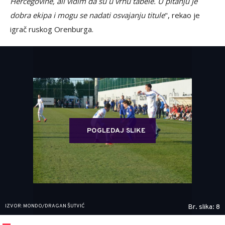
Hercegovine, ali vidim da su u vrhu tabele. U pitanju je
dobra ekipa i mogu se nadati osvajanju titule
", rekao je
igrač ruskog Orenburga.
POGLEDAJ SLIKE
IZVOR: MONDO/DRAGAN ŠUTVIĆ
Br. slika: 8