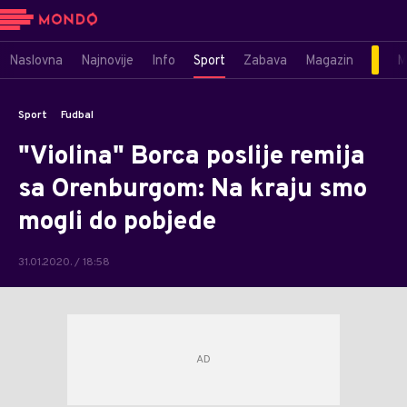
Naslovna
Najnovije
Info
Sport
Zabava
Magazin
M
Sport
Fudbal
"Violina" Borca poslije remija
sa Orenburgom: Na kraju smo
mogli do pobjede
31.01.2020. / 18:58