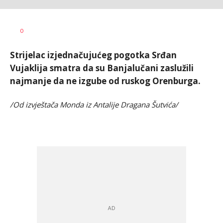
Dragan
AUTOR
0
Šutvić
Strijelac izjednačujućeg pogotka Srđan
Vujaklija smatra da su Banjalučani zaslužili
najmanje da ne izgube od ruskog Orenburga.
/Od izvještača Monda iz Antalije Dragana Šutvića/