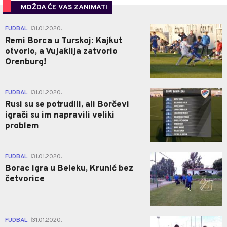
MOŽDA ĆE VAS ZANIMATI
1
FUDBAL
31.01.2020.
|
Remi Borca u Turskoj: Kajkut
otvorio, a Vujaklija zatvorio
Orenburg!
0
FUDBAL
31.01.2020.
|
Rusi su se potrudili, ali Borčevi
igrači su im napravili veliki
problem
0
FUDBAL
31.01.2020.
|
Borac igra u Beleku, Krunić bez
četvorice
0
FUDBAL
31.01.2020.
|