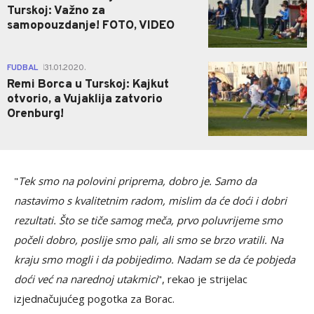
Turskoj: Važno za
samopouzdanje! FOTO, VIDEO
1
FUDBAL
31.01.2020.
|
Remi Borca u Turskoj: Kajkut
otvorio, a Vujaklija zatvorio
Orenburg!
"
Tek smo na polovini priprema, dobro je. Samo da
nastavimo s kvalitetnim radom, mislim da će doći i dobri
rezultati. Što se tiče samog meča, prvo poluvrijeme smo
počeli dobro, poslije smo pali, ali smo se brzo vratili. Na
kraju smo mogli i da pobijedimo. Nadam se da će pobjeda
doći već na narednoj utakmici
", rekao je strijelac
izjednačujućeg pogotka za Borac.