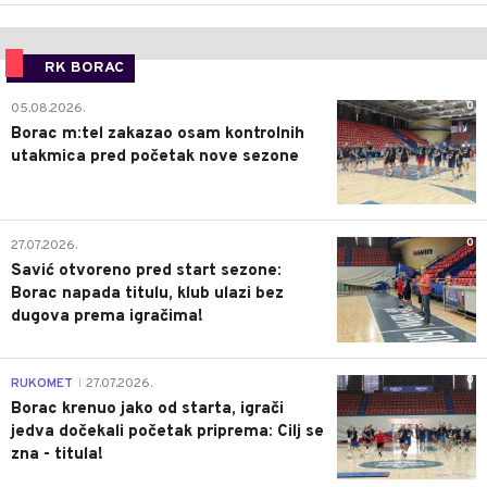
RK BORAC
0
05.08.2026.
Borac m:tel zakazao osam kontrolnih
utakmica pred početak nove sezone
0
27.07.2026.
Savić otvoreno pred start sezone:
Borac napada titulu, klub ulazi bez
dugova prema igračima!
0
RUKOMET
27.07.2026.
|
Borac krenuo jako od starta, igrači
jedva dočekali početak priprema: Cilj se
zna - titula!