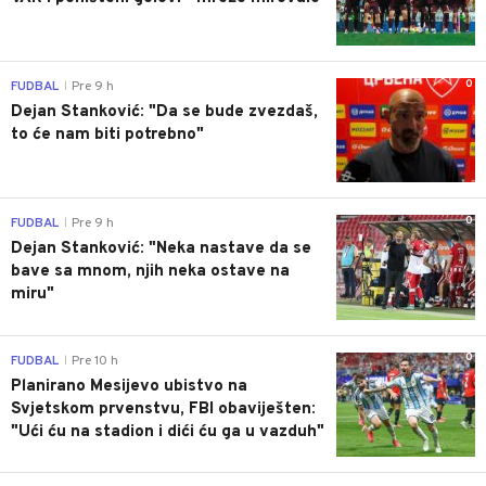
0
FUDBAL
Pre 9 h
|
Dejan Stanković: "Da se bude zvezdaš,
to će nam biti potrebno"
0
FUDBAL
Pre 9 h
|
Dejan Stanković: "Neka nastave da se
bave sa mnom, njih neka ostave na
miru"
0
FUDBAL
Pre 10 h
|
Planirano Mesijevo ubistvo na
Svjetskom prvenstvu, FBI obaviješten:
"Ući ću na stadion i dići ću ga u vazduh"