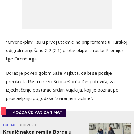
''Crveno-plavi'' su u prvoj utakmici na pripremama u Turskoj
odigrali neriješeno 2:2 (2:1) protiv ekipe iz ruske Premijer
lige Orenburga.
Borac je poveo golom Saše Kajkuta, da bi se poslije
preokreta Rusa u režiji Srbina Đorđa Despotovića, za
izjednačenje postarao Srđan Vujaklija, koji je poznat po
proslavljanju pogodaka "sviranjem violine".
MOŽDA ĆE VAS ZANIMATI
1
FUDBAL
31.01.2020.
|
Krunić nakon remija Borca u