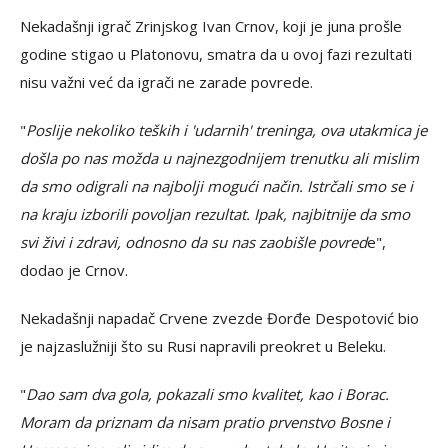
Nekadašnji igrač Zrinjskog Ivan Crnov, koji je juna prošle
godine stigao u Platonovu, smatra da u ovoj fazi rezultati
nisu važni već da igrači ne zarade povrede.
"
Poslije nekoliko teških i 'udarnih' treninga, ova utakmica je
došla po nas možda u najnezgodnijem trenutku ali mislim
da smo odigrali na najbolji mogući način. Istrčali smo se i
na kraju izborili povoljan rezultat. Ipak, najbitnije da smo
svi živi i zdravi, odnosno da su nas zaobišle povred
e",
dodao je Crnov.
Nekadašnji napadač Crvene zvezde Đorđe Despotović bio
je najzaslužniji što su Rusi napravili preokret u Beleku.
"
Dao sam dva gola, pokazali smo kvalitet, kao i Borac.
Moram da priznam da nisam pratio prvenstvo Bosne i