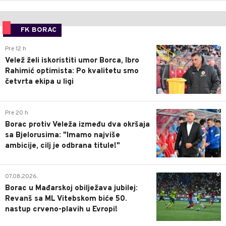
FK BORAC
0
Pre 12 h
Velež želi iskoristiti umor Borca, Ibro
Rahimić optimista: Po kvalitetu smo
četvrta ekipa u ligi
0
Pre 20 h
Borac protiv Veleža između dva okršaja
sa Bjelorusima: "Imamo najviše
ambicije, cilj je odbrana titule!"
0
07.08.2026.
Borac u Mađarskoj obilježava jubilej:
Revanš sa ML Vitebskom biće 50.
nastup crveno-plavih u Evropi!