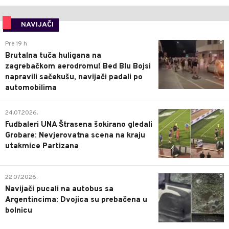
NAVIJAČI
0
Pre 19 h
Brutalna tuča huligana na
zagrebačkom aerodromu! Bed Blu Bojsi
napravili sačekušu, navijači padali po
automobilima
0
24.07.2026.
Fudbaleri UNA Štrasena šokirano gledali
Grobare: Nevjerovatna scena na kraju
utakmice Partizana
0
22.07.2026.
Navijači pucali na autobus sa
Argentincima: Dvojica su prebačena u
bolnicu