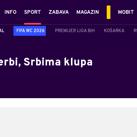
INFO
SPORT
ZABAVA
MAGAZIN
MOBIT
AL
FIFA WC 2026
PREMIJER LIGA BIH
KOŠARKA
R
erbi, Srbima klupa