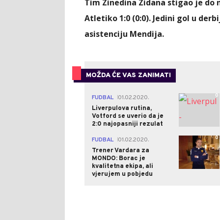
Tim Zinedina Zidana stigao je do n
Atletiko 1:0 (0:0). Jedini gol u de
asistenciju Mendija.
MOŽDA ĆE VAS ZANIMATI
0
FUDBAL
01.02.2020.
|
Liverpulova rutina,
Votford se uverio da je
2:0 najopasniji rezulat
0
FUDBAL
01.02.2020.
|
Trener Vardara za
MONDO: Borac je
kvalitetna ekipa, ali
vjerujem u pobjedu