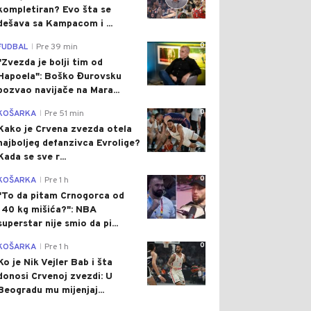
kompletiran? Evo šta se
dešava sa Kampacom i ...
0
FUDBAL
Pre 39 min
|
"Zvezda je bolji tim od
Hapoela": Boško Đurovsku
pozvao navijače na Mara...
0
KOŠARKA
Pre 51 min
|
Kako je Crvena zvezda otela
najboljeg defanzivca Evrolige?
Kada se sve r...
0
KOŠARKA
Pre 1 h
|
"To da pitam Crnogorca od
140 kg mišića?": NBA
superstar nije smio da pi...
0
KOŠARKA
Pre 1 h
|
Ko je Nik Vejler Bab i šta
donosi Crvenoj zvezdi: U
Beogradu mu mijenjaj...