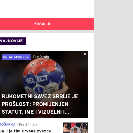
POŠALJI
NAJNOVIJE
0
Pre 9 min
OSTALI SPORTOVI
RUKOMETNI SAVEZ SRBIJE JE
PROŠLOST: PROMIJENJEN
STATUT, IME I VIZUELNI I...
0
KOŠARKA
Pre 24 min
|
Da li je tim Crvene zvezde