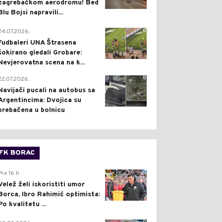
zagrebačkom aerodromu! Bed
Blu Bojsi napravili...
0
24.07.2026.
Fudbaleri UNA Štrasena
šokirano gledali Grobare:
Nevjerovatna scena na k...
0
22.07.2026.
Navijači pucali na autobus sa
Argentincima: Dvojica su
prebačena u bolnicu
FK BORAC
0
Pre 16 h
Velež želi iskoristiti umor
Borca, Ibro Rahimić optimista:
Po kvalitetu ...