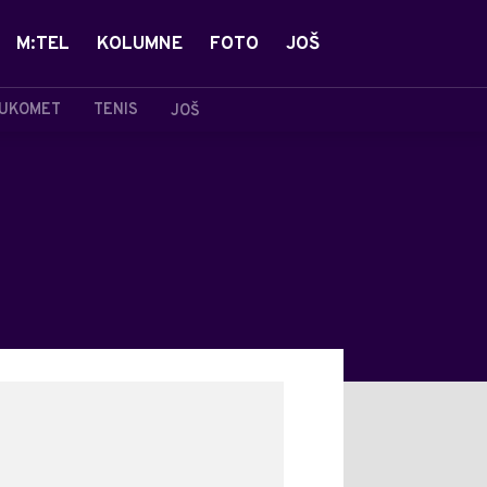
M:TEL
KOLUMNE
FOTO
JOŠ
UKOMET
TENIS
JOŠ