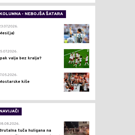
KOLUMNA - NEBOJŠA ŠATARA
0
23.07.2026.
Mesi(ja)
2
15.07.2026.
Ipak valja bez kralja?
0
17.05.2026.
Mostarske kiše
NAVIJAČI
0
08.08.2026.
Brutalna tuča huligana na