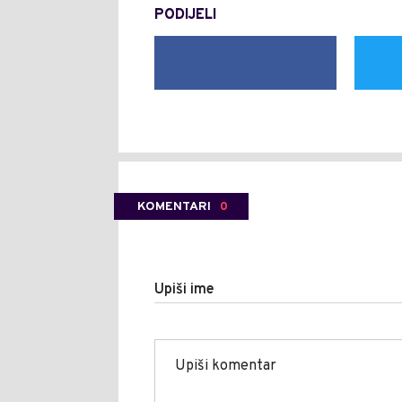
PODIJELI
KOMENTARI
0
Upiši ime