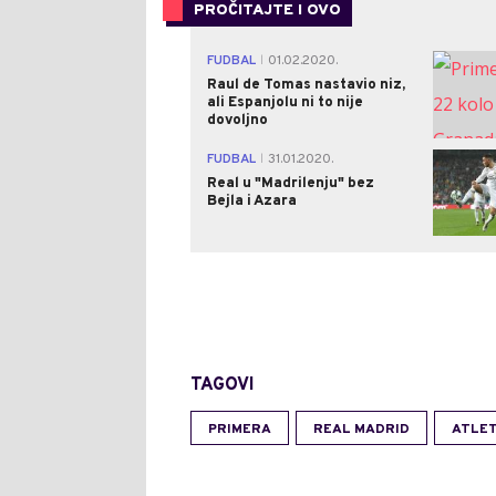
PROČITAJTE I OVO
FUDBAL
01.02.2020.
|
Raul de Tomas nastavio niz,
ali Espanjolu ni to nije
dovoljno
FUDBAL
31.01.2020.
|
Real u "Madrilenju" bez
Bejla i Azara
TAGOVI
PRIMERA
REAL MADRID
ATLET