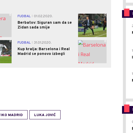
0
0
FUDBAL
01.02.2020.
|
Berbatov: Siguran sam da se
Zidan sada smije
0
0
FUDBAL
31.01.2020.
|
Kup kralja: Barselona i Real
Madrid se ponovo izbegli
IKO MADRID
LUKA JOVIĆ