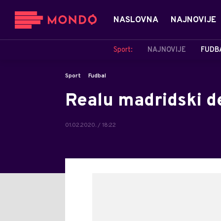
NASLOVNA
NAJNOVIJE
Sport:
NAJNOVIJE
FUDB
Sport
Fudbal
Realu madridski d
01.02.2020. / 18:22