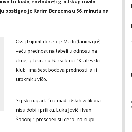
ova tri boda, savladavši gradskog rivala
rbiju postigao je Karim Benzema u 56. minutu na
Ovaj trijumf doneo je Madriđanima još
veću prednost na tabeli u odnosu na
drugoplasiranu Barselonu. "Kraljevski
klub" ima šest bodova prednosti, ali i
utakmicu više.
Srpski napadači iz madridskih velikana
nisu dobili priliku. Luka Jović i Ivan
Šaponjić presedeli su derbi na klupi.