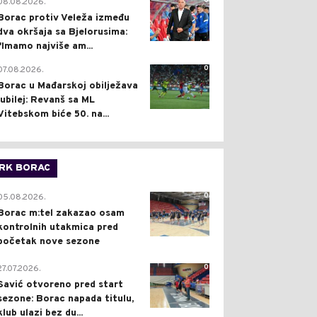
0
08.08.2026.
Borac protiv Veleža između
dva okršaja sa Bjelorusima:
"Imamo najviše am...
0
07.08.2026.
Borac u Mađarskoj obilježava
jubilej: Revanš sa ML
Vitebskom biće 50. na...
RK BORAC
0
05.08.2026.
Borac m:tel zakazao osam
kontrolnih utakmica pred
početak nove sezone
0
27.07.2026.
Savić otvoreno pred start
sezone: Borac napada titulu,
klub ulazi bez du...