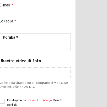
E-mail
*
Lokacija
*
Ubacite video ili foto
Možete da ubacite do 3 fotografije ili videa. Ne
smije biti više od 25 MB.
Pristajete na
pravila korišćenja
Mondo
portala.