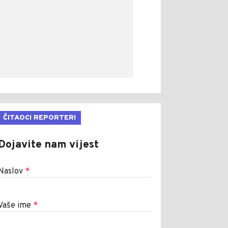
ČITAOCI REPORTERI
Dojavite nam vijest
Naslov
*
Vaše ime
*