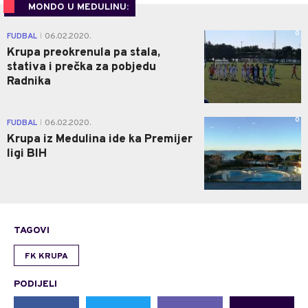
MONDO U MEDULINU:
0
FUDBAL
06.02.2020.
|
Krupa preokrenula pa stala,
stativa i prečka za pobjedu
Radnika
0
FUDBAL
06.02.2020.
|
Krupa iz Medulina ide ka Premijer
ligi BIH
TAGOVI
FK KRUPA
PODIJELI