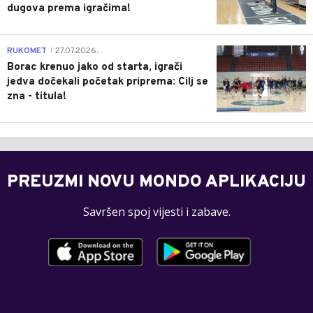
dugova prema igračima!
0
RUKOMET
27.07.2026.
|
Borac krenuo jako od starta, igrači
jedva dočekali početak priprema: Cilj se
zna - titula!
PREUZMI NOVU MONDO APLIKACIJU
Savršen spoj vijesti i zabave.