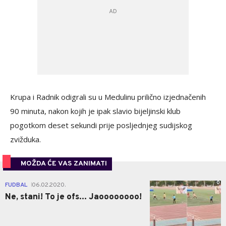
Krupa i Radnik odigrali su u Medulinu prilično izjednačenih
90 minuta, nakon kojih je ipak slavio bijeljinski klub
pogotkom deset sekundi prije posljednjeg sudijskog
zvižduka.
MOŽDA ĆE VAS ZANIMATI
0
FUDBAL
06.02.2020.
|
Ne, stani! To je ofs... Jaoooooooo!