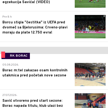
egzekucija Savića! (VIDEO)
0
Pre 8 h
Borcu stigla "čestitka" iz UEFA pred
dvomeč sa Bjelorusima: Crveno-plavi
moraju da plate 12.750 evra!
RK BORAC
0
05.08.2026.
Borac m:tel zakazao osam kontrolnih
utakmica pred početak nove sezone
0
27.07.2026.
Savić otvoreno pred start sezone:
Borac napada titulu, klub ulazi bez