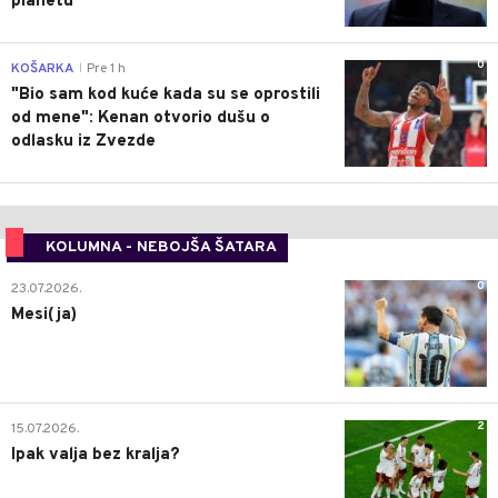
planetu
0
KOŠARKA
Pre 1 h
|
"Bio sam kod kuće kada su se oprostili
od mene": Kenan otvorio dušu o
odlasku iz Zvezde
KOLUMNA - NEBOJŠA ŠATARA
0
23.07.2026.
Mesi(ja)
2
15.07.2026.
Ipak valja bez kralja?