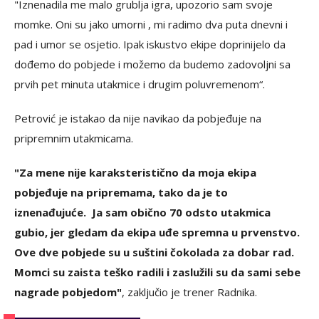
"Iznenadila me malo grublja igra, upozorio sam svoje
momke. Oni su jako umorni , mi radimo dva puta dnevni i
pad i umor se osjetio. Ipak iskustvo ekipe doprinijelo da
dođemo do pobjede i možemo da budemo zadovoljni sa
prvih pet minuta utakmice i drugim poluvremenom“.
Petrović je istakao da nije navikao da pobjeđuje na
pripremnim utakmicama.
"Za mene nije karaksteristično da moja ekipa
pobjeđuje na pripremama, tako da je to
iznenađujuće. Ja sam obično 70 odsto utakmica
gubio, jer gledam da ekipa uđe spremna u prvenstvo.
Ove dve pobjede su u suštini čokolada za dobar rad.
Momci su zaista teško radili i zaslužili su da sami sebe
nagrade pobjedom"
, zaključio je trener Radnika.