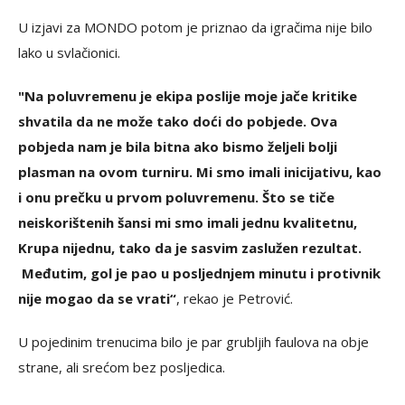
U izjavi za MONDO potom je priznao da igračima nije bilo
lako u svlačionici.
"Na poluvremenu je ekipa poslije moje jače kritike
shvatila da ne može tako doći do pobjede. Ova
pobjeda nam je bila bitna ako bismo željeli bolji
plasman na ovom turniru. Mi smo imali inicijativu, kao
i onu prečku u prvom poluvremenu. Što se tiče
neiskorištenih šansi mi smo imali jednu kvalitetnu,
Krupa nijednu, tako da je sasvim zaslužen rezultat.
Međutim, gol je pao u posljednjem minutu i protivnik
nije mogao da se vrati“
, rekao je Petrović.
U pojedinim trenucima bilo je par grubljih faulova na obje
strane, ali srećom bez posljedica.