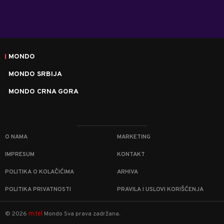
MONDO
MONDO SRBIJA
MONDO CRNA GORA
O NAMA
MARKETING
IMPRESUM
KONTAKT
POLITIKA O KOLAČIĆIMA
ARHIVA
POLITIKA PRIVATNOSTI
PRAVILA I USLOVI KORIŠĆENJA
m:tel
©
2026
Mondo
Sva prava zadržana.