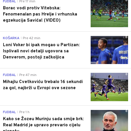
0
FUDBAL
Pre 17 min
|
Borac vodi protiv Vitebska:
Fenomenalan pas Hrelje i vrhunska
egzekucija Savića! (VIDEO)
0
KOŠARKA
Pre 42 min
|
Loni Voker bi ipak mogao u Partizan:
Isplivali novi detalji ugovora sa
Denverom, postoji začkoljica
0
FUDBAL
Pre 47 min
|
Mihajlu Cvetkoviću trebalo 16 sekundi
za gol, najbrži u Evropi ove sezone
0
FUDBAL
Pre 1 h
|
Kako se Žozeu Murinju sada smije brk:
Real Madrid je upravo prevario cijelu