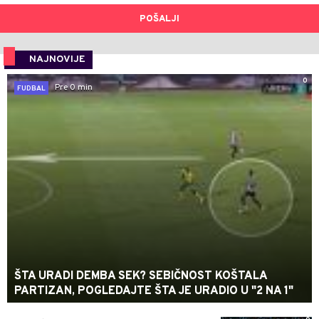
POŠALJI
NAJNOVIJE
0
Pre 0 min
FUDBAL
ŠTA URADI DEMBA SEK? SEBIČNOST KOŠTALA
PARTIZAN, POGLEDAJTE ŠTA JE URADIO U "2 NA 1"