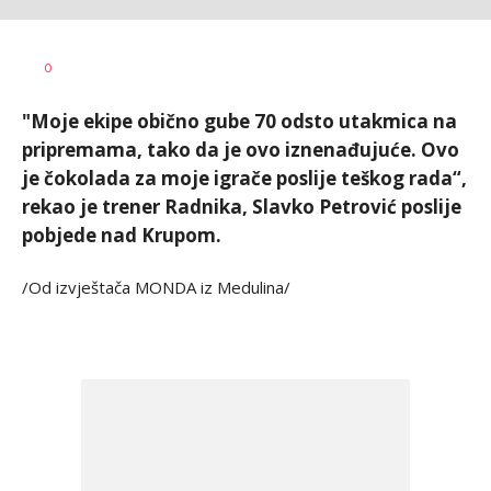
Goran
AUTOR
0
Arbutina
"Moje ekipe obično gube 70 odsto utakmica na
pripremama, tako da je ovo iznenađujuće. Ovo
je čokolada za moje igrače poslije teškog rada“,
rekao je trener Radnika, Slavko Petrović poslije
pobjede nad Krupom.
/Od izvještača MONDA iz Medulina/