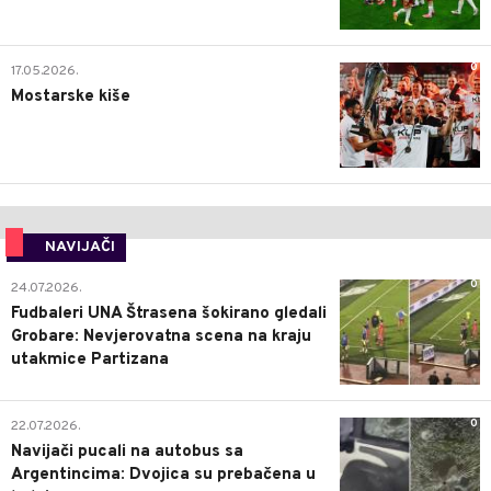
0
17.05.2026.
Mostarske kiše
NAVIJAČI
0
24.07.2026.
Fudbaleri UNA Štrasena šokirano gledali
Grobare: Nevjerovatna scena na kraju
utakmice Partizana
0
22.07.2026.
Navijači pucali na autobus sa
Argentincima: Dvojica su prebačena u