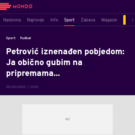
Naslovna
Najnovije
Info
Sport
Zabava
Magazin
M
Sport
Fudbal
Petrović iznenađen pobjedom:
Ja obično gubim na
pripremama...
06.02.2020. / 13:40