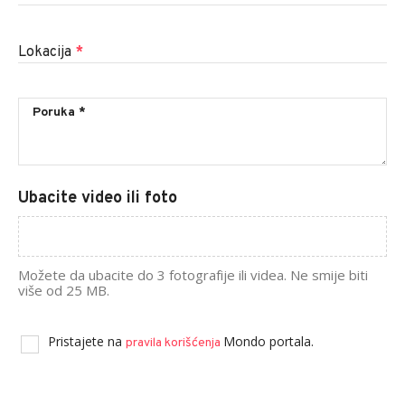
Lokacija
*
Ubacite video ili foto
Možete da ubacite do 3 fotografije ili videa. Ne smije biti
više od 25 MB.
Pristajete na
Mondo portala.
pravila korišćenja