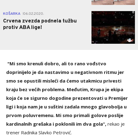
0
KOŠARKA
06.02.2020.
|
Crvena zvezda podnela tužbu
protiv ABA lige!
"Mi smo krenuli dobro, ali to rano vođstvo
doprinijelo je da nastavimo u negativnom ritmu jer
smo se opustili misleći da ćemo utakmicu privesti
kraju bez većih problema. Međutim, Krupa je ekipa
koja će se sigurno dogodine prezentovati u Premijer
ligi i koja nam je u suštini zadala mnogo glavobolja u
prvom poluvremenu. Mi smo primali golove poslije
kardinalnih grešaka i poklonili im dva gola“,
rekao je
trener Radnika Slavko Petrović.