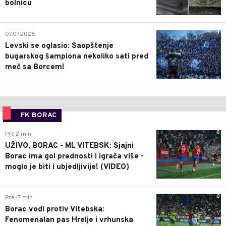
bolnicu
1
07.07.2026.
Levski se oglasio: Saopštenje
bugarskog šampiona nekoliko sati pred
meč sa Borcem!
FK BORAC
0
Pre 2 min
UŽIVO, BORAC - ML VITEBSK: Sjajni
Borac ima gol prednosti i igrača više -
moglo je biti i ubjedljivije! (VIDEO)
0
Pre 17 min
Borac vodi protiv Vitebska:
Fenomenalan pas Hrelje i vrhunska