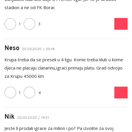
stadion a ne od FK Borac
1
3
Neso
20.02.2020. / 20:18
Krupa treba da se preseli u 4 ligu. Kome treba klub u kome
djeca ne placaju clanarinu,igraci primaju platu. Grad odvojio
za Krupu 45000 km
1
4
Nik
20.02.2020. / 19:31
Jeste li prodali igrace za milion i po? Pa izvolite za svoj