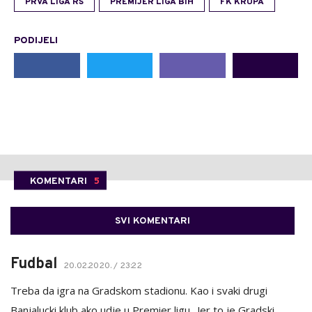
PRVA LIGA RS
PREMIJER LIGA BIH
FK KRUPA
PODIJELI
KOMENTARI
5
SVI KOMENTARI
Fudbal
20.02.2020. / 23:22
Treba da igra na Gradskom stadionu. Kao i svaki drugi
Banjalucki klub ako udje u Premier ligu.. Jer to je Gradski