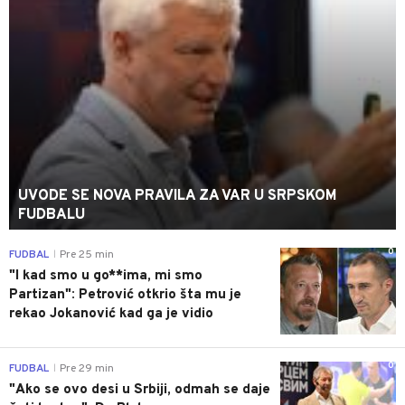
UVODE SE NOVA PRAVILA ZA VAR U SRPSKOM
FUDBALU
0
FUDBAL
Pre 25 min
|
"I kad smo u go**ima, mi smo
Partizan": Petrović otkrio šta mu je
rekao Jokanović kad ga je vidio
0
FUDBAL
Pre 29 min
|
"Ako se ovo desi u Srbiji, odmah se daje