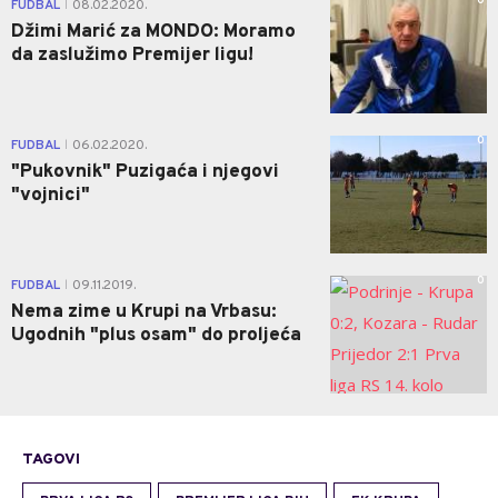
0
FUDBAL
08.02.2020.
|
Džimi Marić za MONDO: Moramo
da zaslužimo Premijer ligu!
0
FUDBAL
06.02.2020.
|
"Pukovnik" Puzigaća i njegovi
"vojnici"
0
FUDBAL
09.11.2019.
|
Nema zime u Krupi na Vrbasu:
Ugodnih "plus osam" do proljeća
TAGOVI