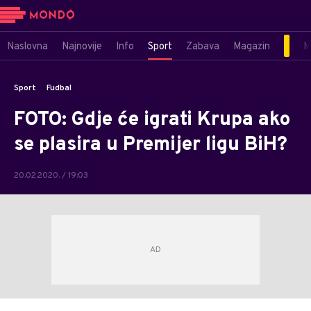
Naslovna
Najnovije
Info
Sport
Zabava
Magazin
M
Sport
Fudbal
FOTO: Gdje će igrati Krupa ako
se plasira u Premijer ligu BiH?
20.02.2020. / 19:03