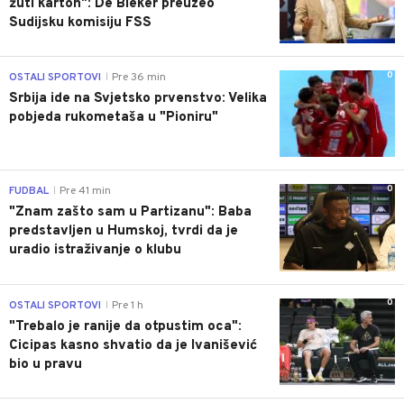
žuti karton": De Bleker preuzeo
Sudijsku komisiju FSS
0
OSTALI SPORTOVI
Pre 36 min
|
Srbija ide na Svjetsko prvenstvo: Velika
pobjeda rukometaša u "Pioniru"
0
FUDBAL
Pre 41 min
|
"Znam zašto sam u Partizanu": Baba
predstavljen u Humskoj, tvrdi da je
uradio istraživanje o klubu
0
OSTALI SPORTOVI
Pre 1 h
|
"Trebalo je ranije da otpustim oca":
Cicipas kasno shvatio da je Ivanišević
bio u pravu