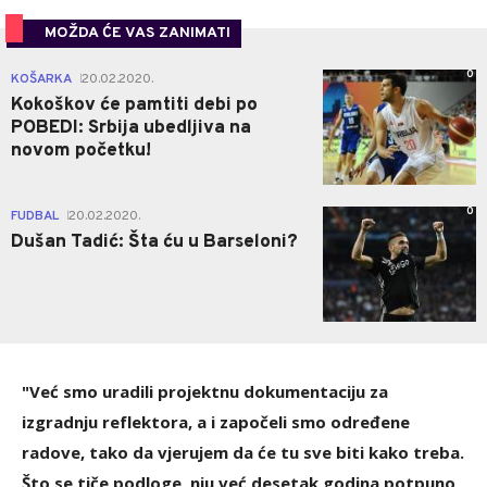
MOŽDA ĆE VAS ZANIMATI
0
KOŠARKA
20.02.2020.
|
Kokoškov će pamtiti debi po
POBEDI: Srbija ubedljiva na
novom početku!
0
FUDBAL
20.02.2020.
|
Dušan Tadić: Šta ću u Barseloni?
"Već smo uradili projektnu dokumentaciju za
izgradnju reflektora, a i započeli smo određene
radove, tako da vjerujem da će tu sve biti kako treba.
Što se tiče podloge, nju već desetak godina potpuno