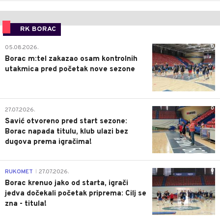
RK BORAC
0
05.08.2026.
Borac m:tel zakazao osam kontrolnih
utakmica pred početak nove sezone
0
27.07.2026.
Savić otvoreno pred start sezone:
Borac napada titulu, klub ulazi bez
dugova prema igračima!
0
RUKOMET
27.07.2026.
|
Borac krenuo jako od starta, igrači
jedva dočekali početak priprema: Cilj se
zna - titula!