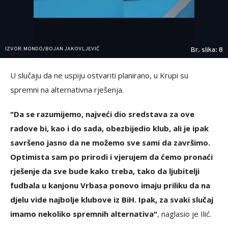
IZVOR: MONDO/BOJAN JAKOVLJEVIĆ
Br. slika: 8
U slučaju da ne uspiju ostvariti planirano, u Krupi su
spremni na alternativna rješenja.
"Da se razumijemo, najveći dio sredstava za ove
radove bi, kao i do sada, obezbijedio klub, ali je ipak
savršeno jasno da ne možemo sve sami da završimo.
Optimista sam po prirodi i vjerujem da ćemo pronaći
rješenje da sve bude kako treba, tako da ljubitelji
fudbala u kanjonu Vrbasa ponovo imaju priliku da na
djelu vide najbolje klubove iz BiH. Ipak, za svaki slučaj
imamo nekoliko spremnih alternativa"
, naglasio je Ilić.