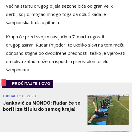
Već na startu drugog dijela sezone biće odigran veliki
derbi, koji bi mogao mnogo toga da odluči kada je
šampionska titula u pitanju.
Krupa će pred svojim navijačima 7. marta ugostiti
drugoplasirani Rudar Prijedor, te ukoliko slavi na tom meču,
odnosno stigne do dvocifrene prednosti, teško je vjerovati
da takvu zalihu može da ispusti u preostalom dijelu
šampionata.
PROČITAJTE I OVO
0
FUDBAL
11.02.2020.
|
Janković za MONDO: Rudar će se
boriti za titulu do samog kraja!