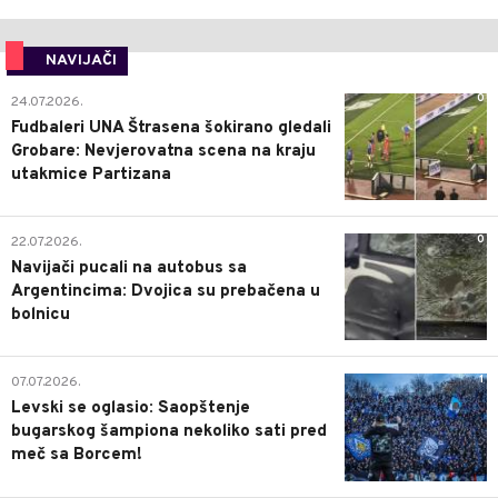
NAVIJAČI
0
24.07.2026.
Fudbaleri UNA Štrasena šokirano gledali
Grobare: Nevjerovatna scena na kraju
utakmice Partizana
0
22.07.2026.
Navijači pucali na autobus sa
Argentincima: Dvojica su prebačena u
bolnicu
1
07.07.2026.
Levski se oglasio: Saopštenje
bugarskog šampiona nekoliko sati pred
meč sa Borcem!