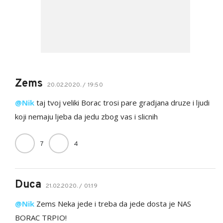
Zems
20.02.2020. / 19:50
@Nik
taj tvoj veliki Borac trosi pare gradjana druze i ljudi
koji nemaju ljeba da jedu zbog vas i slicnih
7
4
Duca
21.02.2020. / 01:19
@Nik
Zems Neka jede i treba da jede dosta je NAS
BORAC TRPIO!