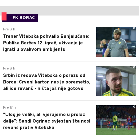
FK BORAC
0
Pre 8 h
Trener Vitebska pohvalio Banjalučane:
Publika Borčev 12. igrač, uživanje je
igrati u ovakvom ambijentu
0
Pre 8 h
Srbin iz redova Vitebska o porazu od
Borca: Crveni karton nas je poremetio,
ali ide revanš - ništa još nije gotovo
0
Pre 17 h
"Ulog je veliki, ali vjerujemo u prolaz
dalje": Sandi Ogrinec svjestan šta nosi
revanš protiv Vitebska