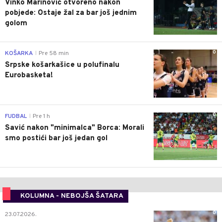
Vinko Marinović otvoreno nakon
pobjede: Ostaje žal za bar još jednim
golom
0
KOŠARKA
Pre 58 min
|
Srpske košarkašice u polufinalu
Eurobasketa!
0
FUDBAL
Pre 1 h
|
Savić nakon "minimalca" Borca: Morali
smo postići bar još jedan gol
KOLUMNA - NEBOJŠA ŠATARA
0
23.07.2026.