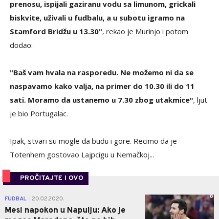
prenosu, ispijali gaziranu vodu sa limunom, grickali
biskvite, uživali u fudbalu, a u subotu igramo na
Stamford Bridžu u 13.30"
, rekao je Murinjo i potom
dodao:
"Baš vam hvala na rasporedu. Ne možemo ni da se
naspavamo kako valja, na primer do 10.30 ili do 11
sati. Moramo da ustanemo u 7.30 zbog utakmice"
, ljut
je bio Portugalac.
Ipak, stvari su mogle da budu i gore. Recimo da je
Totenhem gostovao Lajpcigu u Nemačkoj...
PROČITAJTE I OVO
0
FUDBAL
20.02.2020.
|
Mesi napokon u Napulju: Ako je