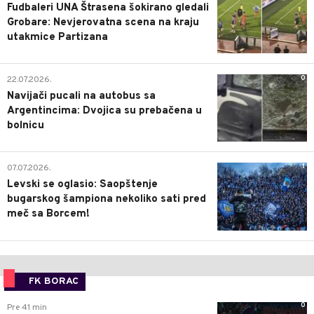
Fudbaleri UNA Štrasena šokirano gledali
Grobare: Nevjerovatna scena na kraju
utakmice Partizana
0
22.07.2026.
Navijači pucali na autobus sa
Argentincima: Dvojica su prebačena u
bolnicu
1
07.07.2026.
Levski se oglasio: Saopštenje
bugarskog šampiona nekoliko sati pred
meč sa Borcem!
FK BORAC
0
Pre 41 min