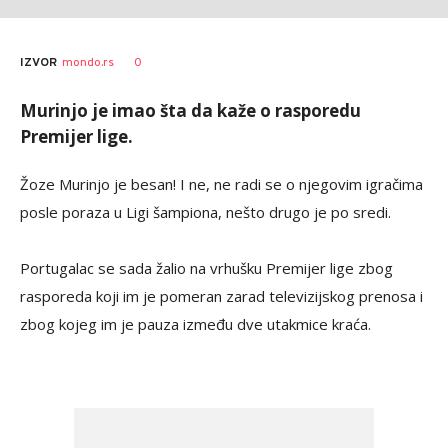
0
IZVOR
mondo.rs
Murinjo je imao šta da kaže o rasporedu
Premijer lige.
Žoze Murinjo je besan! I ne, ne radi se o njegovim igračima
posle poraza u Ligi šampiona, nešto drugo je po sredi.
Portugalac se sada žalio na vrhušku Premijer lige zbog
rasporeda koji im je pomeran zarad televizijskog prenosa i
zbog kojeg im je pauza između dve utakmice kraća.