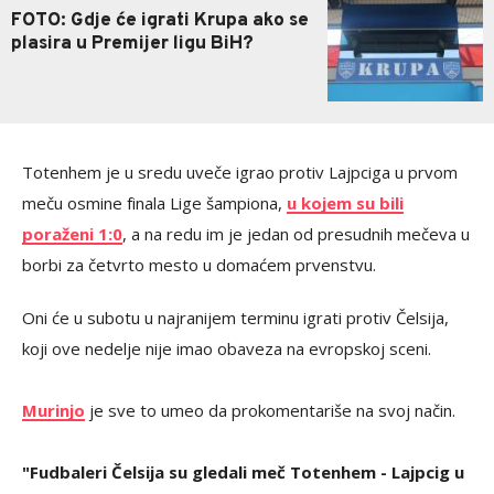
FOTO: Gdje će igrati Krupa ako se
plasira u Premijer ligu BiH?
Totenhem je u sredu uveče igrao protiv Lajpciga u prvom
meču osmine finala Lige šampiona,
u kojem su bili
poraženi 1:0
, a na redu im je jedan od presudnih mečeva u
borbi za četvrto mesto u domaćem prvenstvu.
Oni će u subotu u najranijem terminu igrati protiv Čelsija,
koji ove nedelje nije imao obaveza na evropskoj sceni.
Murinjo
je sve to umeo da prokomentariše na svoj način.
"Fudbaleri Čelsija su gledali meč Totenhem - Lajpcig u