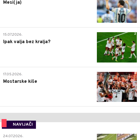
Mesi(ja)
2
15.07.2026.
Ipak valja bez kralja?
0
17.05.2026.
Mostarske kiše
NAVIJAČI
0
24.07.2026.