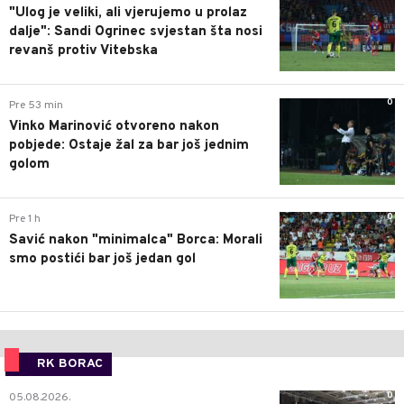
"Ulog je veliki, ali vjerujemo u prolaz
dalje": Sandi Ogrinec svjestan šta nosi
revanš protiv Vitebska
0
Pre 53 min
Vinko Marinović otvoreno nakon
pobjede: Ostaje žal za bar još jednim
golom
0
Pre 1 h
Savić nakon "minimalca" Borca: Morali
smo postići bar još jedan gol
RK BORAC
0
05.08.2026.