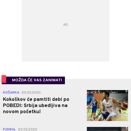
MOŽDA ĆE VAS ZANIMATI
0
KOŠARKA
20.02.2020.
|
Kokoškov će pamtiti debi po
POBEDI: Srbija ubedljiva na
novom početku!
5
FUDBAL
20.02.2020.
|