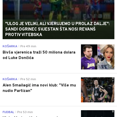
"ULOG JE VELIKI, ALI VJERUJEMO U PROLAZ DALJE":
SANDI OGRINEC SVJESTAN ŠTA NOSI REVANŠ
PROTIV VITEBSKA
0
KOŠARKA
Pre 49 min
|
Bivša vjerenica traži 50 miliona dolara
od Luke Dončića
0
KOŠARKA
Pre 52 min
|
Alen Smailagić ima novi klub: "Više mu
nudio Partizan"
0
FUDBAL
Pre 53 min
|