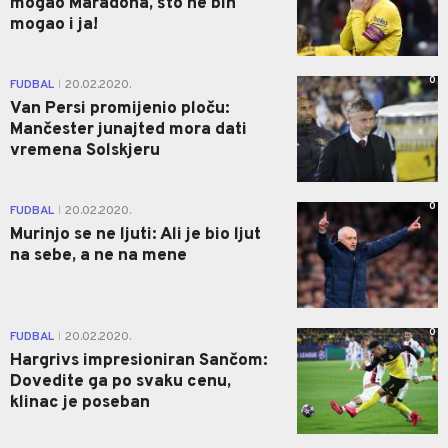
mogao Maradona, što ne bih
mogao i ja!
0
FUDBAL
20.02.2020.
|
Van Persi promijenio ploču:
Mančester junajted mora dati
vremena Solskjeru
0
FUDBAL
20.02.2020.
|
Murinjo se ne ljuti: Ali je bio ljut
na sebe, a ne na mene
0
FUDBAL
20.02.2020.
|
Hargrivs impresioniran Sančom:
Dovedite ga po svaku cenu,
klinac je poseban