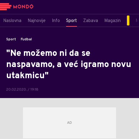
Naslovna
Najnovije
Info
Sport
Zabava
Magazin
M
Sport
Fudbal
"Ne možemo ni da se
naspavamo, a već igramo novu
utakmicu"
20.02.2020. / 19:18