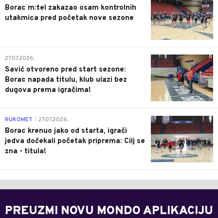
Borac m:tel zakazao osam kontrolnih
utakmica pred početak nove sezone
0
27.07.2026.
Savić otvoreno pred start sezone:
Borac napada titulu, klub ulazi bez
dugova prema igračima!
0
RUKOMET
27.07.2026.
|
Borac krenuo jako od starta, igrači
jedva dočekali početak priprema: Cilj se
zna - titula!
PREUZMI NOVU MONDO APLIKACIJU