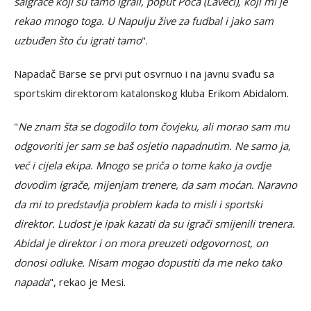
saigrače koji su tamo igrali, poput Poča (Laveci), koji mi je
rekao mnogo toga. U Napulju žive za fudbal i jako sam
uzbuđen što ću igrati tamo
".
Napadač Barse se prvi put osvrnuo i na javnu svađu sa
sportskim direktorom katalonskog kluba Erikom Abidalom.
"
Ne znam šta se dogodilo tom čovjeku, ali morao sam mu
odgovoriti jer sam se baš osjetio napadnutim. Ne samo ja,
već i cijela ekipa. Mnogo se priča o tome kako ja ovdje
dovodim igrače, mijenjam trenere, da sam moćan. Naravno
da mi to predstavlja problem kada to misli i sportski
direktor. Ludost je ipak kazati da su igrači smijenili trenera.
Abidal je direktor i on mora preuzeti odgovornost, on
donosi odluke. Nisam mogao dopustiti da me neko tako
napada
", rekao je Mesi.