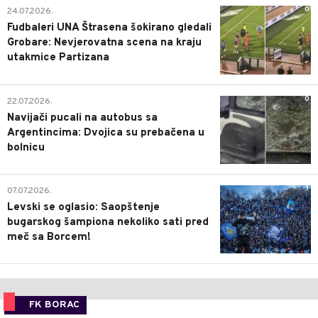
0
24.07.2026.
Fudbaleri UNA Štrasena šokirano gledali
Grobare: Nevjerovatna scena na kraju
utakmice Partizana
0
22.07.2026.
Navijači pucali na autobus sa
Argentincima: Dvojica su prebačena u
bolnicu
1
07.07.2026.
Levski se oglasio: Saopštenje
bugarskog šampiona nekoliko sati pred
meč sa Borcem!
FK BORAC