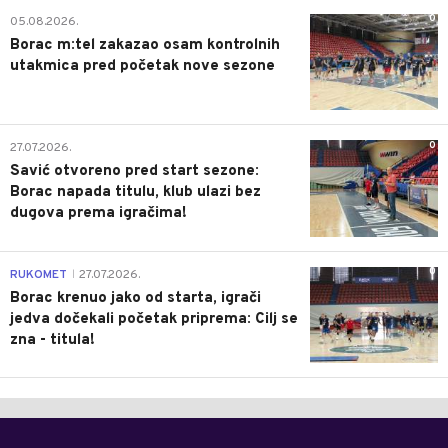
0
05.08.2026.
Borac m:tel zakazao osam kontrolnih
utakmica pred početak nove sezone
0
27.07.2026.
Savić otvoreno pred start sezone:
Borac napada titulu, klub ulazi bez
dugova prema igračima!
0
RUKOMET
27.07.2026.
|
Borac krenuo jako od starta, igrači
jedva dočekali početak priprema: Cilj se
zna - titula!