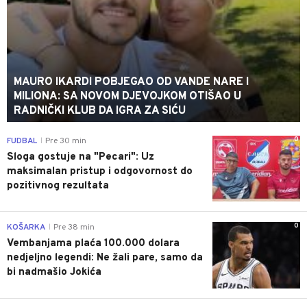
MAURO IKARDI POBJEGAO OD VANDE NARE I
MILIONA: SA NOVOM DJEVOJKOM OTIŠAO U
RADNIČKI KLUB DA IGRA ZA SIĆU
0
FUDBAL
Pre 30 min
|
Sloga gostuje na "Pecari": Uz
maksimalan pristup i odgovornost do
pozitivnog rezultata
0
KOŠARKA
Pre 38 min
|
Vembanjama plaća 100.000 dolara
nedjeljno legendi: Ne žali pare, samo da
bi nadmašio Jokića