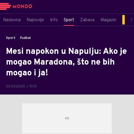
Naslovna
Najnovije
Info
Sport
Zabava
Magazin
M
Sport
Fudbal
Mesi napokon u Napulju: Ako je
mogao Maradona, što ne bih
mogao i ja!
20.02.2020. / 13:13