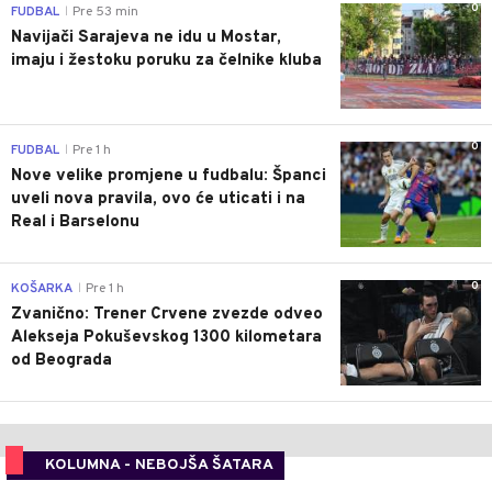
0
FUDBAL
Pre 53 min
|
Navijači Sarajeva ne idu u Mostar,
imaju i žestoku poruku za čelnike kluba
0
FUDBAL
Pre 1 h
|
Nove velike promjene u fudbalu: Španci
uveli nova pravila, ovo će uticati i na
Real i Barselonu
0
KOŠARKA
Pre 1 h
|
Zvanično: Trener Crvene zvezde odveo
Alekseja Pokuševskog 1300 kilometara
od Beograda
KOLUMNA - NEBOJŠA ŠATARA