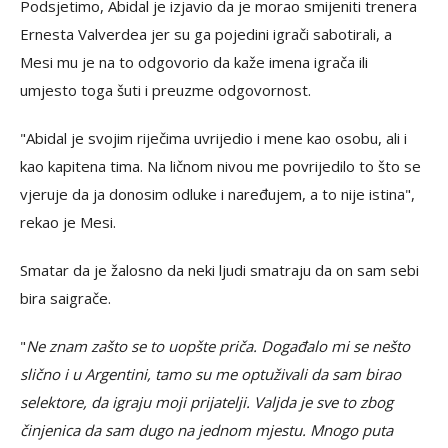
Podsjetimo, Abidal je izjavio da je morao smijeniti trenera
Ernesta Valverdea jer su ga pojedini igrači sabotirali, a
Mesi mu je na to odgovorio da kaže imena igrača ili
umjesto toga šuti i preuzme odgovornost.
"Abidal je svojim riječima uvrijedio i mene kao osobu, ali i
kao kapitena tima. Na ličnom nivou me povrijedilo to što se
vjeruje da ja donosim odluke i naređujem, a to nije istina",
rekao je Mesi.
Smatar da je žalosno da neki ljudi smatraju da on sam sebi
bira saigrače.
"
Ne znam zašto se to uopšte priča. Događalo mi se nešto
slično i u Argentini, tamo su me optuživali da sam birao
selektore, da igraju moji prijatelji. Valjda je sve to zbog
činjenica da sam dugo na jednom mjestu. Mnogo puta