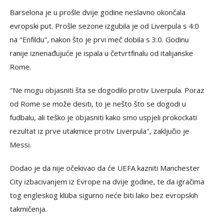
Barselona je u prošle dvije godine neslavno okončala
evropski put. Prošle sezone izgubila je od Liverpula s 4:0
na "Enfildu", nakon što je prvi meč dobila s 3:0. Godinu
ranije iznenađujuće je ispala u četvrtfinalu od italijanske
Rome.
"Ne mogu objasniti šta se dogodilo protiv Liverpula. Poraz
od Rome se može desiti, to je nešto što se dogodi u
fudbalu, ali teško je objasniti kako smo uspjeli prokockati
rezultat iz prve utakmice protiv Liverpula", zaključio je
Messi.
Dodao je da nije očekivao da će UEFA kazniti Manchester
City izbacivanjem iz Evrope na dvije godine, te da igračima
tog engleskog kluba sigurno neće biti lako bez evropskih
takmičenja.