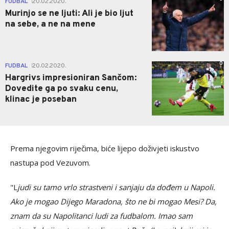
FUDBAL
20.02.2020.
|
Murinjo se ne ljuti: Ali je bio ljut
na sebe, a ne na mene
0
FUDBAL
20.02.2020.
|
Hargrivs impresioniran Sančom:
Dovedite ga po svaku cenu,
klinac je poseban
Prema njegovim riječima, biće lijepo doživjeti iskustvo
nastupa pod Vezuvom.
"L
judi su tamo vrlo strastveni i sanjaju da dođem u Napoli.
Ako je mogao Dijego Maradona, što ne bi mogao Mesi? Da,
znam da su Napolitanci ludi za fudbalom. Imao sam