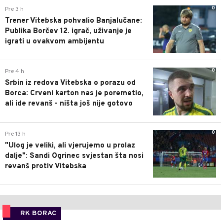
0
Pre 3 h
Trener Vitebska pohvalio Banjalučane:
Publika Borčev 12. igrač, uživanje je
igrati u ovakvom ambijentu
0
Pre 4 h
Srbin iz redova Vitebska o porazu od
Borca: Crveni karton nas je poremetio,
ali ide revanš - ništa još nije gotovo
0
Pre 13 h
"Ulog je veliki, ali vjerujemo u prolaz
dalje": Sandi Ogrinec svjestan šta nosi
revanš protiv Vitebska
RK BORAC