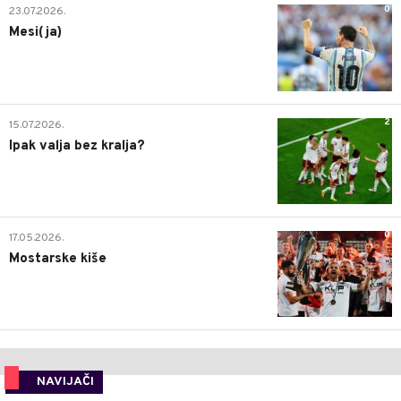
0
23.07.2026.
Mesi(ja)
2
15.07.2026.
Ipak valja bez kralja?
0
17.05.2026.
Mostarske kiše
NAVIJAČI