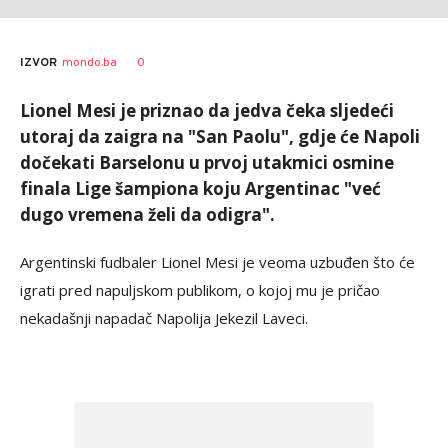
0
IZVOR
mondo.ba
Lionel Mesi je priznao da jedva čeka sljedeći
utoraj da zaigra na "San Paolu", gdje će Napoli
dočekati Barselonu u prvoj utakmici osmine
finala Lige šampiona koju Argentinac "već
dugo vremena želi da odigra".
Argentinski fudbaler Lionel Mesi je veoma uzbuđen što će
igrati pred napuljskom publikom, o kojoj mu je pričao
nekadašnji napadač Napolija Jekezil Laveci.