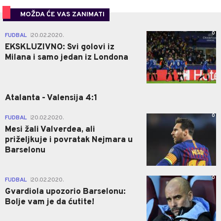
MOŽDA ĆE VAS ZANIMATI
0
FUDBAL
20.02.2020.
|
EKSKLUZIVNO: Svi golovi iz
Milana i samo jedan iz Londona
Atalanta - Valensija 4:1
0
FUDBAL
20.02.2020.
|
Mesi žali Valverdea, ali
priželjkuje i povratak Nejmara u
Barselonu
0
FUDBAL
20.02.2020.
|
Gvardiola upozorio Barselonu:
Bolje vam je da ćutite!