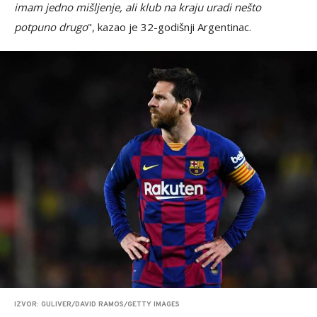
imam jedno mišljenje, ali klub na kraju uradi nešto
potpuno drugo
", kazao je 32-godišnji Argentinac.
IZVOR: GULIVER/DAVID RAMOS/GETTY IMAGES