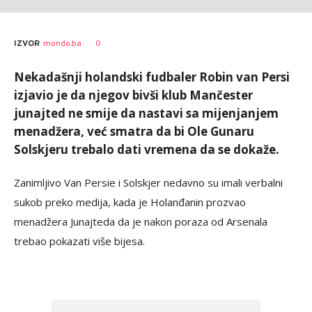
0
IZVOR
mondo.ba
Nekadašnji holandski fudbaler Robin van Persi
izjavio je da njegov bivši klub Mančester
junajted ne smije da nastavi sa mijenjanjem
menadžera, već smatra da bi Ole Gunaru
Solskjeru trebalo dati vremena da se dokaže.
Zanimljivo Van Persie i Solskjer nedavno su imali verbalni
sukob preko medija, kada je Holanđanin prozvao
menadžera Junajteda da je nakon poraza od Arsenala
trebao pokazati više bijesa.