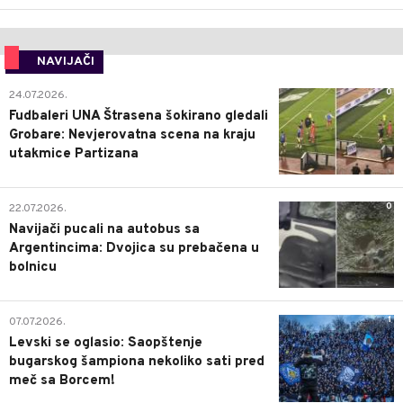
NAVIJAČI
0
24.07.2026.
Fudbaleri UNA Štrasena šokirano gledali
Grobare: Nevjerovatna scena na kraju
utakmice Partizana
0
22.07.2026.
Navijači pucali na autobus sa
Argentincima: Dvojica su prebačena u
bolnicu
1
07.07.2026.
Levski se oglasio: Saopštenje
bugarskog šampiona nekoliko sati pred
meč sa Borcem!