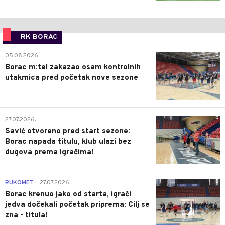
RK BORAC
0
05.08.2026.
Borac m:tel zakazao osam kontrolnih
utakmica pred početak nove sezone
0
27.07.2026.
Savić otvoreno pred start sezone:
Borac napada titulu, klub ulazi bez
dugova prema igračima!
0
RUKOMET
27.07.2026.
|
Borac krenuo jako od starta, igrači
jedva dočekali početak priprema: Cilj se
zna - titula!