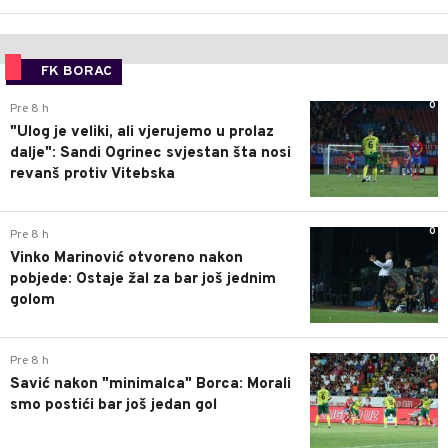
FK BORAC
0
Pre 8 h
"Ulog je veliki, ali vjerujemo u prolaz
dalje": Sandi Ogrinec svjestan šta nosi
revanš protiv Vitebska
0
Pre 8 h
Vinko Marinović otvoreno nakon
pobjede: Ostaje žal za bar još jednim
golom
0
Pre 8 h
Savić nakon "minimalca" Borca: Morali
smo postići bar još jedan gol