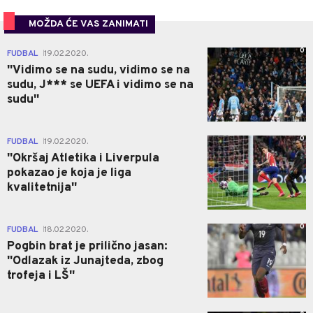
MOŽDA ĆE VAS ZANIMATI
0
FUDBAL
19.02.2020.
|
''Vidimo se na sudu, vidimo se na
sudu, J*** se UEFA i vidimo se na
sudu''
0
FUDBAL
19.02.2020.
|
''Okršaj Atletika i Liverpula
pokazao je koja je liga
kvalitetnija''
0
FUDBAL
18.02.2020.
|
Pogbin brat je prilično jasan:
''Odlazak iz Junajteda, zbog
trofeja i LŠ''