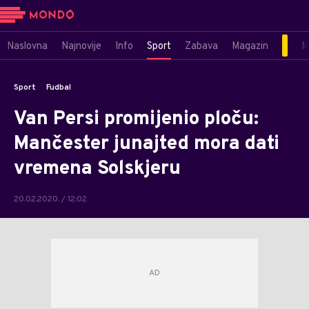
Naslovna
Najnovije
Info
Sport
Zabava
Magazin
M
Sport
Fudbal
Van Persi promijenio ploču:
Mančester junajted mora dati
vremena Solskjeru
20.02.2020. / 12:02