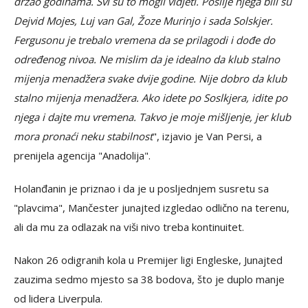
držao godinama. Svi su to mogli vidjeti. Poslije njega bili su
Dejvid Mojes, Luj van Gal, Žoze Murinjo i sada Solskjer.
Fergusonu je trebalo vremena da se prilagodi i dođe do
određenog nivoa. Ne mislim da je idealno da klub stalno
mijenja menadžera svake dvije godine. Nije dobro da klub
stalno mijenja menadžera. Ako idete po Soslkjera, idite po
njega i dajte mu vremena. Takvo je moje mišljenje, jer klub
mora pronaći neku stabilnost
", izjavio je Van Persi, a
prenijela agencija "Anadolija".
Holanđanin je priznao i da je u posljednjem susretu sa
"plavcima", Mančester junajted izgledao odlično na terenu,
ali da mu za odlazak na viši nivo treba kontinuitet.
Nakon 26 odigranih kola u Premijer ligi Engleske, Junajted
zauzima sedmo mjesto sa 38 bodova, što je duplo manje
od lidera Liverpula.