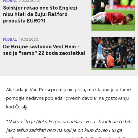
FUDBAL
20.02.2020.
|
Solskjer rekao ono što Englezi
nisu hteli da čuju: Rašford
propušta EURO?!
0
FUDBAL
19.02.2020.
|
De Brujne savladao Vest Hem -
sad je "samo" 22 boda zaostatka!
Ali, sada je Van Persi promijenio priču, možda mu je u tome
pomogla nedavna pobjeda "crvenih đavola" na gostovanju
kod Čelsija.
"
Nakon što je Aleks Ferguson otišao svi su shvatili da će biti
jako teško zadržati nivo na koji je on klub doveo i tu ga