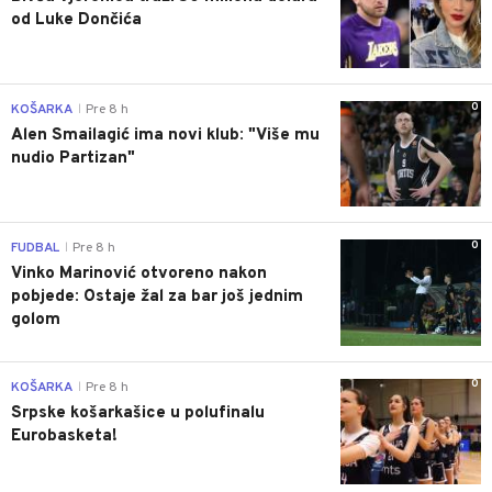
od Luke Dončića
0
KOŠARKA
Pre 8 h
|
Alen Smailagić ima novi klub: "Više mu
nudio Partizan"
0
FUDBAL
Pre 8 h
|
Vinko Marinović otvoreno nakon
pobjede: Ostaje žal za bar još jednim
golom
0
KOŠARKA
Pre 8 h
|
Srpske košarkašice u polufinalu
Eurobasketa!