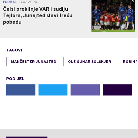
0
FUDBAL
17.02.2020.
|
Čelsi proklinje VAR i sudiju
Tejlora, Junajted slavi treću
pobedu
TAGOVI
MANČESTER JUNAJTED
OLE GUNAR SOLSKJER
ROBIN 
PODIJELI