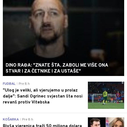
DINO RAĐA: "ZNATE ŠTA, ZABOLI ME VIŠE ONA
STVAR I ZA ČETNIKE I ZA USTAŠE"
0
FUDBAL
Pre 8 h
|
"Ulog je veliki, ali vjerujemo u prolaz
dalje": Sandi Ogrinec svjestan šta nosi
revanš protiv Vitebska
0
KOŠARKA
Pre 8 h
|
Bivša vjerenica traži 50 miliona dolara