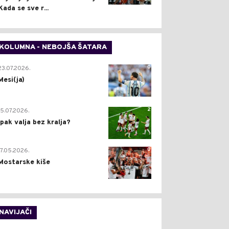
Kada se sve r...
KOLUMNA - NEBOJŠA ŠATARA
0
23.07.2026.
Mesi(ja)
2
15.07.2026.
Ipak valja bez kralja?
0
17.05.2026.
Mostarske kiše
NAVIJAČI