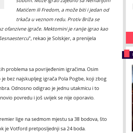
sobom. Može igrati zajedno sa Nemanjom
Matićem ili Fredom, a može biti i jedan od
trkača u veznom redu. Protiv Briža se
 ofanzivne igrače. Mektomini je ranije igrao kao
 šesnaestercu
", rekao je Solskjer, a prenijela
kih problema sa povrijeđenim igračima. Osim
 je bez najskupljeg igrača Pola Pogbe, koji zbog
mbra. Odnosno odigrao je jednu utakmicu i to
novio povredu i još uvijek se nije oporavio.
Premier lige na sedmom mjestu sa 38 bodova, što
ok je Votford pretposljednji sa 24 boda.