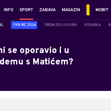
INFO
SPORT
ZABAVA
MAGAZIN
MOBIT
AL
FIFA WC 2026
PREMIJER LIGA BIH
KOŠARKA
R
i se oporavio i u
andemu s Matićem?