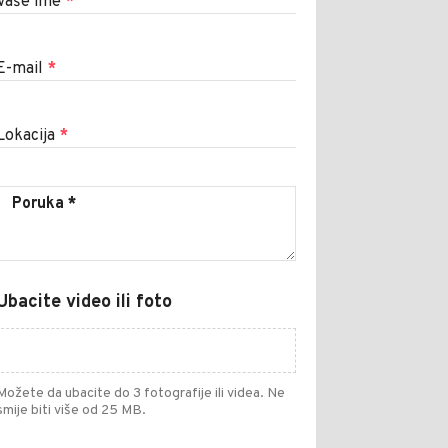
Vaše ime
*
E-mail
*
Lokacija
*
Ubacite video ili foto
Možete da ubacite do 3 fotografije ili videa. Ne
smije biti više od 25 MB.