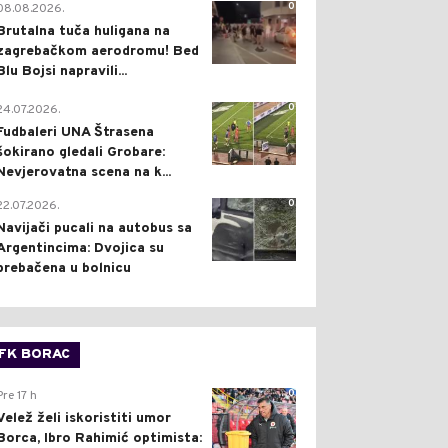
0
08.08.2026.
Brutalna tuča huligana na
zagrebačkom aerodromu! Bed
Blu Bojsi napravili...
0
24.07.2026.
Fudbaleri UNA Štrasena
šokirano gledali Grobare:
Nevjerovatna scena na k...
0
22.07.2026.
Navijači pucali na autobus sa
Argentincima: Dvojica su
prebačena u bolnicu
FK BORAC
0
Pre 17 h
Velež želi iskoristiti umor
Borca, Ibro Rahimić optimista: