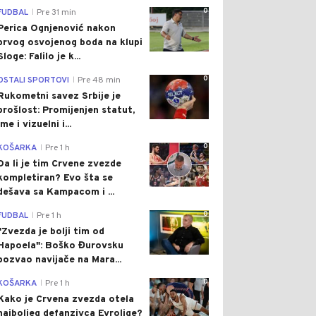
0
FUDBAL
Pre 31 min
|
Perica Ognjenović nakon
prvog osvojenog boda na klupi
Sloge: Falilo je k...
0
OSTALI SPORTOVI
Pre 48 min
|
Rukometni savez Srbije je
prošlost: Promijenjen statut,
ime i vizuelni i...
0
KOŠARKA
Pre 1 h
|
Da li je tim Crvene zvezde
kompletiran? Evo šta se
dešava sa Kampacom i ...
0
FUDBAL
Pre 1 h
|
"Zvezda je bolji tim od
Hapoela": Boško Đurovsku
pozvao navijače na Mara...
0
KOŠARKA
Pre 1 h
|
Kako je Crvena zvezda otela
najboljeg defanzivca Evrolige?