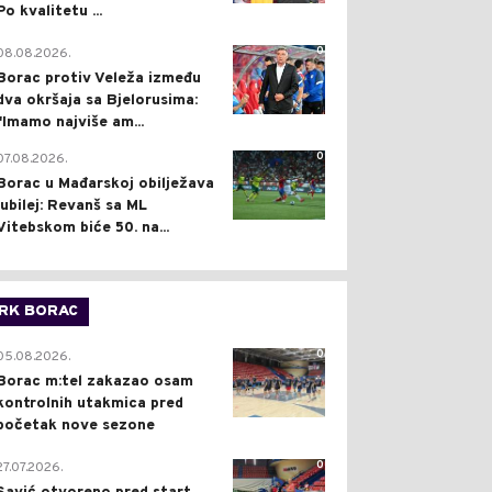
Po kvalitetu ...
0
08.08.2026.
Borac protiv Veleža između
dva okršaja sa Bjelorusima:
"Imamo najviše am...
0
07.08.2026.
Borac u Mađarskoj obilježava
jubilej: Revanš sa ML
Vitebskom biće 50. na...
RK BORAC
0
05.08.2026.
Borac m:tel zakazao osam
kontrolnih utakmica pred
početak nove sezone
0
27.07.2026.