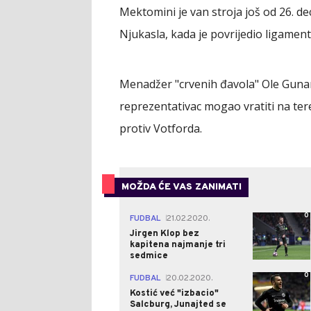
Mektomini je van stroja još od 26. d
Njukasla, kada je povrijedio ligament
Menadžer "crvenih đavola" Ole Gunar 
reprezentativac mogao vratiti na tere
protiv Votforda.
MOŽDA ĆE VAS ZANIMATI
0
FUDBAL
21.02.2020.
|
Jirgen Klop bez
kapitena najmanje tri
sedmice
0
FUDBAL
20.02.2020.
|
Kostić već "izbacio"
Salcburg, Junajted se