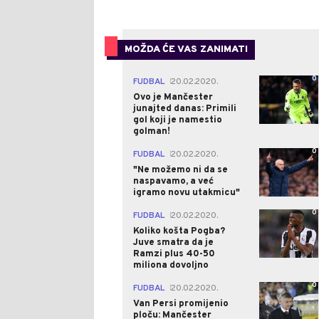
MOŽDA ĆE VAS ZANIMATI
0
FUDBAL
20.02.2020.
|
Ovo je Mančester
junajted danas: Primili
gol koji je namestio
golman!
0
FUDBAL
20.02.2020.
|
"Ne možemo ni da se
naspavamo, a već
igramo novu utakmicu"
0
FUDBAL
20.02.2020.
|
Koliko košta Pogba?
Juve smatra da je
Ramzi plus 40-50
miliona dovoljno
0
FUDBAL
20.02.2020.
|
Van Persi promijenio
ploču: Mančester