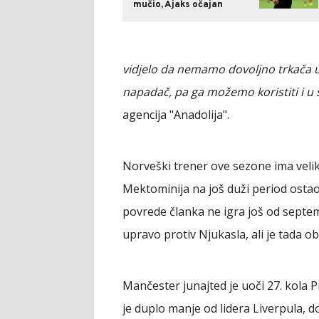
mučio, Ajaks očajan
vidjelo da nemamo dovoljno trkača uz
napadač, pa ga možemo koristiti i u
agencija "Anadolija".
Norveški trener ove sezone ima veli
Mektominija na još duži period ostao
povrede članka ne igra još od septe
upravo protiv Njukasla, ali je tada ob
Mančester junajted je uoči 27. kola 
je duplo manje od lidera Liverpula, d