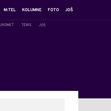
M:TEL
KOLUMNE
FOTO
JOŠ
UKOMET
TENIS
JOŠ