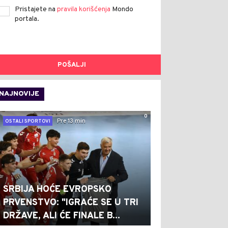
Pristajete na
pravila korišćenja
Mondo
portala.
POŠALJI
NAJNOVIJE
0
Pre 13 min
OSTALI SPORTOVI
SRBIJA HOĆE EVROPSKO
PRVENSTVO: "IGRAĆE SE U TRI
DRŽAVE, ALI ĆE FINALE B...