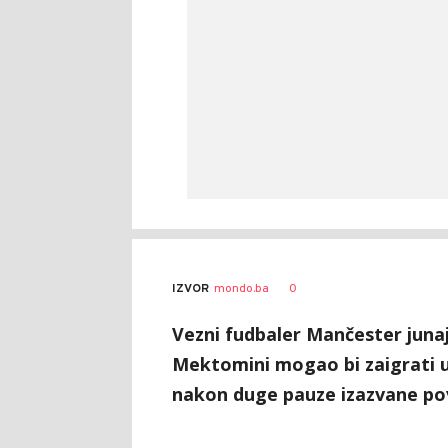
0
IZVOR
mondo.ba
Vezni fudbaler Mančester juna
Mektomini mogao bi zaigrati u 
nakon duge pauze izazvane po