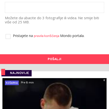
Možete da ubacite do 3 fotografije ili videa. Ne smije biti
više od 25 MB.
Pristajete na
Mondo portala.
pravila korišćenja
POŠALJI
NAJNOVIJE
0
Pre 8 min
KOŠARKA