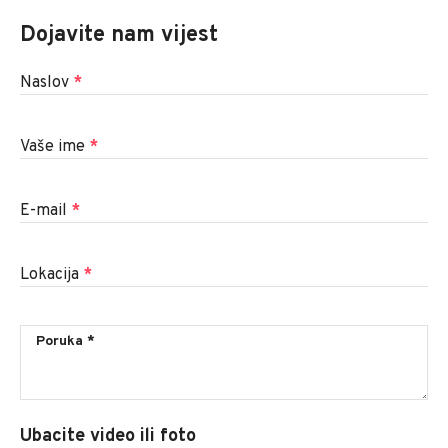
Dojavite nam vijest
Naslov
*
Vaše ime
*
E-mail
*
Lokacija
*
Ubacite video ili foto