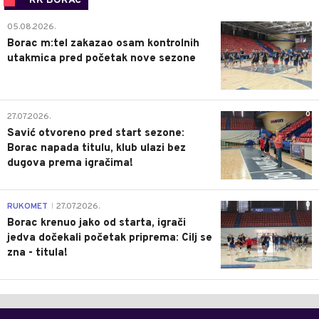
RK BORAC
0
05.08.2026.
Borac m:tel zakazao osam kontrolnih
utakmica pred početak nove sezone
0
27.07.2026.
Savić otvoreno pred start sezone:
Borac napada titulu, klub ulazi bez
dugova prema igračima!
0
RUKOMET
27.07.2026.
|
Borac krenuo jako od starta, igrači
jedva dočekali početak priprema: Cilj se
zna - titula!