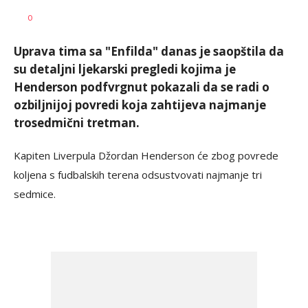
AUTOR
mondo.ba/Anadolija
0
Uprava tima sa "Enfilda" danas je saopštila da
su detaljni ljekarski pregledi kojima je
Henderson podfvrgnut pokazali da se radi o
ozbiljnijoj povredi koja zahtijeva najmanje
trosedmični tretman.
Kapiten Liverpula Džordan Henderson će zbog povrede
koljena s fudbalskih terena odsustvovati najmanje tri
sedmice.