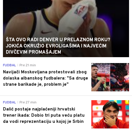
ŠTA OVO RADI DENVER U PRELAZNOM ROKU?
JOKIĆA OKRUŽIO EVROLIGAŠIMA I NAJVEĆIM
DIVČEVIM PROMAŠAJEM
0
FUDBAL
Pre 21 min
|
Navijači Moskovljana protestovali zbog
dolaska albanskog fudbalera: "Sa druge
strane barikade je, problem je"
0
FUDBAL
Pre 27 min
|
Dalić postaje najplaćeniji hrvatski
trener ikada: Dobio tri puta veću platu
da vodi reprezentaciju u kojoj je Srbin