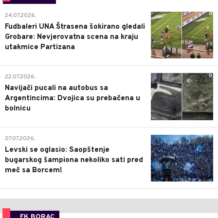
0
24.07.2026.
Fudbaleri UNA Štrasena šokirano gledali
Grobare: Nevjerovatna scena na kraju
utakmice Partizana
0
22.07.2026.
Navijači pucali na autobus sa
Argentincima: Dvojica su prebačena u
bolnicu
1
07.07.2026.
Levski se oglasio: Saopštenje
bugarskog šampiona nekoliko sati pred
meč sa Borcem!
FK BORAC