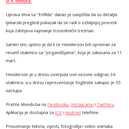
iz 4. minuta.
Uprava tima sa "Enfilda" danas je saopštila da su detaljni
ljekarski pregledi pokazali da se radi o ozbiljnijoj povredi
koja zahtijeva najmanje trosedmični tretman.
Samim tim, upitno je da li će Henderson biti spreman za
revanš utakmicu sa
"jorgandžijama", koja je zakazana za 11.
mart.
Henderson je u dresu Liverpula ove sezone odigrao 34
utakmice, a u dresu reprezentacije Engleske sakupio je 55
nastupa.
Pratite Mondo.ba na
Facebooku
,
Instagramu
i
Twitteru
.
Aplikacija je dostupna za
IOS
i
Android
telefone.
Preuzimanje teksta, vijesti, fotografija i video snimaka