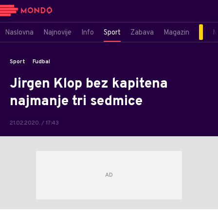
Naslovna
Najnovije
Info
Sport
Zabava
Magazin
M
Sport
Fudbal
Jirgen Klop bez kapitena
najmanje tri sedmice
21.02.2020. / 17:43