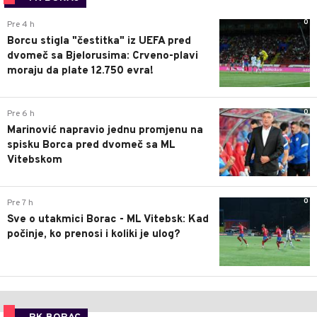
0
Pre 4 h
Borcu stigla "čestitka" iz UEFA pred
dvomeč sa Bjelorusima: Crveno-plavi
moraju da plate 12.750 evra!
0
Pre 6 h
Marinović napravio jednu promjenu na
spisku Borca pred dvomeč sa ML
Vitebskom
0
Pre 7 h
Sve o utakmici Borac - ML Vitebsk: Kad
počinje, ko prenosi i koliki je ulog?