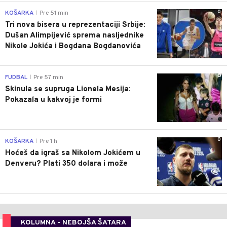
0
KOŠARKA
Pre 51 min
|
Tri nova bisera u reprezentaciji Srbije:
Dušan Alimpijević sprema nasljednike
Nikole Jokića i Bogdana Bogdanovića
0
FUDBAL
Pre 57 min
|
Skinula se supruga Lionela Mesija:
Pokazala u kakvoj je formi
0
KOŠARKA
Pre 1 h
|
Hoćeš da igraš sa Nikolom Jokićem u
Denveru? Plati 350 dolara i može
KOLUMNA - NEBOJŠA ŠATARA