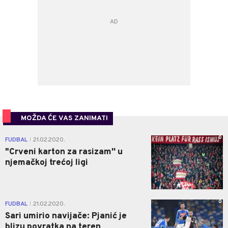
MOŽDA ĆE VAS ZANIMATI
0
FUDBAL
21.02.2020.
|
"Crveni karton za rasizam'' u
njemačkoj trećoj ligi
0
FUDBAL
21.02.2020.
|
Sari umirio navijače: Pjanić je
blizu povratka na teren