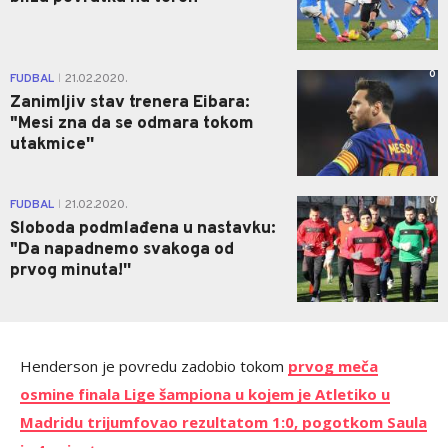
0
FUDBAL
21.02.2020.
|
Zanimljiv stav trenera Eibara:
"Mesi zna da se odmara tokom
utakmice''
0
FUDBAL
21.02.2020.
|
Sloboda podmlađena u nastavku:
"Da napadnemo svakoga od
prvog minuta!''
Henderson je povredu zadobio tokom
prvog meča
osmine finala Lige šampiona u kojem je Atletiko u
Madridu trijumfovao rezultatom 1:0, pogotkom Saula