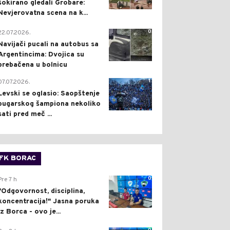
šokirano gledali Grobare:
Nevjerovatna scena na k...
0
22.07.2026.
Navijači pucali na autobus sa
Argentincima: Dvojica su
prebačena u bolnicu
1
07.07.2026.
Levski se oglasio: Saopštenje
bugarskog šampiona nekoliko
sati pred meč ...
FK BORAC
0
Pre 7 h
"Odgovornost, disciplina,
koncentracija!" Jasna poruka
iz Borca - ovo je...