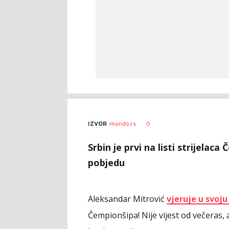
0
IZVOR
mondo.rs
Srbin je prvi na listi strijelac
pobjedu
Aleksandar Mitrović
vjeruje u svoju
Čempionšipa! Nije vijest od večeras, 