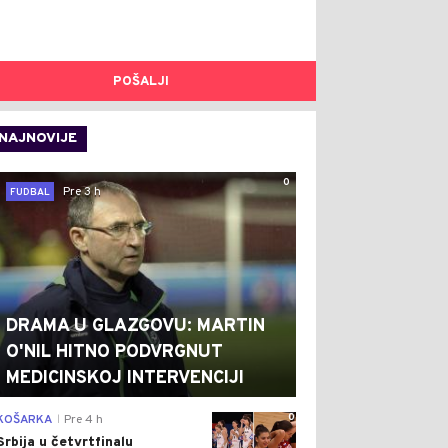
POŠALJI
NAJNOVIJE
0
Pre 3 h
FUDBAL
DRAMA U GLAZGOVU: MARTIN
O'NIL HITNO PODVRGNUT
MEDICINSKOJ INTERVENCIJI
0
KOŠARKA
Pre 4 h
|
Srbija u četvrtfinalu