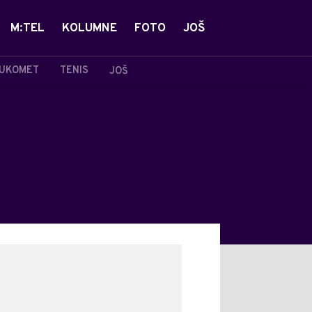
M:TEL
KOLUMNE
FOTO
JOŠ
UKOMET
TENIS
JOŠ