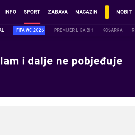
INFO
SPORT
ZABAVA
MAGAZIN
MOBIT
AL
FIFA WC 2026
PREMIJER LIGA BIH
KOŠARKA
R
ulam i dalje ne pobjeđuje