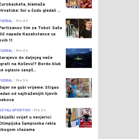
Eurobasketa, blamaža
Hrvatske: Svi u čudu gledali ...
0
FUDBAL
Pre 4 h
|
Partizanov tim za Tobol: Saša
Ilić napada Kazahstance sa
ovih 11
0
FUDBAL
Pre 4 h
|
Sarajevo do daljnjeg neće
igrati na Koševu!? Bordo klub
se oglasio saopš...
0
FUDBAL
Pre 5 h
|
Bajer ne gubi vrijeme: Stigao
jedan od najtraženijih lijevih
bekova
0
OSTALI SPORTOVI
Pre 5 h
|
Skijaški svijet u nevjerici:
Olimpijska šampionka rekla
zbogom stazama