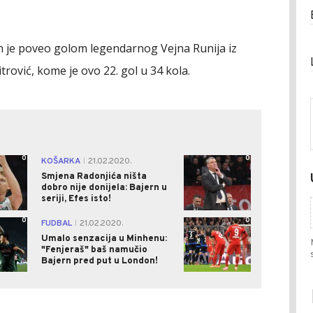
in je poveo golom legendarnog Vejna Runija iz
rović, kome je ovo 22. gol u 34 kola.
0
0
KOŠARKA
21.02.2020.
|
Smjena Radonjića ništa
dobro nije donijela: Bajern u
seriji, Efes isto!
0
0
FUDBAL
21.02.2020.
|
Umalo senzacija u Minhenu:
"Fenjeraš" baš namučio
Bajern pred put u London!