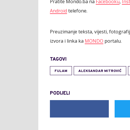
Pratite Mondo.ba na
Facebooku
,
Ins
Android
telefone.
Preuzimanje teksta, vijesti, fotograf
izvora i linka ka
MONDO
portalu.
TAGOVI
FULAM
ALEKSANDAR MITROVIĆ
PODIJELI