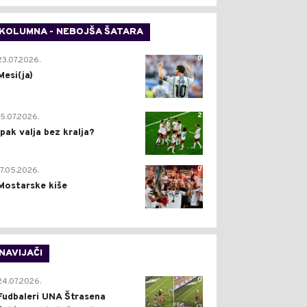
KOLUMNA - NEBOJŠA ŠATARA
0
23.07.2026.
Mesi(ja)
2
15.07.2026.
Ipak valja bez kralja?
0
17.05.2026.
Mostarske kiše
NAVIJAČI
0
24.07.2026.
Fudbaleri UNA Štrasena