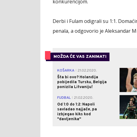
konkurencijom.
Derbi i Fulam odigrali su 1:1. Domać
penala, a odgovorio je Aleksandar Mit
MOŽDA ĆE VAS ZANIMATI
KOŠARKA
21.02.2020.
|
Šta bi ovo? Holandija
pobijedila Tursku, Belgija
ponizila Litvaniju!
FUDBAL
21.02.2020.
|
Od 1:0 do 1:2: Napoli
savladao najjače, pa
izbjegao kiks kod
''davljenika''