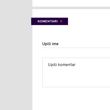
KOMENTARI
0
Upiši ime