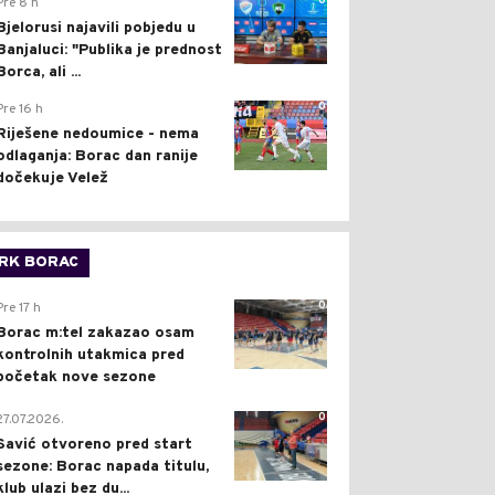
0
Pre 8 h
Bjelorusi najavili pobjedu u
Banjaluci: "Publika je prednost
Borca, ali ...
0
Pre 16 h
Riješene nedoumice - nema
odlaganja: Borac dan ranije
dočekuje Velež
RK BORAC
0
Pre 17 h
Borac m:tel zakazao osam
kontrolnih utakmica pred
početak nove sezone
0
27.07.2026.
Savić otvoreno pred start
sezone: Borac napada titulu,
klub ulazi bez du...