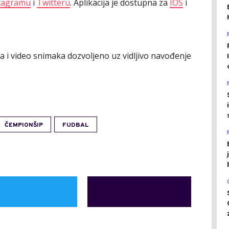
tagramu
i
Twitteru
. Aplikacija je dostupna za
IOS
i
ija i video snimaka dozvoljeno uz vidljivo navođenje
ČEMPIONŠIP
FUDBAL