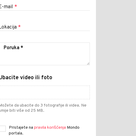
E-mail
*
Lokacija
*
Ubacite video ili foto
Možete da ubacite do 3 fotografije ili videa. Ne
smije biti više od 25 MB.
Pristajete na
pravila korišćenja
Mondo
portala.