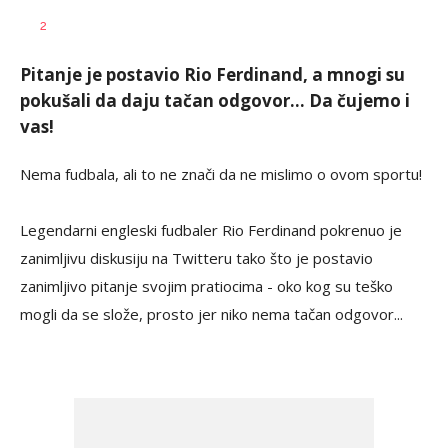
Milutin
AUTOR
2
Vujičić
Pitanje je postavio Rio Ferdinand, a mnogi su
pokušali da daju tačan odgovor... Da čujemo i
vas!
Nema fudbala, ali to ne znači da ne mislimo o ovom sportu!
Legendarni engleski fudbaler Rio Ferdinand pokrenuo je
zanimljivu diskusiju na Twitteru tako što je postavio
zanimljivo pitanje svojim pratiocima - oko kog su teško
mogli da se slože, prosto jer niko nema tačan odgovor...