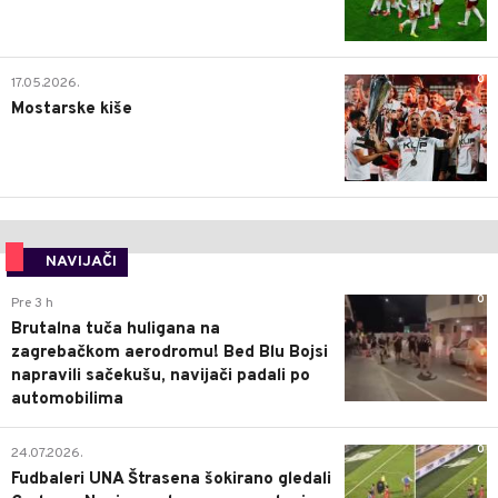
0
17.05.2026.
Mostarske kiše
NAVIJAČI
0
Pre 3 h
Brutalna tuča huligana na
zagrebačkom aerodromu! Bed Blu Bojsi
napravili sačekušu, navijači padali po
automobilima
0
24.07.2026.
Fudbaleri UNA Štrasena šokirano gledali