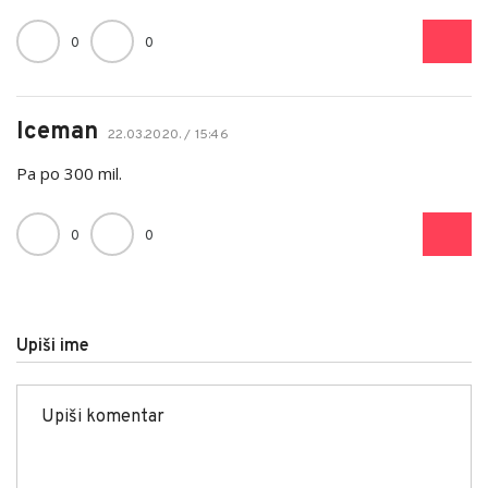
0
0
Iceman
22.03.2020. / 15:46
Pa po 300 mil.
0
0
Upiši ime