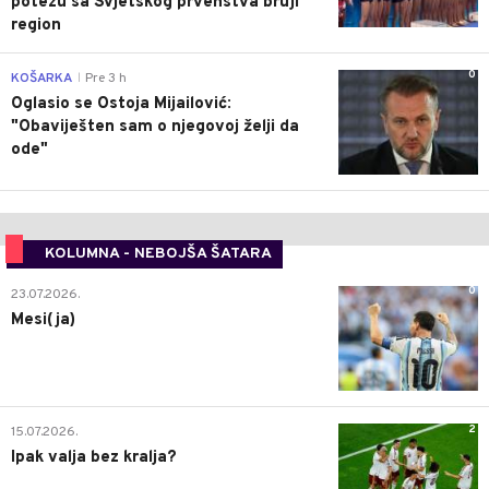
potezu sa Svjetskog prvenstva bruji
region
0
KOŠARKA
Pre 3 h
|
Oglasio se Ostoja Mijailović:
"Obaviješten sam o njegovoj želji da
ode"
KOLUMNA - NEBOJŠA ŠATARA
0
23.07.2026.
Mesi(ja)
2
15.07.2026.
Ipak valja bez kralja?