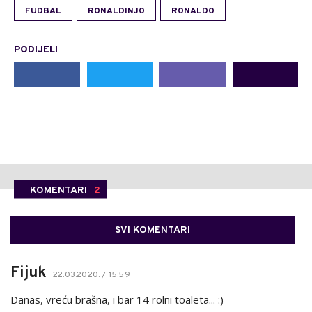
FUDBAL
RONALDINJO
RONALDO
PODIJELI
KOMENTARI
2
SVI KOMENTARI
Fijuk
22.03.2020. / 15:59
Danas, vreću brašna, i bar 14 rolni toaleta... :)