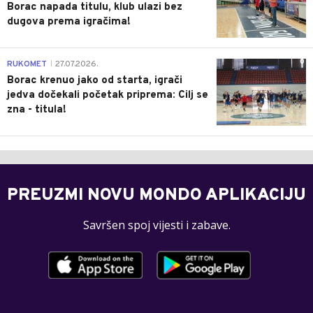
Borac napada titulu, klub ulazi bez
dugova prema igračima!
0
RUKOMET
27.07.2026.
|
Borac krenuo jako od starta, igrači
jedva dočekali početak priprema: Cilj se
zna - titula!
PREUZMI NOVU MONDO APLIKACIJU
Savršen spoj vijesti i zabave.