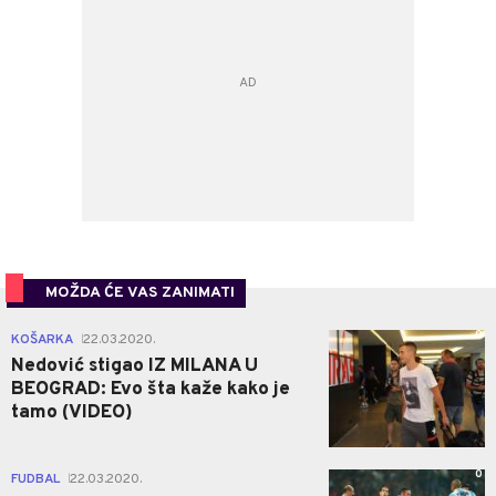
MOŽDA ĆE VAS ZANIMATI
0
KOŠARKA
22.03.2020.
|
Nedović stigao IZ MILANA U
BEOGRAD: Evo šta kaže kako je
tamo (VIDEO)
0
FUDBAL
22.03.2020.
|