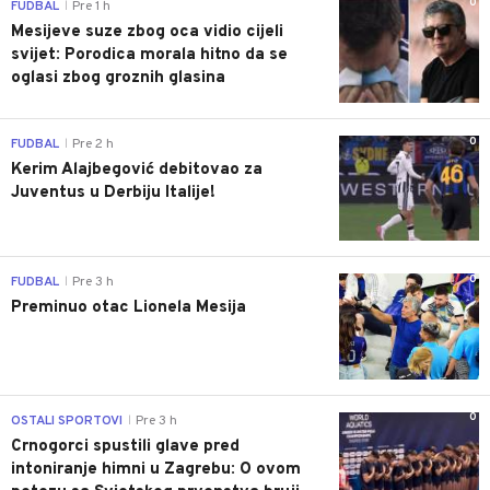
0
FUDBAL
Pre 1 h
|
Mesijeve suze zbog oca vidio cijeli
svijet: Porodica morala hitno da se
oglasi zbog groznih glasina
0
FUDBAL
Pre 2 h
|
Kerim Alajbegović debitovao za
Juventus u Derbiju Italije!
0
FUDBAL
Pre 3 h
|
Preminuo otac Lionela Mesija
0
OSTALI SPORTOVI
Pre 3 h
|
Crnogorci spustili glave pred
intoniranje himni u Zagrebu: O ovom