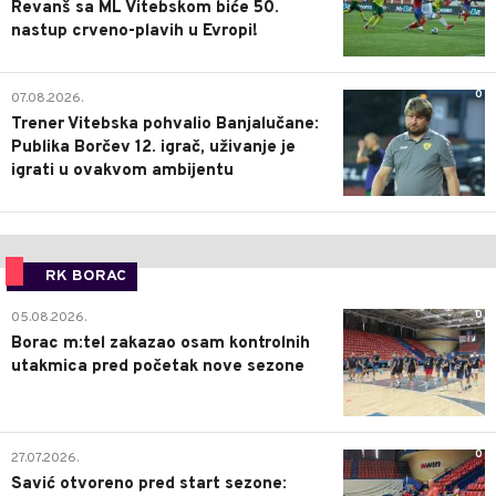
Revanš sa ML Vitebskom biće 50.
nastup crveno-plavih u Evropi!
0
07.08.2026.
Trener Vitebska pohvalio Banjalučane:
Publika Borčev 12. igrač, uživanje je
igrati u ovakvom ambijentu
RK BORAC
0
05.08.2026.
Borac m:tel zakazao osam kontrolnih
utakmica pred početak nove sezone
0
27.07.2026.
Savić otvoreno pred start sezone: