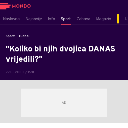
Naslovna
Najnovije
Info
Sport
Zabava
Magazin
M
Sport
Fudbal
"Koliko bi njih dvojica DANAS
vrijedili?"
22.03.2020. / 15:11