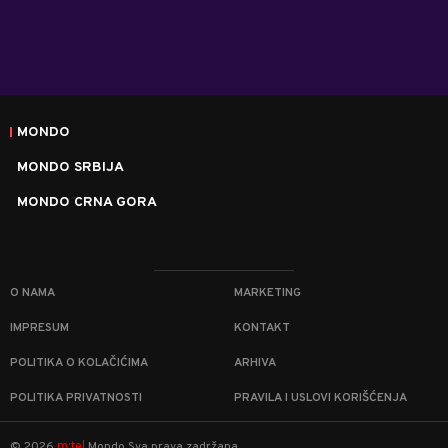
MONDO
MONDO SRBIJA
MONDO CRNA GORA
O NAMA
MARKETING
IMPRESUM
KONTAKT
POLITIKA O KOLAČIĆIMA
ARHIVA
POLITIKA PRIVATNOSTI
PRAVILA I USLOVI KORIŠĆENJA
m:tel
©
2026
Mondo
Sva prava zadržana.