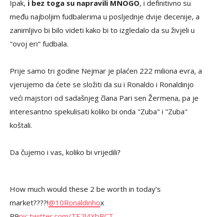
Ipak,
i bez toga su napravili MNOGO
, i definitivno su
među najboljim fudbalerima u posljednje dvije decenije, a
zanimljivo bi bilo videti kako bi to izgledalo da su živjeli u
"ovoj eri" fudbala.
Prije samo tri godine Nejmar je plaćen 222 miliona evra, a
vjerujemo da ćete se složiti da su i Ronaldo i Ronaldinjo
veći majstori od sadašnjeg člana Pari sen Žermena, pa je
interesantno spekulisati koliko bi onda "Zuba" i "Zuba"
koštali.
Da čujemo i vas, koliko bi vrijedili?
How much would these 2 be worth in today’s
market????!
@10Ronaldinho
x
R9
pic.twitter.com/TE2l4XbBCT