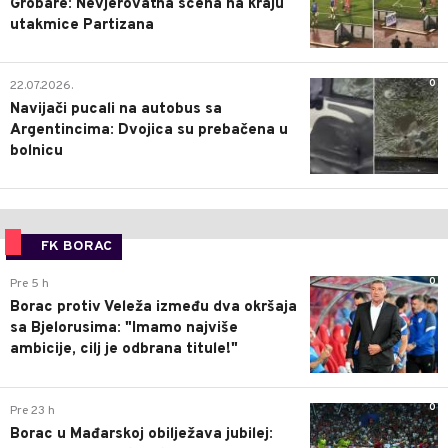
Grobare: Nevjerovatna scena na kraju
utakmice Partizana
0
22.07.2026.
Navijači pucali na autobus sa
Argentincima: Dvojica su prebačena u
bolnicu
FK BORAC
0
Pre 5 h
Borac protiv Veleža između dva okršaja
sa Bjelorusima: "Imamo najviše
ambicije, cilj je odbrana titule!"
0
Pre 23 h
Borac u Mađarskoj obilježava jubilej: