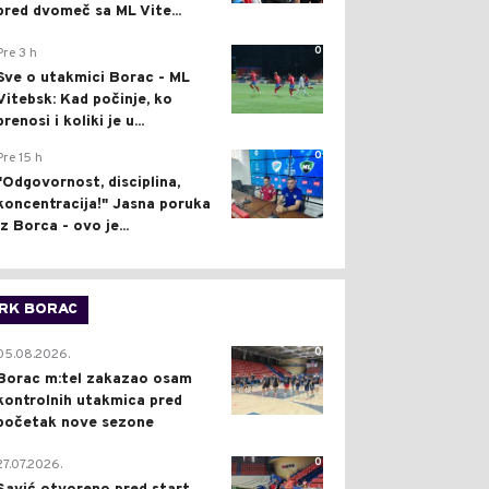
pred dvomeč sa ML Vite...
0
Pre 3 h
Sve o utakmici Borac - ML
Vitebsk: Kad počinje, ko
prenosi i koliki je u...
0
Pre 15 h
"Odgovornost, disciplina,
koncentracija!" Jasna poruka
iz Borca - ovo je...
RK BORAC
0
05.08.2026.
Borac m:tel zakazao osam
kontrolnih utakmica pred
početak nove sezone
0
27.07.2026.