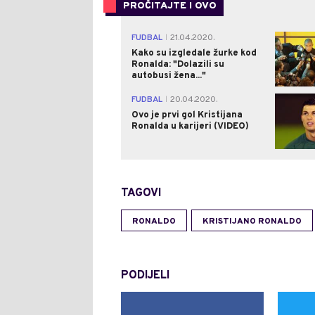
PROČITAJTE I OVO
FUDBAL
21.04.2020.
|
Kako su izgledale žurke kod
Ronalda: "Dolazili su
autobusi žena..."
FUDBAL
20.04.2020.
|
Ovo je prvi gol Kristijana
Ronalda u karijeri (VIDEO)
TAGOVI
RONALDO
KRISTIJANO RONALDO
PODIJELI