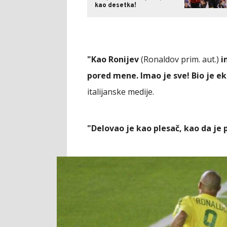
kao desetka!
"Kao Ronijev
(Ronaldov prim. aut.)
i
pored mene. Imao je sve! Bio je eks
italijanske medije.
"Delovao je kao plesač, kao da je 