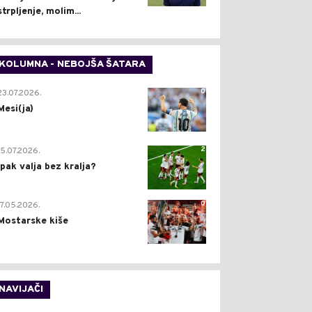
strpljenje, molim...
KOLUMNA - NEBOJŠA ŠATARA
0
23.07.2026.
Mesi(ja)
2
15.07.2026.
Ipak valja bez kralja?
0
17.05.2026.
Mostarske kiše
NAVIJAČI