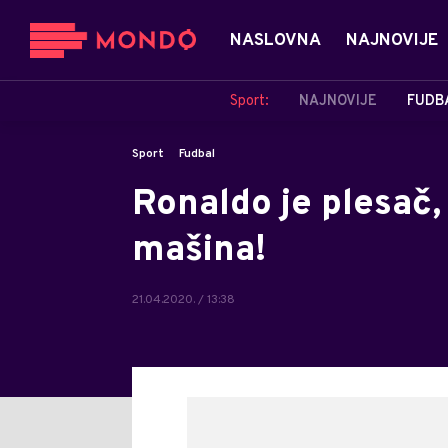
NASLOVNA
NAJNOVIJE
Sport:
NAJNOVIJE
FUDB
Sport
Fudbal
Ronaldo je plesač, 
mašina!
21.04.2020. / 13:38