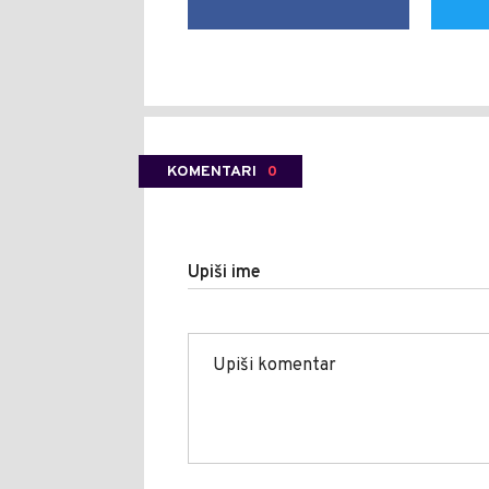
KOMENTARI
0
Upiši ime