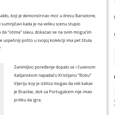
naldo, koji je demonstrirao moć u dresu Barselone,
li sumnjičavi kada je na veliku scenu stupio
o da "otima" slavu, dokazao se na svim mogućim
 uspešniji pošto u svojoj kolekciji ima pet titula
.
Zanimljivo poređenje dopalo se i čuvenom
italijanskom napadaču Kristijanu "Bobu"
Vijeriju koji je izbliza mogao da vidi kakav
je Brazilac, dok sa Portugalcem nije imao
priliku da igra.