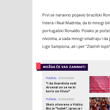
Prvi se naravno pojavio brazilski Ro
Intera i Real Madrida, da bi mnogi bi
portugalski Ronaldo. Polako je poče
nivoima, a sada mnogi smatraju i da je
Lige šampiona, ali i pet "Zlatnih lopti"
MOŽDA ĆE VAS ZANIMATI
0
FUDBAL
21.04.2020.
|
"I da Gvardiola vodi
Arsenal on se ne bi
borio za titulu"
0
FUDBAL
21.04.2020.
|
Skols otvoreno o Vidiću:
Bio je "ludak", igrao je i