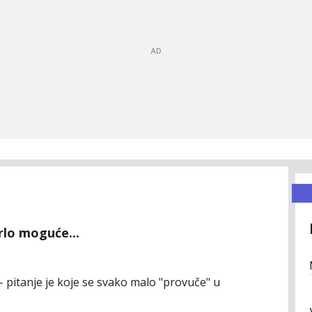
rlo moguće...
- pitanje je koje se svako malo "provuče" u