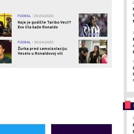
0
0
FUDBAL
20.04.2020.
|
Koje je godište Taribo Vest?
Evo šta kaže Ronaldo
0
0
FUDBAL
20.04.2020.
|
Žurka pred samoizolaciju:
Veselo u Ronaldovoj vili