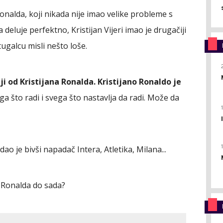
Ronalda, koji nikada nije imao velike probleme s
 deluje perfektno, Kristijan Vijeri imao je drugačiji
tugalcu misli nešto loše.
ji od Kristijana Ronalda. Kristijano Ronaldo je
ga što radi i svega što nastavlja da radi. Može da
odao je bivši napadač Intera, Atletika, Milana...
a Ronalda do sada?