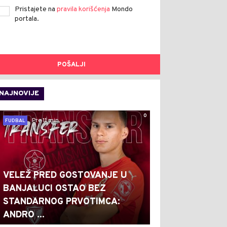
Pristajete na
pravila korišćenja
Mondo
portala.
POŠALJI
NAJNOVIJE
0
Pre 11 min
FUDBAL
VELEŽ PRED GOSTOVANJE U
BANJALUCI OSTAO BEZ
STANDARNOG PRVOTIMCA:
ANDRO ...