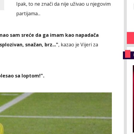
Ipak, to ne znači da nije uživao u njegovim
partijama...
mao sam sreće da ga imam kao napadača
plozivan, snažan, brz..."
, kazao je Vijeri za
plesao sa loptom!".