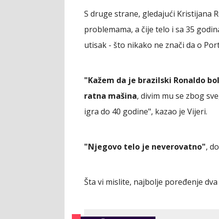
S druge strane, gledajući Kristijana 
problemama, a čije telo i sa 35 godina
utisak - što nikako ne znači da o Por
"Kažem da je brazilski Ronaldo bol
ratna mašina
, divim mu se zbog sve
igra do 40 godine", kazao je Vijeri.
"Njegovo telo je neverovatno"
, d
Šta vi mislite, najbolje poređenje dv