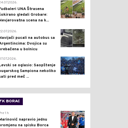
0
24.07.2026.
Fudbaleri UNA Štrasena
šokirano gledali Grobare:
Nevjerovatna scena na k...
0
22.07.2026.
Navijači pucali na autobus sa
Argentincima: Dvojica su
prebačena u bolnicu
1
07.07.2026.
Levski se oglasio: Saopštenje
bugarskog šampiona nekoliko
sati pred meč ...
FK BORAC
0
Pre 1 h
Marinović napravio jednu
promjenu na spisku Borca