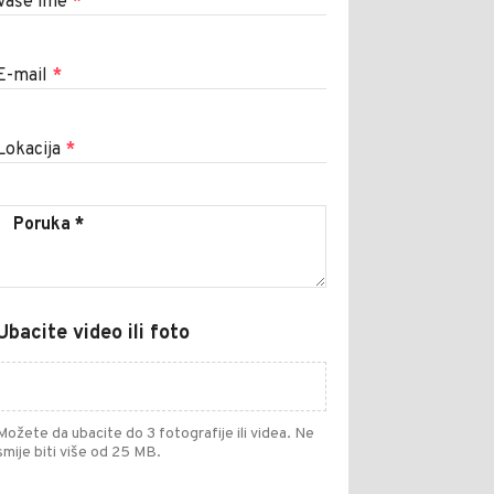
Vaše ime
*
E-mail
*
Lokacija
*
Ubacite video ili foto
Možete da ubacite do 3 fotografije ili videa. Ne
smije biti više od 25 MB.