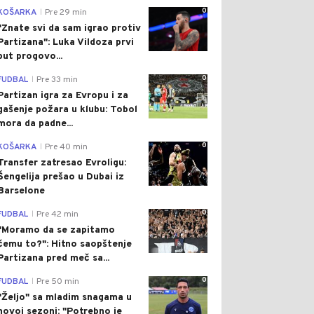
0
KOŠARKA
Pre 29 min
|
"Znate svi da sam igrao protiv
Partizana": Luka Vildoza prvi
put progovo...
0
FUDBAL
Pre 33 min
|
Partizan igra za Evropu i za
gašenje požara u klubu: Tobol
mora da padne...
0
KOŠARKA
Pre 40 min
|
Transfer zatresao Evroligu:
Šengelija prešao u Dubai iz
Barselone
0
FUDBAL
Pre 42 min
|
"Moramo da se zapitamo
čemu to?": Hitno saopštenje
Partizana pred meč sa...
0
FUDBAL
Pre 50 min
|
"Željo" sa mladim snagama u
novoj sezoni: "Potrebno je