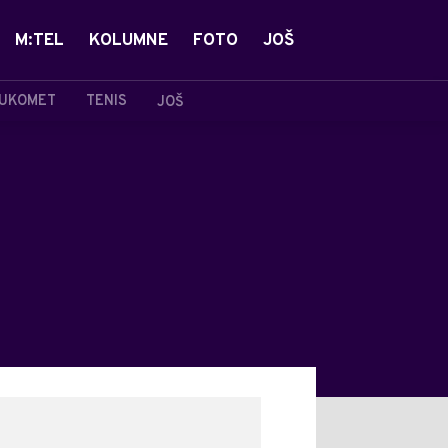
M:TEL
KOLUMNE
FOTO
JOŠ
UKOMET
TENIS
JOŠ