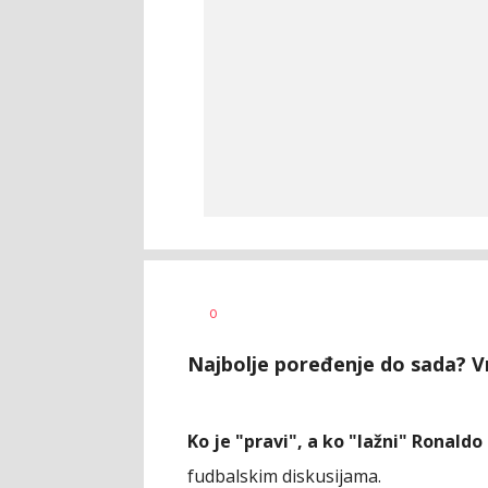
Milutin
AUTOR
0
Vujičić
Najbolje poređenje do sada? V
Ko je "pravi", a ko "lažni" Ronaldo
fudbalskim diskusijama.