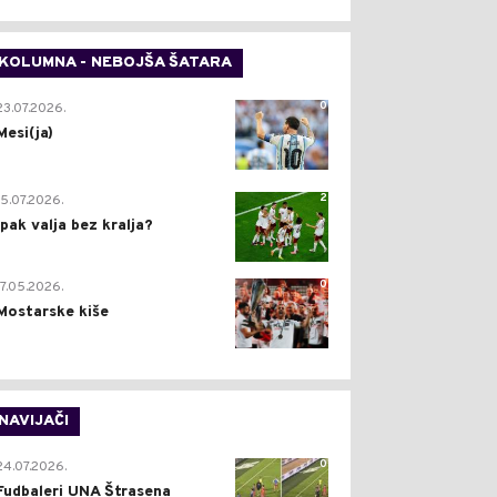
KOLUMNA - NEBOJŠA ŠATARA
0
23.07.2026.
Mesi(ja)
2
15.07.2026.
Ipak valja bez kralja?
0
17.05.2026.
Mostarske kiše
NAVIJAČI
0
24.07.2026.
Fudbaleri UNA Štrasena