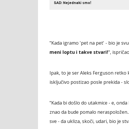
SAD: Nejednaki smo!
"Kada igramo 'pet na pet' - bio je svu
meni loptu i takve stvari!
", ispriča
Ipak, to je ser Aleks Ferguson retko 
isključivo postizao posle prekida - s
"Kada bi došlo do utakmice - e, onda 
znao da bude pomalo neraspoložen... 
sve - da ukliza, skoči, udari, bio je s