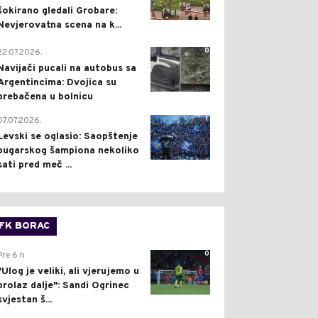
šokirano gledali Grobare:
Nevjerovatna scena na k...
0
22.07.2026.
Navijači pucali na autobus sa
Argentincima: Dvojica su
prebačena u bolnicu
1
07.07.2026.
Levski se oglasio: Saopštenje
bugarskog šampiona nekoliko
sati pred meč ...
FK BORAC
0
Pre 6 h
"Ulog je veliki, ali vjerujemo u
prolaz dalje": Sandi Ogrinec
svjestan š...