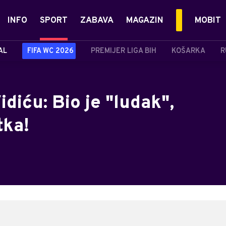
INFO
SPORT
ZABAVA
MAGAZIN
MOBIT
AL
FIFA WC 2026
PREMIJER LIGA BIH
KOŠARKA
R
diću: Bio je "ludak",
tka!