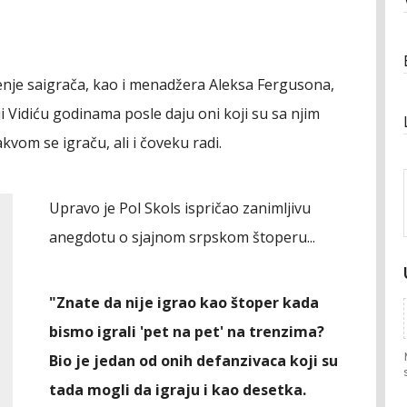
nje saigrača, kao i menadžera Aleksa Fergusona,
i Vidiću godinama posle daju oni koji su sa njim
kakvom se igraču, ali i čoveku radi.
Upravo je Pol Skols ispričao zanimljivu
anegdotu o sjajnom srpskom štoperu...
"Znate da nije igrao kao štoper kada
bismo igrali 'pet na pet' na trenzima?
Bio je jedan od onih defanzivaca koji su
tada mogli da igraju i kao desetka.