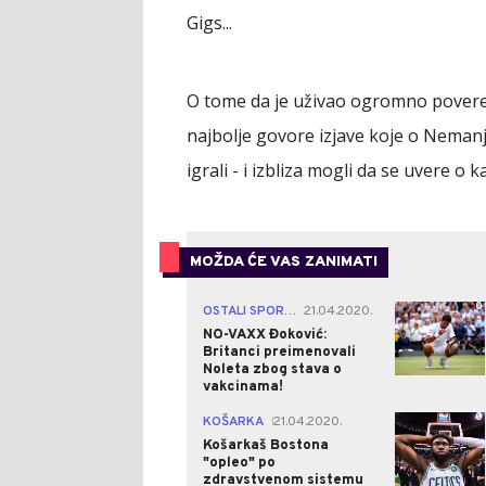
Gigs...
O tome da je uživao ogromno povere
najbolje govore izjave koje o Nemanj
igrali - i izbliza mogli da se uvere o 
MOŽDA ĆE VAS ZANIMATI
0
OSTALI SPORTOVI
21.04.2020.
|
NO-VAXX Đoković:
Britanci preimenovali
Noleta zbog stava o
vakcinama!
0
KOŠARKA
21.04.2020.
|
Košarkaš Bostona
"opleo" po
zdravstvenom sistemu