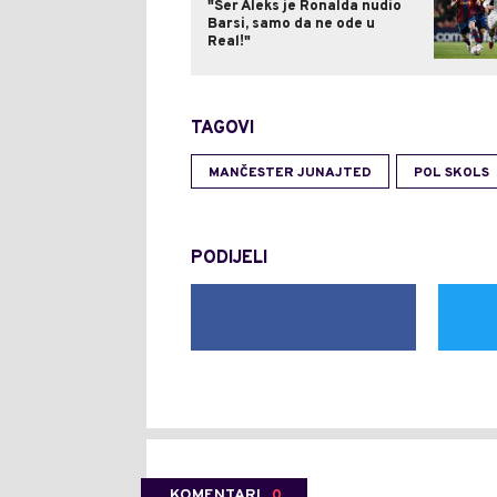
"Ser Aleks je Ronalda nudio
Barsi, samo da ne ode u
Real!"
TAGOVI
MANČESTER JUNAJTED
POL SKOLS
PODIJELI
KOMENTARI
0