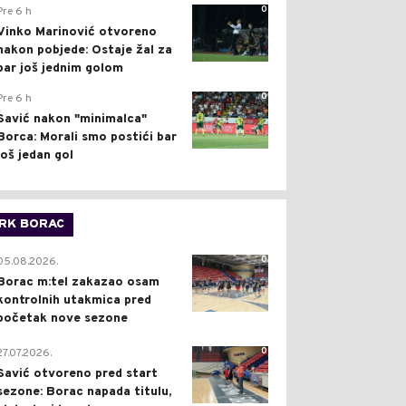
0
Pre 6 h
Vinko Marinović otvoreno
nakon pobjede: Ostaje žal za
bar još jednim golom
0
Pre 6 h
Savić nakon "minimalca"
Borca: Morali smo postići bar
još jedan gol
RK BORAC
0
05.08.2026.
Borac m:tel zakazao osam
kontrolnih utakmica pred
početak nove sezone
0
27.07.2026.
Savić otvoreno pred start
sezone: Borac napada titulu,