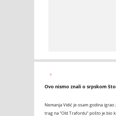
Milutin
AUTOR
0
Vujičić
Ovo nismo znali o srpskom štop
Nemanja Vidić je osam godina igrao z
trag na "Old Trafordu" pošto je bio k