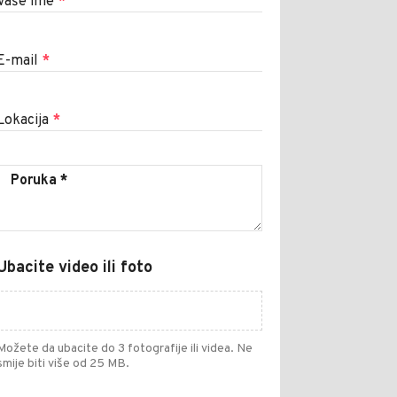
Vaše ime
*
E-mail
*
Lokacija
*
Ubacite video ili foto
Možete da ubacite do 3 fotografije ili videa. Ne
smije biti više od 25 MB.