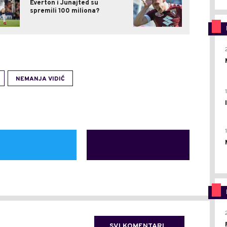
Everton i Junajted su
spremili 100 miliona?
NEMANJA VIDIĆ
SVI KOMENTARI