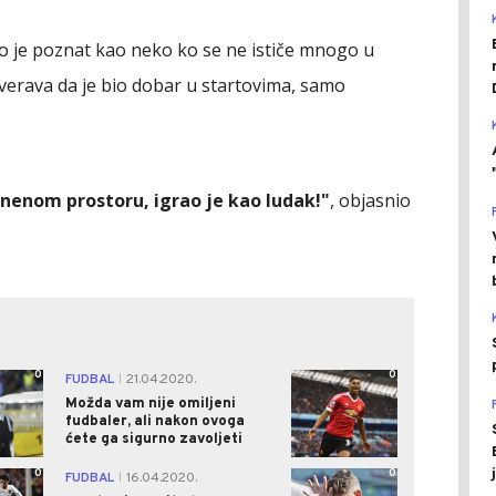
io je poznat kao neko ko se ne ističe mnogo u
verava da je bio dobar u startovima, samo
znenom prostoru, igrao je kao ludak!"
, objasnio
0
0
FUDBAL
21.04.2020.
|
Možda vam nije omiljeni
fudbaler, ali nakon ovoga
ćete ga sigurno zavoljeti
0
0
FUDBAL
16.04.2020.
|