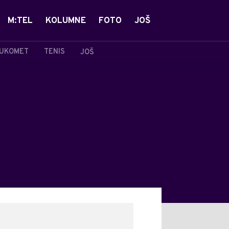
M:TEL
KOLUMNE
FOTO
JOŠ
UKOMET
TENIS
JOŠ