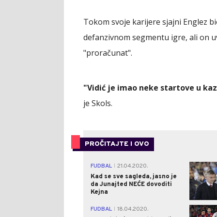
Tokom svoje karijere sjajni Englez b
defanzivnom segmentu igre, ali on u
"proračunat".
"Vidić je imao neke startove u ka
je Skols.
PROČITAJTE I OVO
FUDBAL
21.04.2020.
|
Kad se sve sagleda, jasno je
da Junajted NEĆE dovoditi
Kejna
FUDBAL
18.04.2020.
|