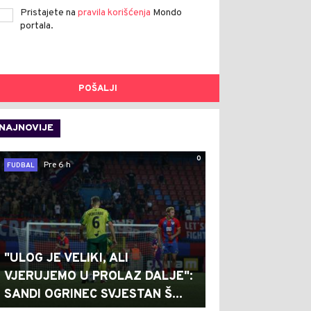
Pristajete na
pravila korišćenja
Mondo
portala.
POŠALJI
NAJNOVIJE
0
Pre 6 h
FUDBAL
"ULOG JE VELIKI, ALI
VJERUJEMO U PROLAZ DALJE":
SANDI OGRINEC SVJESTAN Š...