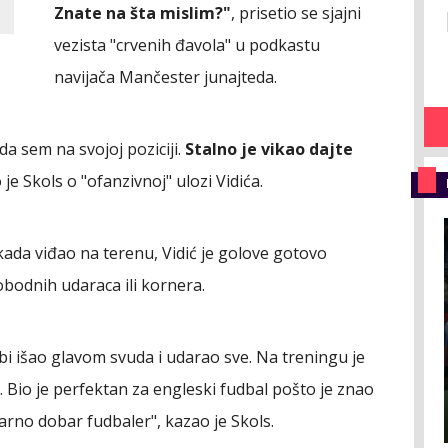
Znate na šta mislim?"
, prisetio se sjajni
vezista "crvenih đavola" u podkastu
navijača Mančester junajteda.
da sem na svojoj poziciji.
Stalno je vikao dajte
o je Skols o "ofanzivnoj" ulozi Vidića.
kada viđao na terenu, Vidić je golove gotovo
lobodnih udaraca ili kornera.
bi išao glavom svuda i udarao sve. Na treningu je
Bio je perfektan za engleski fudbal pošto je znao
tvarno dobar fudbaler", kazao je Skols.