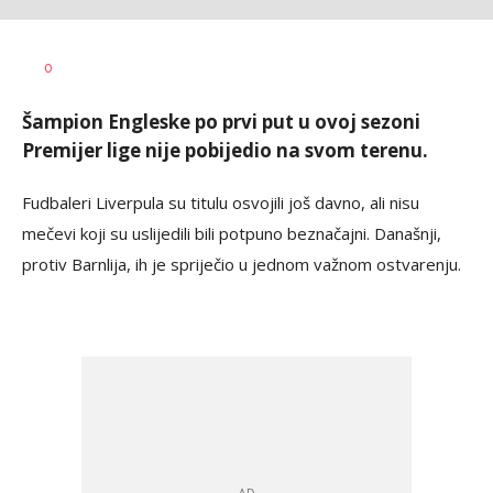
Dušan
AUTOR
0
Ninković
Šampion Engleske po prvi put u ovoj sezoni
Premijer lige nije pobijedio na svom terenu.
Fudbaleri Liverpula su titulu osvojili još davno, ali nisu
mečevi koji su uslijedili bili potpuno beznačajni. Današnji,
protiv Barnlija, ih je spriječio u jednom važnom ostvarenju.