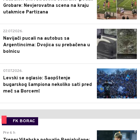
Grobare: Nevjerovatna scena na kraju
utakmice Partizana
0
22.07.2026.
Navijači pucali na autobus sa
Argentincima: Dvojica su prebačena u
bolnicu
1
07.07.2026.
Levski se oglasio: Saopštenje
bugarskog šampiona nekoliko sati pred
meč sa Borcem!
FK BORAC
0
Pre 6 h