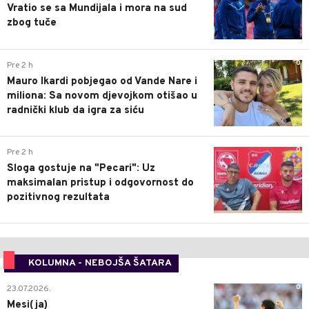
Vratio se sa Mundijala i mora na sud
zbog tuče
0
Pre 2 h
Mauro Ikardi pobjegao od Vande Nare i
miliona: Sa novom djevojkom otišao u
radnički klub da igra za siću
0
Pre 2 h
Sloga gostuje na "Pecari": Uz
maksimalan pristup i odgovornost do
pozitivnog rezultata
KOLUMNA - NEBOJŠA ŠATARA
0
23.07.2026.
Mesi(ja)