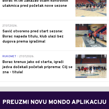
Borac m:tel zakazao osam kontrolnih
utakmica pred početak nove sezone
0
27.07.2026.
Savić otvoreno pred start sezone:
Borac napada titulu, klub ulazi bez
dugova prema igračima!
0
RUKOMET
27.07.2026.
|
Borac krenuo jako od starta, igrači
jedva dočekali početak priprema: Cilj se
zna - titula!
PREUZMI NOVU MONDO APLIKACIJU