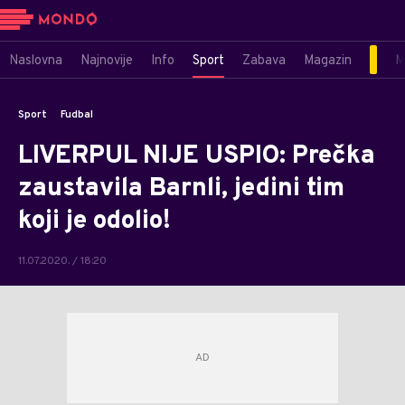
Naslovna
Najnovije
Info
Sport
Zabava
Magazin
M
Sport
Fudbal
LIVERPUL NIJE USPIO: Prečka
zaustavila Barnli, jedini tim
koji je odolio!
11.07.2020. / 18:20