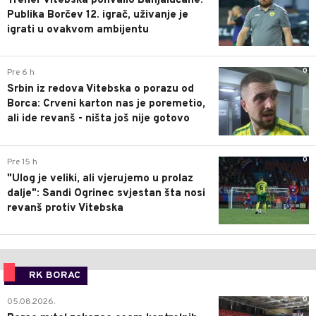
Trener Vitebska pohvalio Banjalučane:
Publika Borčev 12. igrač, uživanje je
igrati u ovakvom ambijentu
0
Pre 6 h
Srbin iz redova Vitebska o porazu od
Borca: Crveni karton nas je poremetio,
ali ide revanš - ništa još nije gotovo
0
Pre 15 h
"Ulog je veliki, ali vjerujemo u prolaz
dalje": Sandi Ogrinec svjestan šta nosi
revanš protiv Vitebska
RK BORAC
0
05.08.2026.