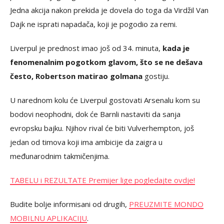
Jedna akcija nakon prekida je dovela do toga da Virdžil Van
Dajk ne isprati napadača, koji je pogodio za remi.
Liverpul je prednost imao još od 34. minuta,
kada je
fenomenalnim pogotkom glavom, što se ne dešava
često, Robertson matirao golmana
gostiju.
U narednom kolu će Liverpul gostovati Arsenalu kom su
bodovi neophodni, dok će Barnli nastaviti da sanja
evropsku bajku. Njihov rival će biti Vulverhempton, još
jedan od timova koji ima ambicije da zaigra u
međunarodnim takmičenjima.
TABELU i REZULTATE Premijer lige pogledajte ovdje!
Budite bolje informisani od drugih,
PREUZMITE MONDO
MOBILNU APLIKACIJU
.