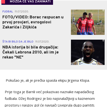
MOŽDA ĆE VAS ZANIMATI
0
FUDBAL
11.07.2020.
|
FOTO/VIDEO: Borac raspucan u
prvoj provjeri, evrogolovi
Zakarića i Ziljkića
0
ŠTA BI BILO DA JE BILO
11.07.2020.
|
NBA istorija bi bila drugačija:
Čekali Lebrona 2010, ali im je
rekao "NE"
Pokušao je, ali je prečka spasila ekipu Jirgena Klopa.
Prije toga je Barnli već pokazivao naznake napadačkog
fudbala. Džej Rodrigez je bio najsnalažljiviji u kaznenom
prostoru i njegov gol će navijači Liveprula dugo pamtiti.