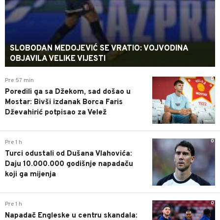
SLOBODAN MEDOJEVIĆ SE VRATIO: VOJVODINA
OBJAVILA VELIKE VIJESTI
0
Pre 57 min
Poredili ga sa Džekom, sad došao u
Mostar: Bivši izdanak Borca Faris
Dževahirić potpisao za Velež
0
Pre 1 h
Turci odustali od Dušana Vlahovića:
Daju 10.000.000 godišnje napadaču
koji ga mijenja
0
Pre 1 h
Napadač Engleske u centru skandala: