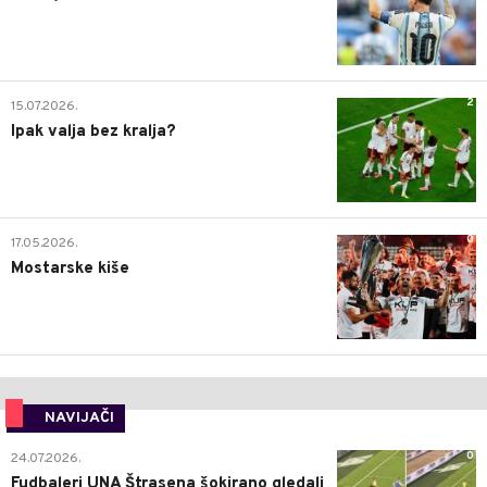
2
15.07.2026.
Ipak valja bez kralja?
0
17.05.2026.
Mostarske kiše
NAVIJAČI
0
24.07.2026.
Fudbaleri UNA Štrasena šokirano gledali