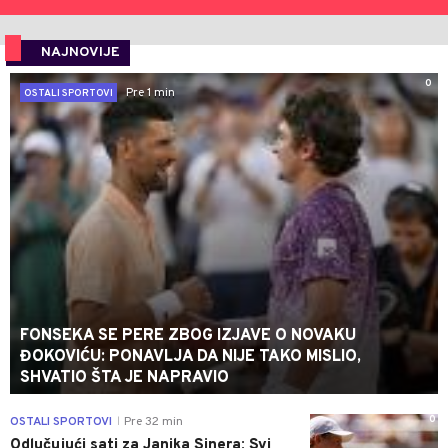
NAJNOVIJE
0
Pre 1 min
OSTALI SPORTOVI
FONSEKA SE PERE ZBOG IZJAVE O NOVAKU
ĐOKOVIĆU: PONAVLJA DA NIJE TAKO MISLIO,
SHVATIO ŠTA JE NAPRAVIO
0
OSTALI SPORTOVI
Pre 32 min
|
Odlučujući sati za Janika Sinera: Svi