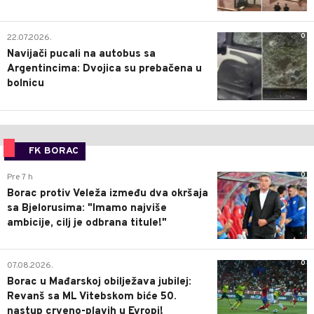
0
22.07.2026.
Navijači pucali na autobus sa
Argentincima: Dvojica su prebačena u
bolnicu
FK BORAC
0
Pre 7 h
Borac protiv Veleža između dva okršaja
sa Bjelorusima: "Imamo najviše
ambicije, cilj je odbrana titule!"
0
07.08.2026.
Borac u Mađarskoj obilježava jubilej:
Revanš sa ML Vitebskom biće 50.
nastup crveno-plavih u Evropi!