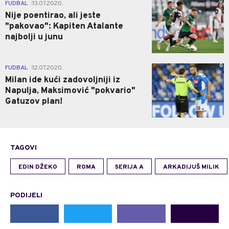
0
FUDBAL
13.07.2020.
|
Nije poentirao, ali jeste
"pakovao": Kapiten Atalante
najbolji u junu
0
FUDBAL
12.07.2020.
|
Milan ide kući zadovoljniji iz
Napulja, Maksimović "pokvario"
Gatuzov plan!
TAGOVI
EDIN DŽEKO
ROMA
SERIJA A
ARKADIJUŠ MILIK
PODIJELI