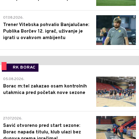
0
07.08.2026.
Trener Vitebska pohvalio Banjalučane:
Publika Borčev 12. igrač, uživanje je
igrati u ovakvom ambijentu
RK BORAC
0
05.08.2026.
Borac m:tel zakazao osam kontrolnih
utakmica pred početak nove sezone
0
27.07.2026.
Savić otvoreno pred start sezone:
Borac napada titulu, klub ulazi bez
dugova prema igračima!