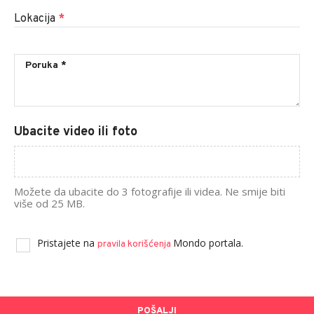
Lokacija
*
Ubacite video ili foto
Možete da ubacite do 3 fotografije ili videa. Ne smije biti
više od 25 MB.
Pristajete na
Mondo portala.
pravila korišćenja
POŠALJI