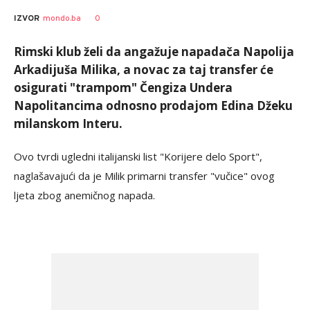
0
IZVOR
mondo.ba
Rimski klub želi da angažuje napadača Napolija
Arkadijuša Milika, a novac za taj transfer će
osigurati "trampom" Čengiza Undera
Napolitancima odnosno prodajom Edina Džeku
milanskom Interu.
Ovo tvrdi ugledni italijanski list "Korijere delo Sport",
naglašavajući da je Milik primarni transfer "vučice" ovog
ljeta zbog anemičnog napada.