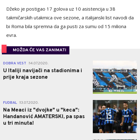
Džeko je postigao 17 golova uz 10 asistencija u 38
takmičarskih utakmica ove sezone, a italijanski list navodi da
bi Roma bila spremna da ga pusti za sumu od 15 miliona
evra.
MOŽDA ĆE VAS ZANIMATI
0
DOBRA VEST
14.07.2020.
|
U Italiji navijači na stadionima i
prije kraja sezone
0
FUDBAL
13.07.2020.
|
Na Meaci iz "dvojke" u "keca":
Handanović AMATERSKI, pa spas
u tri minuta!