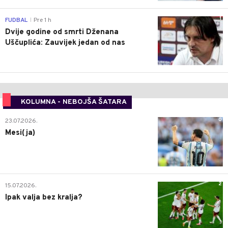
1
FUDBAL
Pre 1 h
|
Dvije godine od smrti Dženana
Uščuplića: Zauvijek jedan od nas
KOLUMNA - NEBOJŠA ŠATARA
0
23.07.2026.
Mesi(ja)
2
15.07.2026.
Ipak valja bez kralja?