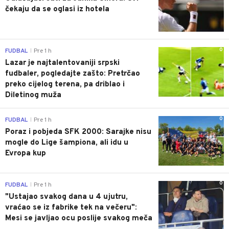
čekaju da se oglasi iz hotela
0
FUDBAL
Pre 1 h
|
Lazar je najtalentovaniji srpski
fudbaler, pogledajte zašto: Pretrčao
preko cijelog terena, pa driblao i
Diletinog muža
0
FUDBAL
Pre 1 h
|
Poraz i pobjeda SFK 2000: Sarajke nisu
mogle do Lige šampiona, ali idu u
Evropa kup
0
FUDBAL
Pre 1 h
|
"Ustajao svakog dana u 4 ujutru,
vraćao se iz fabrike tek na večeru":
Mesi se javljao ocu poslije svakog meča