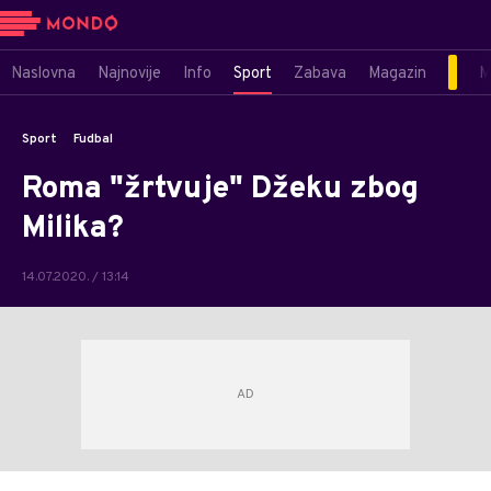
Naslovna
Najnovije
Info
Sport
Zabava
Magazin
M
Sport
Fudbal
Roma "žrtvuje" Džeku zbog
Milika?
14.07.2020. / 13:14