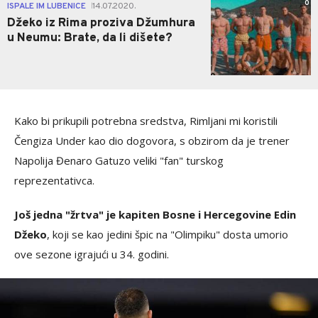
0
ISPALE IM LUBENICE
14.07.2020.
|
Džeko iz Rima proziva Džumhura
u Neumu: Brate, da li dišete?
Kako bi prikupili potrebna sredstva, Rimljani mi koristili
Čengiza Under kao dio dogovora, s obzirom da je trener
Napolija Đenaro Gatuzo veliki "fan" turskog
reprezentativca.
Još jedna "žrtva" je kapiten Bosne i Hercegovine Edin
Džeko
, koji se kao jedini špic na "Olimpiku" dosta umorio
ove sezone igrajući u 34. godini.