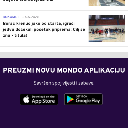
0
RUKOMET
27.07.2026.
|
Borac krenuo jako od starta, igrači
jedva dočekali početak priprema: Cilj se
zna - titula!
PREUZMI NOVU MONDO APLIKACIJU
Savršen spoj vijesti i zabave.