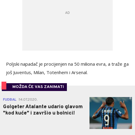
Poljski napadač je procijenjen na 50 miliona evra, a traže ga
još Juventus, Milan, Totenhem i Arsenal.
MOŽDA ĆE VAS ZANIMATI
0
FUDBAL
14.07.2020.
|
Golgeter Atalante udario glavom
"kod kuće" i završio u bolnici!