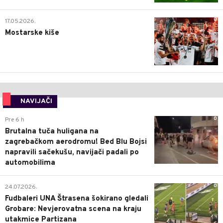
0
17.05.2026.
Mostarske kiše
NAVIJAČI
0
Pre 6 h
Brutalna tuča huligana na
zagrebačkom aerodromu! Bed Blu Bojsi
napravili sačekušu, navijači padali po
automobilima
0
24.07.2026.
Fudbaleri UNA Štrasena šokirano gledali
Grobare: Nevjerovatna scena na kraju
utakmice Partizana