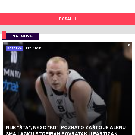
POŠALJI
NAJNOVIJE
0
Pre 7 min
KOŠARKA
NIJE "ŠTA", NEGO "KO": POZNATO ZAŠTO JE ALENU
SMAILAGIĆU STOPIRAN POVRATAK U PARTIZAN