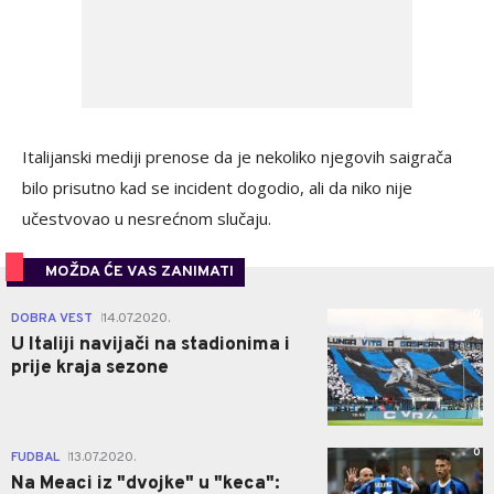
Italijanski mediji prenose da je nekoliko njegovih saigrača
bilo prisutno kad se incident dogodio, ali da niko nije
učestvovao u nesrećnom slučaju.
MOŽDA ĆE VAS ZANIMATI
0
DOBRA VEST
14.07.2020.
|
U Italiji navijači na stadionima i
prije kraja sezone
0
FUDBAL
13.07.2020.
|
Na Meaci iz "dvojke" u "keca":