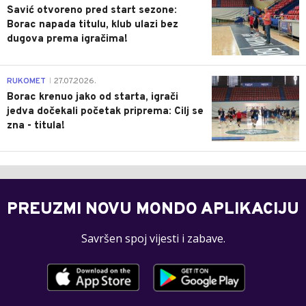
Savić otvoreno pred start sezone:
Borac napada titulu, klub ulazi bez
dugova prema igračima!
0
RUKOMET
27.07.2026.
|
Borac krenuo jako od starta, igrači
jedva dočekali početak priprema: Cilj se
zna - titula!
PREUZMI NOVU MONDO APLIKACIJU
Savršen spoj vijesti i zabave.