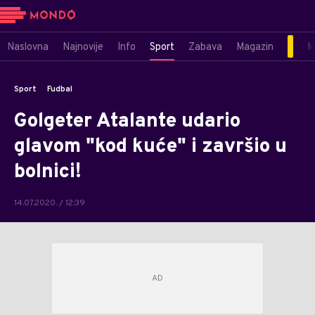
Naslovna
Najnovije
Info
Sport
Zabava
Magazin
M
Sport
Fudbal
Golgeter Atalante udario
glavom "kod kuće" i završio u
bolnici!
14.07.2020. / 12:39