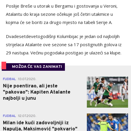
Poslije Breše u utorak u Bergamu i gostovanja u Veroni,
Atalantu do kraja sezone očekuje još četiri utakmice u
kojima će se boriti za drugo mjesto na tabeli Serije A.
Dvadesetdevetogodišnji Kolumbijac je jedan od najboljih
strijelaca Atalante ove sezone sa 17 postignutih golova iz
29 nastupa. Većinu pogodaka postigao je ulazeći sa klupe.
MOŽDA ĆE VAS ZANIMATI
0
FUDBAL
13.07.2020.
|
Nije poentirao, ali jeste
"pakovao": Kapiten Atalante
najbolji u junu
0
FUDBAL
12.07.2020.
|
Milan ide kući zadovoljniji iz
Napulja, Maksimović "pokvario"