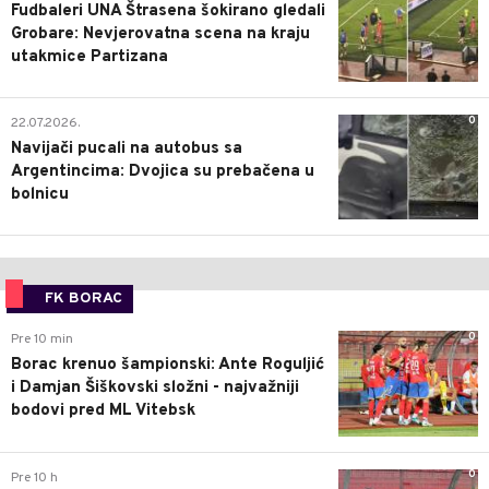
Fudbaleri UNA Štrasena šokirano gledali
Grobare: Nevjerovatna scena na kraju
utakmice Partizana
0
22.07.2026.
Navijači pucali na autobus sa
Argentincima: Dvojica su prebačena u
bolnicu
FK BORAC
0
Pre 10 min
Borac krenuo šampionski: Ante Roguljić
i Damjan Šiškovski složni - najvažniji
bodovi pred ML Vitebsk
0
Pre 10 h