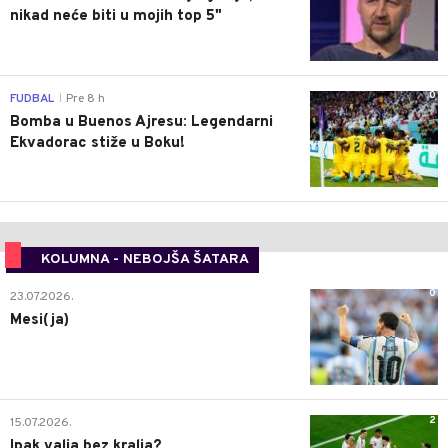
nikad neće biti u mojih top 5"
0
FUDBAL
Pre 8 h
|
Bomba u Buenos Ajresu: Legendarni
Ekvadorac stiže u Boku!
KOLUMNA - NEBOJŠA ŠATARA
0
23.07.2026.
Mesi(ja)
2
15.07.2026.
Ipak valja bez kralja?