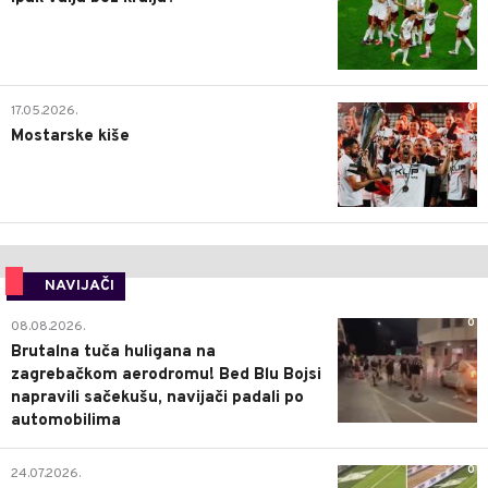
0
17.05.2026.
Mostarske kiše
NAVIJAČI
0
08.08.2026.
Brutalna tuča huligana na
zagrebačkom aerodromu! Bed Blu Bojsi
napravili sačekušu, navijači padali po
automobilima
0
24.07.2026.