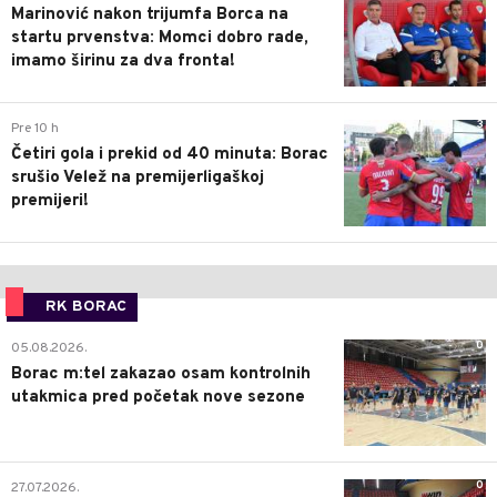
Marinović nakon trijumfa Borca na
startu prvenstva: Momci dobro rade,
imamo širinu za dva fronta!
3
Pre 10 h
Četiri gola i prekid od 40 minuta: Borac
srušio Velež na premijerligaškoj
premijeri!
RK BORAC
0
05.08.2026.
Borac m:tel zakazao osam kontrolnih
utakmica pred početak nove sezone
0
27.07.2026.