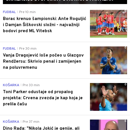
0
FUDBAL
Pre 10 min
|
Borac krenuo šampionski: Ante Roguljić
i Damjan Šiškovski složni - najvažniji
bodovi pred ML Vitebsk
0
FUDBAL
Pre 30 min
|
Vanja Dragojević loše počeo u Glazgov
Rendžersu: Skrivio penal i zamijenjen
na poluvremenu
0
KOŠARKA
Pre 33 min
|
Toni Parker odustaje od propalog
projekta: Crvena zvezda je kap koja je
prelila čašu
0
KOŠARKA
Pre 37 min
|
Dino Rađa: "Nikola Jokić je genije, ali