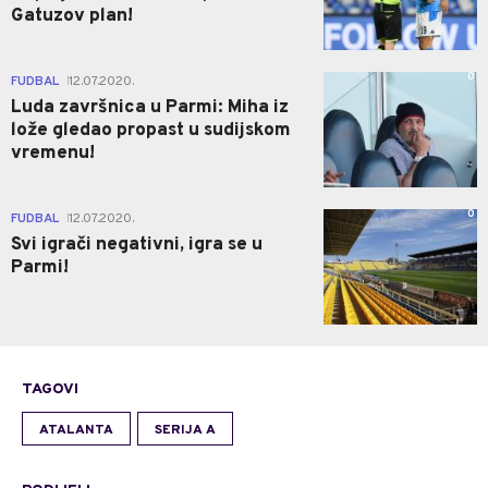
Gatuzov plan!
0
FUDBAL
12.07.2020.
|
Luda završnica u Parmi: Miha iz
lože gledao propast u sudijskom
vremenu!
0
FUDBAL
12.07.2020.
|
Svi igrači negativni, igra se u
Parmi!
TAGOVI
ATALANTA
SERIJA A