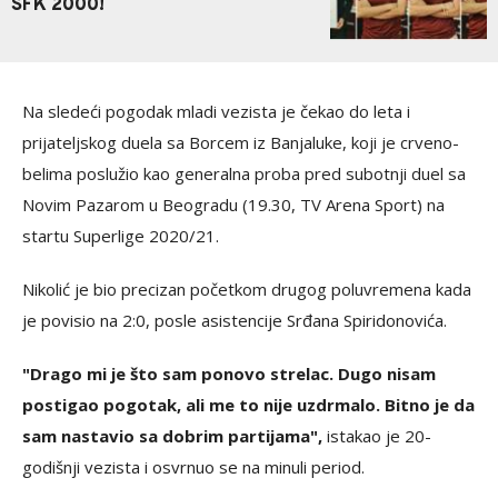
SFK 2000!
Na sledeći pogodak mladi vezista je čekao do leta i
prijateljskog duela sa Borcem iz Banjaluke, koji je crveno-
belima poslužio kao generalna proba pred subotnji duel sa
Novim Pazarom u Beogradu (19.30, TV Arena Sport) na
startu Superlige 2020/21.
Nikolić je bio precizan početkom drugog poluvremena kada
je povisio na 2:0, posle asistencije Srđana Spiridonovića.
"Drago mi je što sam ponovo strelac. Dugo nisam
postigao pogotak, ali me to nije uzdrmalo. Bitno je da
sam nastavio sa dobrim partijama",
istakao je 20-
godišnji vezista i osvrnuo se na minuli period.