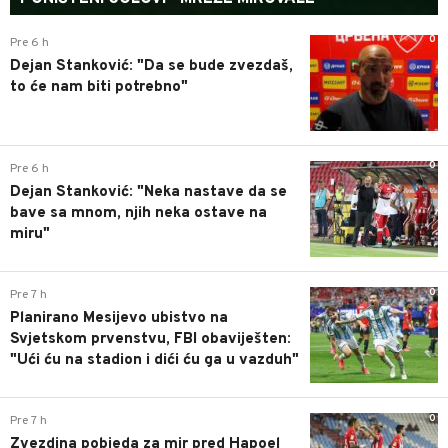
0
Pre 6 h
Dejan Stanković: "Da se bude zvezdaš,
to će nam biti potrebno"
0
Pre 6 h
Dejan Stanković: "Neka nastave da se
bave sa mnom, njih neka ostave na
miru"
0
Pre 7 h
Planirano Mesijevo ubistvo na
Svjetskom prvenstvu, FBI obaviješten:
"Ući ću na stadion i dići ću ga u vazduh"
0
Pre 7 h
Zvezdina pobjeda za mir pred Hapoel