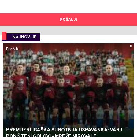
POŠALJI
NAJNOVIJE
0
Pre 6 h
PREMIJERLIGAŠKA SUBOTNJA USPAVANKA: VAR I
PONIŠTENI GOLOVI - MREŽE MIROVALE