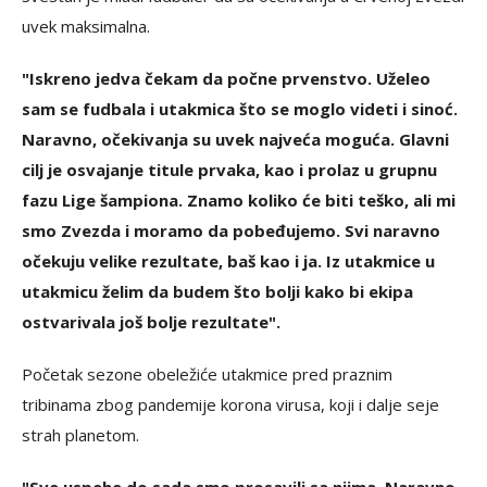
uvek maksimalna.
"Iskreno jedva čekam da počne prvenstvo. Uželeo
sam se fudbala i utakmica što se moglo videti i sinoć.
Naravno, očekivanja su uvek najveća moguća. Glavni
cilj je osvajanje titule prvaka, kao i prolaz u grupnu
fazu Lige šampiona. Znamo koliko će biti teško, ali mi
smo Zvezda i moramo da pobeđujemo. Svi naravno
očekuju velike rezultate, baš kao i ja. Iz utakmice u
utakmicu želim da budem što bolji kako bi ekipa
ostvarivala još bolje rezultate".
Početak sezone obeležiće utakmice pred praznim
tribinama zbog pandemije korona virusa, koji i dalje seje
strah planetom.
"Sve uspehe do sada smo prosavili sa njima. Naravno