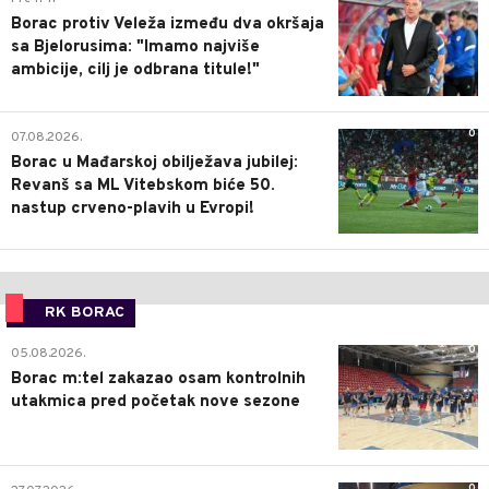
Borac protiv Veleža između dva okršaja
sa Bjelorusima: "Imamo najviše
ambicije, cilj je odbrana titule!"
0
07.08.2026.
Borac u Mađarskoj obilježava jubilej:
Revanš sa ML Vitebskom biće 50.
nastup crveno-plavih u Evropi!
RK BORAC
0
05.08.2026.
Borac m:tel zakazao osam kontrolnih
utakmica pred početak nove sezone
0