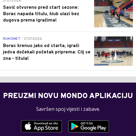
27.07.2026.
Savić otvoreno pred start sezone:
Borac napada titulu, klub ulazi bez
dugova prema igračima!
0
RUKOMET
27.07.2026.
|
Borac krenuo jako od starta, igrači
jedva dočekali početak priprema: Cilj se
zna - titula!
PREUZMI NOVU MONDO APLIKACIJU
Savršen spoj vijesti i zabave.