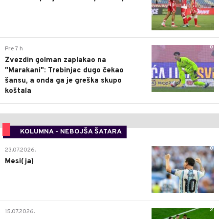
0
Pre 7 h
Zvezdin golman zaplakao na
"Marakani": Trebinjac dugo čekao
šansu, a onda ga je greška skupo
koštala
KOLUMNA - NEBOJŠA ŠATARA
0
23.07.2026.
Mesi(ja)
2
15.07.2026.