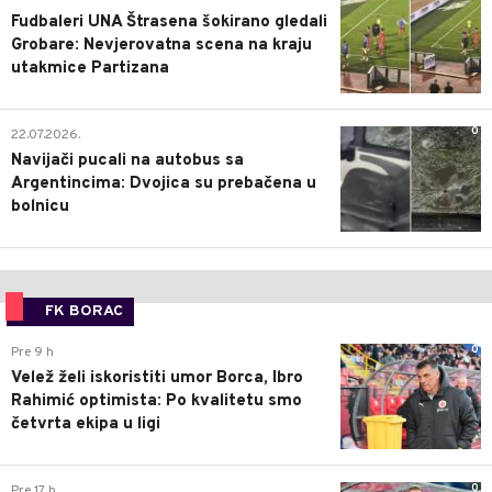
Fudbaleri UNA Štrasena šokirano gledali
Grobare: Nevjerovatna scena na kraju
utakmice Partizana
0
22.07.2026.
Navijači pucali na autobus sa
Argentincima: Dvojica su prebačena u
bolnicu
FK BORAC
0
Pre 9 h
Velež želi iskoristiti umor Borca, Ibro
Rahimić optimista: Po kvalitetu smo
četvrta ekipa u ligi
0
Pre 17 h