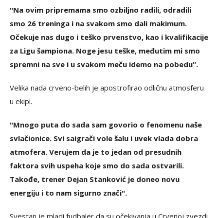
"Na ovim pripremama smo ozbiljno radili, odradili
smo 26 treninga i na svakom smo dali makimum.
Očekuje nas dugo i teško prvenstvo, kao i kvalifikacije
za Ligu šampiona. Noge jesu teške, međutim mi smo
spremni na sve i u svakom meču idemo na pobedu".
Velika nada crveno-belih je apostrofirao odličnu atmosferu
u ekipi.
"Mnogo puta do sada sam govorio o fenomenu naše
svlačionice. Svi saigrači vole šalu i uvek vlada dobra
atmofera. Verujem da je to jedan od presudnih
faktora svih uspeha koje smo do sada ostvarili.
Takođe, trener Dejan Stanković je doneo novu
energiju i to nam sigurno znači".
Svestan je mladi fudbaler da su očekivanja u Crvenoj zvezdi