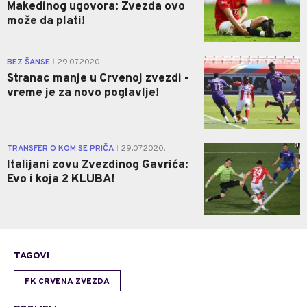
Makedinog ugovora: Zvezda ovo
može da plati!
0
BEZ ŠANSE
29.07.2020.
|
Stranac manje u Crvenoj zvezdi -
vreme je za novo poglavlje!
0
TRANSFER O KOM SE PRIČA
29.07.2020.
|
Italijani zovu Zvezdinog Gavrića:
Evo i koja 2 KLUBA!
TAGOVI
FK CRVENA ZVEZDA