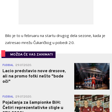
Bilo je to u februaru na startu drugog dela sezone, kada je
zatresao mrežu Čukaričkog u pobedi 2:0.
MOŽDA ĆE VAS ZANIMATI
0
FUDBAL
29.07.2020.
|
Lacio predstavio nove dresove,
ali na promo fotki nešto "bode
oči"
0
FUDBAL
29.07.2020.
|
Pojačanja za šampionke BiH:
Četiri reprezentativke stigle u