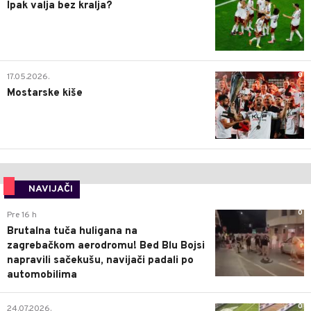
Ipak valja bez kralja?
0
17.05.2026.
Mostarske kiše
NAVIJAČI
0
Pre 16 h
Brutalna tuča huligana na
zagrebačkom aerodromu! Bed Blu Bojsi
napravili sačekušu, navijači padali po
automobilima
0
24.07.2026.