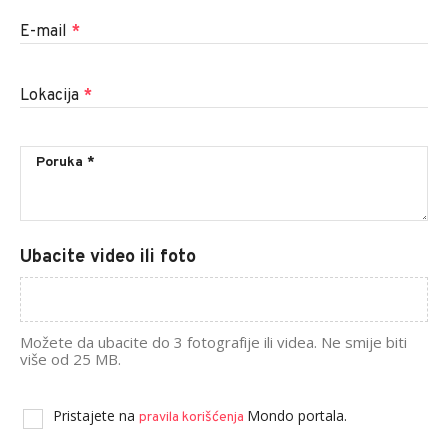
E-mail
*
Lokacija
*
Ubacite video ili foto
Možete da ubacite do 3 fotografije ili videa. Ne smije biti
više od 25 MB.
Pristajete na
Mondo portala.
pravila korišćenja