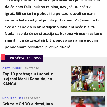
da će nam faliti huk sa tribina, navijači su naš 12.
igrač. Bili su tu i u pobedi i u porazu, davali su nam
vetar u leđa kad god je bilo potrebno. Mi ćemo da ti
sve od sebe da ih obradujemo iako oni neće biti tu.
Nadam se da će se situacija sa korona virusom uskoro
smiriti i da će zvezdaši biti ponovo sa nama u novim
pobedama"
, podvukao je Veljko Nikolić.
PROČITAJTE I OVO
0
OPET U VRHU!
29.07.2020.
|
Top 10 pretrage u fudbalu:
Izvjesni Mesi i Ronaldo, pa
KANGA!
0
MOGU I BOLJE?
29.07.2020.
|
Grk za MONDO o detaljima