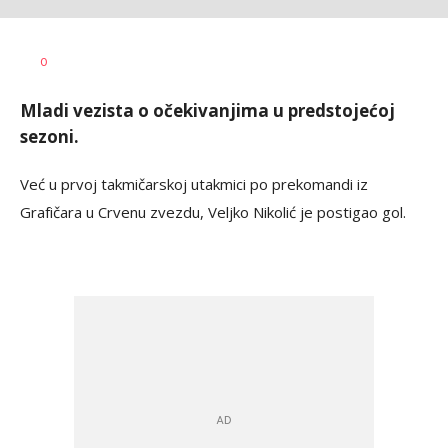
Jovan
AUTOR
0
Terzić
Mladi vezista o očekivanjima u predstojećoj
sezoni.
Već u prvoj takmičarskoj utakmici po prekomandi iz
Grafičara u Crvenu zvezdu, Veljko Nikolić je postigao gol.