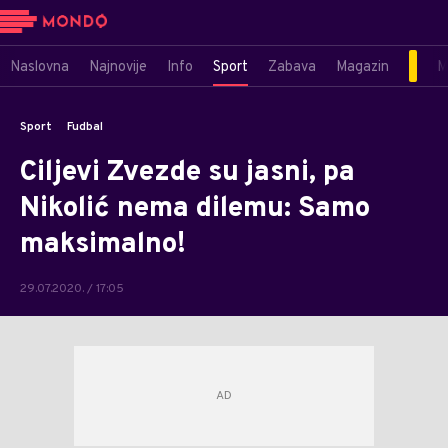
Naslovna
Najnovije
Info
Sport
Zabava
Magazin
M
Sport
Fudbal
Ciljevi Zvezde su jasni, pa
Nikolić nema dilemu: Samo
maksimalno!
29.07.2020. / 17:05