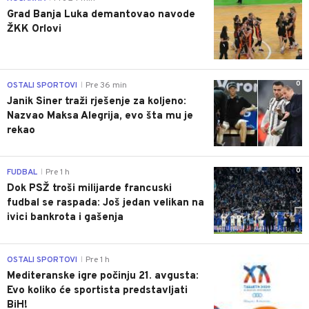
Grad Banja Luka demantovao navode
ŽKK Orlovi
0
OSTALI SPORTOVI
Pre 36 min
|
Janik Siner traži rješenje za koljeno:
Nazvao Maksa Alegrija, evo šta mu je
rekao
0
FUDBAL
Pre 1 h
|
Dok PSŽ troši milijarde francuski
fudbal se raspada: Još jedan velikan na
ivici bankrota i gašenja
0
OSTALI SPORTOVI
Pre 1 h
|
Mediteranske igre počinju 21. avgusta:
Evo koliko će sportista predstavljati
BiH!