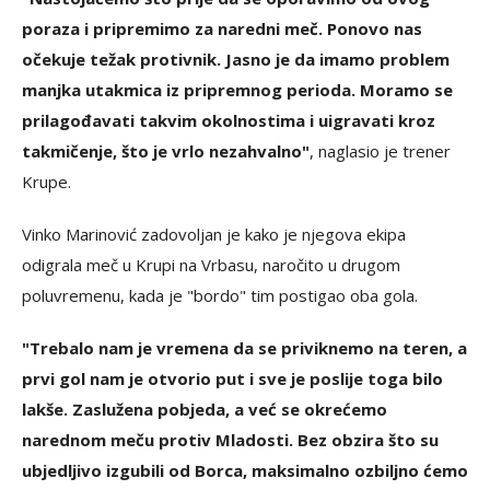
poraza i pripremimo za naredni meč. Ponovo nas
očekuje težak protivnik. Jasno je da imamo problem
manjka utakmica iz pripremnog perioda. Moramo se
prilagođavati takvim okolnostima i uigravati kroz
takmičenje, što je vrlo nezahvalno"
, naglasio je trener
Krupe.
Vinko Marinović zadovoljan je kako je njegova ekipa
odigrala meč u Krupi na Vrbasu, naročito u drugom
poluvremenu, kada je "bordo" tim postigao oba gola.
"Trebalo nam je vremena da se priviknemo na teren, a
prvi gol nam je otvorio put i sve je poslije toga bilo
lakše. Zaslužena pobjeda, a već se okrećemo
narednom meču protiv Mladosti. Bez obzira što su
ubjedljivo izgubili od Borca, maksimalno ozbiljno ćemo