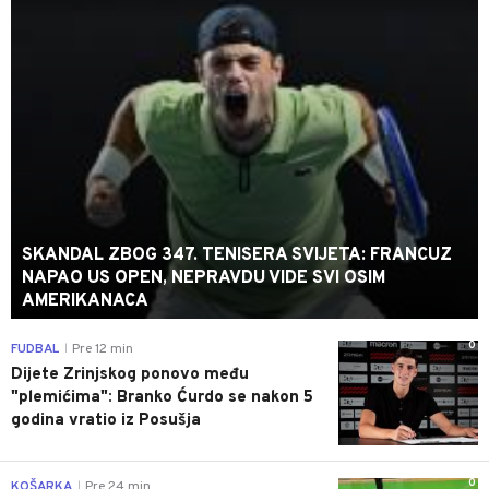
SKANDAL ZBOG 347. TENISERA SVIJETA: FRANCUZ
NAPAO US OPEN, NEPRAVDU VIDE SVI OSIM
AMERIKANACA
0
FUDBAL
Pre 12 min
|
Dijete Zrinjskog ponovo među
"plemićima": Branko Ćurdo se nakon 5
godina vratio iz Posušja
0
KOŠARKA
Pre 24 min
|