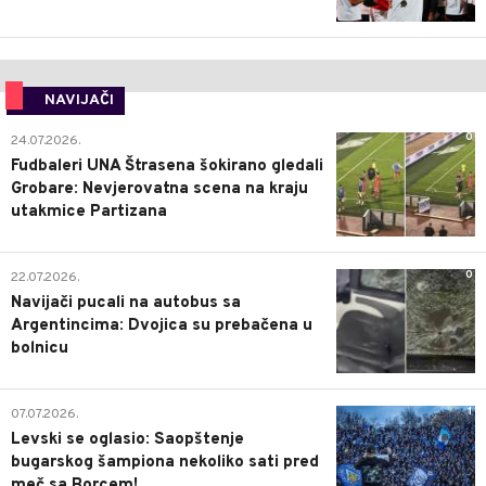
NAVIJAČI
0
24.07.2026.
Fudbaleri UNA Štrasena šokirano gledali
Grobare: Nevjerovatna scena na kraju
utakmice Partizana
0
22.07.2026.
Navijači pucali na autobus sa
Argentincima: Dvojica su prebačena u
bolnicu
1
07.07.2026.
Levski se oglasio: Saopštenje
bugarskog šampiona nekoliko sati pred
meč sa Borcem!