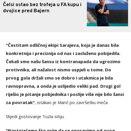
Čelsi ostao bez trofeja u FA kupu i
dvojice pred Bajern
"Čestitam odličnoj ekipi Sarajeva, koja je danas bila
konkretnija i preciznija od nas i zasluženo pobijedila.
Čekali smo našu šansu iz kontranapada da ugrozimo
protivnika, ali nažalost nismo uspjeli u tome. Do
prvog gola držali smo se dobro i utakmica je bila
ravnopravna, a onda je uslijedio veliki pad. Drugi gol
riješio je pitanje pobjednika i poslije više nije bilo šansi
za povratak"
, istakao je Marić po završetku meča.
Slijedi gostovanje Tuzla sitiju.
"Nastojaćemo što prije da se oporavimo od ovog