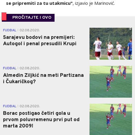
se pripremiti za tu utakmicu"
, izjavio je Marinović.
PROČITAJTE I OVO
0
FUDBAL
02.08.2020.
|
Sarajevu bodovi na premijeri:
Autogol i penal presudili Krupi
0
FUDBAL
02.08.2020.
|
Almedin Ziljkić na meti Partizana
i Čukaričkog?
1
FUDBAL
02.08.2020.
|
Borac postigao četiri gola u
prvom poluvremenu prvi put od
marta 2009!