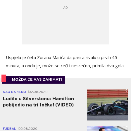
Uspjela je četa Zorana Marića da parira rivalu u prvih 45
minuta, a onda je, može se reći i nesrećno, primila dva gola.
MOŽDA ĆE VAS ZANIMATI
0
KAO NA FILMU
02.08.2020.
|
Ludilo u Silverstonu: Hamilton
pobijedio na tri točka! (VIDEO)
0
FUDBAL
02.08.2020.
|