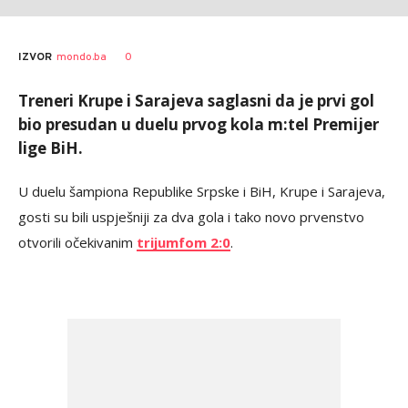
0
IZVOR
mondo.ba
Treneri Krupe i Sarajeva saglasni da je prvi gol
bio presudan u duelu prvog kola m:tel Premijer
lige BiH.
U duelu šampiona Republike Srpske i BiH, Krupe i Sarajeva,
gosti su bili uspješniji za dva gola i tako novo prvenstvo
otvorili očekivanim
trijumfom 2:0
.