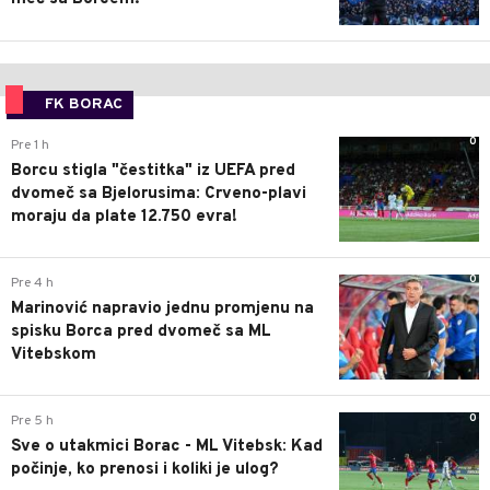
FK BORAC
0
Pre 1 h
Borcu stigla "čestitka" iz UEFA pred
dvomeč sa Bjelorusima: Crveno-plavi
moraju da plate 12.750 evra!
0
Pre 4 h
Marinović napravio jednu promjenu na
spisku Borca pred dvomeč sa ML
Vitebskom
0
Pre 5 h
Sve o utakmici Borac - ML Vitebsk: Kad
počinje, ko prenosi i koliki je ulog?