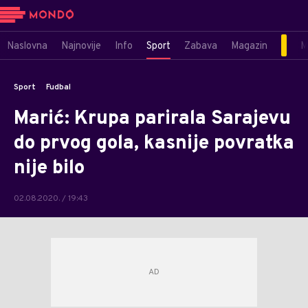
Naslovna
Najnovije
Info
Sport
Zabava
Magazin
M
Sport
Fudbal
Marić: Krupa parirala Sarajevu
do prvog gola, kasnije povratka
nije bilo
02.08.2020. / 19:43