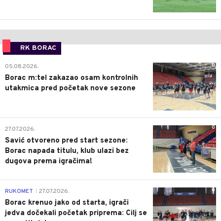
RK BORAC
0
05.08.2026.
Borac m:tel zakazao osam kontrolnih
utakmica pred početak nove sezone
0
27.07.2026.
Savić otvoreno pred start sezone:
Borac napada titulu, klub ulazi bez
dugova prema igračima!
0
RUKOMET
27.07.2026.
|
Borac krenuo jako od starta, igrači
jedva dočekali početak priprema: Cilj se