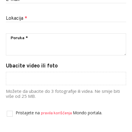
Lokacija
*
Ubacite video ili foto
Možete da ubacite do 3 fotografije ili videa. Ne smije biti
više od 25 MB.
Pristajete na
Mondo portala.
pravila korišćenja