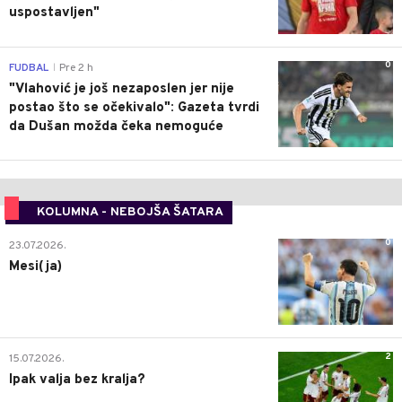
uspostavljen"
0
FUDBAL
Pre 2 h
|
"Vlahović je još nezaposlen jer nije
postao što se očekivalo": Gazeta tvrdi
da Dušan možda čeka nemoguće
KOLUMNA - NEBOJŠA ŠATARA
0
23.07.2026.
Mesi(ja)
2
15.07.2026.
Ipak valja bez kralja?