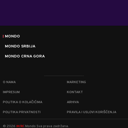
MONDO
MONDO SRBIJA
MONDO CRNA GORA
O NAMA
MARKETING
IMPRESUM
KONTAKT
POLITIKA O KOLAČIĆIMA
ARHIVA
POLITIKA PRIVATNOSTI
PRAVILA I USLOVI KORIŠĆENJA
m:tel
©
2026
Mondo
Sva prava zadržana.