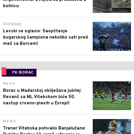
bolnicu
1
07.07.2026.
Levski se oglasio: Saopštenje
bugarskog šampiona nekoliko sati pred
meč sa Borcem!
FK BORAC
0
Pre 5 h
Borac u Mađarskoj obilježava jubilej:
Revanš sa ML Vitebskom biće 50.
nastup crveno-plavih u Evropi!
0
Pre 14 h
Trener Vitebska pohvalio Banjalučane: