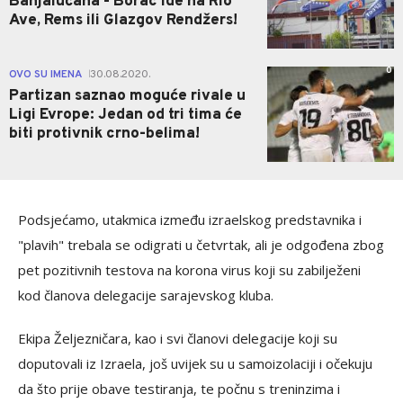
Banjalučana - Borac ide na Rio
Ave, Rems ili Glazgov Rendžers!
0
OVO SU IMENA
30.08.2020.
|
Partizan saznao moguće rivale u
Ligi Evrope: Jedan od tri tima će
biti protivnik crno-belima!
Podsjećamo, utakmica između izraelskog predstavnika i
"plavih" trebala se odigrati u četvrtak, ali je odgođena zbog
pet pozitivnih testova na korona virus koji su zabilježeni
kod članova delegacije sarajevskog kluba.
Ekipa Željezničara, kao i svi članovi delegacije koji su
doputovali iz Izraela, još uvijek su u samoizolaciji i očekuju
da što prije obave testiranja, te počnu s treninzima i