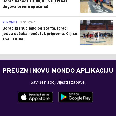
Borac napada titulu, klub ulazi bez
dugova prema igračima!
0
RUKOMET
27.07.2026.
|
Borac krenuo jako od starta, igrači
jedva dočekali početak priprema: Cilj se
zna - titula!
PREUZMI NOVU MONDO APLIKACIJU
Savršen spoj vijesti i zabave.