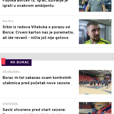
Publika Borčev 12. igrač, uživanje je
igrati u ovakvom ambijentu
0
Pre 15 h
Srbin iz redova Vitebska o porazu od
Borca: Crveni karton nas je poremetio,
ali ide revanš - ništa još nije gotovo
RK BORAC
0
05.08.2026.
Borac m:tel zakazao osam kontrolnih
utakmica pred početak nove sezone
0
27.07.2026.
Savić otvoreno pred start sezone: