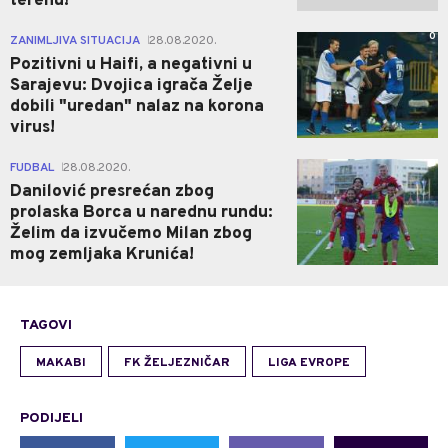
terenu!
0
ZANIMLJIVA SITUACIJA
28.08.2020.
|
Pozitivni u Haifi, a negativni u
Sarajevu: Dvojica igrača Želje
dobili "uredan" nalaz na korona
virus!
0
FUDBAL
28.08.2020.
|
Danilović presrećan zbog
prolaska Borca u narednu rundu:
Želim da izvučemo Milan zbog
mog zemljaka Krunića!
TAGOVI
MAKABI
FK ŽELJEZNIČAR
LIGA EVROPE
PODIJELI