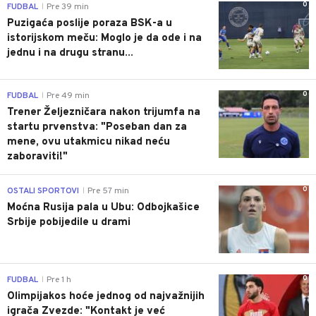
0
FUDBAL
Pre 39 min
|
Puzigaća poslije poraza BSK-a u
istorijskom meču: Moglo je da ode i na
jednu i na drugu stranu...
0
FUDBAL
Pre 49 min
|
Trener Željezničara nakon trijumfa na
startu prvenstva: "Poseban dan za
mene, ovu utakmicu nikad neću
zaboraviti!"
0
OSTALI SPORTOVI
Pre 57 min
|
Moćna Rusija pala u Ubu: Odbojkašice
Srbije pobijedile u drami
0
FUDBAL
Pre 1 h
|
Olimpijakos hoće jednog od najvažnijih
igrača Zvezde: "Kontakt je već