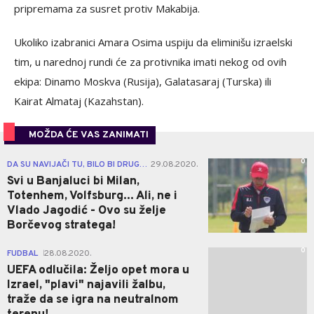
pripremama za susret protiv Makabija.
Ukoliko izabranici Amara Osima uspiju da eliminišu izraelski
tim,
u narednoj rundi će za protivnika imati nekog od ovih
ekipa: Dinamo Moskva (Rusija), Galatasaraj (Turska) ili
Kairat Almataj (Kazahstan).
MOŽDA ĆE VAS ZANIMATI
0
DA SU NAVIJAČI TU, BILO BI DRUGAČIJE
29.08.2020.
|
Svi u Banjaluci bi Milan,
Totenhem, Volfsburg... Ali, ne i
Vlado Jagodić - Ovo su želje
Borčevog stratega!
0
FUDBAL
28.08.2020.
|
UEFA odlučila: Željo opet mora u
Izrael, "plavi" najavili žalbu,
traže da se igra na neutralnom