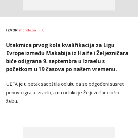
0
IZVOR
mondo.ba
Utakmica prvog kola kvalifikacija za Ligu
Evrope između Makabija iz Haife i Željezničara
biće odigrana 9. septembra u Izraelu s
početkom u 19 časova po našem vremenu.
UEFA je u petak saopštila odluku da se odgođeni susret
ponovo igra u Izraelu, a na odluku je Željezničar uložio
žalbu.