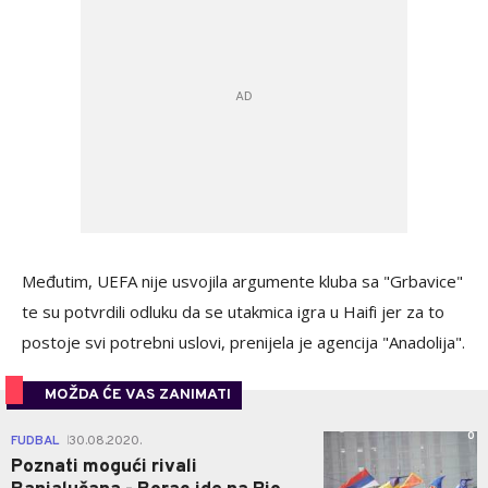
Međutim, UEFA nije usvojila argumente kluba sa "Grbavice"
te su potvrdili odluku da se utakmica igra u Haifi jer za to
postoje svi potrebni uslovi, prenijela je agencija "Anadolija".
MOŽDA ĆE VAS ZANIMATI
0
FUDBAL
30.08.2020.
|
Poznati mogući rivali