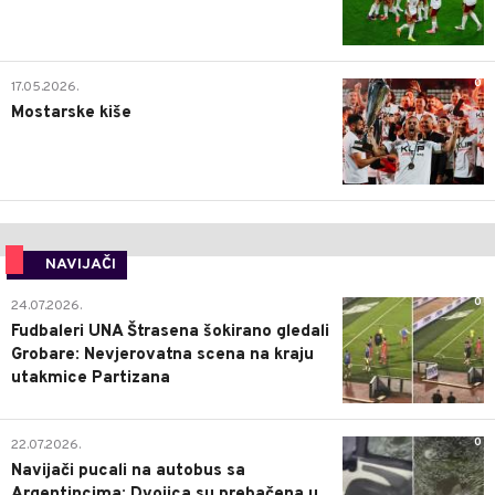
0
17.05.2026.
Mostarske kiše
NAVIJAČI
0
24.07.2026.
Fudbaleri UNA Štrasena šokirano gledali
Grobare: Nevjerovatna scena na kraju
utakmice Partizana
0
22.07.2026.
Navijači pucali na autobus sa
Argentincima: Dvojica su prebačena u