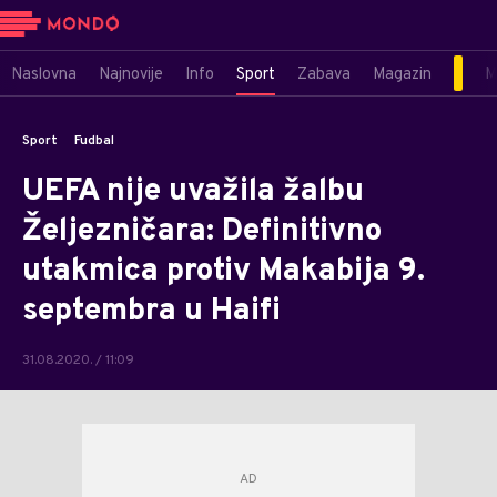
Naslovna
Najnovije
Info
Sport
Zabava
Magazin
M
Sport
Fudbal
UEFA nije uvažila žalbu
Željezničara: Definitivno
utakmica protiv Makabija 9.
septembra u Haifi
31.08.2020. / 11:09