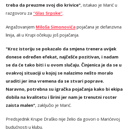
treba da preuzme svoj dio krivice"
, istakao je Marić u
razgovoru za
“Glas Srpske”
.
Angažovanjem
Miloša Simonovića
pojačana je defanzivna
linija, ali u Krupi očekuju još pojačanja.
"Kroz istoriju se pokazalo da smjena trenera uvijek
donese određen efekat, najčešće pozitivan, i nadam
se da će tako biti i u ovom slučaju. Činjenica je da se u
ovakvoj situaciji u kojoj se nalazimo nešto moralo
uraditi jer ima vremena da se stvari poprave.
Naravno, potrebna su igračka pojačanja kako bi ekipa
dobila na kvalitetu i širini jer nam je trenutni roster
zaista malen"
, zaključio je Marić.
Predsjednik Krupe Draško nije želio da govori o Marićevoj
budućnosti u klubu.