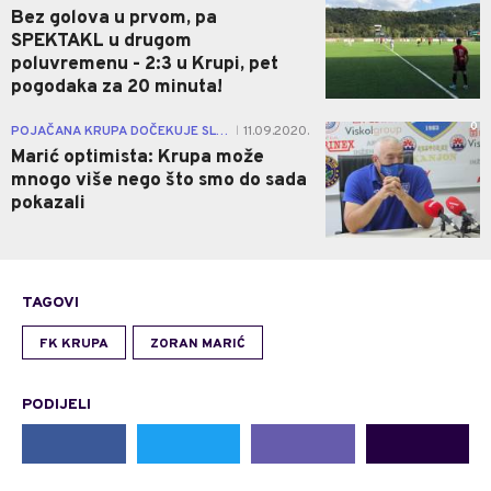
Bez golova u prvom, pa
SPEKTAKL u drugom
poluvremenu - 2:3 u Krupi, pet
pogodaka za 20 minuta!
0
POJAČANA KRUPA DOČEKUJE SLOBODU
11.09.2020.
|
Marić optimista: Krupa može
mnogo više nego što smo do sada
pokazali
TAGOVI
FK KRUPA
ZORAN MARIĆ
PODIJELI