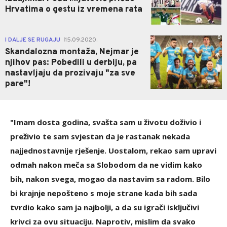
Hrvatima o gestu iz vremena rata
0
I DALJE SE RUGAJU
15.09.2020.
|
Skandalozna montaža, Nejmar je
njihov pas: Pobedili u derbiju, pa
nastavljaju da prozivaju "za sve
pare"!
"Imam dosta godina, svašta sam u životu doživio i
preživio te sam svjestan da je rastanak nekada
najjednostavnije rješenje. Uostalom, rekao sam upravi
odmah nakon meča sa Slobodom da ne vidim kako
bih, nakon svega, mogao da nastavim sa radom. Bilo
bi krajnje nepošteno s moje strane kada bih sada
tvrdio kako sam ja najbolji, a da su igrači isključivi
krivci za ovu situaciju. Naprotiv, mislim da svako