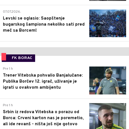
1
07.07.2026.
Levski se oglasio: Saopštenje
bugarskog šampiona nekoliko sati pred
meč sa Borcem!
FK BORAC
0
Pre 1 h
Trener Vitebska pohvalio Banjalučane:
Publika Borčev 12. igrač, uživanje je
igrati u ovakvom ambijentu
0
Pre 1 h
Srbin iz redova Vitebska o porazu od
Borca: Crveni karton nas je poremetio,
ali ide revanš - ništa još nije gotovo