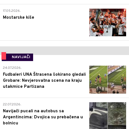
0
17.05.2026.
Mostarske kiše
NAVIJAČI
0
24.07.2026.
Fudbaleri UNA Štrasena šokirano gledali
Grobare: Nevjerovatna scena na kraju
utakmice Partizana
0
22.07.2026.
Navijači pucali na autobus sa
Argentincima: Dvojica su prebačena u
bolnicu