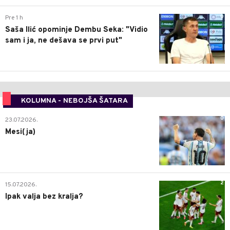
0
Pre 1 h
Saša Ilić opominje Dembu Seka: "Vidio
sam i ja, ne dešava se prvi put"
KOLUMNA - NEBOJŠA ŠATARA
0
23.07.2026.
Mesi(ja)
2
15.07.2026.
Ipak valja bez kralja?