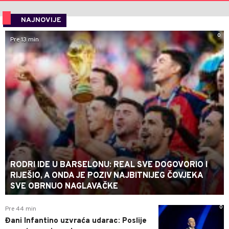
NAJNOVIJE
0
Pre 13 min
RODRI IDE U BARSELONU: REAL SVE DOGOVORIO I
RIJEŠIO, A ONDA JE POZIV NAJBITNIJEG ČOVJEKA
SVE OBRNUO NAGLAVAČKE
0
Pre 44 min
Đani Infantino uzvraća udarac: Poslije