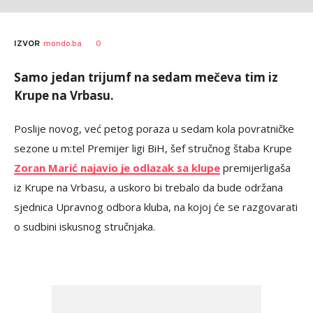
0
IZVOR
mondo.ba
Samo jedan trijumf na sedam mečeva tim iz
Krupe na Vrbasu.
Poslije novog, već petog poraza u sedam kola povratničke
sezone u m:tel Premijer ligi BiH, šef stručnog štaba Krupe
Zoran Marić najavio je odlazak sa klupe
premijerligaša
iz Krupe na Vrbasu, a uskoro bi trebalo da bude održana
sjednica Upravnog odbora kluba, na kojoj će se razgovarati
o sudbini iskusnog stručnjaka.