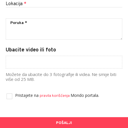
Lokacija
*
Ubacite video ili foto
Možete da ubacite do 3 fotografije ili videa. Ne smije biti
više od 25 MB.
Pristajete na
Mondo portala.
pravila korišćenja
POŠALJI