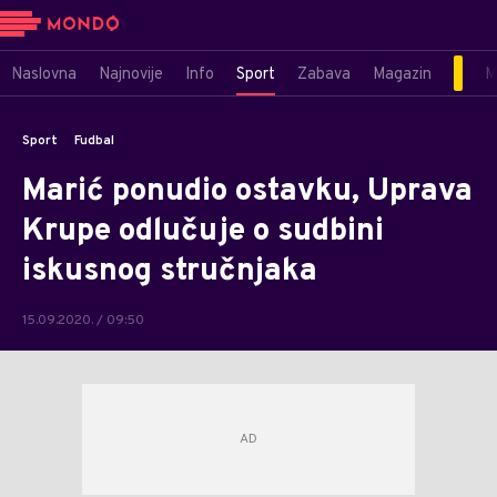
Naslovna
Najnovije
Info
Sport
Zabava
Magazin
M
Sport
Fudbal
Marić ponudio ostavku, Uprava
Krupe odlučuje o sudbini
iskusnog stručnjaka
15.09.2020. / 09:50