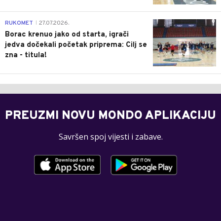
0
RUKOMET
27.07.2026.
|
Borac krenuo jako od starta, igrači
jedva dočekali početak priprema: Cilj se
zna - titula!
PREUZMI NOVU MONDO APLIKACIJU
Savršen spoj vijesti i zabave.