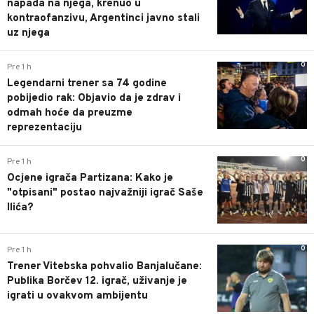
napada na njega, krenuo u
kontraofanzivu, Argentinci javno stali
uz njega
0
Pre 1 h
Legendarni trener sa 74 godine
pobijedio rak: Objavio da je zdrav i
odmah hoće da preuzme
reprezentaciju
0
Pre 1 h
Ocjene igrača Partizana: Kako je
"otpisani" postao najvažniji igrač Saše
Ilića?
0
Pre 1 h
Trener Vitebska pohvalio Banjalučane:
Publika Borčev 12. igrač, uživanje je
igrati u ovakvom ambijentu