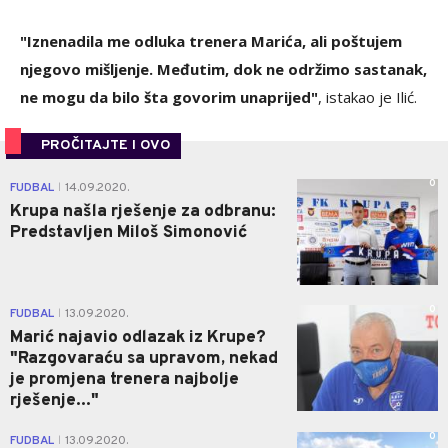
"Iznenadila me odluka trenera Marića, ali poštujem
njegovo mišljenje. Međutim, dok ne održimo sastanak,
ne mogu da bilo šta govorim unaprijed"
, istakao je Ilić.
PROČITAJTE I OVO
0
FUDBAL
14.09.2020.
|
Krupa našla rješenje za odbranu:
Predstavljen Miloš Simonović
0
FUDBAL
13.09.2020.
|
Marić najavio odlazak iz Krupe?
"Razgovaraću sa upravom, nekad
je promjena trenera najbolje
rješenje..."
0
FUDBAL
13.09.2020.
|