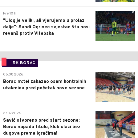
0
Pre 10 h
"Ulog je veliki, ali vjerujemo u prolaz
dalje": Sandi Ogrinec svjestan šta nosi
revanš protiv Vitebska
RK BORAC
0
05.08.2026.
Borac m:tel zakazao osam kontrolnih
utakmica pred početak nove sezone
0
27.07.2026.
Savić otvoreno pred start sezone:
Borac napada titulu, klub ulazi bez
dugova prema igračima!