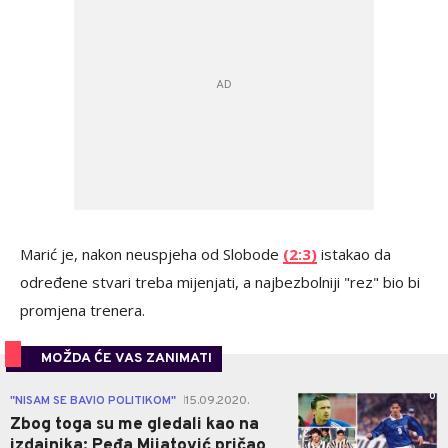
Marić je, nakon neuspjeha od Slobode
(2:3)
istakao da
određene stvari treba mijenjati, a najbezbolniji "rez" bio bi
promjena trenera.
MOŽDA ĆE VAS ZANIMATI
0
"NISAM SE BAVIO POLITIKOM"
15.09.2020.
|
Zbog toga su me gledali kao na
izdajnika: Peđa Mijatović pričao