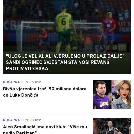
"ULOG JE VELIKI, ALI VJERUJEMO U PROLAZ DALJE":
SANDI OGRINEC SVJESTAN ŠTA NOSI REVANŠ
PROTIV VITEBSKA
0
KOŠARKA
Pre 25 min
|
Bivša vjerenica traži 50 miliona dolara
od Luke Dončića
0
KOŠARKA
Pre 28 min
|
Alen Smailagić ima novi klub: "Više mu
nudio Partizan"