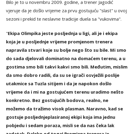
Bilo je to u novembru 2009. godine, a trener Jagodić
vjeruje da je došlo vrijeme za prvu gostujuću "slast" u ovoj
sezoni i prekid te neslavne tradicije duela sa "vukovima".
"
Ekipa Olimpika jeste posljednja u ligi, ali je i ekipa
koja je u posljednje vrijeme promjenom trenera
napravila stvari koje su bolje nego što su bile. Mi smo
do sada djelovali dominatno na domaćem terenu, a u
gostima smo bili takvi kakvi smo bili. Međutim, mislim
da smo dobro radili, da su se igrači osvježili poslije
utakmice sa Tuzla sitijem i da je napokon došlo
vrijeme da i mi na gostujućem terenu uradimo nešto
konkretno. Bez gostujućih bodova, realno, ne
možemo da tražimo visok plasman. Naravno, kad se
gostuje posljednjeplasiranoj ekipi koja ima jednu
pobjedu i sedam poraza, misli se da nas čeka lak
zadatak. Daleko od toga! Promjena trenera je