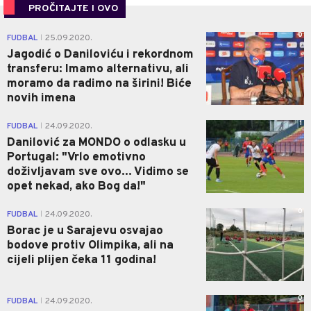
PROČITAJTE I OVO
0
FUDBAL
25.09.2020.
|
Jagodić o Daniloviću i rekordnom
transferu: Imamo alternativu, ali
moramo da radimo na širini! Biće
novih imena
1
FUDBAL
24.09.2020.
|
Danilović za MONDO o odlasku u
Portugal: "Vrlo emotivno
doživljavam sve ovo... Vidimo se
opet nekad, ako Bog da!"
0
FUDBAL
24.09.2020.
|
Borac je u Sarajevu osvajao
bodove protiv Olimpika, ali na
cijeli plijen čeka 11 godina!
0
FUDBAL
24.09.2020.
|