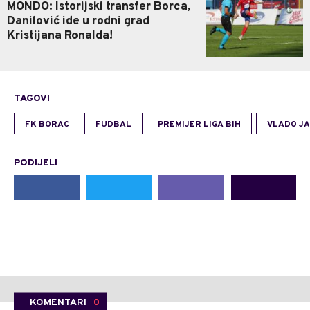
MONDO: Istorijski transfer Borca,
Danilović ide u rodni grad
Kristijana Ronalda!
TAGOVI
FK BORAC
FUDBAL
PREMIJER LIGA BIH
VLADO J
PODIJELI
KOMENTARI
0