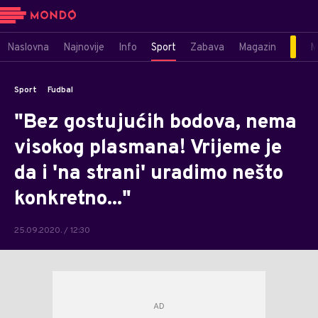
Naslovna
Najnovije
Info
Sport
Zabava
Magazin
M
Sport
Fudbal
"Bez gostujućih bodova, nema
visokog plasmana! Vrijeme je
da i 'na strani' uradimo nešto
konkretno..."
25.09.2020. / 12:30