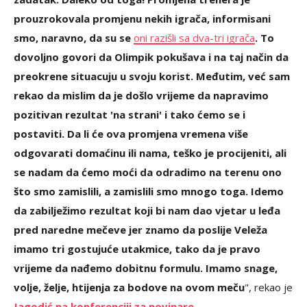
prouzrokovala promjenu nekih igrača, informisani
smo, naravno, da su se
oni razišli sa dva-tri igrača
. To
dovoljno govori da Olimpik pokušava i na taj način da
preokrene situacuju u svoju korist. Međutim, već sam
rekao da mislim da je došlo vrijeme da napravimo
pozitivan rezultat 'na strani' i tako ćemo se i
postaviti. Da li će ova promjena vremena više
odgovarati domaćinu ili nama, teško je procijeniti, ali
se nadam da ćemo moći da odradimo na terenu ono
što smo zamislili, a zamislili smo mnogo toga. Idemo
da zabilježimo rezultat koji bi nam dao vjetar u leđa
pred naredne mečeve jer znamo da poslije Veleža
imamo tri gostujuće utakmice, tako da je pravo
vrijeme da nađemo dobitnu formulu. Imamo snage,
volje, želje, htijenja za bodove na ovom meču
"
, rekao je
Jagodić na konferenciji za novinare
.