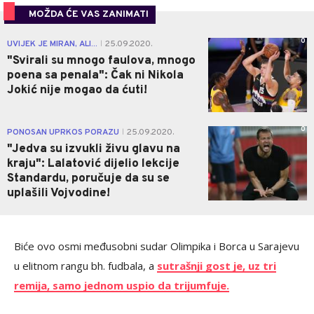
MOŽDA ĆE VAS ZANIMATI
0
UVIJEK JE MIRAN, ALI...
25.09.2020.
|
"Svirali su mnogo faulova, mnogo
poena sa penala": Čak ni Nikola
Jokić nije mogao da ćuti!
0
PONOSAN UPRKOS PORAZU
25.09.2020.
|
"Jedva su izvukli živu glavu na
kraju": Lalatović dijelio lekcije
Standardu, poručuje da su se
uplašili Vojvodine!
Biće ovo osmi međusobni sudar Olimpika i Borca u Sarajevu
u elitnom rangu bh. fudbala, a
sutrašnji gost je, uz tri
remija, samo jednom uspio da trijumfuje.