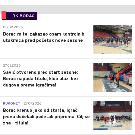
RK BORAC
0
05.08.2026.
Borac m:tel zakazao osam kontrolnih
utakmica pred početak nove sezone
0
27.07.2026.
Savić otvoreno pred start sezone:
Borac napada titulu, klub ulazi bez
dugova prema igračima!
0
RUKOMET
27.07.2026.
|
Borac krenuo jako od starta, igrači
jedva dočekali početak priprema: Cilj se
zna - titula!