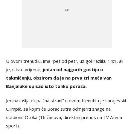
U ovom trenutku, ima
"pet od pet", uz gol-razliku 14:1, ali
je, u isto vrijeme,
jedan od najgorih gostiju u
takmičenju, obzirom da je na prva tri meča van
Banjaluke upisao isto toliko poraza.
Jedina lošija ekipa "na strani" u ovom trenutku je sarajevski
Olimpik, sa kojim će Borac sutra odmjeriti snage na
stadionu Otoka (16 časova, direktan prenos na TV Arena
sport).