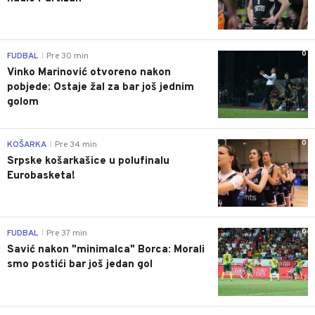
0
FUDBAL
Pre 30 min
|
Vinko Marinović otvoreno nakon
pobjede: Ostaje žal za bar još jednim
golom
0
KOŠARKA
Pre 34 min
|
Srpske košarkašice u polufinalu
Eurobasketa!
0
FUDBAL
Pre 37 min
|
Savić nakon "minimalca" Borca: Morali
smo postići bar još jedan gol