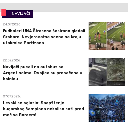
NAVIJAČI
0
24.07.2026.
Fudbaleri UNA Štrasena šokirano gledali
Grobare: Nevjerovatna scena na kraju
utakmice Partizana
0
22.07.2026.
Navijači pucali na autobus sa
Argentincima: Dvojica su prebačena u
bolnicu
1
07.07.2026.
Levski se oglasio: Saopštenje
bugarskog šampiona nekoliko sati pred
meč sa Borcem!