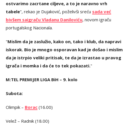
ostvarimo zacrtane ciljeve, a to je naravno vrh
tabele
"
, rekao je Dujaković, poželivši sreću
sada već
bivšem saigraču Vladanu Daniloviću
, novom igraču
portugalskog Nacionala.
"
Mislim da je zaslužio, kako on, tako i klub, da napravi
iskorak. Bio je mnogo osporavan kad je došao i mislim
da je istrpio veliki pritisak, te da je izrastao u pravog
igrača i momka i da će to tek pokazati.
"
M:TEL PREMIJER LIGA BiH – 9. kolo
Subota:
Olimpik –
Borac
(16.00)
Velež – Radnik (18.00)