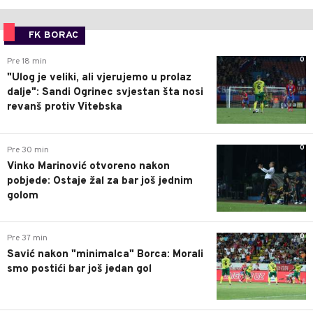
FK BORAC
0
Pre 18 min
"Ulog je veliki, ali vjerujemo u prolaz
dalje": Sandi Ogrinec svjestan šta nosi
revanš protiv Vitebska
0
Pre 30 min
Vinko Marinović otvoreno nakon
pobjede: Ostaje žal za bar još jednim
golom
0
Pre 37 min
Savić nakon "minimalca" Borca: Morali
smo postići bar još jedan gol