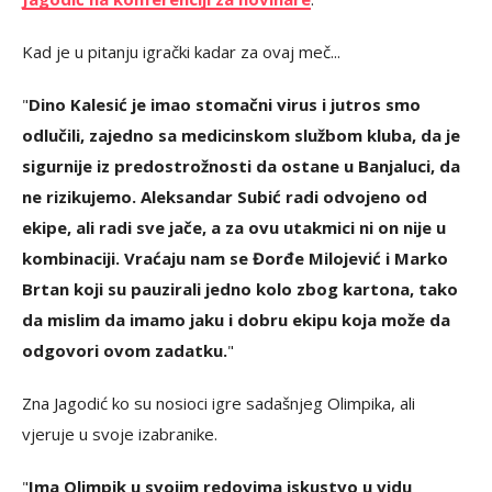
Kad je u pitanju igrački kadar za ovaj meč...
"
Dino Kalesić je imao stomačni virus i jutros smo
odlučili, zajedno sa medicinskom službom kluba, da je
sigurnije iz predostrožnosti da ostane u Banjaluci, da
ne rizikujemo. Aleksandar Subić radi odvojeno od
ekipe, ali radi sve jače, a za ovu utakmici ni on nije u
kombinaciji. Vraćaju nam se Đorđe Milojević i Marko
Brtan koji su pauzirali jedno kolo zbog kartona, tako
da mislim da imamo jaku i dobru ekipu koja može da
odgovori ovom zadatku.
"
Zna Jagodić ko su nosioci igre sadašnjeg Olimpika, ali
vjeruje u svoje izabranike.
"
Ima Olimpik u svojim redovima iskustvo u vidu