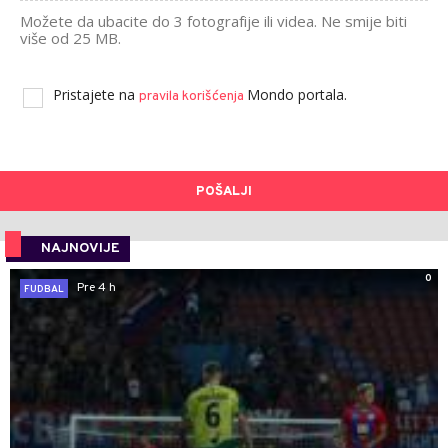
Možete da ubacite do 3 fotografije ili videa. Ne smije biti
više od 25 MB.
Pristajete na
Mondo portala.
pravila korišćenja
POŠALJI
NAJNOVIJE
0
Pre 4 h
FUDBAL