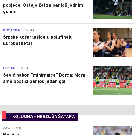
pobjede: Ostaje žal za bar još jednim
golom
0
KOŠARKA
Pre 4 h
|
Srpske košarkašice u polufinalu
Eurobasketa!
0
FUDBAL
Pre 4 h
|
Savić nakon "minimalca" Borca: Morali
smo postići bar još jedan gol
KOLUMNA - NEBOJŠA ŠATARA
0
23.07.2026.