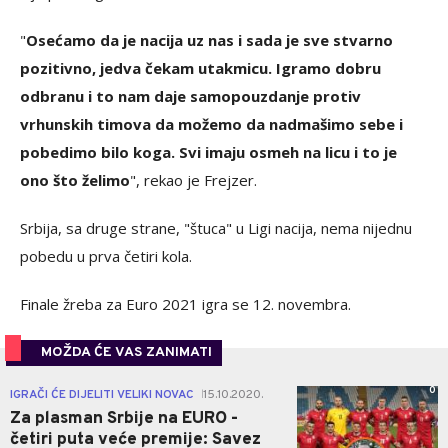
"
Osećamo da je nacija uz nas i sada je sve stvarno
pozitivno, jedva čekam utakmicu. Igramo dobru
odbranu i to nam daje samopouzdanje protiv
vrhunskih timova da možemo da nadmašimo sebe i
pobedimo bilo koga. Svi imaju osmeh na licu i to je
ono što želimo
", rekao je Frejzer.
Srbija, sa druge strane, "štuca" u Ligi nacija, nema nijednu
pobedu u prva četiri kola.
Finale žreba za Euro 2021 igra se 12. novembra.
MOŽDA ĆE VAS ZANIMATI
0
IGRAČI ĆE DIJELITI VELIKI NOVAC
15.10.2020.
|
Za plasman Srbije na EURO -
četiri puta veće premije: Savez