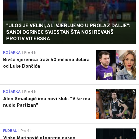
"ULOG JE VELIKI, ALI VJERUJEMO U PROLAZ DALJE":
SANDI OGRINEC SVJESTAN ŠTA NOSI REVANŠ
PROTIV VITEBSKA
0
KOŠARKA
Pre 4 h
|
Bivša vjerenica traži 50 miliona dolara
od Luke Dončića
0
KOŠARKA
Pre 4 h
|
Alen Smailagić ima novi klub: "Više mu
nudio Partizan"
0
FUDBAL
Pre 4 h
|
Vinko Marinović otvoreno nakon