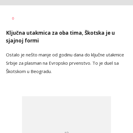
Pavle
AUTOR
0
Knežević
Ključna utakmica za oba tima, Škotska je u
sjajnoj formi
Ostalo je nešto manje od godinu dana do ključne utakmice
Srbije za plasman na Evropsko prvenstvo. To je duel sa
Škotskom u Beogradu.