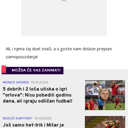
Ali, i njima taj duel znači, a u goste nam dolaze prepuni
samopouzdanja!
MOŽDA ĆE VAS ZANIMATI
0
MONDO SKENER
15.10.2020.
|
5 dobrih i 2 loša utiska o igri
"orlova": Nisu pobedili godinu
dana, ali igraju odličan fudbal!
0
BUDUĆI KAPITEN?
15.10.2020.
|
Još samo het-trik i Mitar je