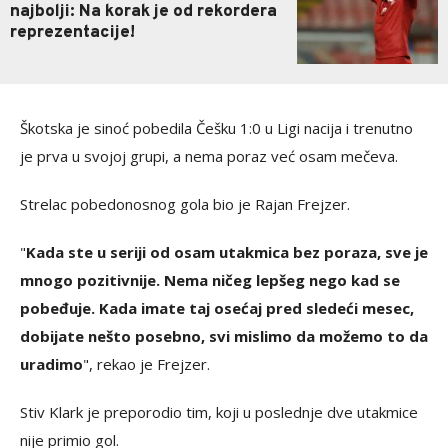
najbolji: Na korak je od rekordera
reprezentacije!
Škotska je sinoć pobedila Češku 1:0 u Ligi nacija i trenutno
je prva u svojoj grupi, a nema poraz već osam mečeva.
Strelac pobedonosnog gola bio je Rajan Frejzer.
"
Kada ste u seriji od osam utakmica bez poraza, sve je
mnogo pozitivnije. Nema ničeg lepšeg nego kad se
pobeđuje. Kada imate taj osećaj pred sledeći mesec,
dobijate nešto posebno, svi mislimo da možemo to da
uradimo
", rekao je Frejzer.
Stiv Klark je preporodio tim, koji u poslednje dve utakmice
nije primio gol.