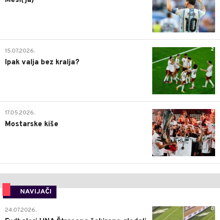
Mesi(ja)
2
15.07.2026.
Ipak valja bez kralja?
0
17.05.2026.
Mostarske kiše
NAVIJAČI
0
24.07.2026.