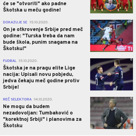
će se "otvoriti" ako padne
Škotska u meču godine!
0
DOKAZUJE SE
15.10.2020.
|
On je otkrovenje Srbije pred meč
godine: "Turska treba da nam
bude škola, punim snagama na
Škotsku!"
0
FUDBAL
15.10.2020.
|
Škotska je na pragu elite Lige
nacija: Upisali novu pobjedu,
jedva čekaju meč godine protiv
Srbije!
0
REČ SELEKTORA
14.10.2020.
|
Ne mogu da budem
nezadovoljan: Tumbaković o
"korektnoj Srbiji" i planovima za
Škotsku