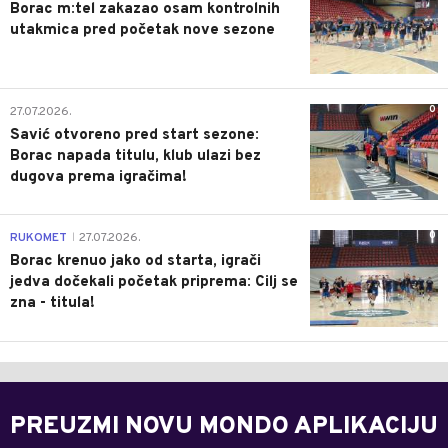
Borac m:tel zakazao osam kontrolnih
utakmica pred početak nove sezone
0
27.07.2026.
Savić otvoreno pred start sezone:
Borac napada titulu, klub ulazi bez
dugova prema igračima!
0
RUKOMET
27.07.2026.
|
Borac krenuo jako od starta, igrači
jedva dočekali početak priprema: Cilj se
zna - titula!
PREUZMI NOVU MONDO APLIKACIJU