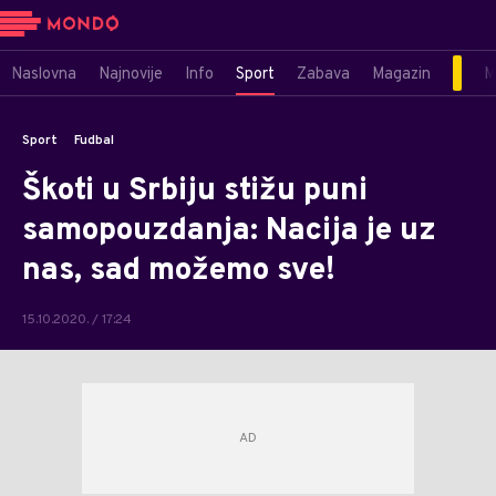
Naslovna
Najnovije
Info
Sport
Zabava
Magazin
M
Sport
Fudbal
Škoti u Srbiju stižu puni
samopouzdanja: Nacija je uz
nas, sad možemo sve!
15.10.2020. / 17:24