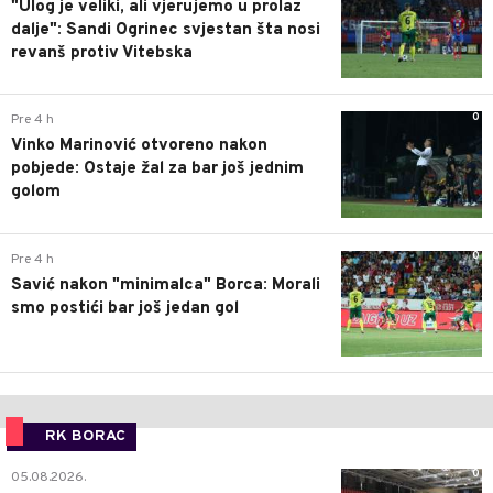
"Ulog je veliki, ali vjerujemo u prolaz
dalje": Sandi Ogrinec svjestan šta nosi
revanš protiv Vitebska
0
Pre 4 h
Vinko Marinović otvoreno nakon
pobjede: Ostaje žal za bar još jednim
golom
0
Pre 4 h
Savić nakon "minimalca" Borca: Morali
smo postići bar još jedan gol
RK BORAC
0
05.08.2026.