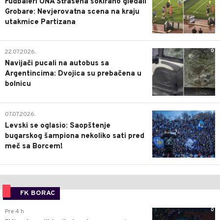
Fudbaleri UNA Štrasena šokirano gledali
Grobare: Nevjerovatna scena na kraju
utakmice Partizana
0
22.07.2026.
Navijači pucali na autobus sa
Argentincima: Dvojica su prebačena u
bolnicu
1
07.07.2026.
Levski se oglasio: Saopštenje
bugarskog šampiona nekoliko sati pred
meč sa Borcem!
FK BORAC
0
Pre 4 h