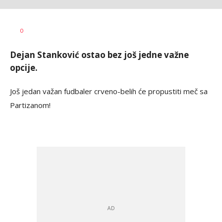
Dušan
AUTOR
0
Ninković
Dejan Stanković ostao bez još jedne važne
opcije.
Još jedan važan fudbaler crveno-belih će propustiti meč sa
Partizanom!