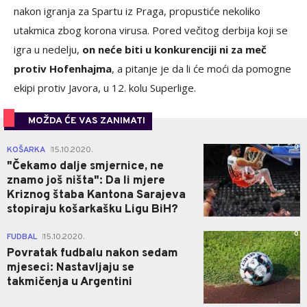
nakon igranja za Spartu iz Praga, propustiće nekoliko
utakmica zbog korona virusa. Pored večitog derbija koji se
igra u nedelju,
on neće biti u konkurenciji ni za meč
protiv Hofenhajma
, a pitanje je da li će moći da pomogne
ekipi protiv Javora, u 12. kolu Superlige.
MOŽDA ĆE VAS ZANIMATI
0
KOŠARKA
15.10.2020.
|
"Čekamo dalje smjernice, ne
znamo još ništa": Da li mjere
Kriznog štaba Kantona Sarajeva
stopiraju košarkašku Ligu BiH?
0
FUDBAL
15.10.2020.
|
Povratak fudbalu nakon sedam
mjeseci: Nastavljaju se
takmičenja u Argentini