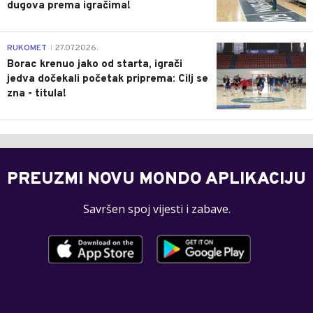
dugova prema igračima!
0
RUKOMET
27.07.2026.
|
Borac krenuo jako od starta, igrači
jedva dočekali početak priprema: Cilj se
zna - titula!
PREUZMI NOVU MONDO APLIKACIJU
Savršen spoj vijesti i zabave.