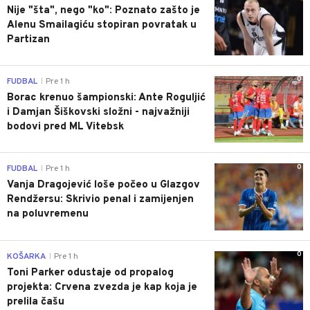
Nije "šta", nego "ko": Poznato zašto je
Alenu Smailagiću stopiran povratak u
Partizan
0
FUDBAL
Pre 1 h
|
Borac krenuo šampionski: Ante Roguljić
i Damjan Šiškovski složni - najvažniji
bodovi pred ML Vitebsk
0
FUDBAL
Pre 1 h
|
Vanja Dragojević loše počeo u Glazgov
Rendžersu: Skrivio penal i zamijenjen
na poluvremenu
0
KOŠARKA
Pre 1 h
|
Toni Parker odustaje od propalog
projekta: Crvena zvezda je kap koja je
prelila čašu