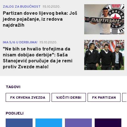
0
ZALOG ZA BUDUĆNOST
15.10.2020.
|
Partizan doveo lijevog beka: Još
jedno pojačanje, iz redova
najdražih
0
IMA 5/6 U DERBIJIMA!
15.10.2020.
|
"Ne bih se hvalio trofejima da
nisam dobijao derbije": Saša
Stanojević poručuje da je remi
protiv Zvezde malo!
TAGOVI
FK CRVENA ZVEZDA
VJEČITI DERBI
FK PARTIZAN
PODIJELI