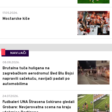
0
17.05.2026.
Mostarske kiše
NAVIJAČI
0
08.08.2026.
Brutalna tuča huligana na
zagrebačkom aerodromu! Bed Blu Bojsi
napravili sačekušu, navijači padali po
automobilima
0
24.07.2026.
Fudbaleri UNA Štrasena šokirano gledali
Grobare: Nevjerovatna scena na kraju