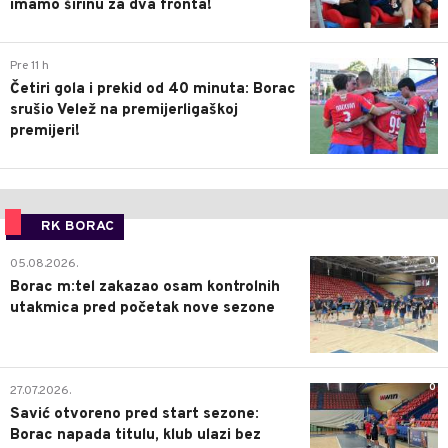
imamo širinu za dva fronta!
3
Pre 11 h
Četiri gola i prekid od 40 minuta: Borac
srušio Velež na premijerligaškoj
premijeri!
RK BORAC
0
05.08.2026.
Borac m:tel zakazao osam kontrolnih
utakmica pred početak nove sezone
0
27.07.2026.
Savić otvoreno pred start sezone:
Borac napada titulu, klub ulazi bez