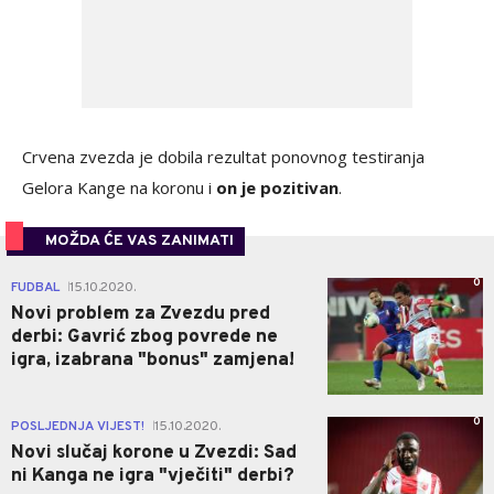
Crvena zvezda je dobila rezultat ponovnog testiranja
Gelora Kange na koronu i
on je pozitivan
.
MOŽDA ĆE VAS ZANIMATI
0
FUDBAL
15.10.2020.
|
Novi problem za Zvezdu pred
derbi: Gavrić zbog povrede ne
igra, izabrana "bonus" zamjena!
0
POSLJEDNJA VIJEST!
15.10.2020.
|
Novi slučaj korone u Zvezdi: Sad
ni Kanga ne igra "vječiti" derbi?