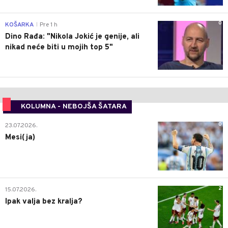
0
KOŠARKA
Pre 1 h
|
Dino Rađa: "Nikola Jokić je genije, ali
nikad neće biti u mojih top 5"
KOLUMNA - NEBOJŠA ŠATARA
0
23.07.2026.
Mesi(ja)
2
15.07.2026.
Ipak valja bez kralja?