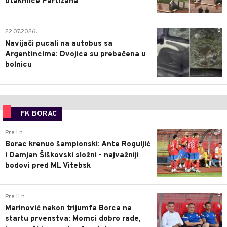
utakmice Partizana
0
22.07.2026.
Navijači pucali na autobus sa
Argentincima: Dvojica su prebačena u
bolnicu
FK BORAC
0
Pre 1 h
Borac krenuo šampionski: Ante Roguljić
i Damjan Šiškovski složni - najvažniji
bodovi pred ML Vitebsk
0
Pre 11 h
Marinović nakon trijumfa Borca na
startu prvenstva: Momci dobro rade,