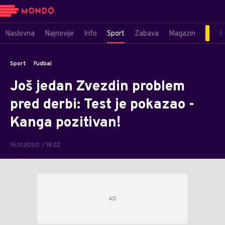
Naslovna
Najnovije
Info
Sport
Zabava
Magazin
M
Sport
Fudbal
Još jedan Zvezdin problem
pred derbi: Test je pokazao -
Kanga pozitivan!
15.10.2020. / 18:22