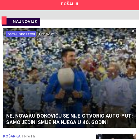
POŠALJI
NAJNOVIJE
0
Pre 42 min
OSTALI SPORTOVI
NE, NOVAKU ĐOKOVIĆU SE NIJE OTVORIO AUTO-PUT:
SAMO JEDINI SMIJE NA NJEGA U 40. GODINI
0
KOŠARKA
Pre 1 h
|