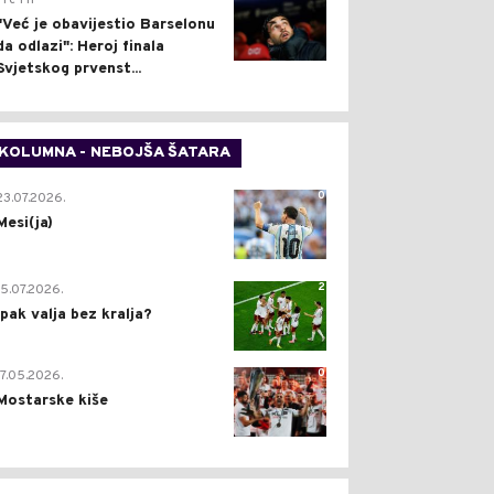
Pre 1 h
"Već je obavijestio Barselonu
da odlazi": Heroj finala
Svjetskog prvenst...
KOLUMNA - NEBOJŠA ŠATARA
0
23.07.2026.
Mesi(ja)
2
15.07.2026.
Ipak valja bez kralja?
0
17.05.2026.
Mostarske kiše