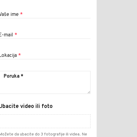
Vaše ime
*
E-mail
*
Lokacija
*
Ubacite video ili foto
Možete da ubacite do 3 fotografije ili videa. Ne