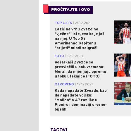
PROČITAJTE I OVO
TOP LISTA
20.12.2021.
|
Lazić na vrhu Zvezdine
"vječne" liste, evo ko je još
na njoj: U Top 5 i
Amerikanac, kapitenu
"prijeti" mlađi saigrač!
FOTO
19.12.2021.
|
Košarkaši Zvezde se
presvlačili u poluvremenu:
Morali da mijenjaju opremu
u toku utakmice (FOTO)
OTVORENO
19.12.2021.
|
Kada napadate Zvezdu, kao
da napadate vojsku:
"Malina" o 47 razlike u
Pioniru i dominaciji crveno-
bijelih
TAGOVI