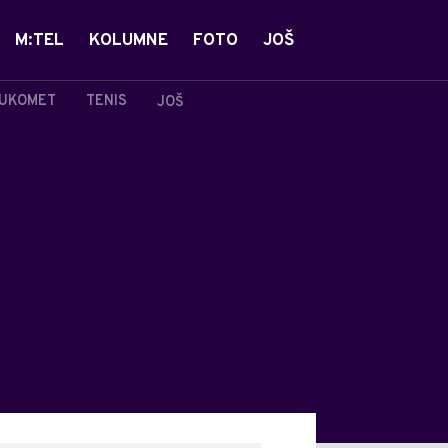
M:TEL
KOLUMNE
FOTO
JOŠ
UKOMET
TENIS
JOŠ