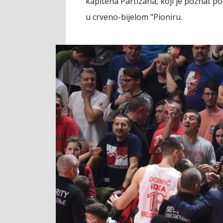
kapitena Partizana, koji je poznat po
u crveno-bijelom "Pioniru.