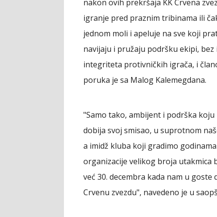
nakon ovih prekršaja KK Crvena zvezda
igranje pred praznim tribinama ili 
jednom moli i apeluje na sve koji prat
navijaju i pružaju podršku ekipi, bez 
integriteta protivničkih igrača, i čla
poruka je sa Malog Kalemegdana.
"Samo tako, ambijent i podrška koju
dobija svoj smisao, u suprotnom naše
a imidž kluba koji gradimo godinama 
organizacije velikog broja utakmica 
već 30. decembra kada nam u goste do
Crvenu zvezdu", navedeno je u saopšt