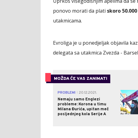
Uprkos višegodišnjim apelima da se 
ponovo morati da plati
skoro 50.000
utakmicama.
Evroliga je u ponedjeljak objavila ka
delegata sa utakmica Zvezda - Barsel
MOŽDA ĆE VAS ZANIMATI
PROBLEMI
20.12.2021.
|
Nemaju samo Englezi
probleme: Korona u timu
Milana Đurića, upitan meč
posljednjeg kola Serije A