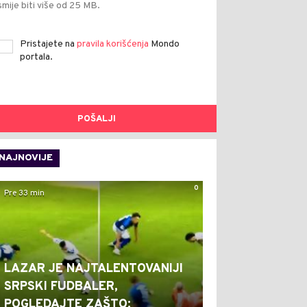
smije biti više od 25 MB.
Pristajete na
pravila korišćenja
Mondo
portala.
POŠALJI
NAJNOVIJE
0
Pre 33 min
LAZAR JE NAJTALENTOVANIJI
SRPSKI FUDBALER,
POGLEDAJTE ZAŠTO: