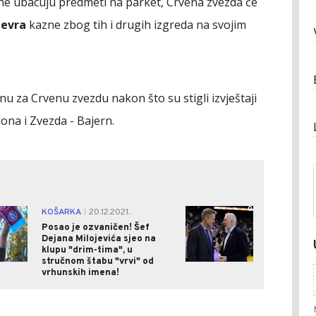
ne ubacuju predmeti na parket, Crvena zvezda će
 evra
kazne zbog tih i drugih izgreda na svojim
znu za Crvenu zvezdu nakon što su stigli izvještaji
ona i Zvezda - Bajern.
0
0
KOŠARKA
20.12.2021.
|
Posao je ozvaničen! Šef
Dejana Milojevića sjeo na
klupu "drim-tima", u
stručnom štabu "vrvi" od
vrhunskih imena!