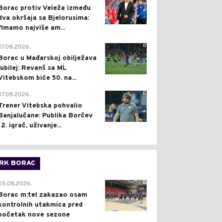
Borac protiv Veleža između
dva okršaja sa Bjelorusima:
"Imamo najviše am...
0
07.08.2026.
Borac u Mađarskoj obilježava
jubilej: Revanš sa ML
Vitebskom biće 50. na...
0
07.08.2026.
Trener Vitebska pohvalio
Banjalučane: Publika Borčev
12. igrač, uživanje...
RK BORAC
0
05.08.2026.
Borac m:tel zakazao osam
kontrolnih utakmica pred
početak nove sezone