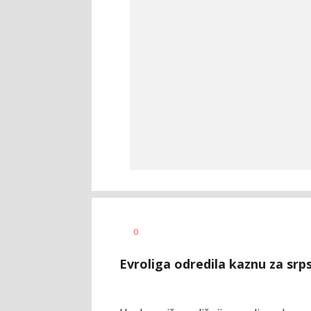
Dragan
AUTOR
0
Šutvić
Evroliga odredila kaznu za srpsk