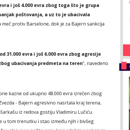
evra i još 4.000 evra zbog toga što je grupa
manjak poštovanja, a uz to je ubacivala
 za meč protiv Barselone, dok je za Bajern sankcija
 31.000 evra i još 6.000 evra zbog agresije
 zbog ubacivanja predmeta na teren
", navedeno
kupne kazne od ukupno 48.000 evra izrečen zbog
Zvezda - Bajern agresivno nasrtala kraj terena,
šarkašu iz redova gostiju Vladimiru Lučiću.
e u tom trenutku i stao između njih i bivšeg