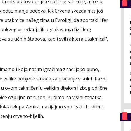
 mts ponovo prijete i oštrije sankcije, a to su:
čak oduzimanje bodova! KK Crvena zvezda mts još
e utakmice našeg tima u Evroligi, da sportski i fer
ikakvog vrijeđanja ili ugrožavanja fizičkog
nova stručnih štabova, kao i svih aktera utakmica!",
 imamo i koja našim igračima znači jako puno,
 velike pobjede služiće za plaćanje visokih kazni,
u ovom takmičenju velikim dijelom i zbog odlične
biće ozbiljno narušen. Budimo na visini zadatka
lazi ekipa Zenita, navijajmo sportski i bodrimo
enju crveno-bijelih.