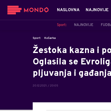
NASLOVNA
NAJNOVIJE
Sport:
NAJNOVIJE
FUDB
Sport
Košarka
Žestoka kazna i p
Oglasila se Evroli
pljuvanja i gađanj
20.12.2021. / 20:05