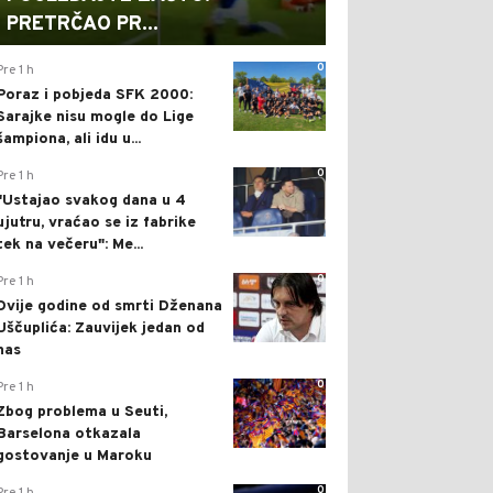
PRETRČAO PR...
0
Pre 1 h
Poraz i pobjeda SFK 2000:
Sarajke nisu mogle do Lige
šampiona, ali idu u...
0
Pre 1 h
"Ustajao svakog dana u 4
ujutru, vraćao se iz fabrike
tek na večeru": Me...
0
Pre 1 h
Dvije godine od smrti Dženana
Uščuplića: Zauvijek jedan od
nas
0
Pre 1 h
Zbog problema u Seuti,
Barselona otkazala
gostovanje u Maroku
0