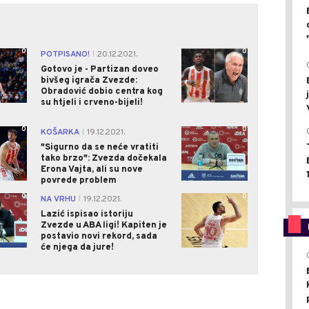
0
0
POTPISANO!
20.12.2021.
|
Gotovo je - Partizan doveo
bivšeg igrača Zvezde:
Obradović dobio centra kog
su htjeli i crveno-bijeli!
0
0
KOŠARKA
19.12.2021.
|
"Sigurno da se neće vratiti
tako brzo": Zvezda dočekala
Erona Vajta, ali su nove
povrede problem
0
0
NA VRHU
19.12.2021.
|
Lazić ispisao istoriju
Zvezde u ABA ligi! Kapiten je
postavio novi rekord, sada
će njega da jure!