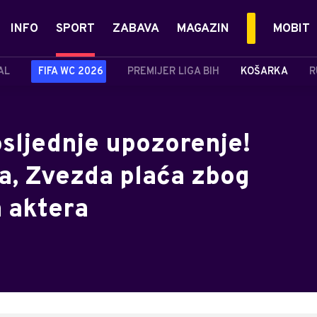
INFO
SPORT
ZABAVA
MAGAZIN
MOBIT
AL
FIFA WC 2026
PREMIJER LIGA BIH
KOŠARKA
R
osljednje upozorenje!
ga, Zvezda plaća zbog
a aktera