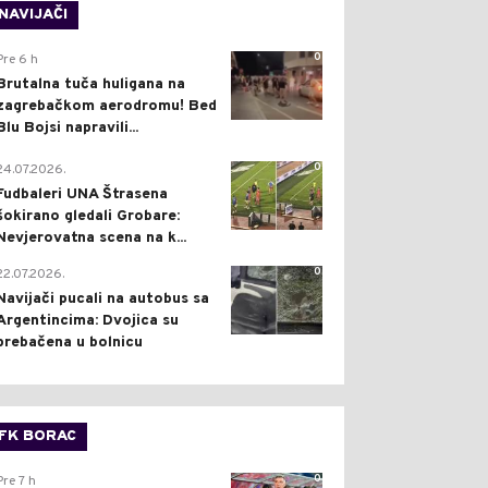
NAVIJAČI
0
Pre 6 h
Brutalna tuča huligana na
zagrebačkom aerodromu! Bed
Blu Bojsi napravili...
0
24.07.2026.
Fudbaleri UNA Štrasena
šokirano gledali Grobare:
Nevjerovatna scena na k...
0
22.07.2026.
Navijači pucali na autobus sa
Argentincima: Dvojica su
prebačena u bolnicu
FK BORAC
0
Pre 7 h