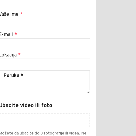
Vaše ime
*
E-mail
*
Lokacija
*
Ubacite video ili foto
Možete da ubacite do 3 fotografije ili videa. Ne