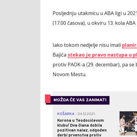
Posljednju utakmicu u ABA ligi u 202
(17.00 časova), u okviru 13. kola ABA
Iako tokom nedjelje nisu imali
plani
Bajića
stekao je pravo nastupa u p
protiv PAOK-a (29. decembar), pa se
Novom Mestu.
MOŽDA ĆE VAS ZANIMATI
KOŠARKA
24.12.2021.
|
Korona u Teodosićevom
klubu! Dva člana dobila
pozitivan nalaz, odgođen
derbi prvenstva protiv