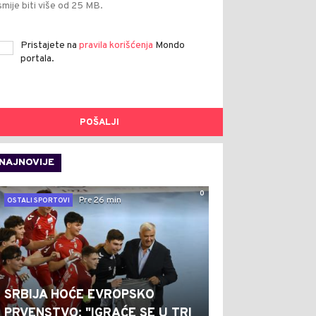
smije biti više od 25 MB.
Pristajete na
pravila korišćenja
Mondo
portala.
POŠALJI
NAJNOVIJE
0
Pre 26 min
OSTALI SPORTOVI
SRBIJA HOĆE EVROPSKO
PRVENSTVO: "IGRAĆE SE U TRI