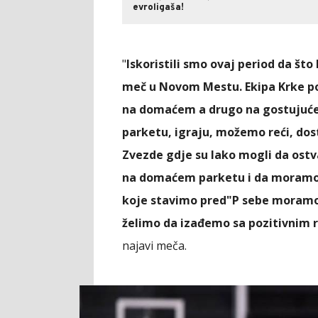
evroligaša!
"
Iskoristili smo ovaj period da što
meč u Novom Mestu. Ekipa Krke pok
na domaćem a drugo na gostujuće
parketu, igraju, možemo reći, dost
Zvezde gdje su lako mogli da ostv
na domaćem parketu i da moramo 
koje stavimo pred"P sebe moramo 
želimo da izađemo sa pozitivnim 
najavi meča.