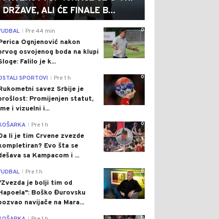
DRŽAVE, ALI ĆE FINALE B...
0
FUDBAL
Pre 44 min
|
Perica Ognjenović nakon
prvog osvojenog boda na klupi
Sloge: Falilo je k...
0
OSTALI SPORTOVI
Pre 1 h
|
Rukometni savez Srbije je
prošlost: Promijenjen statut,
ime i vizuelni i...
0
KOŠARKA
Pre 1 h
|
Da li je tim Crvene zvezde
kompletiran? Evo šta se
dešava sa Kampacom i ...
0
FUDBAL
Pre 1 h
|
"Zvezda je bolji tim od
Hapoela": Boško Đurovsku
pozvao navijače na Mara...
0
|