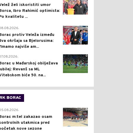
Velež želi iskoristiti umor
Borca, Ibro Rahimić optimista:
Po kvalitetu ...
0
08.08.2026.
Borac protiv Veleža između
dva okršaja sa Bjelorusima:
"Imamo najviše am...
0
07.08.2026.
Borac u Mađarskoj obilježava
jubilej: Revanš sa ML
Vitebskom biće 50. na...
RK BORAC
0
05.08.2026.
Borac m:tel zakazao osam
kontrolnih utakmica pred
početak nove sezone