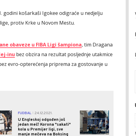
1. godini košarkaši Igokee odigraće u nedjelju
 lige, protiv Krke u Novom Mestu.
rane obaveze u FIBA Ligi šampiona
, tim Dragana
lej-inu
bez obzira na rezultat posljednje utakmice
 bez evro-opterećenja priprema za gostovanje u
0
0
FUDBAL
24.12.2021.
|
U Engleskoj odgođen još
jedan meč! Korona "sakati"
kola u Premijer ligi, sve
manje mečeva na Boksing