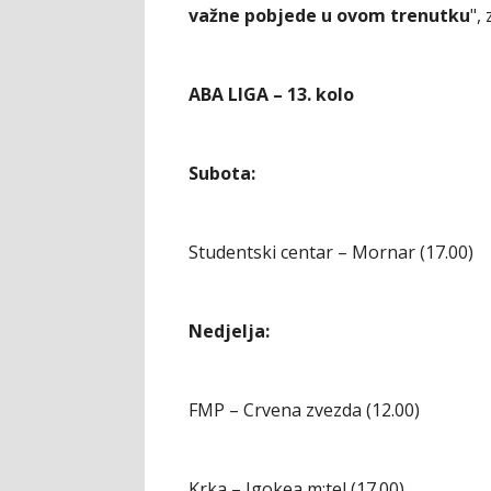
važne pobjede u ovom trenutku
", 
ABA LIGA – 13. kolo
Subota:
Studentski centar – Mornar (17.00)
Nedjelja:
FMP – Crvena zvezda (12.00)
Krka – Igokea m:tel (17.00)