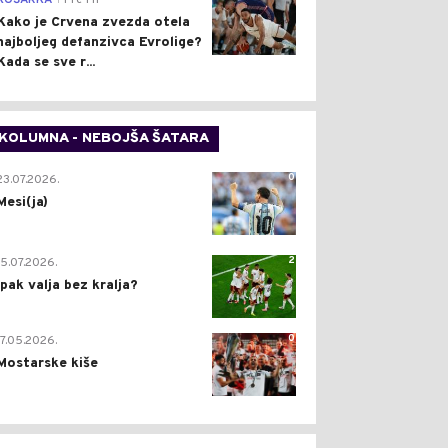
KOŠARKA
Pre 1 h
Kako je Crvena zvezda otela
najboljeg defanzivca Evrolige?
Kada se sve r...
KOLUMNA - NEBOJŠA ŠATARA
0
23.07.2026.
Mesi(ja)
2
15.07.2026.
Ipak valja bez kralja?
0
17.05.2026.
Mostarske kiše