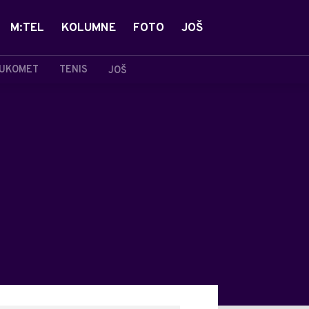
M:TEL
KOLUMNE
FOTO
JOŠ
UKOMET
TENIS
JOŠ