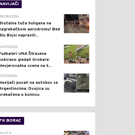
NAVIJAČI
0
08.08.2026.
Brutalna tuča huligana na
zagrebačkom aerodromu! Bed
Blu Bojsi napravili...
0
24.07.2026.
Fudbaleri UNA Štrasena
šokirano gledali Grobare:
Nevjerovatna scena na k...
0
22.07.2026.
Navijači pucali na autobus sa
Argentincima: Dvojica su
prebačena u bolnicu
FK BORAC
0
Pre 17 h