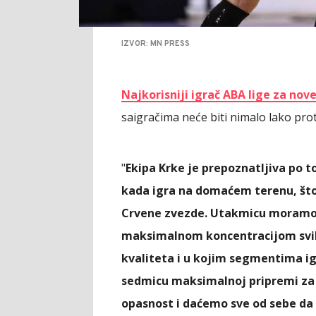
IZVOR: MN PRESS
Najkorisniji igrač ABA lige za nove
saigračima neće biti nimalo lako prot
"
Ekipa Krke je prepoznatljiva po
kada igra na domaćem terenu, što
Crvene zvezde. Utakmicu moramo d
maksimalnom koncentracijom svih 
kvaliteta i u kojim segmentima i
sedmicu maksimalnoj pripremi za
opasnost i daćemo sve od sebe d