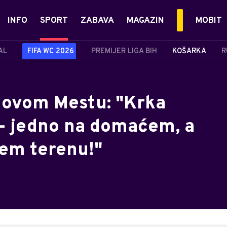
INFO
SPORT
ZABAVA
MAGAZIN
MOBIT
AL
FIFA WC 2026
PREMIJER LIGA BIH
KOŠARKA
R
Novom Mestu: "Krka
 - jedno na domaćem, a
em terenu!"