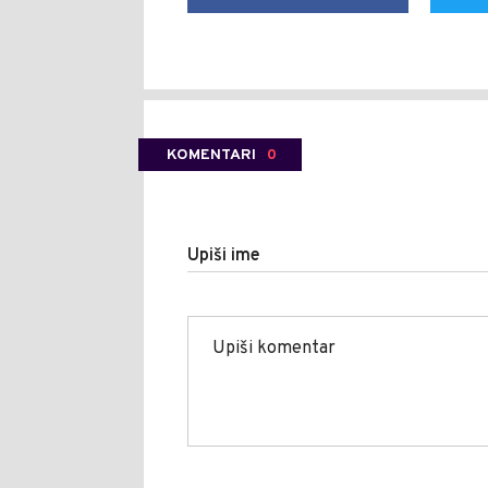
KOMENTARI
0
Upiši ime