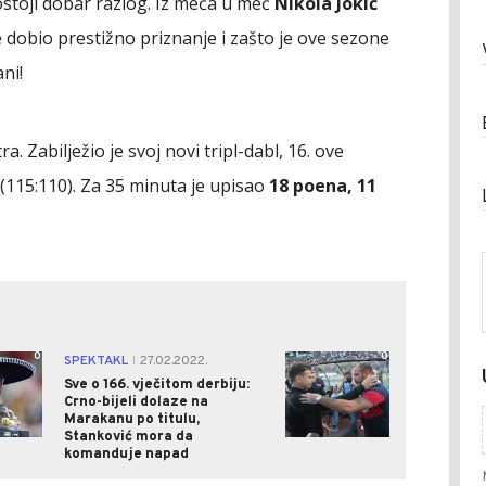
stoji dobar razlog. Iz meča u meč
Nikola Jokić
dobio prestižno priznanje i zašto je ove sezone
ni!
. Zabilježio je svoj novi tripl-dabl, 16. ove
(115:110). Za 35 minuta je upisao
18 poena, 11
0
0
SPEKTAKL
27.02.2022.
|
Sve o 166. vječitom derbiju:
Crno-bijeli dolaze na
Marakanu po titulu,
Stanković mora da
komanduje napad