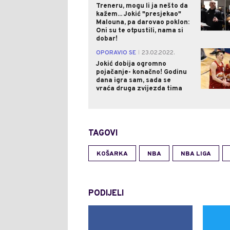
Treneru, mogu li ja nešto da
kažem... Jokić "presjekao"
Malouna, pa darovao poklon:
Oni su te otpustili, nama si
dobar!
OPORAVIO SE
23.02.2022.
|
Jokić dobija ogromno
pojačanje- konačno! Godinu
dana igra sam, sada se
vraća druga zvijezda tima
TAGOVI
KOŠARKA
NBA
NBA LIGA
PODIJELI