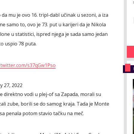
da mu je ovo 16. tripl-dabl učinak u sezoni, a iza
ne samo to, ovo je 73. put u karijeri da je Nikola
one u statistici, ispred njega je sada samo jedan
to uspio 78 puta.
c.twitter.com/s37qGw1Pso
y 27, 2022
je direktno vodi u plej-of sa Zapada, morali su
li zube, borili se do samog kraja. Tada je Monte
 sa penala potom stavio tačku na meč.