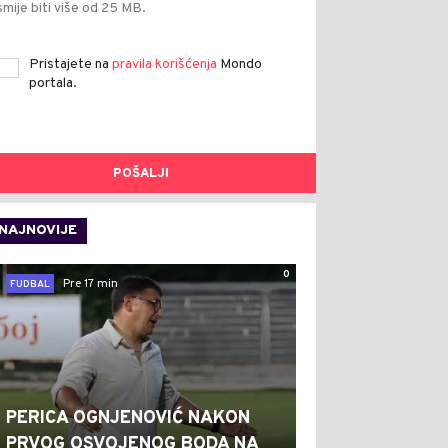
smije biti više od 25 MB.
Pristajete na
pravila korišćenja
Mondo
portala.
POŠALJI
NAJNOVIJE
0
Pre 17 min
FUDBAL
PERICA OGNJENOVIĆ NAKON
PRVOG OSVOJENOG BODA NA