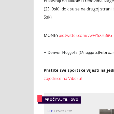
Efikasniji od Nikole u redovima Nage
(23, 9sk), dok su se na drugoj strani 
5sk).
MONEY
pic.twitter.com/vwFY5XH38G
Februar
— Denver Nuggets (@nuggets)
Pratite sve sportske vijesti na j
zajednice na Viberu!
PROČITAJTE I OVO
HIT!
25.02.2022.
|