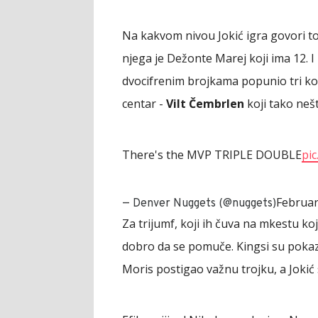
Na kakvom nivou Jokić igra govori to 
njega je Dežonte Marej koji ima 12. I 
dvocifrenim brojkama popunio tri kol
centar -
Vilt Čembrlen
koji tako neš
There's the MVP TRIPLE DOUBLE
pi
Februar
— Denver Nuggets (@nuggets)
Za trijumf, koji ih čuva na mkestu ko
dobro da se pomuče. Kingsi su pokaza
Moris postigao važnu trojku, a Jokić