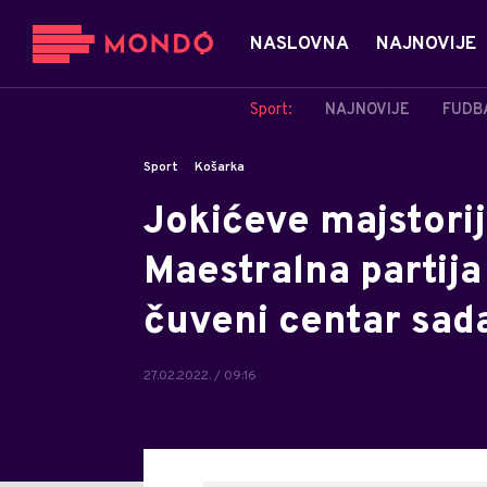
NASLOVNA
NAJNOVIJE
Sport:
NAJNOVIJE
FUDB
Sport
Košarka
Jokićeve majstorije
Maestralna partija
čuveni centar sada
27.02.2022. / 09:16