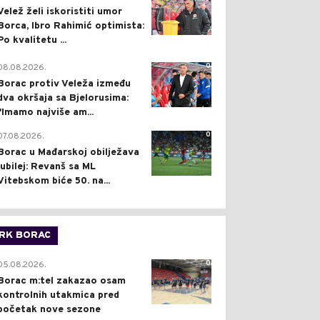
Velež želi iskoristiti umor
Borca, Ibro Rahimić optimista:
Po kvalitetu ...
0
08.08.2026.
Borac protiv Veleža između
dva okršaja sa Bjelorusima:
"Imamo najviše am...
0
07.08.2026.
Borac u Mađarskoj obilježava
jubilej: Revanš sa ML
Vitebskom biće 50. na...
RK BORAC
0
05.08.2026.
Borac m:tel zakazao osam
kontrolnih utakmica pred
početak nove sezone