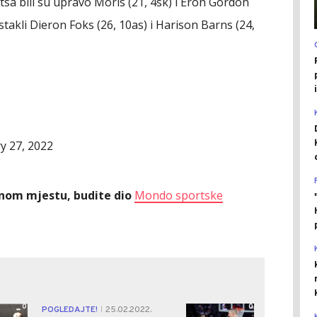
tsa bili su upravo Moris (21, 4sk) i Eron Gordon
istakli Dieron Foks (26, 10as) i Harison Barns (24,
y 27, 2022
ednom mjestu, budite dio
Mondo sportske
0
0
POGLEDAJTE!
25.02.2022.
|