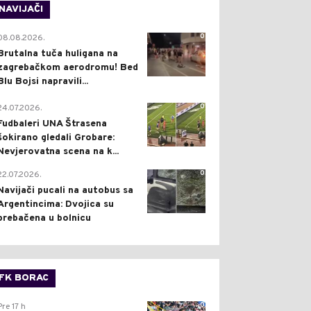
NAVIJAČI
0
08.08.2026.
Brutalna tuča huligana na
zagrebačkom aerodromu! Bed
Blu Bojsi napravili...
0
24.07.2026.
Fudbaleri UNA Štrasena
šokirano gledali Grobare:
Nevjerovatna scena na k...
0
22.07.2026.
Navijači pucali na autobus sa
Argentincima: Dvojica su
prebačena u bolnicu
FK BORAC
0
Pre 17 h