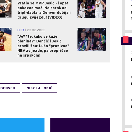
Vratio se MVP Jokić - i opet
pokazao moć! Na korak od
tripl-dabla, a Denver dobija i
drugu zvijezdu! (VIDEO)
0
0
HIT!
23.02.2022.
|
"Je**te, kako se kaže
planina?" Dončić i Jokić
pravili šou: Luka "prozivao"
NBA zvijezde, pa propričao
na srpskom!
DENVER
NIKOLA JOKIĆ