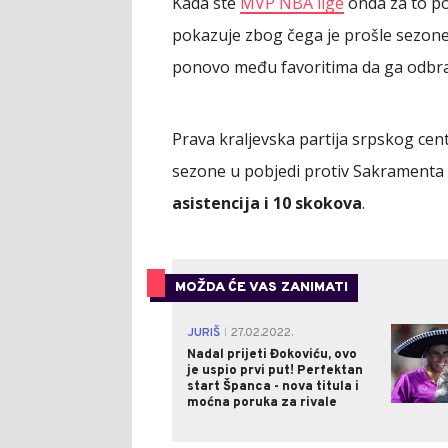
Kada ste
MVP NBA lige
onda za to po
pokazuje zbog čega je prošle sezone 
ponovo među favoritima da ga odbra
Prava kraljevska partija srpskog centra
sezone u pobjedi protiv Sakramenta 
asistencija i 10 skokova
.
MOŽDA ĆE VAS ZANIMATI
JURIŠ
27.02.2022.
|
Nadal prijeti Đokoviću, ovo
je uspio prvi put! Perfektan
start Španca - nova titula i
moćna poruka za rivale