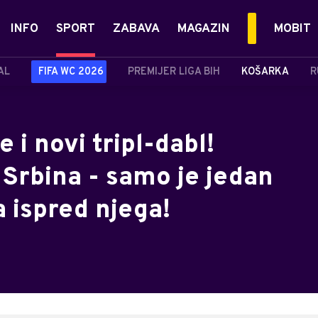
INFO
SPORT
ZABAVA
MAGAZIN
MOBIT
AL
FIFA WC 2026
PREMIJER LIGA BIH
KOŠARKA
R
 i novi tripl-dabl!
 Srbina - samo je jedan
 ispred njega!