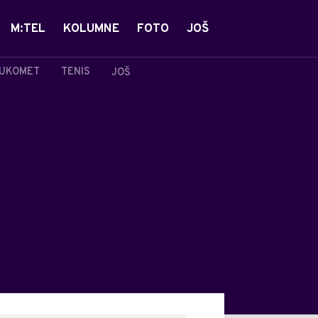
M:TEL
KOLUMNE
FOTO
JOŠ
UKOMET
TENIS
JOŠ