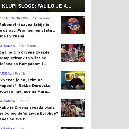
KLUPI SLOGE: FALILO JE K...
0
OSTALI SPORTOVI
Pre 34 min
|
Rukometni savez Srbije je
prošlost: Promijenjen statut,
ime i vizuelni i...
0
KOŠARKA
Pre 49 min
|
Da li je tim Crvene zvezde
kompletiran? Evo šta se
dešava sa Kampacom i ...
0
FUDBAL
Pre 1 h
|
"Zvezda je bolji tim od
Hapoela": Boško Đurovsku
pozvao navijače na Mara...
0
KOŠARKA
Pre 1 h
|
Kako je Crvena zvezda otela
najboljeg defanzivca Evrolige?
Kada se sve r...
0
|