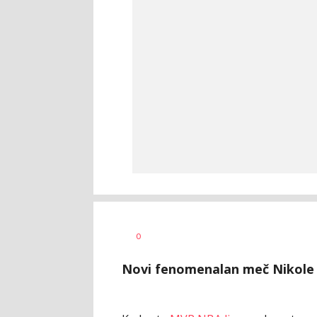
Dragan
AUTOR
0
Šutvić
Novi fenomenalan meč Nikole 