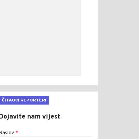
ČITAOCI REPORTERI
Dojavite nam vijest
Naslov
*