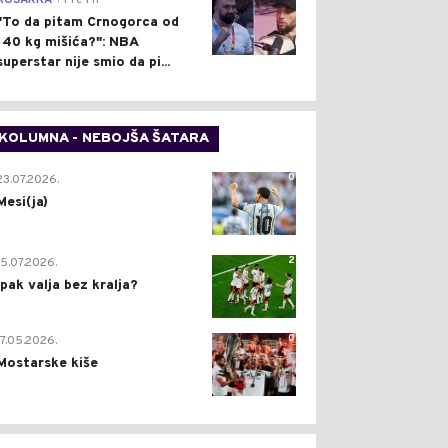
KOŠARKA
Pre 1 h
"To da pitam Crnogorca od
140 kg mišića?": NBA
superstar nije smio da pi...
KOLUMNA - NEBOJŠA ŠATARA
0
23.07.2026.
Mesi(ja)
2
15.07.2026.
Ipak valja bez kralja?
0
17.05.2026.
Mostarske kiše