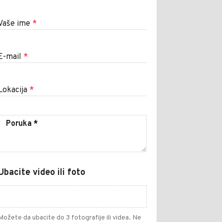
Vaše ime
*
E-mail
*
Lokacija
*
Ubacite video ili foto
Možete da ubacite do 3 fotografije ili videa. Ne