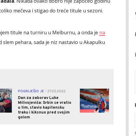
Nadala
. Nikada ovako dobro nije započeo godinu
o toliko mečeva i stigao do treće titule u sezoni.
jem titule na turniru u Melburnu, a onda je
na
d slem pehara, sada je niz nastavio u Akapulku
0
0
POGRIJEŠIO JE
27.02.2022.
|
Dan za zaborav Luke
Milivojevića: Srbin se vratio
u tim, stavio kapitensku
traku i kiksnuo pred svojim
golom