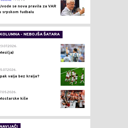
FUDBAL
Pre 1 h
Uvode se nova pravila za VAR
u srpskom fudbalu
KOLUMNA - NEBOJŠA ŠATARA
0
23.07.2026.
Mesi(ja)
2
15.07.2026.
Ipak valja bez kralja?
0
17.05.2026.
Mostarske kiše
NAVIJAČI