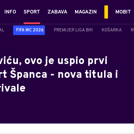
INFO
SPORT
ZABAVA
MAGAZIN
MOBIT
AL
FIFA WC 2026
PREMIJER LIGA BIH
KOŠARKA
R
iću, ovo je uspio prvi
t Španca - nova titula i
ivale