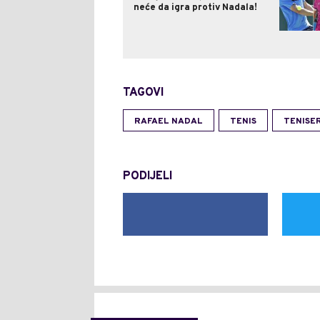
neće da igra protiv Nadala!
TAGOVI
RAFAEL NADAL
TENIS
TENISER
PODIJELI