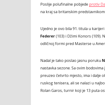
Poslije polufinalne pobjede
protiv D
na kraj sa britanskim predstavnikom
Ujedno je ovo bila 91. titula u karije
Federer
(103) i Džimi Konors (109). 
odličnoj formi pred Masterse u Americ
Nadal je tako poslao jasnu poruku
N
nastavka sezone. Sa ovim bodovima 
preuzeo četvrto mjesto, ima i dalje 
ruskog tenisera, ali se nalazi u najbo
Rolan Garos, turnir koji je 13 puta os