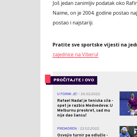
Još jedan zanimljiv podatak oko Rafine
Naime, on je 2004. godine postao naj
postao i najstariji.
Pratite sve sportske vijesti na j
zajednice na Viberu!
PROČITAJTE I OVO
U FORMI JE!
26.02.2022.
|
Rafael Nadal je teniska sila -
opet je razbio Medvedeva: U
Melburnu preokret, sad mu
nije dao šansu!
PREMOREN
22.02.2022.
|
Osvojio turnir pa odlučio -