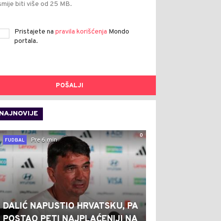
smije biti više od 25 MB.
Pristajete na
pravila korišćenja
Mondo
portala.
POŠALJI
NAJNOVIJE
0
Pre 6 min
FUDBAL
DALIĆ NAPUSTIO HRVATSKU, PA
POSTAO PETI NAJPLAĆENIJI NA