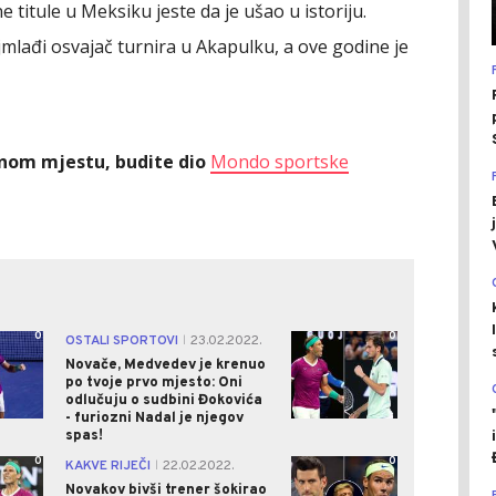
 titule u Meksiku jeste da je ušao u istoriju.
mlađi osvajač turnira u Akapulku, a ove godine je
ednom mjestu, budite dio
Mondo sportske
0
0
OSTALI SPORTOVI
23.02.2022.
|
Novače, Medvedev je krenuo
po tvoje prvo mjesto: Oni
odlučuju o sudbini Đokovića
- furiozni Nadal je njegov
spas!
0
0
KAKVE RIJEČI
22.02.2022.
|
Novakov bivši trener šokirao