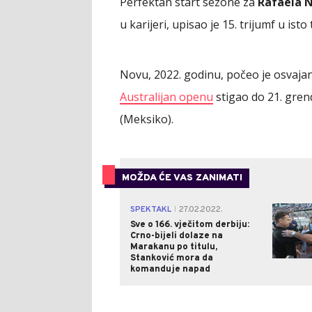
Perfektan start sezone za
Rafaela 
u karijeri, upisao je 15. trijumf u ist
Novu, 2022. godinu, počeo je osvajan
Australijan openu
stigao do 21. gren
(Meksiko).
MOŽDA ĆE VAS ZANIMATI
SPEKTAKL
27.02.2022.
|
Sve o 166. vječitom derbiju:
Crno-bijeli dolaze na
Marakanu po titulu,
Stanković mora da
komanduje napad