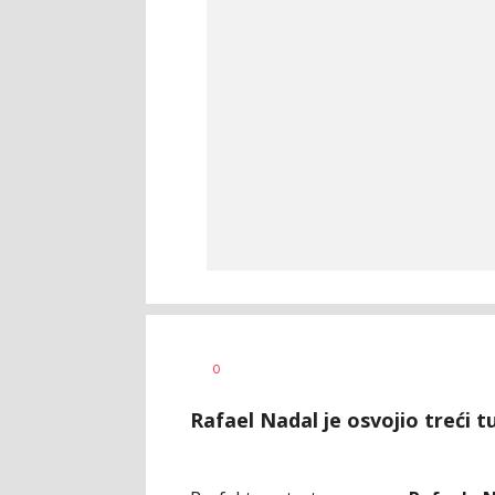
Dragan
AUTOR
0
Šutvić
Rafael Nadal je osvojio treći t