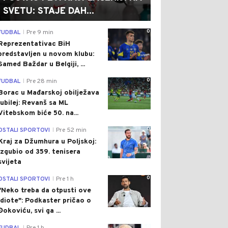
SVETU: STAJE DAH...
0
FUDBAL
Pre 9 min
|
Reprezentativac BiH
predstavljen u novom klubu:
Samed Baždar u Belgiji, ...
0
FUDBAL
Pre 28 min
|
Borac u Mađarskoj obilježava
jubilej: Revanš sa ML
Vitebskom biće 50. na...
0
OSTALI SPORTOVI
Pre 52 min
|
Kraj za Džumhura u Poljskoj:
Izgubio od 359. tenisera
svijeta
0
OSTALI SPORTOVI
Pre 1 h
|
"Neko treba da otpusti ove
idiote": Podkaster pričao o
Đokoviću, svi ga ...
0
|