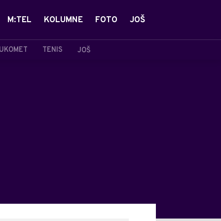
M:TEL
KOLUMNE
FOTO
JOŠ
UKOMET
TENIS
JOŠ