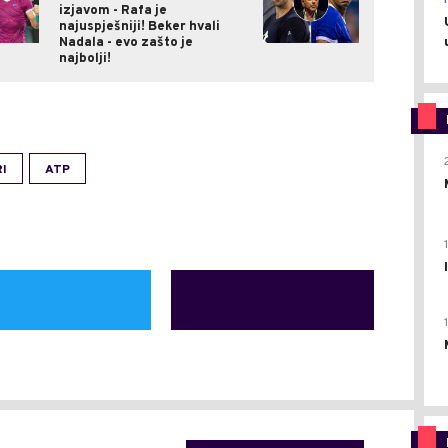
izjavom - Rafa je
najuspješniji! Beker hvali
Nadala - evo zašto je
najbolji!
I
ATP