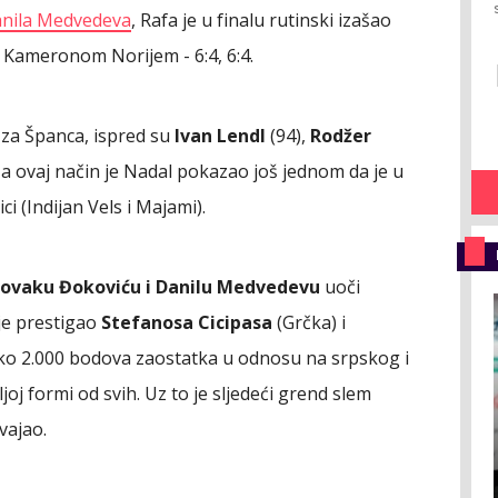
anila Medvedeva
, Rafa je u finalu rutinski izašao
 Kameronom Norijem - 6:4, 6:4.
ri za Španca, ispred su
Ivan Lendl
(94),
Rodžer
Na ovaj način je Nadal pokazao još jednom da je u
i (Indijan Vels i Majami).
ovaku Đokoviću i Danilu Medvedevu
uoči
je prestigao
Stefanosa Cicipasa
(Grčka) i
oko 2.000 bodova zaostatka u odnosu na srpskog i
ljoj formi od svih. Uz to je sljedeći grend slem
vajao.