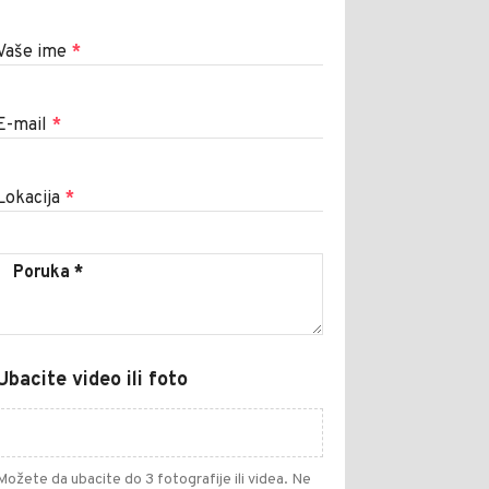
Vaše ime
*
E-mail
*
Lokacija
*
Ubacite video ili foto
Možete da ubacite do 3 fotografije ili videa. Ne