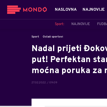
NASLOVNA
NAJNOVIJE
Sport:
NAJNOVIJE
FUDB
Sport
Ostali sportovi
Nadal prijeti Đokov
put! Perfektan star
moćna poruka za r
27.02.2022. / 09:09