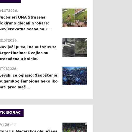
0
24.07.2026.
Fudbaleri UNA Štrasena
šokirano gledali Grobare:
Nevjerovatna scena na k...
0
22.07.2026.
Navijači pucali na autobus sa
Argentincima: Dvojica su
prebačena u bolnicu
1
07.07.2026.
Levski se oglasio: Saopštenje
bugarskog šampiona nekoliko
sati pred meč ...
FK BORAC
0
Pre 28 min
Borac u Mađarskoj obilježava