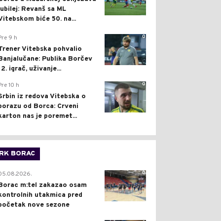
jubilej: Revanš sa ML
Vitebskom biće 50. na...
0
Pre 9 h
Trener Vitebska pohvalio
Banjalučane: Publika Borčev
12. igrač, uživanje...
0
Pre 10 h
Srbin iz redova Vitebska o
porazu od Borca: Crveni
karton nas je poremet...
RK BORAC
0
05.08.2026.
Borac m:tel zakazao osam
kontrolnih utakmica pred
početak nove sezone