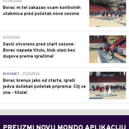
0
05.08.2026.
Borac m:tel zakazao osam kontrolnih
utakmica pred početak nove sezone
0
27.07.2026.
Savić otvoreno pred start sezone:
Borac napada titulu, klub ulazi bez
dugova prema igračima!
0
RUKOMET
27.07.2026.
|
Borac krenuo jako od starta, igrači
jedva dočekali početak priprema: Cilj se
zna - titula!
PREUZMI NOVU MONDO APLIKACIJU