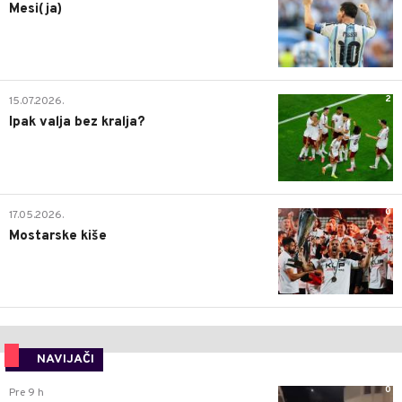
Mesi(ja)
2
15.07.2026.
Ipak valja bez kralja?
0
17.05.2026.
Mostarske kiše
NAVIJAČI
0
Pre 9 h