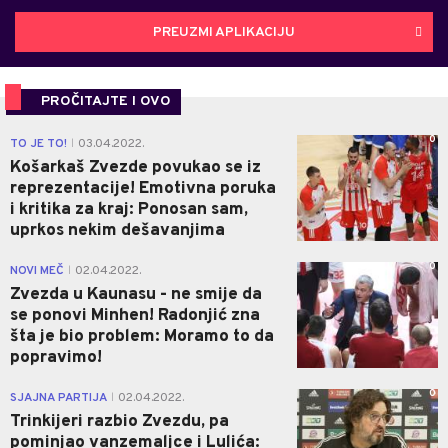
PREUZMI APLIKACIJU
PROČITAJTE I OVO
0
TO JE TO!
03.04.2022.
|
Košarkaš Zvezde povukao se iz
reprezentacije! Emotivna poruka
i kritika za kraj: Ponosan sam,
uprkos nekim dešavanjima
0
NOVI MEČ
02.04.2022.
|
Zvezda u Kaunasu - ne smije da
se ponovi Minhen! Radonjić zna
šta je bio problem: Moramo to da
popravimo!
0
SJAJNA PARTIJA
02.04.2022.
|
Trinkijeri razbio Zvezdu, pa
pominjao vanzemaljce i Lulića: