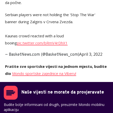
da počne.
Serbian players were not holding the 'Stop The War'
banner during Zalgiris v Crvena Zvezda.
Kaunas crowd reacted with a loud
booing
pic.twitter.com/bRmV4rDhX1
April 3, 2022
— BasketNews.com (@BasketNews_com)
Pratite sve sportske vijesti na jednom mjestu, budite
dio
Mondo sportske zajednice na Viberu!
Naše vijesti ne morate da provjeravate
Budite bolje informisani od drugih, preuzmite Mondo mobilnu
aplikaciju