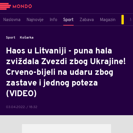
Naslovna
Najnovije
Info
Sport
Zabava
Magazin
M
Sport
Košarka
Haos u Litvaniji - puna hala
zviždala Zvezdi zbog Ukrajine!
Crveno-bijeli na udaru zbog
zastave i jednog poteza
(VIDEO)
03.04.2022. / 18:32