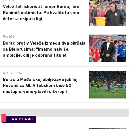
Pre 2 h
Velež želi iskoristiti umor Borca, Ibro
Rahimić optimista: Po kvalitetu smo
četvrta ekipa u ligi
0
Pre 10 h
Borac protiv Veleža između dva okršaja
sa Bjelorusima: "Imamo najviše
ambicije, cilj je odbrana titule!"
0
07.08.2026.
Borac u Mađarskoj obilježava jubilej:
Revanš sa ML Vitebskom biće 50.
nastup crveno-plavih u Evropi!
RK BORAC