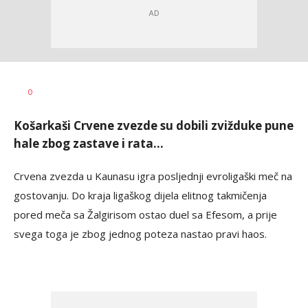
Nemanja
AUTOR
0
Stanojčić
Košarkaši Crvene zvezde su dobili zvižduke pune
hale zbog zastave i rata...
Crvena zvezda u Kaunasu igra posljednji evroligaški meč na
gostovanju. Do kraja ligaškog dijela elitnog takmičenja
pored meča sa Žalgirisom ostao duel sa Efesom, a prije
svega toga je zbog jednog poteza nastao pravi haos.