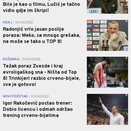
Bilo je kao u filmu, Lučić je tačno
vidio gdje im škripi!
0
KRAJ
01.04.2022.
|
Radonjić vrlo jasan poslije
poraza: Meko, sa mnogo grešaka,
ne može se tako u TOP 8!
0
KOŠARKA
01.04.2022.
|
Težak poraz Zvezde i kraj
evroligaškog sna - Ništa od Top
8! Trinkijeri razbio crveno-bijele,
sve je gotovo!
0
NOVI POČETAK
01.04.2022.
|
Igor Rakočević postao trener:
Dobio licencu i odmah održao
trening crveno-bijelima