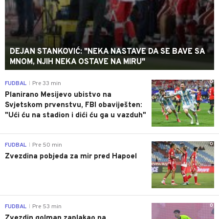
DEJAN STANKOVIĆ: "NEKA NASTAVE DA SE BAVE SA
MNOM, NJIH NEKA OSTAVE NA MIRU"
0
FUDBAL
Pre 33 min
|
Planirano Mesijevo ubistvo na
Svjetskom prvenstvu, FBI obaviješten:
"Ući ću na stadion i dići ću ga u vazduh"
0
FUDBAL
Pre 50 min
|
Zvezdina pobjeda za mir pred Hapoel
0
FUDBAL
Pre 53 min
|
Zvezdin golman zaplakao na