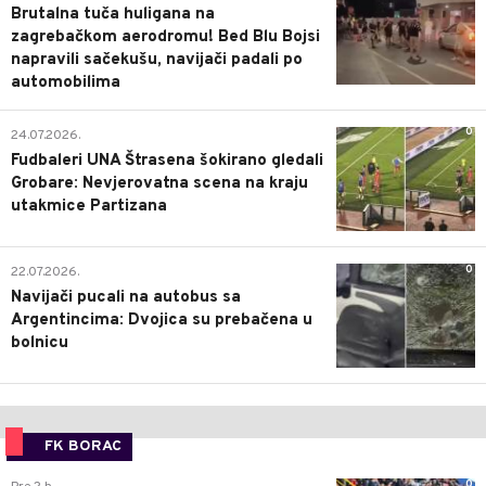
Brutalna tuča huligana na
zagrebačkom aerodromu! Bed Blu Bojsi
napravili sačekušu, navijači padali po
automobilima
0
24.07.2026.
Fudbaleri UNA Štrasena šokirano gledali
Grobare: Nevjerovatna scena na kraju
utakmice Partizana
0
22.07.2026.
Navijači pucali na autobus sa
Argentincima: Dvojica su prebačena u
bolnicu
FK BORAC
0