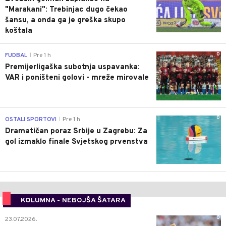
"Marakani": Trebinjac dugo čekao
šansu, a onda ga je greška skupo
koštala
0
FUDBAL
Pre 1 h
|
Premijerligaška subotnja uspavanka:
VAR i poništeni golovi - mreže mirovale
0
OSTALI SPORTOVI
Pre 1 h
|
Dramatičan poraz Srbije u Zagrebu: Za
gol izmaklo finale Svjetskog prvenstva
KOLUMNA - NEBOJŠA ŠATARA
0
23.07.2026.