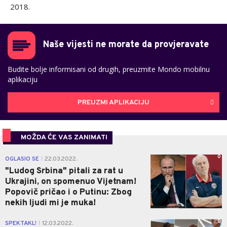
2018.
Naše vijesti ne morate da provjeravate
Budite bolje informisani od drugih, preuzmite Mondo mobilnu
aplikaciju
PREUZMI APLIKACIJU
MOŽDA ĆE VAS ZANIMATI
0
OGLASIO SE
22.03.2022.
|
"Ludog Srbina" pitali za rat u
Ukrajini, on spomenuo Vijetnam!
Popovič pričao i o Putinu: Zbog
nekih ljudi mi je muka!
0
SPEKTAKL!
12.03.2022.
|