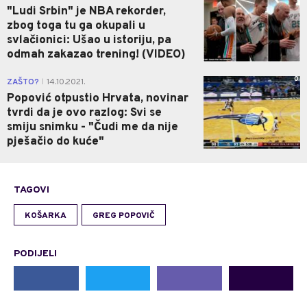
"Ludi Srbin" je NBA rekorder,
zbog toga tu ga okupali u
svlačionici: Ušao u istoriju, pa
odmah zakazao trening! (VIDEO)
0
ZAŠTO?
14.10.2021.
|
Popović otpustio Hrvata, novinar
tvrdi da je ovo razlog: Svi se
smiju snimku - "Čudi me da nije
pješačio do kuće"
TAGOVI
KOŠARKA
GREG POPOVIČ
PODIJELI