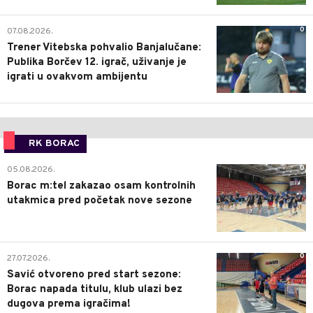
0
07.08.2026.
Trener Vitebska pohvalio Banjalučane:
Publika Borčev 12. igrač, uživanje je
igrati u ovakvom ambijentu
RK BORAC
0
05.08.2026.
Borac m:tel zakazao osam kontrolnih
utakmica pred početak nove sezone
0
27.07.2026.
Savić otvoreno pred start sezone:
Borac napada titulu, klub ulazi bez
dugova prema igračima!