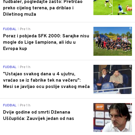
fudbaler, pogledajte zašto: Pretrčao
preko cijelog terena, pa driblao i
Diletinog muža
0
FUDBAL
Pre 1 h
|
Poraz i pobjeda SFK 2000: Sarajke nisu
mogle do Lige šampiona, ali idu u
Evropa kup
0
FUDBAL
Pre 1 h
|
"Ustajao svakog dana u 4 ujutru,
vraćao se iz fabrike tek na večeru":
Mesi se javljao ocu poslije svakog meča
1
FUDBAL
Pre 1 h
|
Dvije godine od smrti Dženana
Uščuplića: Zauvijek jedan od nas