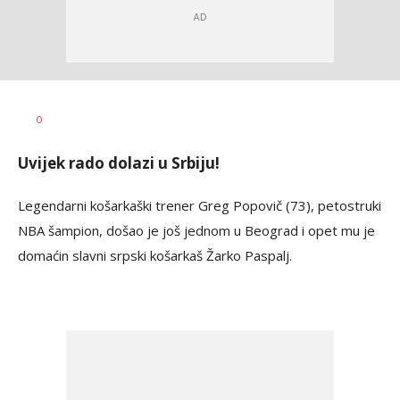
Haris
AUTOR
0
Krhalić
Uvijek rado dolazi u Srbiju!
Legendarni košarkaški trener Greg Popovič (73), petostruki
NBA šampion, došao je još jednom u Beograd i opet mu je
domaćin slavni srpski košarkaš Žarko Paspalj.