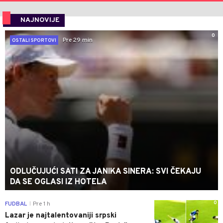
NAJNOVIJE
0
Pre 29 min
OSTALI SPORTOVI
ODLUČUJUĆI SATI ZA JANIKA SINERA: SVI ČEKAJU
DA SE OGLASI IZ HOTELA
0
FUDBAL
Pre 1 h
|
Lazar je najtalentovaniji srpski