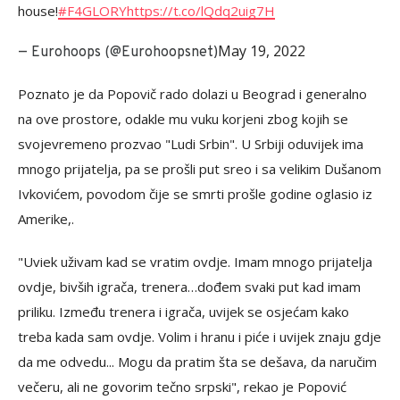
house!
#F4GLORY
https://t.co/lQdq2uig7H
May 19, 2022
— Eurohoops (@Eurohoopsnet)
Poznato je da Popovič rado dolazi u Beograd i generalno
na ove prostore, odakle mu vuku korjeni zbog kojih se
svojevremeno prozvao "Ludi Srbin". U Srbiji oduvijek ima
mnogo prijatelja, pa se prošli put sreo i sa velikim Dušanom
Ivkovićem, povodom čije se smrti prošle godine oglasio iz
Amerike,.
"Uviek uživam kad se vratim ovdje. Imam mnogo prijatelja
ovdje, bivših igrača, trenera…dođem svaki put kad imam
priliku. Između trenera i igrača, uvijek se osjećam kako
treba kada sam ovdje. Volim i hranu i piće i uvijek znaju gdje
da me odvedu... Mogu da pratim šta se dešava, da naručim
večeru, ali ne govorim tečno srpski", rekao je Popović