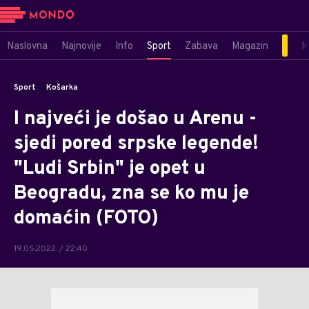
Naslovna
Najnovije
Info
Sport
Zabava
Magazin
M
Sport
Košarka
I najveći je došao u Arenu -
sjedi pored srpske legende!
"Ludi Srbin" je opet u
Beogradu, zna se ko mu je
domaćin (FOTO)
19.05.2022. / 22:40