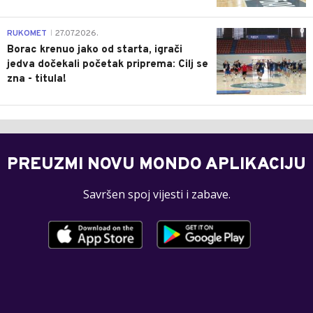
0
RUKOMET
27.07.2026.
|
Borac krenuo jako od starta, igrači
jedva dočekali početak priprema: Cilj se
zna - titula!
PREUZMI NOVU MONDO APLIKACIJU
Savršen spoj vijesti i zabave.