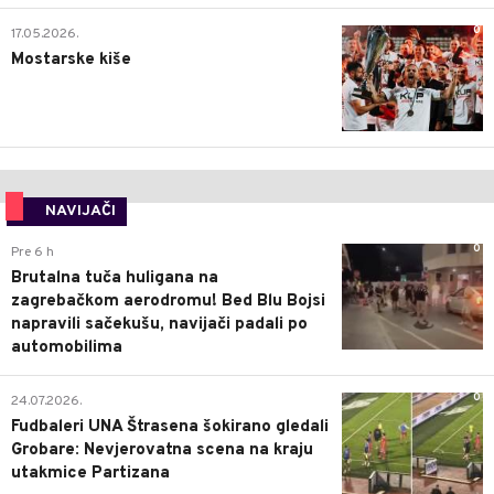
0
17.05.2026.
Mostarske kiše
NAVIJAČI
0
Pre 6 h
Brutalna tuča huligana na
zagrebačkom aerodromu! Bed Blu Bojsi
napravili sačekušu, navijači padali po
automobilima
0
24.07.2026.
Fudbaleri UNA Štrasena šokirano gledali
Grobare: Nevjerovatna scena na kraju
utakmice Partizana