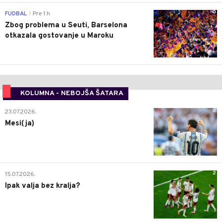
0
FUDBAL
Pre 1 h
|
Zbog problema u Seuti, Barselona
otkazala gostovanje u Maroku
KOLUMNA - NEBOJŠA ŠATARA
0
23.07.2026.
Mesi(ja)
2
15.07.2026.
Ipak valja bez kralja?