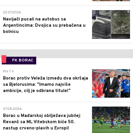
0
22.07.2026.
Navijači pucali na autobus sa
Argentincima: Dvojica su prebačena u
bolnicu
FK BORAC
0
Pre 7 h
Borac protiv Veleža između dva okršaja
sa Bjelorusima: "Imamo najviše
ambicije, cilj je odbrana titule!"
0
07.08.2026.
Borac u Mađarskoj obilježava jubilej:
Revanš sa ML Vitebskom biće 50.
nastup crveno-plavih u Evropi!