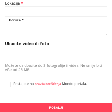
Lokacija
*
Ubacite video ili foto
Možete da ubacite do 3 fotografije ili videa. Ne smije biti
više od 25 MB.
Pristajete na
Mondo portala.
pravila korišćenja
POŠALJI