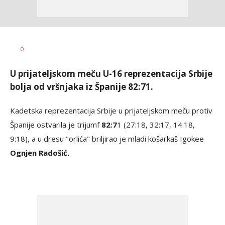
Bojan
AUTOR
0
Jakovljević
U prijateljskom meču U-16 reprezentacija Srbije
bolja od vršnjaka iz Španije 82:71.
Kadetska reprezentacija Srbije u prijateljskom meču protiv
Španije ostvarila je trijumf
82:7
1 (27:18, 32:17, 14:18,
9:18), a u dresu "orlića" briljirao je mladi košarkaš Igokee
Ognjen Radošić.