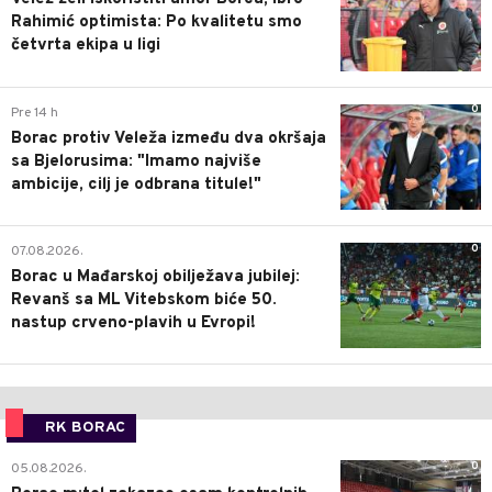
Rahimić optimista: Po kvalitetu smo
četvrta ekipa u ligi
0
Pre 14 h
Borac protiv Veleža između dva okršaja
sa Bjelorusima: "Imamo najviše
ambicije, cilj je odbrana titule!"
0
07.08.2026.
Borac u Mađarskoj obilježava jubilej:
Revanš sa ML Vitebskom biće 50.
nastup crveno-plavih u Evropi!
RK BORAC
0
05.08.2026.