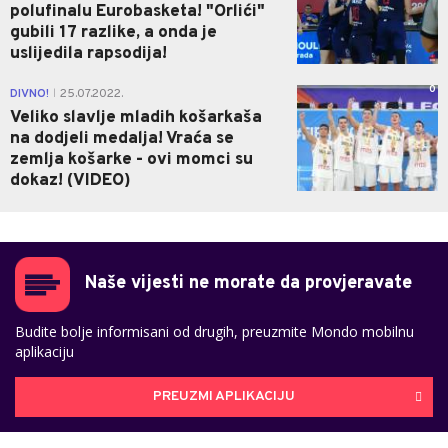
polufinalu Eurobasketa! "Orlići"
gubili 17 razlike, a onda je
uslijedila rapsodija!
0
DIVNO!
25.07.2022.
|
Veliko slavlje mladih košarkaša
na dodjeli medalja! Vraća se
zemlja košarke - ovi momci su
dokaz! (VIDEO)
Naše vijesti ne morate da provjeravate
Budite bolje informisani od drugih, preuzmite Mondo mobilnu
aplikaciju
PREUZMI APLIKACIJU