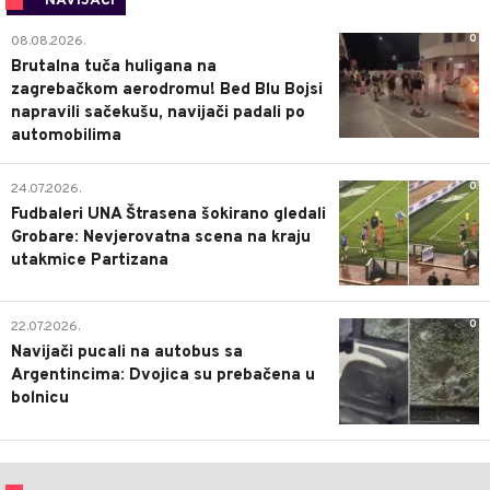
NAVIJAČI
0
08.08.2026.
Brutalna tuča huligana na
zagrebačkom aerodromu! Bed Blu Bojsi
napravili sačekušu, navijači padali po
automobilima
0
24.07.2026.
Fudbaleri UNA Štrasena šokirano gledali
Grobare: Nevjerovatna scena na kraju
utakmice Partizana
0
22.07.2026.
Navijači pucali na autobus sa
Argentincima: Dvojica su prebačena u
bolnicu