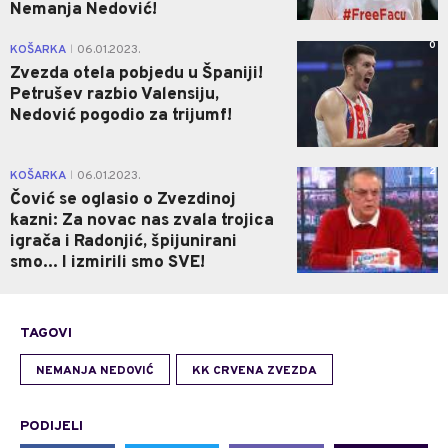
Nemanja Nedović!
0
KOŠARKA
06.01.2023.
|
Zvezda otela pobjedu u Španiji!
Petrušev razbio Valensiju,
Nedović pogodio za trijumf!
2
KOŠARKA
06.01.2023.
|
Čović se oglasio o Zvezdinoj
kazni: Za novac nas zvala trojica
igrača i Radonjić, špijunirani
smo... I izmirili smo SVE!
TAGOVI
NEMANJA NEDOVIĆ
KK CRVENA ZVEZDA
PODIJELI