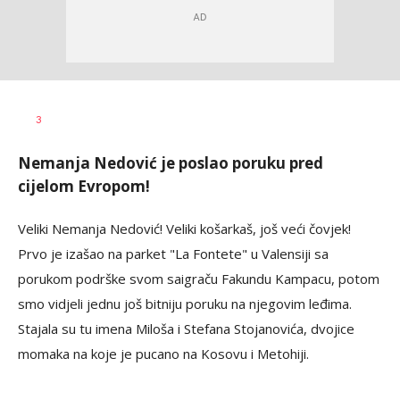
Nebojša
AUTOR
3
Šatara
Nemanja Nedović je poslao poruku pred
cijelom Evropom!
Veliki Nemanja Nedović! Veliki košarkaš, još veći čovjek!
Prvo je izašao na parket "La Fontete" u Valensiji sa
porukom podrške svom saigraču Fakundu Kampacu, potom
smo vidjeli jednu još bitniju poruku na njegovim leđima.
Stajala su tu imena Miloša i Stefana Stojanovića, dvojice
momaka na koje je pucano na Kosovu i Metohiji.