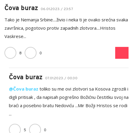
Čova buraz
06.01.2023. / 23:57
Tako je Nemanja Srbine....živio i neka ti je ovako srećna svaka
završnica, pogotovo protiv zapadnih zlotvora....Hristos
Vaskrese...
8
0
Čova buraz
07.01.2023. / 00:30
@Čova buraz
toliko su me ovi zlotvori sa Kosova zgrozili i
digli pritisak , da napisah pogrešno Božićnu čestitku svoj na
braći a posebno bratu Nedoviću ...Mir Božji Hristos se rodi
...
5
0