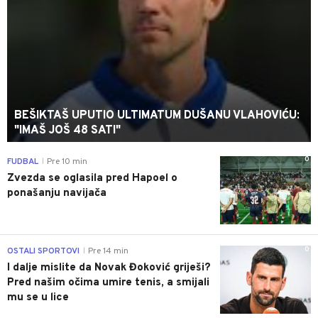
BEŠIKTAŠ UPUTIO ULTIMATUM DUŠANU VLAHOVIĆU:
"IMAŠ JOŠ 48 SATI"
0
FUDBAL
Pre 10 min
|
Zvezda se oglasila pred Hapoel o
ponašanju navijača
0
OSTALI SPORTOVI
Pre 14 min
|
I dalje mislite da Novak Đoković griješi?
Pred našim očima umire tenis, a smijali
mu se u lice