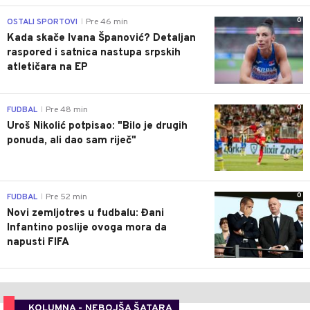
0
OSTALI SPORTOVI
Pre 46 min
|
Kada skače Ivana Španović? Detaljan
raspored i satnica nastupa srpskih
atletičara na EP
0
FUDBAL
Pre 48 min
|
Uroš Nikolić potpisao: "Bilo je drugih
ponuda, ali dao sam riječ"
0
FUDBAL
Pre 52 min
|
Novi zemljotres u fudbalu: Đani
Infantino poslije ovoga mora da
napusti FIFA
KOLUMNA - NEBOJŠA ŠATARA