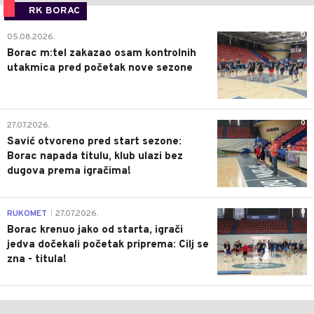
RK BORAC
0
05.08.2026.
Borac m:tel zakazao osam kontrolnih
utakmica pred početak nove sezone
0
27.07.2026.
Savić otvoreno pred start sezone:
Borac napada titulu, klub ulazi bez
dugova prema igračima!
0
RUKOMET
27.07.2026.
|
Borac krenuo jako od starta, igrači
jedva dočekali početak priprema: Cilj se
zna - titula!