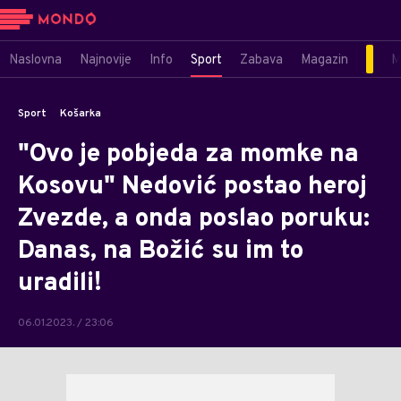
Naslovna
Najnovije
Info
Sport
Zabava
Magazin
M
Sport
Košarka
"Ovo je pobjeda za momke na
Kosovu" Nedović postao heroj
Zvezde, a onda poslao poruku:
Danas, na Božić su im to
uradili!
06.01.2023. / 23:06