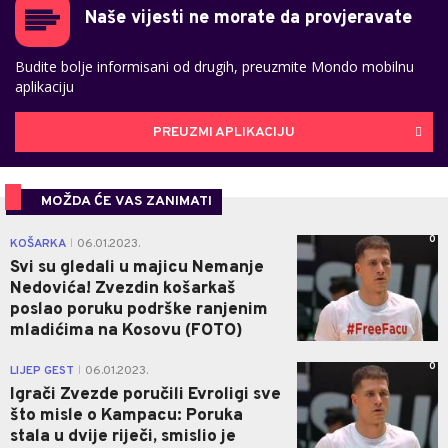
Naše vijesti ne morate da provjeravate
Budite bolje informisani od drugih, preuzmite Mondo mobilnu
aplikaciju
PREUZMI APLIKACIJU
MOŽDA ĆE VAS ZANIMATI
0
KOŠARKA
06.01.2023.
|
Svi su gledali u majicu Nemanje
Nedovića! Zvezdin košarkaš
poslao poruku podrške ranjenim
mladićima na Kosovu (FOTO)
0
LIJEP GEST
06.01.2023.
|
Igrači Zvezde poručili Evroligi sve
što misle o Kampacu: Poruka
stala u dvije riječi, smislio je