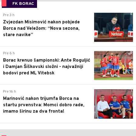
FK BORAC
0
Pre 3 h
Zvjezdan Misimović nakon pobjede
Borca nad Veležom: “Nova sezona,
stare navike”
0
Pre 6 h
Borac krenuo šampionski: Ante Roguljić
i Damjan Šiškovski složni - najvažniji
bodovi pred ML Vitebsk
1
Pre 16 h
Marinović nakon trijumfa Borca na
startu prvenstva: Momci dobro rade,
imamo širinu za dva fronta!