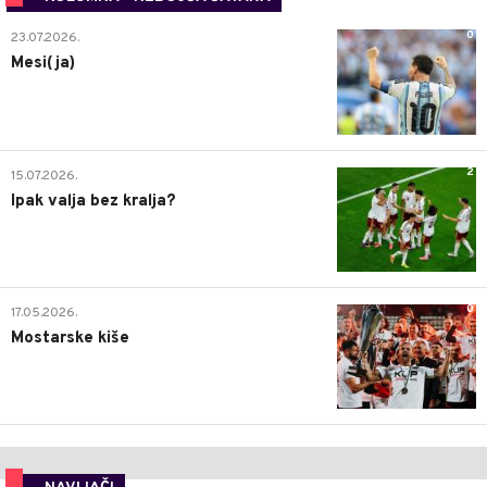
0
23.07.2026.
Mesi(ja)
2
15.07.2026.
Ipak valja bez kralja?
0
17.05.2026.
Mostarske kiše