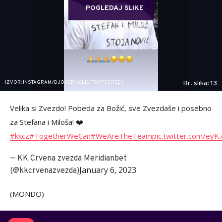
POGLEDAJ SLIKE
IZVOR: INSTAGRAM/DJOKERNOLE/PRINTSCREEN
Br. slika: 13
Velika si Zvezdo! Pobeda za Božić, sve Zvezdaše i posebno
za Stefana i Miloša! ❤️
#kkcz
#TogetherWeCan
#WeAreTheTeam
pic.twitter.com/ey
— KK Crvena zvezda Meridianbet
January 6, 2023
(@kkcrvenazvezda)
(MONDO)