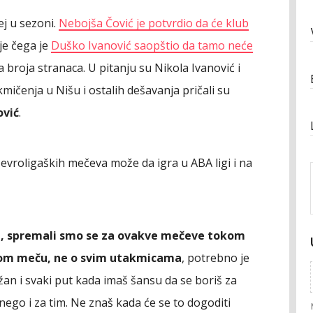
ej u sezoni.
Nebojša Čović je potvrdio da će klub
ije čega je
Duško Ivanović saopštio da tamo neće
broja stranaca. U pitanju su Nikola Ivanović i
mičenja u Nišu i ostalih dešavanja pričali su
vić
.
 evroligaških mečeva može da igra u ABA ligi i na
di, spremali smo se za ovakve mečeve tokom
vom meču, ne o svim utakmicama
, potrebno je
an i svaki put kada imaš šansu da se boriš za
 nego i za tim. Ne znaš kada će se to dogoditi