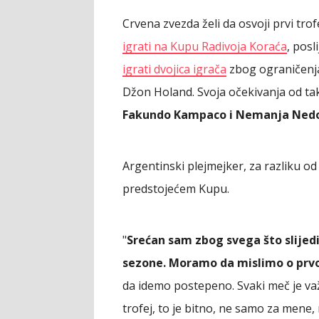
Crvena zvezda želi da osvoji prvi trof
igrati na Kupu Radivoja Koraća
, posl
igrati dvojica igrača
zbog ograničenja 
Džon Holand. Svoja očekivanja od tak
Fakundo Kampaco i Nemanja Nedo
Argentinski plejmejker, za razliku od
predstojećem Kupu.
"
Srećan sam zbog svega što slije
sezone. Moramo da mislimo o pr
da idemo postepeno. Svaki meč je važ
trofej, to je bitno, ne samo za mene,