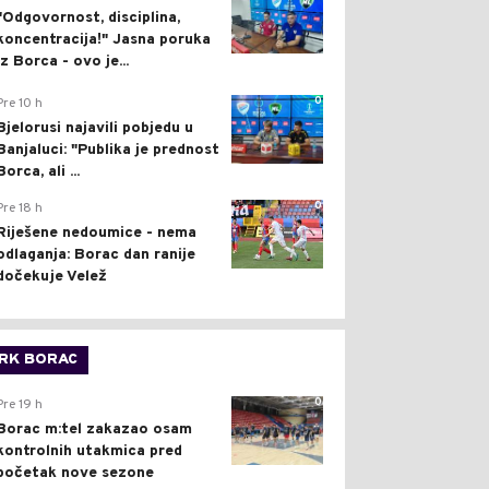
"Odgovornost, disciplina,
koncentracija!" Jasna poruka
iz Borca - ovo je...
0
Pre 10 h
Bjelorusi najavili pobjedu u
Banjaluci: "Publika je prednost
Borca, ali ...
0
Pre 18 h
Riješene nedoumice - nema
odlaganja: Borac dan ranije
dočekuje Velež
RK BORAC
0
Pre 19 h
Borac m:tel zakazao osam
kontrolnih utakmica pred
početak nove sezone