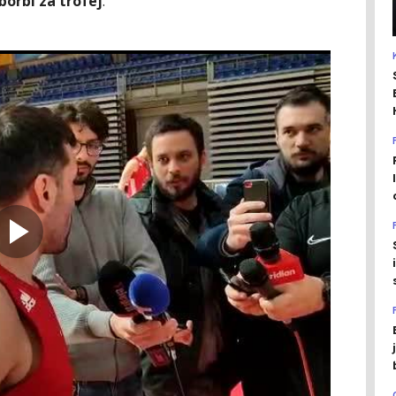
orbi za trofej
."