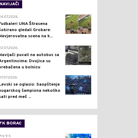
NAVIJAČI
0
24.07.2026.
Fudbaleri UNA Štrasena
šokirano gledali Grobare:
Nevjerovatna scena na k...
0
22.07.2026.
Navijači pucali na autobus sa
Argentincima: Dvojica su
prebačena u bolnicu
1
07.07.2026.
Levski se oglasio: Saopštenje
bugarskog šampiona nekoliko
sati pred meč ...
FK BORAC
0
Pre 9 h