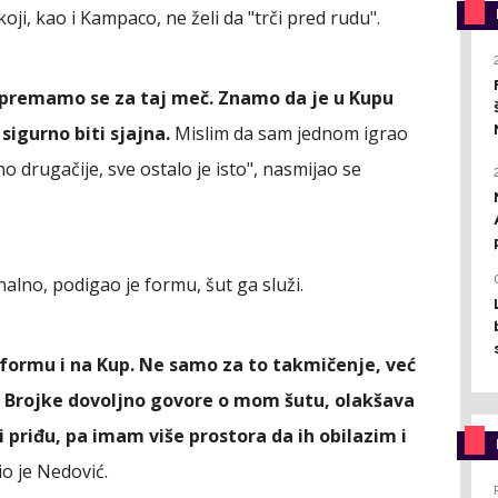
oji, kao i Kampaco, ne želi da "trči pred rudu".
ipremamo se za taj meč. Znamo da je u Kupu
sigurno biti sjajna.
Mislim da sam jednom igrao
no drugačije, sve ostalo je isto", nasmijao se
alno, podigao je formu, šut ga služi.
rmu i na Kup. Ne samo za to takmičenje, već
žan. Brojke dovoljno govore o mom šutu, olakšava
 priđu, pa imam više prostora da ih obilazim i
čio je Nedović.