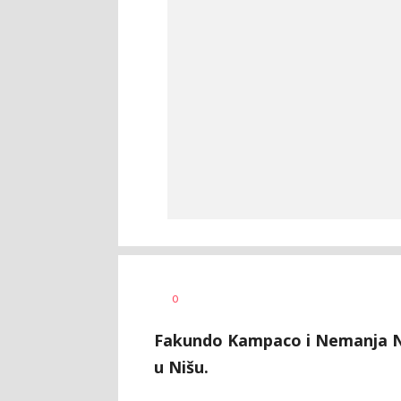
Dragan
AUTOR
0
Šutvić
Fakundo Kampaco i Nemanja Ne
u Nišu.