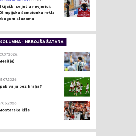
OSTALI SPORTOVI
Pre 7 h
Skijaški svijet u nevjerici:
Olimpijska šampionka rekla
zbogom stazama
KOLUMNA - NEBOJŠA ŠATARA
0
23.07.2026.
Mesi(ja)
2
15.07.2026.
Ipak valja bez kralja?
0
17.05.2026.
Mostarske kiše