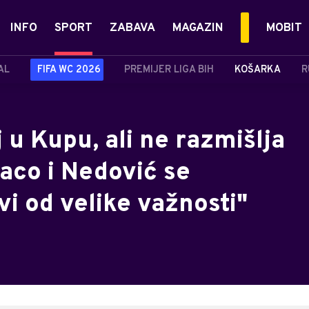
INFO
SPORT
ZABAVA
MAGAZIN
MOBIT
AL
FIFA WC 2026
PREMIJER LIGA BIH
KOŠARKA
R
 u Kupu, ali ne razmišlja
aco i Nedović se
vi od velike važnosti"