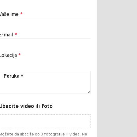
Vaše ime
*
E-mail
*
Lokacija
*
Ubacite video ili foto
Možete da ubacite do 3 fotografije ili videa. Ne