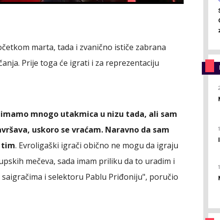
očetkom marta, tada i zvanično ističe zabrana
anja. Prije toga će igrati i za reprezentaciju
, imamo mnogo utakmica u nizu tada, ali sam
završava, uskoro se vraćam. Naravno da sam
i tim
. Evroligaški igrači obično ne mogu da igraju
upskih mečeva, sada imam priliku da to uradim i
saigračima i selektoru Pablu Priđoniju", poručio