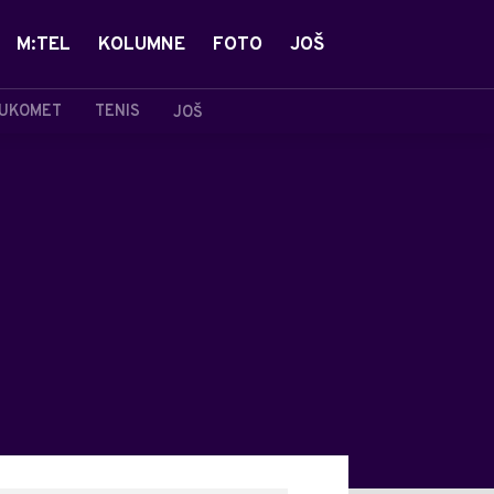
M:TEL
KOLUMNE
FOTO
JOŠ
UKOMET
TENIS
JOŠ