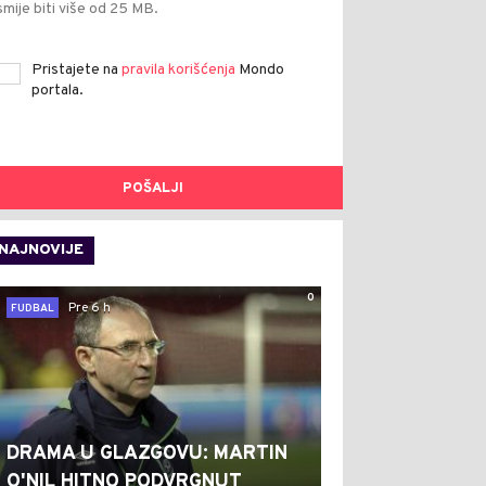
smije biti više od 25 MB.
Pristajete na
pravila korišćenja
Mondo
portala.
POŠALJI
NAJNOVIJE
0
Pre 6 h
FUDBAL
DRAMA U GLAZGOVU: MARTIN
O'NIL HITNO PODVRGNUT