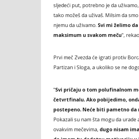
sljedeći put, potrebno je da uživamo
tako možeš da uživaš. Milsim da smo k
njemu da uživamo.
Svi mi želimo da
maksimum u svakom meču
", reka
Prvi meč Zvezda će igrati protiv Borc
Partizan i Sloga, a ukoliko se ne dogod
"
Svi pričaju o tom polufinalnom m
četvrtfinalu. Ako pobijedimo, onda
postepeno. Neće biti pametno da r
Pokazali su nam šta mogu da urade 
ovakvim mečevima,
dugo nisam ima