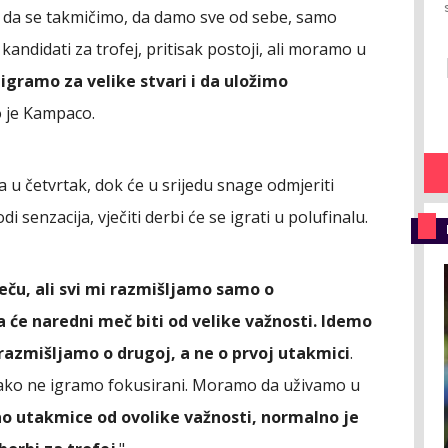
, da se takmičimo, da damo sve od sebe, samo
andidati za trofej, pritisak postoji, ali moramo u
 igramo za velike stvari i da uložimo
o je Kampaco.
a u četvrtak, dok će u srijedu snage odmjeriti
i senzacija, vječiti derbi će se igrati u polufinalu.
eču, ali svi mi razmišljamo samo o
 će naredni meč biti od velike važnosti. Idemo
azmišljamo o drugoj, a ne o prvoj utakmici
.
ako ne igramo fokusirani. Moramo da uživamo u
o utakmice od ovolike važnosti, normalno je