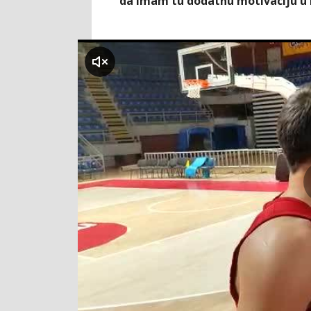
da imam tu dodatnu motivaciju u b
klikni za zvuk