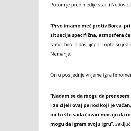
Potom je pred medije stao i Nedović k
"
Prvo imamo meč protiv Borca, pr
situacija specifična, atmosfera će 
tamo, bilo je baš lijepo. Lopte su jedi
Nemanja.
On u posljednje vrijeme igra fenomen
"
Nadam se da mogu da prenesem fo
i za cijeli ovaj period koji je va
mi to što sada čuvari moraju da mi
mogu da igram svoju igru
", zaklju