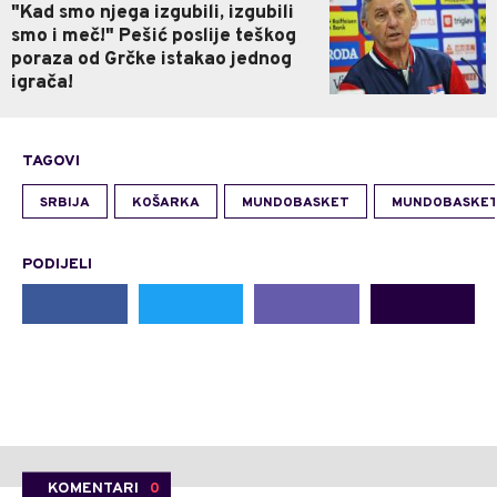
"Kad smo njega izgubili, izgubili
smo i meč!" Pešić poslije teškog
poraza od Grčke istakao jednog
igrača!
TAGOVI
SRBIJA
KOŠARKA
MUNDOBASKET
MUNDOBASKET
PODIJELI
KOMENTARI
0