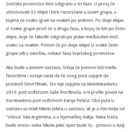
Svetsko prvenstvo biće odigrano u tri faze. U prvoj će
učestvovati 32 ekipe i biće razvrstane u osam grupa, u
kojima će svako igrati sa svakim po jednom. Po dvije ekipe
iz svake grupe proći će u drugu fazu, u kojoj će biti po četiri
ekipe, koje će takođe odigrati po jedan međusobni meč,
svako sa svakim. Potom će po dvije ekipe iz svake četiri
grupe uđi u završnu, nokaut fazu Svjetskog prvenstva.
Ako bude u punom sastavu, Srbija će ponovo biti među
favoritima i ostaje nada da će ovog puta uspjeti da
preskoči četvrtfinale, što nije uspjela na Mundobasketu
2019. pod vođstvom Saše Đorđevića, a ni prošle jeseni na
Eurobasketu pod vođstvom Karija Pešića. Oba puta u
sastavu su imali Nikolu Jokića u sastavu, ali je u Kini bolja od
"orlova" bila Argentina, a u Njemačkoj Italija. Neka treća
bude sreća i neka Nikola Jokić opet bude tu - ponovo u Aziji.