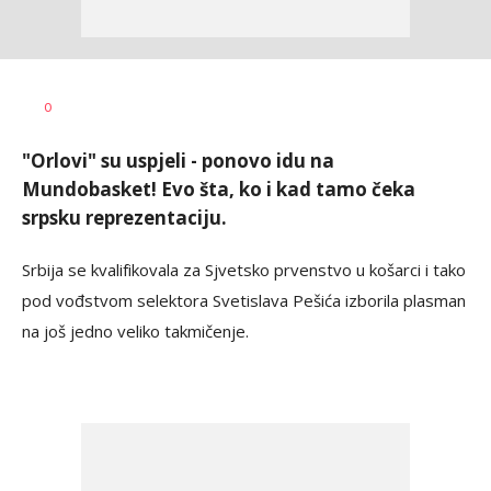
Dragan
AUTOR
0
Šutvić
"Orlovi" su uspjeli - ponovo idu na
Mundobasket! Evo šta, ko i kad tamo čeka
srpsku reprezentaciju.
Srbija se kvalifikovala za Sjvetsko prvenstvo u košarci i tako
pod vođstvom selektora Svetislava Pešića izborila plasman
na još jedno veliko takmičenje.