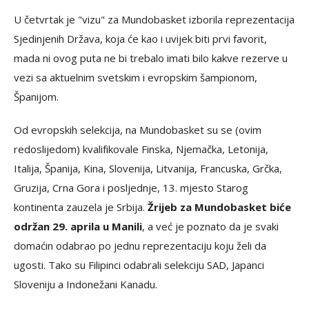
U četvrtak je "vizu" za Mundobasket izborila reprezentacija
Sjedinjenih Država, koja će kao i uvijek biti prvi favorit,
mada ni ovog puta ne bi trebalo imati bilo kakve rezerve u
vezi sa aktuelnim svetskim i evropskim šampionom,
Španijom.
Od evropskih selekcija, na Mundobasket su se (ovim
redoslijedom) kvalifikovale Finska, Njemačka, Letonija,
Italija, Španija, Kina, Slovenija, Litvanija, Francuska, Grčka,
Gruzija, Crna Gora i posljednje, 13. mjesto Starog
kontinenta zauzela je Srbija.
Žrijeb za Mundobasket biće
održan 29. aprila u Manili
, a već je poznato da je svaki
domaćin odabrao po jednu reprezentaciju koju želi da
ugosti. Tako su Filipinci odabrali selekciju SAD, Japanci
Sloveniju a Indonežani Kanadu.