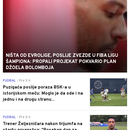
NIŠTA OD EVROLIGE, POSLIJE ZVEZDE U FIBA LIGU
ŠAMPIONA: PROPALI PROJEKAT POKVARIO PLAN
DŽOELA BOLOMBOJA
0
FUDBAL
Pre 5 h
|
Puzigaća poslije poraza BSK-a u
istorijskom meču: Moglo je da ode i na
jednu i na drugu stranu...
0
FUDBAL
Pre 5 h
|
Trener Željezničara nakon trijumfa na