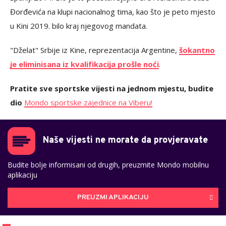
Đorđevića na klupi nacionalnog tima, kao što je peto mjesto
u Kini 2019. bilo kraj njegovog mandata.
"Dželat" Srbije iz Kine, reprezentacija Argentine,
šokantno
je eliminisana iz kvalifikacija prošle noći
.
Pratite sve sportske vijesti na jednom mjestu, budite
dio
Mondo sportske zajednice na Viberu!
Naše vijesti ne morate da provjeravate
Budite bolje informisani od drugih, preuzmite Mondo mobilnu
aplikaciju
PREUZMI APLIKACIJU