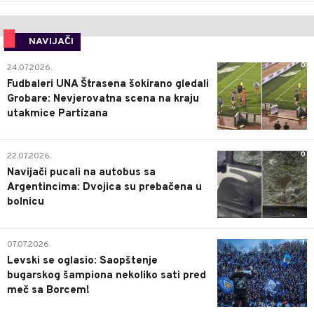
NAVIJAČI
0
24.07.2026.
Fudbaleri UNA Štrasena šokirano gledali
Grobare: Nevjerovatna scena na kraju
utakmice Partizana
0
22.07.2026.
Navijači pucali na autobus sa
Argentincima: Dvojica su prebačena u
bolnicu
1
07.07.2026.
Levski se oglasio: Saopštenje
bugarskog šampiona nekoliko sati pred
meč sa Borcem!