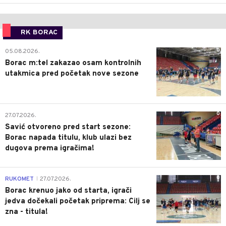
RK BORAC
0
05.08.2026.
Borac m:tel zakazao osam kontrolnih
utakmica pred početak nove sezone
0
27.07.2026.
Savić otvoreno pred start sezone:
Borac napada titulu, klub ulazi bez
dugova prema igračima!
0
RUKOMET
27.07.2026.
|
Borac krenuo jako od starta, igrači
jedva dočekali početak priprema: Cilj se
zna - titula!