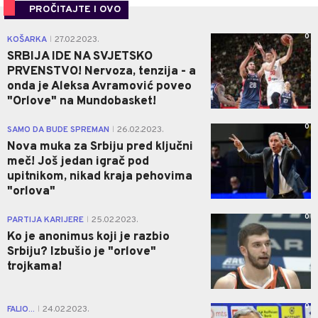
PROČITAJTE I OVO
0
KOŠARKA
27.02.2023.
|
SRBIJA IDE NA SVJETSKO
PRVENSTVO! Nervoza, tenzija - a
onda je Aleksa Avramović poveo
"Orlove" na Mundobasket!
0
SAMO DA BUDE SPREMAN
26.02.2023.
|
Nova muka za Srbiju pred ključni
meč! Još jedan igrač pod
upitnikom, nikad kraja pehovima
"orlova"
0
PARTIJA KARIJERE
25.02.2023.
|
Ko je anonimus koji je razbio
Srbiju? Izbušio je "orlove"
trojkama!
0
FALIO...
24.02.2023.
|