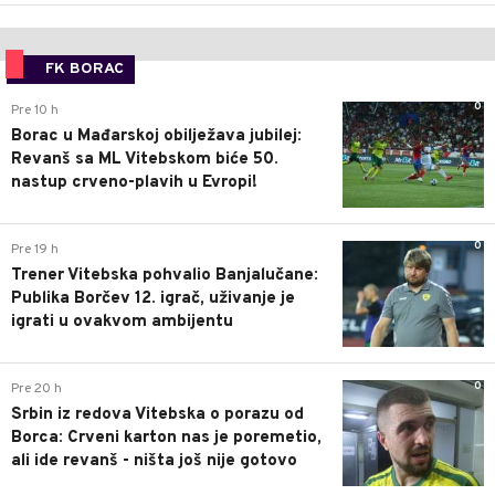
FK BORAC
0
Pre 10 h
Borac u Mađarskoj obilježava jubilej:
Revanš sa ML Vitebskom biće 50.
nastup crveno-plavih u Evropi!
0
Pre 19 h
Trener Vitebska pohvalio Banjalučane:
Publika Borčev 12. igrač, uživanje je
igrati u ovakvom ambijentu
0
Pre 20 h
Srbin iz redova Vitebska o porazu od
Borca: Crveni karton nas je poremetio,
ali ide revanš - ništa još nije gotovo