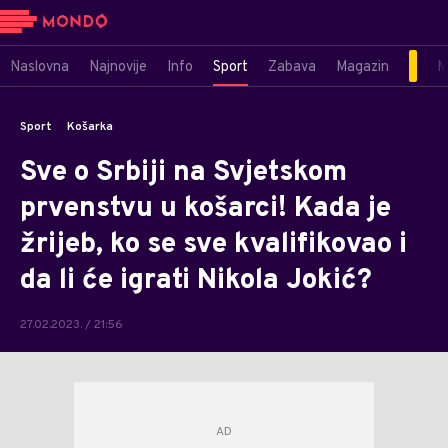
Naslovna
Najnovije
Info
Sport
Zabava
Magazin
M
Sport
Košarka
Sve o Srbiji na Svjetskom
prvenstvu u košarci! Kada je
žrijeb, ko se sve kvalifikovao i
da li će igrati Nikola Jokić?
27.02.2023. / 21:56