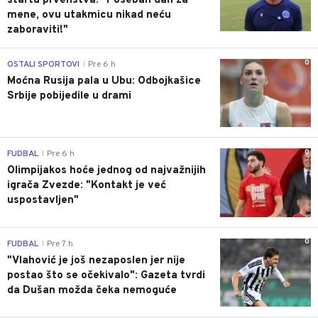
startu prvenstva: "Poseban dan za
mene, ovu utakmicu nikad neću
zaboraviti!"
0
OSTALI SPORTOVI
Pre 6 h
|
Moćna Rusija pala u Ubu: Odbojkašice
Srbije pobijedile u drami
0
FUDBAL
Pre 6 h
|
Olimpijakos hoće jednog od najvažnijih
igrača Zvezde: "Kontakt je već
uspostavljen"
0
FUDBAL
Pre 7 h
|
"Vlahović je još nezaposlen jer nije
postao što se očekivalo": Gazeta tvrdi
da Dušan možda čeka nemoguće