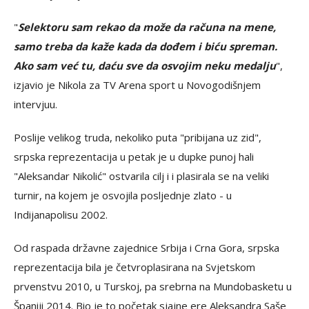
"
Selektoru sam rekao da može da računa na mene,
samo treba da kaže kada da dođem i biću spreman.
Ako sam već tu, daću sve da osvojim neku medalju
",
izjavio je Nikola za TV Arena sport u Novogodišnjem
intervjuu.
Poslije velikog truda, nekoliko puta "pribijana uz zid",
srpska reprezentacija u petak je u dupke punoj hali
"Aleksandar Nikolić" ostvarila cilj i i plasirala se na veliki
turnir, na kojem je osvojila posljednje zlato - u
Indijanapolisu 2002.
Od raspada državne zajednice Srbija i Crna Gora, srpska
reprezentacija bila je četvroplasirana na Svjetskom
prvenstvu 2010, u Turskoj, pa srebrna na Mundobasketu u
Španiji 2014. Bio je to početak sjajne ere Aleksandra Saše