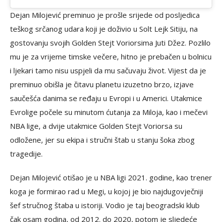
Dejan Milojević preminuo je prošle srijede od posljedica
teškog srčanog udara koji je doživio u Solt Lejk Sitiju, na
gostovanju svojih Golden Stejt Voriorsima Juti Džez. Pozlilo
mu je za vrijeme timske večere, hitno je prebačen u bolnicu
i ljekari tamo nisu uspjeli da mu sačuvaju život. Vijest da je
preminuo obišla je čitavu planetu izuzetno brzo, izjave
saučešća danima se ređaju u Evropi i u Americi. Utakmice
Evrolige počele su minutom ćutanja za Miloja, kao i mečevi
NBA lige, a dvije utakmice Golden Stejt Voriorsa su
odložene, jer su ekipa i stručni štab u stanju šoka zbog
tragedije.
Dejan Milojević otišao je u NBA ligi 2021. godine, kao trener
koga je formirao rad u Megi, u kojoj je bio najdugovječniji
šef stručnog štaba u istoriji. Vodio je taj beogradski klub
čak osam godina, od 2012. do 2020, potom je sljedeće