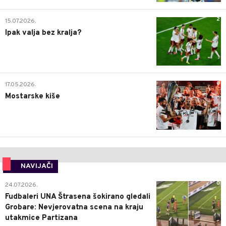
2
15.07.2026.
Ipak valja bez kralja?
0
17.05.2026.
Mostarske kiše
NAVIJAČI
0
24.07.2026.
Fudbaleri UNA Štrasena šokirano gledali
Grobare: Nevjerovatna scena na kraju
utakmice Partizana