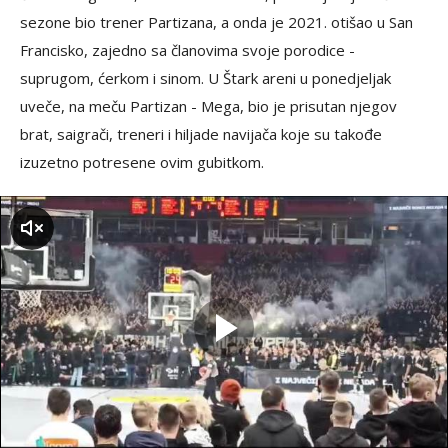
sezone bio trener Partizana, a onda je 2021. otišao u San
Francisko, zajedno sa članovima svoje porodice -
suprugom, ćerkom i sinom. U Štark areni u ponedjeljak
uveče, na meču Partizan - Mega, bio je prisutan njegov
brat, saigrači, treneri i hiljade navijača koje su takođe
izuzetno potresene ovim gubitkom.
zvuk