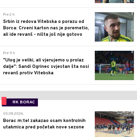
0
Pre 2 h
Srbin iz redova Vitebska o porazu od
Borca: Crveni karton nas je poremetio,
ali ide revanš - ništa još nije gotovo
0
Pre 11 h
"Ulog je veliki, ali vjerujemo u prolaz
dalje": Sandi Ogrinec svjestan šta nosi
revanš protiv Vitebska
RK BORAC
0
05.08.2026.
Borac m:tel zakazao osam kontrolnih
utakmica pred početak nove sezone