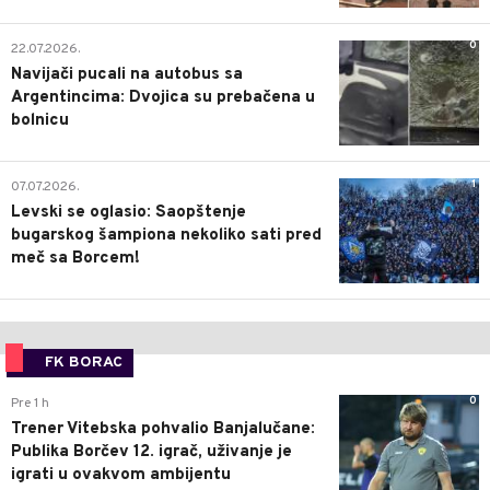
0
22.07.2026.
Navijači pucali na autobus sa
Argentincima: Dvojica su prebačena u
bolnicu
1
07.07.2026.
Levski se oglasio: Saopštenje
bugarskog šampiona nekoliko sati pred
meč sa Borcem!
FK BORAC
0
Pre 1 h
Trener Vitebska pohvalio Banjalučane:
Publika Borčev 12. igrač, uživanje je
igrati u ovakvom ambijentu