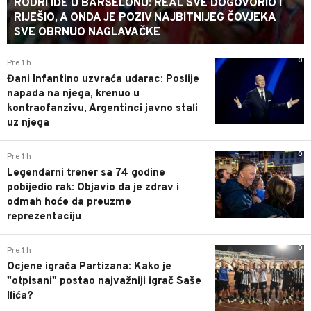
RODRI IDE U BARSELONU: REAL SVE DOGOVORIO I
RIJEŠIO, A ONDA JE POZIV NAJBITNIJEG ČOVJEKA
SVE OBRNUO NAGLAVAČKE
0
Pre 1 h
Đani Infantino uzvraća udarac: Poslije
napada na njega, krenuo u
kontraofanzivu, Argentinci javno stali
uz njega
0
Pre 1 h
Legendarni trener sa 74 godine
pobijedio rak: Objavio da je zdrav i
odmah hoće da preuzme
reprezentaciju
0
Pre 1 h
Ocjene igrača Partizana: Kako je
"otpisani" postao najvažniji igrač Saše
Ilića?