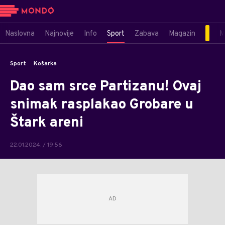
Naslovna
Najnovije
Info
Sport
Zabava
Magazin
M
Sport
Košarka
Dao sam srce Partizanu! Ovaj
snimak rasplakao Grobare u
Štark areni
22.01.2024. / 19:56