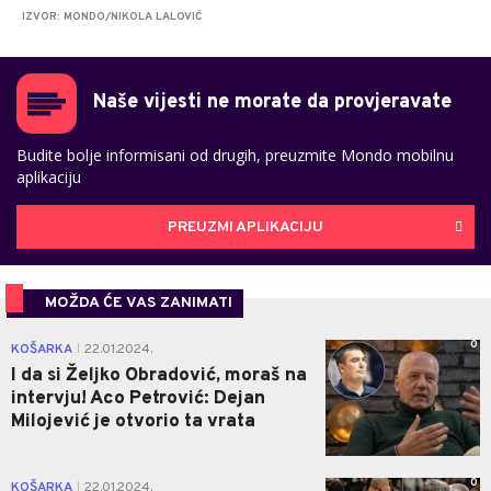
IZVOR: MONDO/NIKOLA LALOVIĆ
Naše vijesti ne morate da provjeravate
Budite bolje informisani od drugih, preuzmite Mondo mobilnu
aplikaciju
PREUZMI APLIKACIJU
MOŽDA ĆE VAS ZANIMATI
0
KOŠARKA
22.01.2024.
|
I da si Željko Obradović, moraš na
intervju! Aco Petrović: Dejan
Milojević je otvorio ta vrata
0
KOŠARKA
22.01.2024.
|