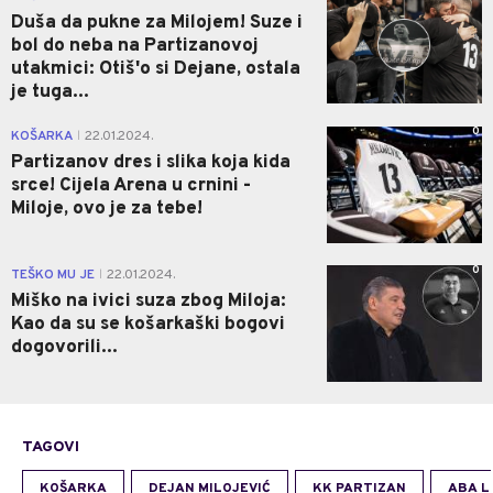
Duša da pukne za Milojem! Suze i
bol do neba na Partizanovoj
utakmici: Otiš'o si Dejane, ostala
je tuga...
0
KOŠARKA
22.01.2024.
|
Partizanov dres i slika koja kida
srce! Cijela Arena u crnini -
Miloje, ovo je za tebe!
0
TEŠKO MU JE
22.01.2024.
|
Miško na ivici suza zbog Miloja:
Kao da su se košarkaški bogovi
dogovorili...
TAGOVI
KOŠARKA
DEJAN MILOJEVIĆ
KK PARTIZAN
ABA L