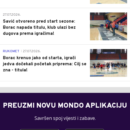
0
27.07.2026.
Savić otvoreno pred start sezone:
Borac napada titulu, klub ulazi bez
dugova prema igračima!
0
RUKOMET
27.07.2026.
|
Borac krenuo jako od starta, igrači
jedva dočekali početak priprema: Cilj se
zna - titula!
PREUZMI NOVU MONDO APLIKACIJU
Savršen spoj vijesti i zabave.