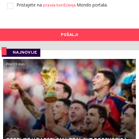
Pristajete na
Mondo portala.
pravila korišćenja
POŠALJI
NAJNOVIJE
0
Pre 33 min