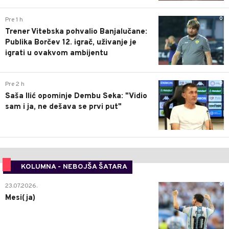
0
Pre 1 h
Trener Vitebska pohvalio Banjalučane:
Publika Borčev 12. igrač, uživanje je
igrati u ovakvom ambijentu
0
Pre 2 h
Saša Ilić opominje Dembu Seka: "Vidio
sam i ja, ne dešava se prvi put"
KOLUMNA - NEBOJŠA ŠATARA
0
23.07.2026.
Mesi(ja)