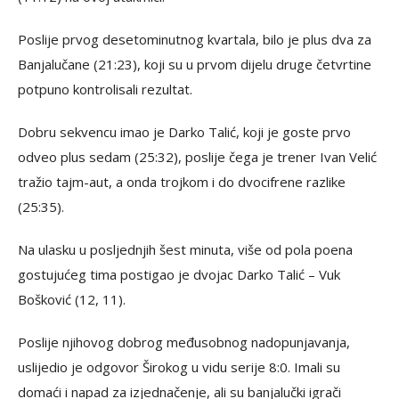
Poslije prvog desetominutnog kvartala, bilo je plus dva za
Banjalučane (21:23), koji su u prvom dijelu druge četvrtine
potpuno kontrolisali rezultat.
Dobru sekvencu imao je Darko Talić, koji je goste prvo
odveo plus sedam (25:32), poslije čega je trener Ivan Velić
tražio tajm-aut, a onda trojkom i do dvocifrene razlike
(25:35).
Na ulasku u posljednjih šest minuta, više od pola poena
gostujućeg tima postigao je dvojac Darko Talić – Vuk
Bošković (12, 11).
Poslije njihovog dobrog međusobnog nadopunjavanja,
uslijedio je odgovor Širokog u vidu serije 8:0. Imali su
domaći i napad za izjednačenje, ali su banjalučki igrači