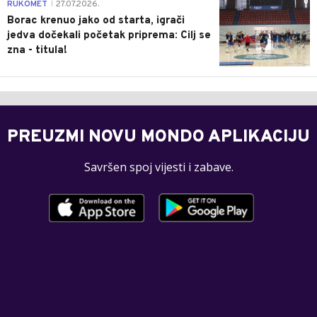
0
RUKOMET
27.07.2026.
|
Borac krenuo jako od starta, igrači
jedva dočekali početak priprema: Cilj se
zna - titula!
PREUZMI NOVU MONDO APLIKACIJU
Savršen spoj vijesti i zabave.