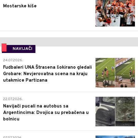
Mostarske kiše
NAVIJAČI
0
24.07.2026.
Fudbaleri UNA Štrasena šokirano gledali
Grobare: Nevjerovatna scena na kraju
utakmice Partizana
0
22.07.2026.
Navijači pucali na autobus sa
Argentincima: Dvojica su prebačena u
bolnicu
1