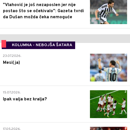
"Vlahović je još nezaposlen jer nije
postao što se očekivalo": Gazeta tvrdi
da Dušan možda čeka nemoguće
KOLUMNA - NEBOJŠA ŠATARA
0
23.07.2026.
Mesi(ja)
2
15.07.2026.
Ipak valja bez kralja?
0
17.05.2026.