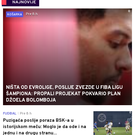
NAJNOVIJE
0
Pre 8 h
KOŠARKA
NIŠTA OD EVROLIGE, POSLIJE ZVEZDE U FIBA LIGU
ŠAMPIONA: PROPALI PROJEKAT POKVARIO PLAN
DŽOELA BOLOMBOJA
0
FUDBAL
Pre 8 h
|
Puzigaća poslije poraza BSK-a u
istorijskom meču: Moglo je da ode i na
jednu i na drugu stranu...