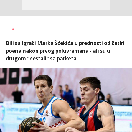
Dragan
AUTOR
0
Šutvić
Bili su igrači Marka Šćekića u prednosti od četiri
poena nakon prvog poluvremena - ali su u
drugom "nestali" sa parketa.