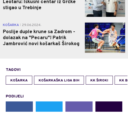
Leotaru: Iskusni centar iz Grčke
stigao u Trebinje
0
KOŠARKA
29.06.2024.
|
Poslije duple krune sa Zadrom -
dolazak na "Pecaru"! Patrik
Jambrović novi košarkaš Širokog
TAGOVI
KOŠARKA
KOŠARKAŠKA LIGA BIH
KK ŠIROKI
KK 
PODIJELI