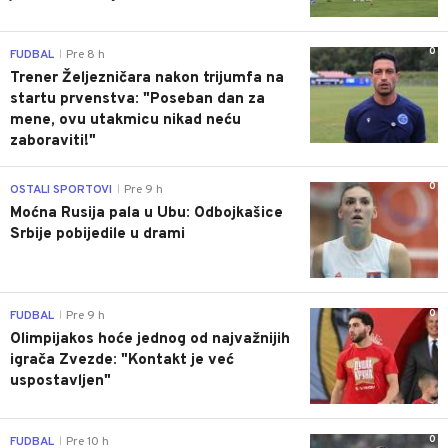
0
FUDBAL
Pre 8 h
|
Trener Željezničara nakon trijumfa na
startu prvenstva: "Poseban dan za
mene, ovu utakmicu nikad neću
zaboraviti!"
0
OSTALI SPORTOVI
Pre 9 h
|
Moćna Rusija pala u Ubu: Odbojkašice
Srbije pobijedile u drami
0
FUDBAL
Pre 9 h
|
Olimpijakos hoće jednog od najvažnijih
igrača Zvezde: "Kontakt je već
uspostavljen"
0
FUDBAL
Pre 10 h
|