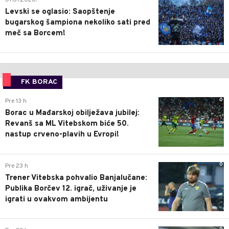
07.07.2026.
Levski se oglasio: Saopštenje
bugarskog šampiona nekoliko sati pred
meč sa Borcem!
FK BORAC
0
Pre 13 h
Borac u Mađarskoj obilježava jubilej:
Revanš sa ML Vitebskom biće 50.
nastup crveno-plavih u Evropi!
0
Pre 23 h
Trener Vitebska pohvalio Banjalučane:
Publika Borčev 12. igrač, uživanje je
igrati u ovakvom ambijentu