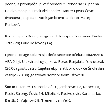
poena, a prednjačio je već pomenuti Rebec sa 16 poena.
Po dva manje su imali Aleksander Hanter i Josip Čović,
dvanaest je upisao Patrik Jambrović, a deset Matej
Perković.
Kad je riječ o Borcu, za igru su bili raspoloženi samo Darko
Talić (20) i Vuk Bošković (14).
I jedne i druge tokom sljedeće sedmice očekuju obaveze u
ABA 2 ligi. U okviru drugog kola, Borac Banjaluka će u utorak
(20.00) gostovati u Čajetini ekipi Zlatibora, dok će Široki dan
kasnije (20.00) gostovati somborskom Džokeru.
ŠIROKI
: Hanter 14, Perković 10, Jambrović 12, Rebec 16,
Radić, Strong, Čović 14, Miletić 4, Radivojević, Karamarko,
Barišić 3, Vujanović 8. Trener: Ivan Velić.