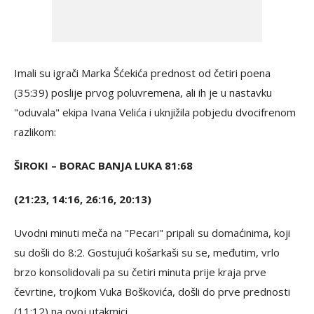
Imali su igrači Marka Šćekića prednost od četiri poena
(35:39) poslije prvog poluvremena, ali ih je u nastavku
"oduvala" ekipa Ivana Velića i uknjižila pobjedu dvocifrenom
razlikom:
ŠIROKI – BORAC BANJA LUKA 81:68
(21:23, 14:16, 26:16, 20:13)
Uvodni minuti meča na "Pecari" pripali su domaćinima, koji
su došli do 8:2. Gostujući košarkaši su se, međutim, vrlo
brzo konsolidovali pa su četiri minuta prije kraja prve
čevrtine, trojkom Vuka Boškovića, došli do prve prednosti
(11:12) na ovoj utakmici.