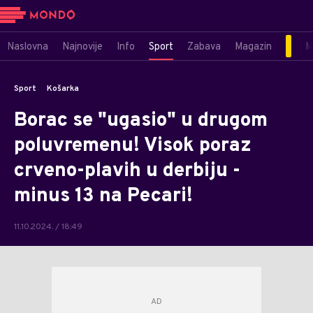
Naslovna
Najnovije
Info
Sport
Zabava
Magazin
M
Sport
Košarka
Borac se "ugasio" u drugom
poluvremenu! Visok poraz
crveno-plavih u derbiju -
minus 13 na Pecari!
11.10.2024. / 18:49