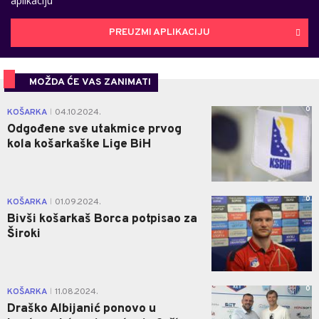
aplikaciju
PREUZMI APLIKACIJU
MOŽDA ĆE VAS ZANIMATI
0
KOŠARKA
04.10.2024.
|
Odgođene sve utakmice prvog
kola košarkaške Lige BiH
0
KOŠARKA
01.09.2024.
|
Bivši košarkaš Borca potpisao za
Široki
0
KOŠARKA
11.08.2024.
|
Draško Albijanić ponovo u