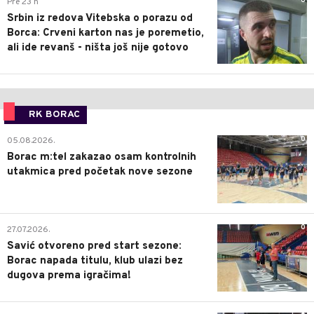
0
Pre 23 h
Srbin iz redova Vitebska o porazu od
Borca: Crveni karton nas je poremetio,
ali ide revanš - ništa još nije gotovo
RK BORAC
0
05.08.2026.
Borac m:tel zakazao osam kontrolnih
utakmica pred početak nove sezone
0
27.07.2026.
Savić otvoreno pred start sezone:
Borac napada titulu, klub ulazi bez
dugova prema igračima!