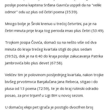
poslije poena kapitena Srđana Gavrića uspjeli da na "veliki
odmor" odu uz plus od četiri poena (35:39).
Mnogo bolje je Široki krenuo u trećoj četvrtini, pa je na
četiri minuta prije kraja tog perioda imao plus četiri (53:49).
Trojkom Josipa Čovića, domaći su na nešto više od dva
minuta do kraja trećeg kvartala stigli do plus sedam
(59:52), dok je na 6:40 do kraja poslije zakucavanja Patrika
Jambrovića bilo plus devet (67:58).
Velićev tim je polovinom posljednjeg kvartala, nakon trojke
bivšeg prvotimvca Banjalučana Jana Rebeca, stigao i do
plusa od 13 poena (72:59), te je do kraj rutinski odradio
posao, za prvi trijumf u Ligi BiH u novoj sezoni.
U domaćoj ekipi pet igrača je postiglo dvocifren broj